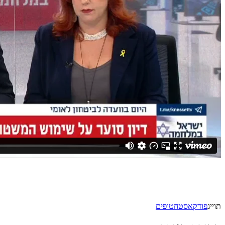
תוייג
פודקאסט
חטופים