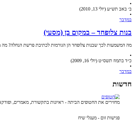
•
ב׳ באב תש״ע (יולי 13, 2010)
•
במדבר
בנות צלופחד – במקום בן (מסעי)
מה המשמעות לכך שבנות צלופחד הן הגורמות לכתיבת פרשת הנחלה? מה מ
•
כ״ד בתמוז תשס״ט (יולי 16, 2009)
•
במדבר
חדשות
מחזירים את החטופים הביתה - ראיונות בתקשורת, מאמרים, ופודקא
פגישות זום - מעגלי שיח