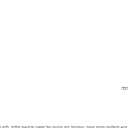
יבה
היא השלטת מרות וציות, שתכניה הם תכנים של סיפור והוראת הלכה, לכזו