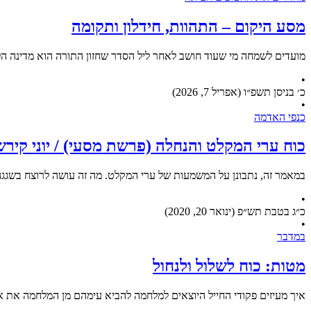
מסע היקום – התהוות, חידלון ותקומה
מועדים לשמחה מי שעוד חושב לאחר ליל הסדר שחזון התורה הוא מדינה הלכ
•
כ׳ בניסן תשפ״ו (אפריל 7, 2026)
•
כנפי האדמה
כוח ערי המקלט והנחלה (פרשת מסעי) / יוני קירש
במאמר זה, נתבונן על המשמעות של ערי המקלט. מה זה עושה לרוצח בשגגה
•
כ״ג בטבת תש״פ (ינואר 20, 2020)
•
במדבר
מטות: כוח לשלול ולנחול
איך מעיזים פקודי החייל היוצאים למלחמה להביא עימהם מן המלחמה את א