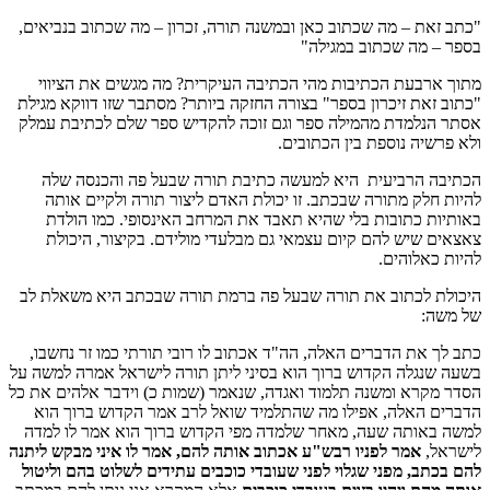
"כתב זאת – מה שכתוב כאן ובמשנה תורה, זכרון – מה שכתוב בנביאים,
בספר – מה שכתוב במגילה"
מתוך ארבעת הכתיבות מהי הכתיבה העיקרית? מה מגשים את הציווי
"כתוב זאת זיכרון בספר" בצורה החזקה ביותר? מסתבר שזו דווקא מגילת
אסתר הנלמדת מהמילה ספר וגם זוכה להקדיש ספר שלם לכתיבת עמלק
ולא פרשיה נוספת בין הכתובים.
הכתיבה הרביעית היא למעשה כתיבת תורה שבעל פה והכנסה שלה
להיות חלק מתורה שבכתב. זו יכולת האדם ליצור תורה ולקיים אותה
באותיות כתובות בלי שהיא תאבד את המרחב האינסופי. כמו הולדת
צאצאים שיש להם קיום עצמאי גם מבלעדי מולידם. בקיצור, היכולת
להיות כאלוהים.
היכולת לכתוב את תורה שבעל פה ברמת תורה שבכתב היא משאלת לב
של משה:
כתב לך את הדברים האלה, הה"ד אכתוב לו רובי תורתי כמו זר נחשבו,
בשעה שנגלה הקדוש ברוך הוא בסיני ליתן תורה לישראל אמרה למשה על
הסדר מקרא ומשנה תלמוד ואגדה, שנאמר (שמות כ) וידבר אלהים את כל
הדברים האלה, אפילו מה שהתלמיד שואל לרב אמר הקדוש ברוך הוא
למשה באותה שעה, מאחר שלמדה מפי הקדוש ברוך הוא אמר לו למדה
לישראל,
אמר לפניו רבש"ע אכתוב אותה להם, אמר לו איני מבקש ליתנה
להם בכתב, מפני שגלוי לפני שעובדי כוכבים עתידים לשלוט בהם וליטול