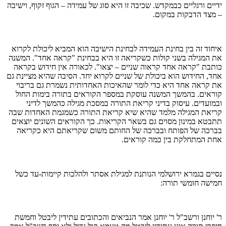
ידיים ורגליים כבמקדש. שכיבה זו היא סוג של עמידה – הגוף זקוף, וישיבה
– מצד הדבקות במקום.
איחוד זה בין בחינת העמידה לבחינת הישיבה הוא המביא ליכולת לקרוא
את המגילה בשני קולות כשקריאה זו היא בבחינת "קראה אחד". המשנה
כותבת "קראה אחד קראוה שניים – יצאו". לכאורה אין חידוש בקראה
אחד, החידוש הוא ביכולת של שניים לקרוא יחד. הסיבה שהיא מציינת גם
את קראה אחד היא כדי לומר שהאיכות האחדותית נשמרת גם בריבוי
קוראים. בהמשך המשנה עוסקת במספר הקוראים בתורה בימות החול
ובמועדים. עיסוק בדיני קריאת התורה במסכת מגילה כהמשך לדיני
קריאת המגילה מלמד שהיא שיא קריאת התורה כשמגמת האחדות שבה
תתבטא במינון מסוים גם בשאר הקריאות. כך הקוראים השונים יוצאים
בברכה של הפותח ובברכה של החותם משום שקריאתם היא כקריאה
אחת המתחלקת בין כמה קוראים.
נסיים בגמרא ירושלמי הנותנת למגילת אסתר ולהלכות קיימות-עד כשל
חמישה חומשי תורה:
ר' יוחנן ורשב"ל ר' יוחנן אמר הנביאים והכתובים עתידין ליבטל וחמשת