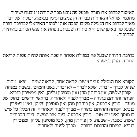
האיסור לכתוב את תורה שבעל פה נובע מכך שתורה זו נובעת ישירות
מחכמי ישראל והאותיות עבורה הן צמצום וסימן בעלמא. יכולתו של רבי
מאיר לכתוב את המגילה מליבו הפכה אותו לסופר האידאלי לכתיבת תורה
שבעל פה באופן שגם היא כתורה שבכתב נופחת את נפש הכותב באותיות
הכתובות.
כתיבת התורה שבעל פה במגילת אסתר הופכת אותה להיות פסגת קריאת
התורה. נעיין במשנה:
הקורא את המגילה עומד ויושב. קראה אחד, קראוה שנים – יצאו. מקום
שנהגו לברך – יברך. ושלא לברך – לא יברך. בשני וחמישי, בשבת במנחה
– קורין שלשה, אין פוחתין מהן ואין מוסיפין עליהן, ואין מפטירין בנביא.
הפותח והחותם בתורה – מברך לפניה ולאחריה. בראשי חדשים ובחולו של
מועד – קורין ארבעה, אין פוחתין מהן ואין מוסיפין עליהן, ואין מפטירין
בנביא. הפותח והחותם בתורה – מברך לפניה ולאחריה. זה הכלל: כל שיש
בו מוסף ואינו יום טוב – קורין ארבעה. ביום טוב חמשה. ביום הכפורים –
ששה, בשבת – שבעה. אין פוחתין מהן, אבל מוסיפין עליהן, ומפטירין
בנביא. הפותח והחותם בתורה – מברך לפניה ולאחריה.