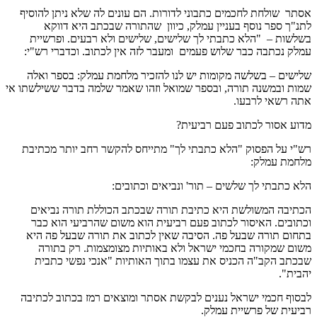
אסתר שולחת לחכמים כתבוני לדורות. הם עונים לה שלא ניתן להוסיף
לתנ"ך ספר נוסף בעניין עמלק, כיוון שהתורה שבכתב היא דווקא
בשלשות – "הלא כתבתי לך שלישים, שלישים ולא רבעים. ופרשיית
עמלק נכתבה כבר שלוש פעמים ומעבר לזה אין לכתוב. וכדברי רש"י:
שלישים – בשלשה מקומות יש לנו להזכיר מלחמת עמלק: בספר ואלה
שמות ובמשנה תורה, ובספר שמואל וזהו שאמר שלמה בדבר ששילשתו אי
אתה רשאי לרבעו.
מדוע אסור לכתוב פעם רביעית?
רש"י על הפסוק "הלא כתבתי לך" מתייחס להקשר רחב יותר מכתיבת
מלחמת עמלק:
הלא כתבתי לך שלשים – תור' ונביאים וכתובים:
הכתיבה המשולשת היא כתיבת תורה שבכתב הכוללת תורה נביאים
וכתובים. האיסור לכתוב פעם רביעית הוא משום שהרביעי הוא כבר
בתחום תורה שבעל פה. הסיבה שאין לכתוב את תורה שבעל פה היא
משום שמקורה בחכמי ישראל ולא באותיות מצומצמות. רק בתורה
שבכתב הקב"ה הכניס את עצמו בתוך האותיות "אנכי נפשי כתבית
יהבית".
לבסוף חכמי ישראל נענים לבקשת אסתר ומוצאים רמז בכתוב לכתיבה
רביעית של פרשיית עמלק.