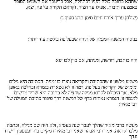
שתהא כתובה כולה לפניו לכתחלה, אבל בדיעבד אם השמיט הסופר
באמצעה תיבות, אפילו עד חציה, וקראם הקורא על פה, יצא.
(שולחן ערוך אורח חיים סימן תרצ סעיף ג)
בניסוח המשנה המגמה של תורה שבעל פה בולטת עוד יותר:
היה כותבה, דורשה, ומגיהה, אם כוון לבו יצא
משמע מלשון זו שהכתיבה והקריאה נוצרו בו זמנית: הכתיבה היא גילום
ומימוש של הקריאה בעל פה. רמה זו לא נשארת בגמרא ובהלכה באופן
מלא, אך היכולת לקרוא מגילה שחציה לא כתובה היא שריד מרשים
למגמה זו. הגמרא נאחזת ברף של המשנה דרך סיפור כתיבת המגילה של
רבי מאיר:
מעשה ברבי מאיר שהלך לעבר שנה בעסיא, ולא היה שם מגילה, וכתבה
מלבו וקראה. אמר רבי אבהו: שאני רבי מאיר דמקיים ביה ועפעפיך יישרו
נגדך