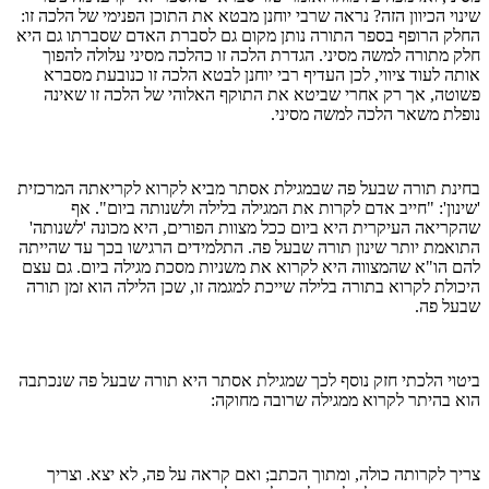
שינוי הכיוון הזה? נראה שרבי יוחנן מבטא את התוכן הפנימי של הלכה זו:
החלק הרופף בספר התורה נותן מקום גם לסברת האדם שסברתו גם היא
חלק מתורה למשה מסיני. הגדרת הלכה זו כהלכה מסיני עלולה להפוך
אותה לעוד ציווי, לכן העדיף רבי יוחנן לבטא הלכה זו כנובעת מסברא
פשוטה, אך רק אחרי שביטא את התוקף האלוהי של הלכה זו שאינה
נופלת משאר הלכה למשה מסיני.
בחינת תורה שבעל פה שבמגילת אסתר מביא לקרוא לקריאתה המרכזית
'שינון': "חייב אדם לקרות את המגילה בלילה ולשנותה ביום". אף
שהקריאה העיקרית היא ביום ככל מצוות הפורים, היא מכונה 'לשנותה'
התואמת יותר שינון תורה שבעל פה. התלמידים הרגישו בכך עד שהייתה
להם הו"א שהמצווה היא לקרוא את משניות מסכת מגילה ביום. גם עצם
היכולת לקרוא בתורה בלילה שייכת למגמה זו, שכן הלילה הוא זמן תורה
שבעל פה.
ביטוי הלכתי חזק נוסף לכך שמגילת אסתר היא תורה שבעל פה שנכתבה
הוא בהיתר לקרוא ממגילה שרובה מחוקה:
צריך לקרותה כולה, ומתוך הכתב; ואם קראה על פה, לא יצא. וצריך