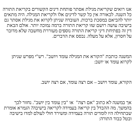
אנו רואים שקריאת מגילת אסתר פותחת דינים הקשורים בקריאת התורה
כל השנה. לכאורה אין כל קשר לדינים אלו ולקריאת המגילה. היה מתאים
יותר להביאם במסכת ברכות. העובדה שניתן לקרוא את מגילת אסתר גם
בישיבה עושה רושם שזו קריאת התורה ברמה נמוכה יותר. אולם הבאת
דין זה בפתיחת דיני קריאת התורה נוספים מעוררת מחשבה שלא מדובר
על חסרון, אלא על מעלה. נבסס את הדברים.
המשנה כותבת "הקורא את המגילה עומד ויושב". רש"י מפרש שניתן
לקרוא עומד או יושב:
הקורא, עומד ויושב – אם רצה עומד, אם רצה יושב.
אך במשנה לא כתוב "אם רצה" או "בין עומד בין יושב". נחזור לכך
בהמשך. מה ההבדל בין קריאה בעמידה לקריאה בישיבה? הגמרא אומרת
שבתחילה היו לומדים תורה בעמידה ומשירד חולי לעולם למדו בישיבה
ובטל כבוד התורה: