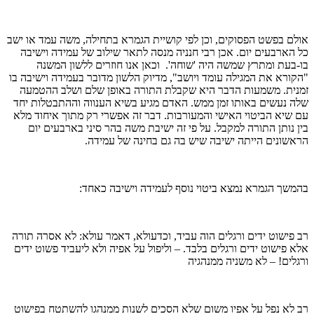
אולם בפשט הפסוקים, וכן לפי קושיית הגמרא בתחילה, משה עמד או ישב
כל הארבעים יום. אכן רבי חנניה מנסה לתאר שילוב של עמידה וישיבה
בו-בעת ומתרץ שמשה היה 'שוחה'. וכאן אנו חוזרים ללשון המשנה
"הקורא את המגילה עומד ויושב", מדיוק הלשון מדובר בעמידה וישיבה בו
זמנית. משמעות הדבר היא שקבלת התורה באופן שלם ושלב ההטמעה
שלה נעשים באותו זמן ממש. האדם מגיע בשיא הענווה וההתבטלות יחד
עם שיא הביטוי האישי והמעורבות. דבר זה אפשרי רק מתוך איחוד מלא
בין נותן התורה למקבל. על פי זה ישיבת משה בהר סיני בארבעים יום
הראשונים הייתה ישיבה שיש בה גם בחינה של עמידה.
בהמשך הגמרא נמצא ביטוי נוסף לעמידה וישיבה כאחד:
רב פישוט ידים ורגלים הוה עביד, וכדעולא, דאמר עולא: לא אסרה תורה
אלא פישוט ידים ורגלים בלבד. – וליפול על אפיה ולא ליעביד פשוט ידים
ורגלים! – לא משניה ממנהגיה
רב לא נפל על אפיו משום שלא הסכים לשנות ממנהגו להשתטח בפישוט