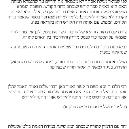
לפי שמואל מגילת אסתר לא מטמאה את הידיים עד שהגמרא תמהה
האם היא באמת ספר קודש שנכתב ברוח הקודש. תשובת הגמרא
מפליאה: מגילת אסתר נאמרה אמנם ברוח הקודש, אולם היא נאמרה
לקרות ולא נאמרה להיכתב! כלומר למרות שמדובר בספר שנאמר ברוח
הקודש, המפגש עם אותה רוח הקודש הוא בקריאה בפה.
צורת קבלת תורה זו היא של קרבה וקשר אינטימי, ולכן אין צורך לגזור
טומאה על הספר כדי לבסס מרחק והיררכיה בין האדם לתורה.
נביא כעת ביטויים הלכתיים לכך שמגילת אסתר היא תורה שבעל פה
שנחקקה בספר:
מגילת אסתר נכתבת בסרטוט כספר תורה, וניתנה להידרש כמו פסוקי
התורה, בניגוד למשניות ושאר תורה שבעל פה.
רבי חלבו ר' יסא בשם ר' לעזר נאמר כאן דברי שלום ואמת ונאמר להלן
אמת קנה ואל תמכור הרי היא כאמיתה של תורה מה זו צריכה סירטוט
אף זו צריכה סירטוט מה זו ניתנה להידרש אף זו ניתנה להידרש
(תלמוד ירושלמי מסכת מגילה פרק א)
יחד עם הדמיון לתורה שבכתב המאופיינת במידת האמת בולט שמגילת