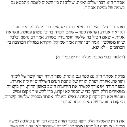
אסתר היא דברי שלום ואמת. שילוב זה בין השלום לאמת מתבטא גם
בשמה של מגילת אסתר:
ואמר רבי חלבו אמר רב חמא בר גוריא אמר רב: מגילה נקראת ספר
ונקראת אגרת, נקראת ספר – שאם תפרה בחוטי פשתן פסולה, ונקראת
אגרת – שאם הטיל בה שלשה חוטי גידין כשרה, אמר רב נחמן: ובלבד
שיהו משולשין. אמר רב יהודה אמר שמואל: הקורא במגילה הכתובה בין
הכתובים – לא יצא.
(תלמוד בבלי מסכת מגילה דף יט עמוד א)
מגילת אסתר היא גם ספר וגם איגרת. ספר תורה יוצר קשר של לימוד
והוראה, איגרת יוצרת תורה של אהבת רעים השולחים זה לזה איגרת.
בספר תורה יש צורך לקשור את היריעות היטב באופן הדוק. רק בקצוות
משאירים חלק רופף כדי שהספר לא יקרע, כדי להשאיר מקום גמיש
ואנושי ולא רק דקדוק קפדני. ואילו במגילת אסתר מספיק שלושה קשרים,
המקום החופשי של האדם הוא העיקר.
את הדין להשאיר חלק רופף בספר תורה מביא רבי יוחנן כהלכה למשה
מסיני, ואז מכה על מוחו ואומר שזו 'סברא' שהספר לא יקרע. מה פשר