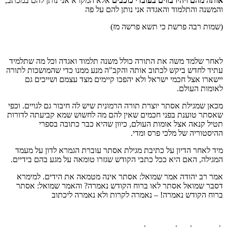
אותה מהם ויהיו בזוים בעובדי כוכבים
אלא המקרא אני נותן להם במכתב,
והמשנה והתלמוד והאגדה אני נותן להם על פה
(שמות רבה פרשת כי תשא פרשה מז)
לאחר שלמד משה את התורה כולל משנה תלמוד ואגדה וכל מה שתלמיד
עתיד לחדש ביקש לכתוב אותה והקב"ה מנע ממנו כדי שהמושכות לתורה
יישארו אצל חכמי ישראל ולא יהפכו קיימים מצד עצמם ושייכים גם
לאומות העולם.
מכאן שמגילת אסתר יוצרת תורה הרמונית שיש לה חיבור גם לגויים. וכפי
שאסתר טוענת בפני חכמים שאין להם מה לחשוש שמא קביעתה לדורות
תטיל קנאה אצל אומות העולם, כיוון שהיא כבר כתובה בספרי
ההיסטוריה של מלכי פרס ומדי.
מיד לאחר הדיון על כתיבת מגילת אסתר עוברת הגמרא לדון על מעמד
המגילה, האם היא ככל כתבי הקודש שגזרו טומאה על מגע בהם בידיים.
אמר רב יהודה אמר שמואל: אסתר אינה מטמאה את הידים. למימרא
דסבר שמואל אסתר לאו ברוח הקודש נאמרה? והאמר שמואל: אסתר
ברוח הקודש נאמרה! – נאמרה לקרות ולא נאמרה ליכתוב