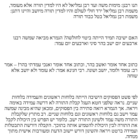
תנו רבנן: מימות משה ועד רבן גמליאל לא היו למדין תורה אלא מעומד,
משמת רבן גמליאל ירד חולי לעולם והיו למדין תורה מיושב והיינו דתנן:
משמת רבן גמליאל בטל כבוד תורה
האם ישיבה תמיד הייתה ביטוי לחולשה? הגמרא מביאה שמשה רבנו
ארבעים יום ישב בהר סיני וארבעים יום עמד:
כתוב אחד אומר ואשב בהר, וכתוב אחד אומר ואנכי עמדתי בהר! – אמר
רב: עומד ולומד, יושב ושונה. רבי חנינא אמר: לא עומד ולא יושב אלא
שוחה
לפי פשט הפסוקים הישיבה הייתה בלוחות ראשונים והעמידה בלוחות
שניים. נראה שלפני חטא העגל קבלת התורה לא דרשה עמידה באימה
ויראה. אך הגמרא רואה סתירה בין הפסוקים, ומכאן שהיא מבינה שמשה
עמד וישב גם בלוחות ראשונים וגם בלוחות שניים. רב מתרץ שלקבלת
התורה משה עמד ולשינון התורה ישב. כלומר יש הפרש בין היכולת לקבל
את התורה לבין היכולת להטמיע אותה בתוכך. הקבלה דורשת התבטלות
ועמידה ברטט ויראה והשינון דורש יישוב הדעת ומעורבות אישית מתוך
מנוחה.