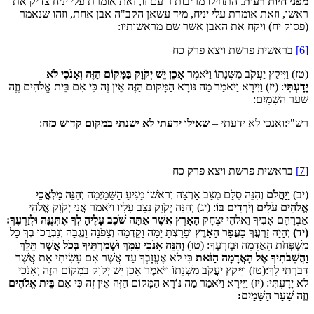
מפני חיות רעות
. התחילו מריבות זו עם זו, זאת אומרת עלי יניח צדיק את
ראשו, וזאת אומרת עלי יניח, מיד עשאן הקב"ה אבן אחת, וזהו שנאמר
(פסוק יח) ויקח את האבן אשר שם מראשותיו:
[6]
בראשית פרשת ויצא פרק כח
(טז) וַיִּיקַץ יַעֲקֹב מִשְּׁנָתוֹ וַיֹּאמֶר
אָכֵן יֵשׁ יְקֹוָק בַּמָּקוֹם הַזֶּה וְאָנֹכִי לֹא
יָדָעְתִּי
: (יז) וַיִּירָא וַיֹּאמַר מַה נּוֹרָא הַמָּקוֹם הַזֶּה אֵין זֶה כִּי אִם בֵּית אֱלֹהִים וְזֶה
שַׁעַר הַשָּׁמָיִם:
רש"י:ואנכי לא ידעתי –
שאילו ידעתי לא ישנתי במקום קדוש כזה
:
[7]
בראשית פרשת ויצא פרק כח
(יב)
וַיַּחֲלֹם
וְהִנֵּה סֻלָּם מֻצָּב אַרְצָה וְרֹאשׁוֹ מַגִּיעַ הַשָּׁמָיְמָה
וְהִנֵּה מַלְאֲכֵי
אֱלֹהִים עֹלִים וְיֹרְדִים בּוֹ
: (יג) וְהִנֵּה יְקֹוָק נִצָּב עָלָיו וַיֹּאמַר אֲנִי יְקֹוָק אֱלֹהֵי
אַבְרָהָם אָבִיךָ וֵאלֹהֵי יִצְחָק
הָאָרֶץ אֲשֶׁר אַתָּה שֹׁכֵב עָלֶיהָ לְךָ אֶתְּנֶנָּה וּלְזַרְעֶךָ:
(יד) וְהָיָה זַרְעֲךָ כַּעֲפַר הָאָרֶץ ו
ּפָרַצְתָּ יָמָּה וָקֵדְמָה וְצָפֹנָה וָנֶגְבָּה וְנִבְרֲכוּ בְךָ כָּל
מִשְׁפְּחֹת הָאֲדָמָה וּבְזַרְעֶךָ: (טו)
וְהִנֵּה אָנֹכִי עִמָּךְ וּשְׁמַרְתִּיךָ בְּכֹל אֲשֶׁר תֵּלֵךְ
וַהֲשִׁבֹתִיךָ אֶל הָאֲדָמָה הַזֹּאת
כִּי לֹא אֶעֱזָבְךָ עַד אֲשֶׁר אִם עָשִׂיתִי אֵת אֲשֶׁר
דִּבַּרְתִּי לָךְ:(טז) וַיִּיקַץ יַעֲקֹב מִשְּׁנָתוֹ וַיֹּאמֶר אָכֵן יֵשׁ יְקֹוָק בַּמָּקוֹם הַזֶּה וְאָנֹכִי
לֹא יָדָעְתִּי: (יז) וַיִּירָא וַיֹּאמַר מַה נּוֹרָא הַמָּקוֹם הַזֶּה אֵין זֶה כִּי אִם
בֵּית אֱלֹהִים
וְזֶה שַׁעַר הַשָּׁמָיִם: