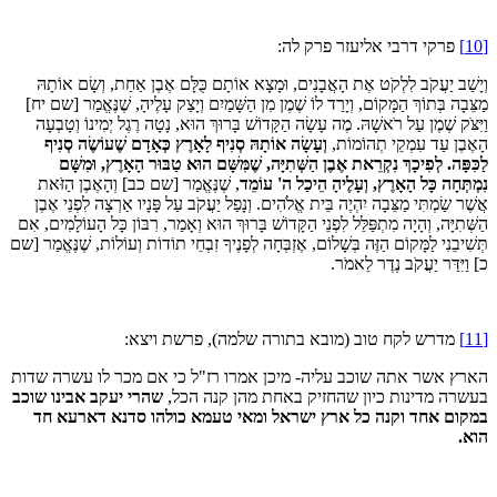
[10]
פרקי דרבי אליעזר פרק לה:
וְיָשַׁב יַעֲקֹב לִלְקֹט אֶת הָאֲבָנִים, וּמָצָא אוֹתָם כֻּלָּם אֶבֶן אַחַת, וְשָׂם אוֹתָהּ
מַצֵּבָה בְּתוֹךְ הַמָּקוֹם, וְיָרַד לוֹ שֶׁמֶן מִן הַשָּׁמַיִם וְיָצַק עָלֶיהָ, שֶׁנֶּאֱמַר [שם יח]
וַיִּצֹּק שֶׁמֶן עַל רֹאשָׁהּ. מֶה עָשָׂה הַקָּדוֹשׁ בָּרוּךְ הוּא, נָטָה רֶגֶל יְמִינוֹ וְטָבְעָה
הָאֶבֶן עַד עִמְקֵי תְהוֹמוֹת,
וְעָשָׂה אוֹתָהּ סְנִיף לָאָרֶץ כְּאָדָם שֶׁעוֹשֶׂה סְנִיף
לַכִּפָּה. לְפִיכָךְ נִקְרֵאת אֶבֶן הַשְּׁתִיָּה, שֶׁמִּשָּׁם הוּא טַבּוּר הָאָרֶץ, וּמִשָּׁם
נִמְתְּחָה כָּל הָאָרֶץ, וְעָלֶיהָ הֵיכַל ה' עוֹמֵד
, שֶׁנֶּאֱמַר [שם כב] וְהָאֶבֶן הַזֹּאת
אֲשֶׁר שַׂמְתִּי מַצֵּבָה יִהְיֶה בֵּית אֱלֹהִים. וְנָפַל יַעֲקֹב עַל פָּנָיו אַרְצָה לִפְנֵי אֶבֶן
הַשְּׁתִיָּה, וְהָיָה מִתְפַּלֵּל לִפְנֵי הַקָּדוֹשׁ בָּרוּךְ הוּא וְאָמַר, רִבּוֹן כָּל הָעוֹלָמִים, אִם
תְּשִׁיבֵנִי לַמָּקוֹם הַזֶּה בְּשָׁלוֹם, אֶזְבְּחָה לְפָנֶיךָ זִבְחֵי תוֹדוֹת וְעוֹלוֹת, שֶׁנֶּאֱמַר [שם
כ] וַיִּדַּר יַעֲקֹב נֶדֶר לֵאמֹר.
[11]
מדרש לקח טוב (מובא בתורה שלמה), פרשת ויצא:
הארץ אשר אתה שוכב עליה- מיכן אמרו רז"ל כי אם מכר לו עשרה שדות
בעשרה מדינות כיון שהחזיק באחת מהן קנה הכל,
שהרי יעקב אבינו שוכב
במקום אחד וקנה כל ארץ ישראל ומאי טעמא כולהו סדנא דארעא חד
הוא.