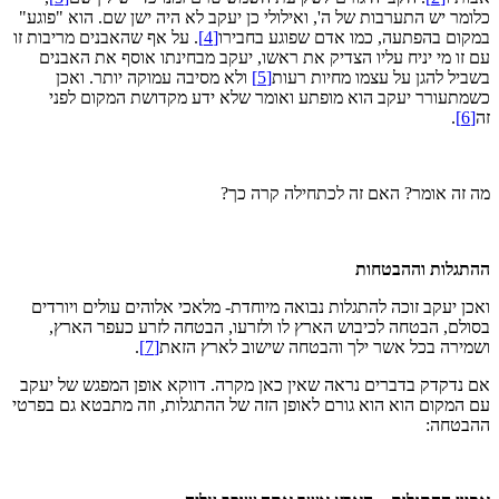
כלומר יש התערבות של ה', ואילולי כן יעקב לא היה ישן שם. הוא "פוגע"
במקום בהפתעה, כמו אדם שפוגע בחבירו
[4]
. על אף שהאבנים מריבות זו
עם זו מי יניח עליו הצדיק את ראשו, יעקב מבחינתו אוסף את האבנים
בשביל להגן על עצמו מחיות רעות
[5]
ולא מסיבה עמוקה יותר. ואכן
כשמתעורר יעקב הוא מופתע ואומר שלא ידע מקדושת המקום לפני
זה
[6]
.
מה זה אומר? האם זה לכתחילה קרה כך?
ההתגלות וההבטחות
ואכן יעקב זוכה להתגלות נבואה מיוחדת- מלאכי אלוהים עולים ויורדים
בסולם, הבטחה לכיבוש הארץ לו ולזרעו, הבטחה לזרע כעפר הארץ,
ושמירה בכל אשר ילך והבטחה שישוב לארץ הזאת
[7]
.
אם נדקדק בדברים נראה שאין כאן מקרה. דווקא אופן המפגש של יעקב
עם המקום הוא הוא גורם לאופן הזה של ההתגלות, וזה מתבטא גם בפרטי
ההבטחה: