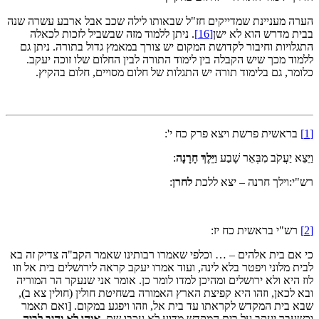
הערה מעניינת שמדייקים חז"ל שבאותו לילה שכב אבל ארבע עשרה שנה
בבית מדרש הוא לא ישן
[16]
. ניתן ללמוד מזה שבשביל לזכות לכאלה
התגלויות וחיבור לקדושת המקום יש צורך במאמץ גדול בתורה. ניתן גם
ללמוד מכך שיש הקבלה בין לימוד התורה לבין החלום שלו זוכה יעקב.
כלומר, גם בלימוד תורה יש התגלות של חלום מסויים, חלום בהקיץ.
[1]
בראשית פרשת ויצא פרק כח י':
וַיֵּצֵא יַעֲקֹב מִבְּאֵר שָׁבַע
וַיֵּלֶךְ חָרָנָה
:
רש"י:וילך חרנה – יצא ללכת
לחרן
:
[2]
רש"י בראשית כח יז:
כי אם בית אלהים – … וכלפי שאמרו רבותינו שאמר הקב"ה צדיק זה בא
לבית מלוני ויפטר בלא לינה, ועוד אמרו יעקב קראה לירושלים בית אל וזו
לוז היא ולא ירושלים ומהיכן למדו לומר כן. אומר אני שנעקר הר המוריה
ובא לכאן, וזהו היא קפיצת הארץ האמורה בשחיטת חולין (חולין צא ב),
שבא בית המקדש לקראתו עד בית אל, וזהו ויפגע במקום. [ואם תאמר
וכשעבר יעקב על בית המקדש מדוע לא עכבו שם,
איהו לא יהיב לביה