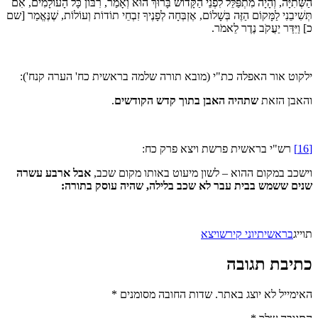
הַשְּׁתִיָּה, וְהָיָה מִתְפַּלֵּל לִפְנֵי הַקָּדוֹשׁ בָּרוּךְ הוּא וְאָמַר, רִבּוֹן כָּל הָעוֹלָמִים, אִם
תְּשִׁיבֵנִי לַמָּקוֹם הַזֶּה בְּשָׁלוֹם, אֶזְבְּחָה לְפָנֶיךָ זִבְחֵי תוֹדוֹת וְעוֹלוֹת, שֶׁנֶּאֱמַר [שם
כ] וַיִּדַּר יַעֲקֹב נֶדֶר לֵאמֹר.
ילקוט אור האפלה כת"י (מובא תורה שלמה בראשית כח' הערה קנח'):
והאבן הזאת
שתהיה האבן בתוך קדש הקודשים
.
[16]
רש"י בראשית פרשת ויצא פרק כח:
וישכב במקום ההוא – לשון מיעוט באותו מקום שכב,
אבל ארבע עשרה
שנים ששמש בבית עבר לא שכב בלילה, שהיה עוסק בתורה:
תוייג
בראשית
יוני קירש
ויצא
כתיבת תגובה
האימייל לא יוצג באתר.
שדות החובה מסומנים
*