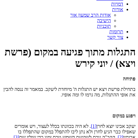
דמויות
אודות
אודות הרב שמעון אור
הישיבה
תוכניות
תרומות
צור קשר
התגלות מתוך פגיעה במקום (פרשת
ויצא) / יוני קירש
פתיחה
בתחילת פרשת ויצא יש התגלות ה' מיוחדת ליעקב. במאמר זה ננסה להבין
את אופי ההתגלות, מה גרמו לו ומה אופיו.
ויפגע במקום
יעקב אבינו יוצא לחרן
[1]
. לא היה בכוונתו בכלל לעצור, ויש אומרים
שאפילו כבר הגיע לחרן ולא נתן ליבו להתפלל במקום שהתפללו בו
אבותיו
[2]
. הקב"ה גורם לשקיעת השמש טרם זמנו כדי שילין שם
[3]
,