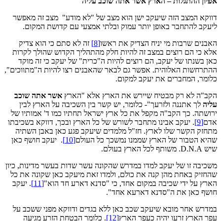
אפיון ההתגלות – הארץ אשר אתה שוכב עליה
דווקא המצב הזה שיעקב ישן הוא מצב של "לא מודע" מצב זה מאפשר
ליעקב להתחבר באופן יותר עמוק ובלתי אמצעי עם קדושת המקום.
האבנים שרבות מי יניח הצדיק את ראשו
[8]
זה לא סתם כי הוא צדיק
אלא כי הם רוצים במצב זה להיות חלק מהתהליך הקדוש שהולך לקרות
כאן בשנתו של יעקב, הם רוצים להיות ה"כרית" של יעקב כי זה מוקד
ההתרחשות האלוהית. אפשר גם לבאר שהאבנים רצו להיות ה"מתווכים",
כלומר, המחברים את יעקב למקום.
הקב"ה לא רק מבטיח שיירש את הארץ אלא "הארץ
אשר אתה שוכב
עליה
לך אתננה ולזרעך"- כלומר, יש קשר בין השכיבה על הארץ לבין
ירושתה. כך הקב"ה מקפל את כל ארץ ישראל תחתיו כמו ד' אמותיו של
אדם
[9]
. יעקב אבינו מתחבר לשורש של כל הארץ ובכך, דווקא בשכיבתו
מתחזק הקשר שלו לארץ. חז"ל מלמדים שיעקב פגע כאן באבן השתיה
שהיא הטבור של הארץ שממנו נמשכך כל העולם
[10]
. יעקב חושף כאן
שיש D.N.A. משותף לכל הארץ בעולם.
משכיבה זו של יעקב למדו במדרש שהקונה עשר שדות בעשר מדינות, כיון
שהחזיק באחת מהן קנה את כולם, ולמדו זאת מיעקב כאן שקונה את כל
הארץ על ידי שכיבה במקום אחד, כי "סדנא דארע חד הוא"
[11]
. יעקב
חושף כאן את ה"סדנא דארעא אחד".
במדרש אחר מובא שיעקב שכב כאן ללא בגדים ודווקא מפני ששכב על
עפר הארץ זרעו יהיה כעפר הארץ
[12]
. כלומר הבטחת הזרע מגיעה