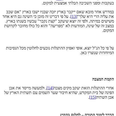
בעקבות ומפני השכיבה הבלתי אמצעית למקום.
במדרש אחר מובא שאם ייקבר בארץ יזכה שבניו ישבו בארץ "אם שכב
את עליה הרי היא שלך"
[13]
. על פי דברינו זה מובן כי השינה גם היא אחד
משישים במיתה, ולפי זה יוצא שיעקב "קצת נקבר" עכשיו בשנתו בארץ.
במצב זה של שינה, המודעות לא "מפריעה" והוא כל כולו מחובר לקדושת
המקום.
על פי כל הנ"ל יוצא, אופי ואפיון ההתגלות נובעים לחלוטין מכל הנסיבות
המיוחדות שנוצרו כאן.
הקמת המצבה
אחרי ההתגלות הזאת יעקב מקים מצבה
[14]
, ולמעשה מייסד את אבן
הפינה של בית המקדש, שהיא חיבור שער השמים עם תשתית הארץ של
אבן השתיה
[15]
.
הדרך לימוד התורה – לחלום בהקיץ