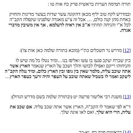
תורה תמימה הערות בראשית פרק כח אות טו :
ובמדרש לקח טוב יליף מכאן דהקונה עשר שדות בעשר מדינות והחזיק
באחת מהן קנה כולם, … אבל זה צ"ע מאגדה שלפנינו שקפלה הקב"ה
לכל א"י והניחה תחתיו
א"כ אין ראיה לדעלמא
,
אך אין משיבין מדברי
אגדה.
[12]
מדרש נר השכלים כת"י (מובא בתורה שלמה כאן אות צז'):
כיון שברח יעקב פגעו בו עשו ואליפז בנו…ומיד נטלו כל מה שיש לו
והניחוהו ריקם ואפילו לבושו והלך ושכב על הארץ שנאמר
הארץ אשר
אתה שוכב עליה, מלמד שאין בין גופו ובין הארץ כלום, ומיד נגלה הקב"ה
ליעקב ואמר לו בשביל שאתה שוכב על העפר והיה זרעך כעפר הארץ
…
[13]
משנת רבי אליעזר פרשה יט (ובתורה שלמה בשם מדרש הגדול):
ד"א לפי שאמר לו הקב"ה, הארץ אשר אתה שכב עליה.
אם שכב את
עליה, הרי היא שלך
, ואם לאו אינה שלך.
[14]
בראשית פרק כח, יא-כב