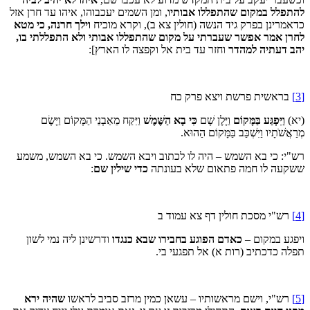
להתפלל במקום שהתפללו אבותיו
, ומן השמים יעכבוהו, איהו עד חרן אזל
כדאמרינן בפרק גיד הנשה (חולין צא ב), וקרא מוכיח
וילך חרנה, כי מטא
לחרן אמר אפשר שעברתי על מקום שהתפללו אבותי ולא התפללתי בו,
יהב דעתיה למהדר
וחזר עד בית אל וקפצה לו הארץ]:
[3]
בראשית פרשת ויצא פרק כח
(יא)
וַיִּפְגַּע בַּמָּקוֹם
וַיָּלֶן שָׁם
כִּי בָא הַשֶּׁמֶשׁ
וַיִּקַּח מֵאַבְנֵי הַמָּקוֹם וַיָּשֶׂם
מְרַאֲשֹׁתָיו וַיִּשְׁכַּב בַּמָּקוֹם הַהוּא.
רש"י: כי בא השמש – היה לו לכתוב ויבא השמש. כי בא השמש, משמע
ששקעה לו חמה פתאום שלא בעונתה
כדי שילין שם
:
[4]
רש"י מסכת חולין דף צא עמוד ב
ויפגע במקום –
כאדם הפוגע בחבירו שבא כנגדו
ודרשינן ליה נמי לשון
תפלה כדכתיב (רות א) אל תפגעי בי.
[5]
רש"י, וישם מראשותיו – עשאן כמין מרזב סביב לראשו
שהיה ירא