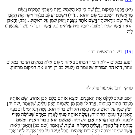
(יא) וַיִּפְגַּע בַּמָּקוֹם וַיָּלֶן שָׁם כִּי בָא הַשֶּׁמֶשׁ וַיִּקַּח מֵאַבְנֵי הַמָּקוֹם וַיָּשֶׂם
מְרַאֲשֹׁתָיו וַיִּשְׁכַּב בַּמָּקוֹם הַהוּא…(יח) וַיַּשְׁכֵּם יַעֲקֹב בַּבֹּקֶר וַיִּקַּח אֶת הָאֶבֶן
אֲשֶׁר שָׂם מְרַאֲשֹׁתָיו
וַיָּשֶׂם אֹתָהּ מַצֵּבָה
וַיִּצֹק שֶׁמֶן עַל רֹאשָׁהּ…(כב) וְהָאֶבֶן
הַזֹּאת אֲשֶׁר שַׂמְתִּי מַצֵּבָה
יִהְיֶה בֵּית אֱלֹהִים
וְכֹל אֲשֶׁר תִּתֶּן לִי עַשֵּׂר אֲעַשְּׂרֶנּוּ
לָךְ:
[15]
רש"י בראשית כח':
ויפגע במקום – לא הזכיר הכתוב באיזה מקום אלא במקום הנזכר במקום
אחר,
הוא הר המוריה
שנאמר בו (לעיל כב ד) וירא את המקום מרחוק:
פרקי דרבי אליעזר פרק לה:
וְיָשַׁב יַעֲקֹב לִלְקֹט אֶת הָאֲבָנִים, וּמָצָא אוֹתָם כֻּלָּם אֶבֶן אַחַת, וְשָׂם אוֹתָהּ
מַצֵּבָה בְּתוֹךְ הַמָּקוֹם, וְיָרַד לוֹ שֶׁמֶן מִן הַשָּׁמַיִם וְיָצַק עָלֶיהָ, שֶׁנֶּאֱמַר [שם יח]
וַיִּצֹּק שֶׁמֶן עַל רֹאשָׁהּ. מֶה עָשָׂה הַקָּדוֹשׁ בָּרוּךְ הוּא, נָטָה רֶגֶל יְמִינוֹ וְטָבְעָה
הָאֶבֶן עַד עִמְקֵי תְהוֹמוֹת,
וְעָשָׂה אוֹתָהּ סְנִיף לָאָרֶץ כְּאָדָם שֶׁעוֹשֶׂה סְנִיף
לַכִּפָּה. לְפִיכָךְ נִקְרֵאת אֶבֶן הַשְּׁתִיָּה, שֶׁמִּשָּׁם הוּא טַבּוּר הָאָרֶץ, וּמִשָּׁם
נִמְתְּחָה כָּל הָאָרֶץ, וְעָלֶיהָ הֵיכַל ה' עוֹמֵד
, שֶׁנֶּאֱמַר [שם כב] וְהָאֶבֶן הַזֹּאת
אֲשֶׁר שַׂמְתִּי מַצֵּבָה יִהְיֶה בֵּית אֱלֹהִים. וְנָפַל יַעֲקֹב עַל פָּנָיו אַרְצָה לִפְנֵי אֶבֶן