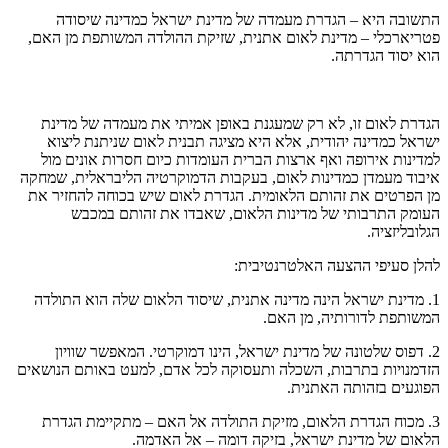
התשובה היא – הגדרת מעמדה של מדינת ישראל כמדינה שיסודה
פטריארכלי – מדינת לאום אתנית, שזיקת ההולדה המשותפת מן האם,
הוא יסוד הגדרתה.
הגדרת לאום זו, לא רק שמעגנת באופן אמיתי את מעמדה של מדינת
ישראל כמדינה יהודית, אלא היא מציגה תבנית לאום שניתנת ליצוא
למדינות אירופה ואף ארצות הברית העומדות כיום חסרות אונים מול
איבוד מעמדן כמדינות לאום, בעקבות הדמוקרטיה הליבראלית, שמחקה
מן הפרטים את זהותם הלאומית. הגדרת לאום שיש בכוחה להחזיר את
העומק התרבותי של מדינות הלאום, שאבדו את זהותם במכבש
הגלובליזציה.
להלן סעיפי ההצעה האלטרנטיבית:
1. מדינת ישראל הינה מדינה אתנית, שיסוד הלאום שלה הוא התולדה
המשותפת לדורותיה, מן האם.
2. דפוס שלטונה של מדינת ישראל, הינו דמוקרטי. המאפשר שוויון
הזדמנויות בתרבות, השכלה ותעסוקה לכל אדם, למעט באותם הנושאים
הפוגעים בזהותה האתנית.
3. מכוח הגדרת הלאום, מזיקת התולדה אל האם – מתקיימת הגדרת
הלאום של מדינת ישראל, בזיקה דומה – אל האדמה.