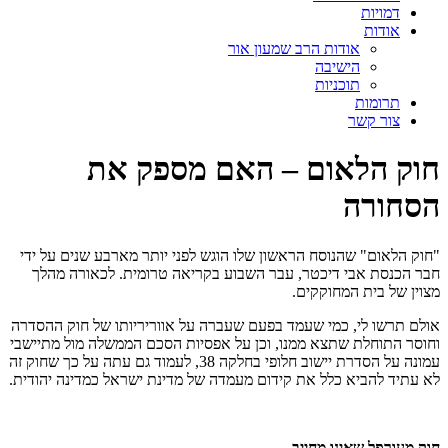
דמויות
אודות
אודות הרב שמעון אור
הישיבה
תוכניות
תרומות
צור קשר
חוק הלאום – האם מספק את
הסחורה
"חוק הלאום" שהנוסח הראשון שלו הוגש לפני יותר מארבע שנים על ידי
חבר הכנסת אבי דיכטר, עבר השבוע בקריאה טרומית. לכאורה מהלך
מצוין של בית המחוקקים.
אולם תרשו לי, כמי שעמד בפעם שעברה על אווריריותו של חוק ההסדרה
וחוסר התוחלת שתצא ממנו, וכן על אפסיות הסכם הממשלה מול מתיישבי
עמונה על הסדרת יישוב חלופי בחלקה 38, לעמוד גם עתה על כך שחוק זה
לא עתיד להביא כלל את קידום מעמדה של מדינת ישראל כמדינה יהודית.
חוק מעורפל שאינו מחייב