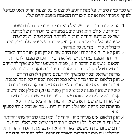
יש לכך כמה סיבות. על מנת להגיע לקונצנזוס על הצעת החוק דאגו לערפל
ולעקר מניסוחו את אותם היסודות הבאמת משמעותיים שלו.
החוק קובע כי מדינת ישראל היא מדינה יהודית, בעלת משטר
דמוקרטי. אולם הוא אינו קובע במפורש כי הגדרתה של מדינת
ישראל כמדינה יהודית קודמת להיותה דמוקרטית, דמוקרטיה
שפורשה על ידי השופט ברק באקטיביזם השיפוטי שלו דמוקרטיה
ליברלית קרי – מדינת כל אזרחיה.
חוק לאום זה אינו קובע את היחס שבינו לבין חוק יסוד כבוד האדם
וחירותו, המעגן במדינת ישראל את זכויות הפרט מעבר להגדרת
הלאום. משמעות הדבר היא, שבית המשפט יוכל להמשיך להתייחס
בפסיקותיו לחוק יסוד כבוד האדם וחירותו כחוקה הבסיסית של
מדינת ישראל ובכך להמשיך ולהתעלם מחוק הלאום החדש.
חוק הלאום הנוכחי מחק שלא כמקרה את הסעיף של חבר הכנסת
אבי דכטר המתייחס לזכות הלאום להתיישבות קהילתית נפרדת.
פיסקה שנתנה מענה לבג"צ קאדן (שנת 2000) שאילץ את הישוב
קציר בגליל, לקבל לתחומו משפחה ערבית. מי שיסתכל בפסיקתו
של אהרן ברק שם יראה, שאת הזכות הזו הוציא ברק דווקא
מהיותה של מדינת ישראל מדינה יהודית… מה שמוביל אותי לסעיף
הבא.
חוק הלאום אינו מגדיר מהו "יהודית", ומי זכאי להגדיר מהי יהדותה
של מדינת ישראל. כל מי שמצוי בנבכי המשפט הישראלי, יודע גם
יודע שכיום בית המשפט האזרחי הוא הקובע את ההגדרה הזו והוא
המחליט מה מתוך היהדות האורתודוקסית, כלול בהגדרת יהדותה