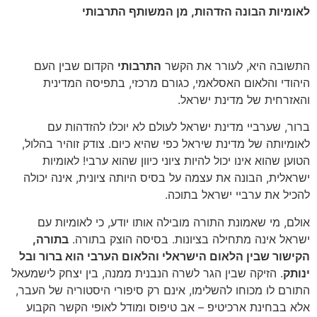
לאומיות הבונה הזדהות, מן המשותף התרבותי
התשובה היא, לעורר את הקשר
התרבותי
הקדום שבין העם
היהודי והלאום האסלאמי, כגורם מרכזי, בתפיסה המדינית
והאזרחית של מדינת ישראל.
ברור, שערביי מדינת ישראל לעולם לא יוכלו להזדהות עם
לאומיותה של מדינת שיראל כפי שהיא כיום. צודק זוהיר בהלול,
הטוען שהוא אינו יכול להיות ציוני כיוון שהוא ערבי! לאומיות
ישראלית, הבונה את עצמה על בסיס היותה ציונית, אינה יכולה
להכיל את ערביי ישראל בתוכה.
אולם, מי שאמונת התורה מובילה אותו יודע, כי לאומיות עם
ישראל אינה מתחילה בציונות. בסיסה הוצק בתורה.
בתורה,
הקישור שבין הלאום הישראלי והלאום הערבי הוא ברור ובל
ינותק
. הזיקה שבין הגר לשרה הנבנית ממנה, בין יצחק לישמעאל
התורם לו מכוחו להשלימו, אינם רק סיפורי היסטוריה של העבר,
אלא בבחינת ארכיטיפ – אב טיפוס ומודל לאופי הקשר הקבוע