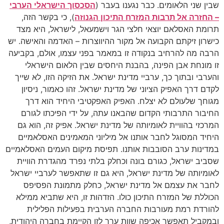
שבין שני הלאומים. כבר נגענו בעבר (
הסכסוך הישראלי הערבי
– החזרה אל תרבות המזרח התיכון הגנוזה
), כי בקשר הזה,
תרומת האסלאם יוצאי חלצי הגר וישמעאל, לישראל, היא מצד
כישרון זיקתם הקבועה אל מקור ההיווצרות – האדמה והאישה. יש
הרבה מה להרחיב בנקודה זו במאמר בפני עצמו, אולם, בקביעה
זו מונחת אבן הפינה, בהבנת היחסים שבין הלאום הישראלי
והערבי ובתוך כך, ערביי מדינת ישראל. את הזיקה הזו, לא שייך
לקדם דרך האפיק הציוני של מדינת ישראל. זהו כאמור, ניסיון
מגוחך שלעולם לא יצלח. האפיק האפקטיבי היחיד הוא דרך
החיבור התרבותי הקדום שהבאנו עתה, על ידי הפיכתו לגורם
המרכזי בהוויית לאומיותה של מדינת ישראל. אפיק זה, הוא גם
היחיד המסוגל לחבר אותנו אל מיליוני המאמינים האסלאמיים
במדינות ערב הסובבות אותנו. תפיסת מיקום העמים האסלאמיים
שסביב ישראל, כגורם בונה וכחלק בלתי נפרד מהגדרת הוויית
לאומיותה של מדינת ישראל, היא גם זו שתאפשר לערביי ישראל
לחבר את עצמם אל מדינת ישראל, כחלק מתמונת הפסיפס
הכוללת של המזרח התיכון כולו. הזדהות זו, היא שתביא ממילא
להורדת רמת מעורבות החברה הערבית בפעילות הפלילית
ובמקביל תאפשר אכיפה שוות ערך לזו הקיימת בחברה היהודית,