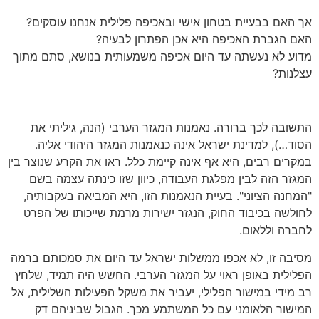
אך האם בבעיית בטחון אישי ובאכיפה פלילית אנחנו עוסקים?
האם הגברת האכיפה היא אכן הפתרון לבעיה?
מדוע לא נעשתה עד היום אכיפה משמעותית בנושא, סתם מתוך
עצלנות?
התשובה לכך ברורה. נאמנות המגזר הערבי (הנה, גיליתי את
הסוד…), למדינת ישראל אינה כנאמנות המגזר היהודי אליה.
במקרים רבים, היא אף אינה קיימת כלל. ראו את הקרע שנוצר בין
המגזר הזה לבין מפלגת העבודה, כיוון שזו כינתה עצמה בשם
"המחנה הציוני". בעיית הנאמנות הזו, היא המביאה בעקבותיה,
לחולשה בכיבוד החוק, הנגזר ישירות מרמת שייכותו של הפרט
לחברה וללאום.
מסיבה זו, לא אכפו ממשלות ישראל עד היום את סמכותם ברמה
הפלילית באופן ראוי על המגזר הערבי. החשש היה תמיד, שלחץ
רב מידי במישור הפלילי, יעביר את משקל הפעילות השלילית, אל
המישור הלאומני עם כל המשתמע מכך. הגבול שביניהם דק