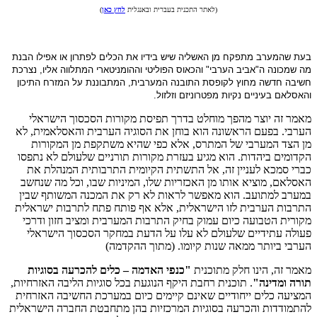
(לאתר התכנית בעברית ובאנגלית
לחץ כאן
)
בעת שהמערב מתפקח מן האשליה שיש בידיו את הכלים לפתרון או אפילו הבנת
מה שמכונה ה"אביב הערבי" והכאוס הפוליטי וההומניטארי המתלווה אליו, נצרכת
חשיבה חדשה מחוץ לקופסת התובנה המערבית, המתבוננת על המזרח התיכון
והאסלאם בעיניים נקיות מפטרוניזם וזלזול.
מאמר זה יוצר מהפך מוחלט בדרך תפיסת מקורות הסכסוך הישראלי
הערבי. בפעם הראשונה הוא בוחן את הסוגיה הערבית והאסלאמית, לא
מן הצד המערבי של המתרס, אלא כפי שהיא משתקפת מן המקורות
הקדומים ביהדות. הוא מגיע בעזרת מקורות תורניים שלעולם לא נתפסו
כברי סמכא לעניין זה, אל התשתית הקיומית התרבותית המנהלת את
האסלאם, מוציא אותו מן האכזריות שלו, המיניות שבו, וכל מה שנחשב
במערב למתועב. הוא מאפשר לראות לא רק את המכנה המשותף שבין
התרבות הערבית לזו הישראלית, אלא אף פותח פתח לתרבות ישראלית
מקורית הטבועה כיום עמוק בחיק התרבות המערבית ומציב חזון ודרכי
פעולה עתידיים שלעולם לא עלו על הדעת במחקר הסכסוך הישראלי
הערבי ביותר ממאה שנות קיומו. (מתוך ההקדמה)
מאמר זה, הינו חלק מתוכנית
"כנפי האדמה – כלים להכרעה בסוגיות
תורה ומדינה"
. תוכנית רחבת היקף הנוגעת בכל סוגיות הליבה האזרחיות,
המציעה כלים ייחודיים שאינם קיימים כיום במערכת החשיבה האזרחית
להתמודדות והכרעה בסוגיות המרכזיות בהן מתחבטת החברה הישראלית