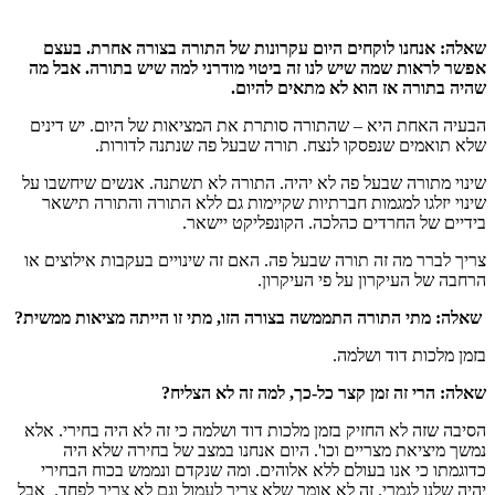
שאלה: אנחנו לוקחים היום עקרונות של התורה בצורה אחרת. בעצם
אפשר לראות שמה שיש לנו זה ביטוי מודרני למה שיש בתורה. אבל מה
שהיה בתורה אז הוא לא מתאים להיום.
הבעיה האחת היא – שהתורה סותרת את המציאות של היום. יש דינים
שלא תואמים שנפסקו לנצח. תורה שבעל פה שנתנה לדורות.
שינוי מתורה שבעל פה לא יהיה. התורה לא תשתנה. אנשים שיחשבו על
שינוי יזלגו למגמות חברתיות שקיימות גם ללא התורה והתורה תישאר
בידיים של החרדים כהלכה. הקונפליקט יישאר.
צריך לברר מה זה תורה שבעל פה. האם זה שינויים בעקבות אילוצים או
הרחבה של העיקרון על פי העיקרון.
שאלה: מתי התורה התממשה בצורה הזו, מתי זו הייתה מציאות ממשית?
בזמן מלכות דוד ושלמה.
שאלה: הרי זה זמן קצר כל-כך, למה זה לא הצליח?
הסיבה שזה לא החזיק בזמן מלכות דוד ושלמה כי זה לא היה בחירי. אלא
נמשך מיציאת מצריים וכו'. היום אנחנו במצב של בחירה שלא היה
כדוגמתו כי אנו בעולם ללא אלוהים. ומה שנקדם ונממש בכוח הבחירי
יהיה שלנו לגמרי. זה לא אומר שלא צריך לעמול וגם לא צריך לפחד. אבל