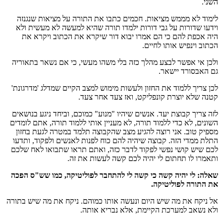
השני.
לימוד לא מממש מציאות. חכמים כתבו את התורה על מציאות שנגנזה
וידעו שדורות על גבי דורות ילמדו תורה שהיא למעשה לא מעשית ולא
היה אכפת להם כי הם אמרו יבוא דור שיקרא את הכתוב ויקרא את
הכתוב וינפיש אותו לחיים.
ולכן אי אפשר לבצע מהלך כזה בלי משהו מעשי, כי אם נשאר בתאוריה
גם האבסורד יישאר.
לכן צריך ללמוד את החזון ולעשות מימוש למצב הקיים שמדלג 'מדרגונת'
קטנה שלא יוצרת קונפליקט, ואז צעד אחר צעד.
לזה צריך קבוצת יעד. אנשים שיהיו "מנוע" כמוכם, וביחד ניגע בנושאים
השונים, לא כדי ללמוד תורה, לא מעניין אותי ללמוד תורה, אתם לומדים
מספיק טוב. אני רוצה להגיע מצב שהקבוצה תלמד במטרה לגעת בחזון
התלת ממדי הזה. קבוצה שיהיה להם כוח לפנות לאנשים ולפקוד, ותדעו
לכם שיש קושי נפשי לפקוד לדבר כזה, ואתם תראו שתבואו לאח שלכם
ותאמרו לו תחתום לי יהיה לכם קשה לעשות את זה.
שאלה: לי יהיה קשה כי קשה לי להתחבר לפוליטיקה, כמו שש"ס הפכה
את התורה לפוליטיקה.
אל ניקח את מה שיש היום ונעשה אותו כמוהם. ניקח את מה שיש בתורה
ולא נשאב למערכת הקיימת, אלא נבריא אותה.