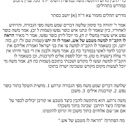
כדי להבין מדוע התקשה משה במחצית השקל יותר מכל עניין נתבונן
במדרש בתהילים:
מדרש תהלים מזמור צא ד"ה [א] יושב בסתר
אמר ר' יהודה בר סימון שלשה דברים שמע משה מפי הגבורה, והרתיע
לאחוריו, כיון שאמר לו ונתנו איש כופר נפשו (שמות ל יב), אמר משה כופר
נפש איש עשרו (משלי יג ח), מי יוכל ליתן כופר נפשו, אמר ר' מאיר
הראה
לו הקב"ה למשה מטבע של אש, ואמר לו זה יתנו
(שמות שם /ל'/ יג), כזה
יתנו, וכן כשאמר לו הקב"ה למשה צו את בני ישראל ואמרת אליהם את
קרבני לחמי לאשי (במדבר כח ב), אמר משה ולבנון אין די בער וחיתו אין
די עולה (ישעיה מ טז), מי יוכל לספק אלים לקרבנות, וכן כשאמר לו
הקב"ה למשה ועשו לי מקדש ושכנתי בתוכם (שמות כה ח), אמר משה מי
יוכל לעשות מקום מקדש ששכינה ישרה בתוכו
שלושה דברים שמע משה מפי הגבורה ונרתע 1. מחצית השקל בתור כופר
נפש. 2. קורבנות אילים 3. משכן
משה נרתע. הוא מתקשה להבין כיצד מטבע או קורבן יכולים לכפר על
אדם?! כיצד תיתכן שכינה בתוך משכן?!
אם אני שם אלוהים בתוך משכן זה יגרום להקטינו.
מה הפתרון? "הראה לו מטבע של אש."