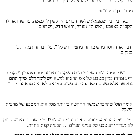
שהתקשה בהם משה עד שהראה לו הקב"ה באצבעו:
מנחות דף כט ע"א:
"תנא דבי רבי ישמעאל: שלשה דברים היו קשין לו למשה, עד שהראה לו
הקב"ה באצבעו, ואלו הן: מנורה, וראש חדש, ושרצים".
דבר אחד חסר מרשימה זו "מחצית השקל ". על דבר זה תמה תוס'
במקום:
"…ויש לתמוה דלא חשיב מחצית השקל דכתיב זה יתנו ואמרינן (שקלים
דף ג ומ"ר) כמין מטבע של אש הראהו למשה
ויש לומר דלא שייך התם
נתקשה אלא משום דלא הוה ידע בשום ענין אם לא היה מראהו
, מ"ר."
אומר תוס' שהדבר שמשה התקשה בו יותר מכל הוא המטבע של מחצית
השקל.
מיד עולה הבעיה- מנורה הוא יודע ומטבע לא?! סימן שחוסר הידיעה כאן
לא מגדיר ידע טכני של ענייני העולם … הבעיה קצת אחרת.