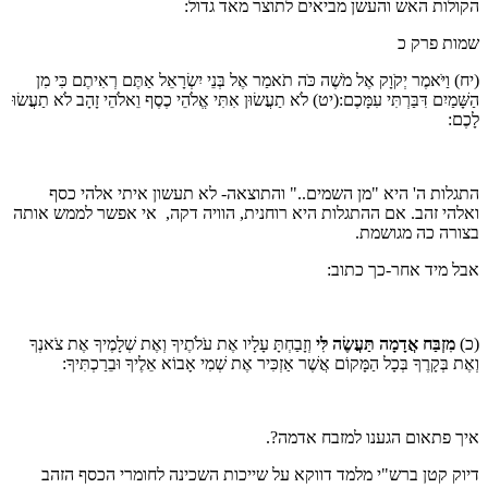
הקולות האש והעשן מביאים לתוצר מאד גדול:
שמות פרק כ
(יח) וַיֹּאמֶר יְקֹוָק אֶל מֹשֶׁה כֹּה תֹאמַר אֶל בְּנֵי יִשְׂרָאֵל אַתֶּם רְאִיתֶם כִּי מִן
הַשָּׁמַיִם דִּבַּרְתִּי עִמָּכֶם:(יט) לֹא תַעֲשׂוּן אִתִּי אֱלֹהֵי כֶסֶף וֵאלֹהֵי זָהָב לֹא תַעֲשׂוּ
לָכֶם:
התגלות ה' היא "מן השמים.." והתוצאה- לא תעשון איתי אלהי כסף
ואלהי זהב. אם ההתגלות היא רוחנית, הוויה דקה, אי אפשר לממש אותה
בצורה כה מגושמת.
אבל מיד אחר-כך כתוב:
(כ)
מִזְבַּח אֲדָמָה תַּעֲשֶׂה לִּי
וְזָבַחְתָּ עָלָיו אֶת עֹלֹתֶיךָ וְאֶת שְׁלָמֶיךָ אֶת צֹאנְךָ
וְאֶת בְּקָרֶךָ בְּכָל הַמָּקוֹם אֲשֶׁר אַזְכִּיר אֶת שְׁמִי אָבוֹא אֵלֶיךָ וּבֵרַכְתִּיךָ:
איך פתאום הגענו למזבח אדמה?.
דיוק קטן ברש"י מלמד דווקא על שייכות השכינה לחומרי הכסף הזהב