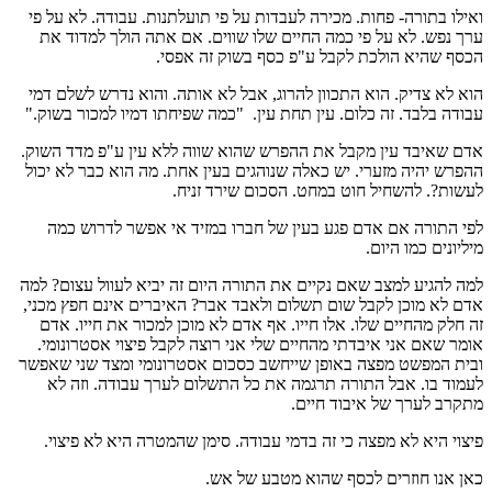
ואילו בתורה- פחות. מכירה לעבדות על פי תועלתנות. עבודה. לא על פי
ערך נפש. לא על פי כמה החיים שלו שווים. אם אתה הולך למדוד את
הכסף שהיא הולכת לקבל ע"פ כסף בשוק זה אפסי.
הוא לא צדיק. הוא התכוון להרוג, אבל לא אותה. והוא נדרש לשלם דמי
עבודה בלבד. זה כלום. עין תחת עין. "כמה שפיחתו דמיו למכור בשוק."
אדם שאיבד עין מקבל את ההפרש שהוא שווה ללא עין ע"פ מדד השוק.
ההפרש יהיה מזערי. יש כאלה שנוהגים בעין אחת. מה הוא כבר לא יכול
לעשות?. להשחיל חוט במחט. הסכום שירד זניח.
לפי התורה אם אדם פגע בעין של חברו במזיד אי אפשר לדרוש כמה
מיליונים כמו היום.
למה להגיע למצב שאם נקיים את התורה היום זה יביא לעוול עצום? למה
אדם לא מוכן לקבל שום תשלום ולאבד אבר? האיברים אינם חפץ מכני,
זה חלק מהחיים שלו. אלו חייו. אף אדם לא מוכן למכור את חייו. אדם
אומר שאם אני איבדתי מהחיים שלי אני רוצה לקבל פיצוי אסטרונומי.
ובית המפשט מפצה באופן שייחשב כסכום אסטרונומי ומצד שני שאפשר
לעמוד בו. אבל התורה תרגמה את כל התשלום לערך עבודה. וזה לא
מתקרב לערך של איבוד חיים.
פיצוי היא לא מפצה כי זה בדמי עבודה. סימן שהמטרה היא לא פיצוי.
כאן אנו חוזרים לכסף שהוא מטבע של אש.