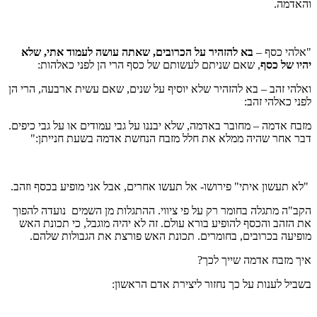
והאדמה.
"אלהי כסף –
בא להזהיר על הכרובים, שאתה עושה לעמוד אתי, שלא
יהיו של כסף
, שאם שניתם לעשותם של כסף הרי הן לפני כאלהות:
ואלהי זהב – בא להזהיר שלא יוסיף על שנים, שאם עשית ארבעה, הרי הן
לפני כאלהי זהב:
מזבח אדמה – מחובר באדמה, שלא יבננו על גבי עמודים או על גבי כיפים.
דבר אחר שהיה ממלא את חלל מזבח הנחשת אדמה בשעת חנייתן:"
"לא תעשון איתי" פירושו- אל תעשו אחרים, אבל אני מופיע בכסף וזהב.
הקב"ה מתגלה בחומר רק על פי ציווי. ההתגלות מן השמים נועדה להפוך
את הזהב והכסף להופיע בורא עולם. זה לא יהיה מוגבל, כי תכונת האש
מופיעה בכרובים, בחומרים. תכונת האש פורצת את הגבולות שלהם.
איך מזבח אדמה שייך לכך?
בשביל לענות על כך נחזור ליצירת אדם הראשון: