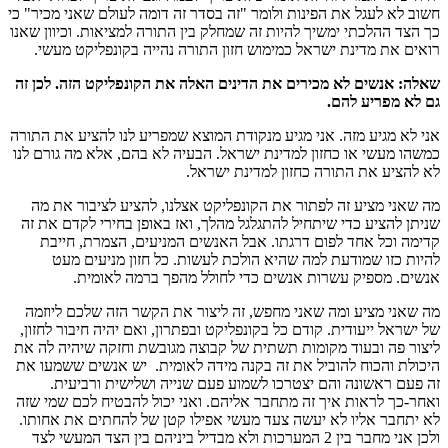
חשוב לא לעגל את הפינות ולומר "זה בסדר זה דומה לעולם שאני מכיר" כי
כך הצד ההלכתי ימשיך להיות זה שמחלק בין התורה למציאות. וכיוון שאנו
רואים את מדינת ישראל כמימוש חזון התורה נהייה בקונפליקט מעשי.
שאלה: אנשים לא מכירים את הדינים האלה את הקונפליקט הזה. לכן זה
גם לא מפריע להם.
אני לא מגיע מזה. אני מגיע מנקודת המוצא שמפריע לנו להציע את התורה
כמשהו מעשי או כחזון למדינת ישראל. הבעיה לא בהם, אלא מה גורם לנו
לא להציע את התורה כחזון למדינת ישראל.
מה שאני מציע זה לפתור את הקונפליקט אצלנו, להציע לציבור את מה
שניתן להציע כדי שיתחיל להתגלגל מהלך, ואז באופן בחירי לקדם את זה
קדימה וכל אחד לפום דרגתו. אבל האנשים המניעים, הצמרת, חייבת
להיות כזו שמודעת למה שהיא הולכת לעשות. כל חזון מניעים מעט
אנשים. מספיק עשרות אנשים כדי לחולל מהפך ברמה לאומית.
מה שאני מציע ומה שאני מחפש, זה ליצור את הקשר הזה שלכם ליוזמה
של ישראל ייעודית. קודם כל בקונפליקט ובפתרון, ואם יהיה חיבור לחזון,
ליצור פה ובעוד מקומות תשתית של קבוצה מגובשת וחזקה שיהיה לה את
היכולת והכוח להוביל את זה בקנה מידה לאומית. יש אנשים ששמעו את
זה פעם ראשונה והם יצטרכו לשמוע פעם שנייה ושלישית ורביעית.
ואחר-כך לראות איך זה מתחבר אליהם. ואני יכול להבטיח לכם שמי שזה
לא יתחבר אליו לא יעשה צעד מעשי אפילו קטן של להחתים את אחותו.
ולכן אני מחבר בין 2 המערכות ולא מבדיל ביניהם בין הצד המעשי לצד