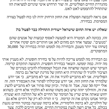
מהגדרת החיים הפוליטיים, זה יצור תרחיש איטי שיגרום למציאות הזו
שתתחיל להתממש לאט לאט.
אם נראה לקבוצה הפועלת את החזון הרחוק יהיה לנו כוח לפעול בצורה
המסוימת. בבחירה.
שאלה: יש איזה תחום שישראל ייעודית התחילה כבר לפעול בו?
זהו, בכוונה לא. המטרה היא למעשה לאסוף קבוצות של אנשים שהם
"מנועים". שמצד אחד הם מזהים לאן אנו חותרים והם יפקדו אחרים
[שיזהו עוד יותר מעט], והבחירה מה לממש תהיה בבחירה של 30,000
המתפקדים.
גם הבחירה מה לממש צריכה להיות על פי בחירה חופשית. לא מעניין אותי
מה יהיה. כמה יממשו. השאר בבחירה חופשית. התנועה תתקדם קדימה.
העיקר שיש תנועה שחצתה את הגבול ושמסוגלת להביט בעיניים של
הציבור ולהגיד לו שהתורה היא החזון של מדינת ישראל גם ברמה
הפוליטית. אני לא מתבייש להגיד את זה. אני לא מתבייש, כי אני יודע
שלמדתי את החזון הזה. אני יודע שביכולתי לפתור את האבסורד הזה. זה
אולי ייקח 50 שנה, אבל זה פתיר. וכיוון שזה פתיר אני לא מתבייש להציג
את זה, והחילוני יזהה שיש כאן משהו שהוא לא הלכתי אלא חיים. כשהוא
יחוש שאתה אדם שרץ על המימד של החיים ולא של ההלכה הוא יצטרף.
וביחד אנחנו נקדם את זה קדימה. כי זו תורה לא רק של דתיים אלא גם
של חילוניים, לא ברמה הלימודית, אלא ברמה שנגיעה במקור החיים נוגעת
בכולם. כל אדם רוצה לגעת במקורות החיים. אנחנו חייבים ללכת צעד