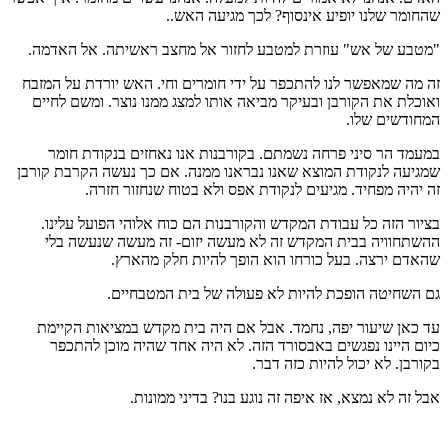
שהחומר שלנו יופיע אינסוף? לכך מגיעה האש..
"מטבע של אש" עוזרת למטבע לחזור אל מחצב ראשיתה. אל האדמה.
זה מה שמאפשר לנו להתכפר על ידי חומרים וחי. האש יורדת על המזבח
ואוכלת את הקורבן ובעיקר מביאה אותו למצג ממנו נוצר. ומשם לחיים
המחודשים שלו.
במעמד הר סיני פרחה נשמתם. בקורבנות אנו נאחזים בנקודת חומר
שמגיעה לנקודת המוצא שאנו נבראנו ממנה. אם כך נעשה הקרבת קורבן
זה יהיה מפחיד. מגיעים לנקודת אפס ולא בטוח שנחזור חזרה.
בציור הזה כל עבודת המקדש והקורבנות הם כוח אלוהי הפועל עלינו.
ההשתחוויה בבית המקדש זה לא מעשה יזום- זה מעשה שנעשה בלי
שהאדם ירצה. בעל כורחו הוא הופך להיות חלק מהארץ.
גם השחיטה הופכת להיות לא פעולה של בית המטבחיים.
עד כאן שיעור יפה, נחמד. אבל אם היה בית מקדש במציאות הקיימת
כיום היינו נפגשים באבסורד הזה. לא היה אחד שהיה מוכן להתכפר
בקורבן. לא יכול להיות כזה דבר.
אבל זה לא נמצא, אז איפה זה נוגע בנו? בדיני ממונות.