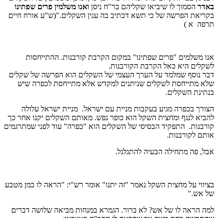
באדר
הסמוך לו שיביאו שקליהם בר"ח ניסן
ואנו משלמין פרים שפתינו
בקריאת הפרשה של כי תשא דכתיב בה ענין השקלים."(ש"ע אורח חיים
תרפה א )
אנו משלמים "פרים שפתינו" במקום הקרבת קורבנות. ההתייחסות
לשקלים היא כאל הקרבת הקורבנות.
דבר נוסף שמלמד על הערך העצמי של השקלים הוא הפרשה של שקלים
שלא מתייחסת לשקלים שניתנים למקדש אלא מתייחסת לכפרה שיש
בנתינת השקלים.
הצורך בכפרה מגיע בעקבות מניית עם ישראל. מניית ישראל עלולה
להביא לנגף ומחצית השקל הוא כופר נפש. מאותם השקלים יקנו אחר כך
קורבנות. התפקיד הבסיסי של השקלים הוא "כפרה" עוד לפני שמתרגמים
אותם לקורבנות.
אבל, פה מתחילה הבעיה להתגלגל.
בציווי על מחצית השקל נאמר "זה יתנו" אומר רש"י: "הראה לו כמן מטבע
של אש."
למה הראה לו של אש? לא ברור. הגמרא במנחות מביאה שלושה דברים