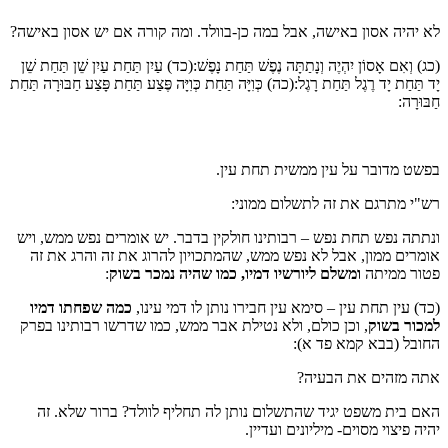
לא יהיה אסון באישה, אבל במה כן-בוולד. ומה קורה אם יש אסון באישה?
(כג) וְאִם אָסוֹן יִהְיֶה וְנָתַתָּה נֶפֶשׁ תַּחַת נָפֶשׁ:(כד) עַיִן תַּחַת עַיִן שֵׁן תַּחַת שֵׁן
יָד תַּחַת יָד רֶגֶל תַּחַת רָגֶל:(כה) כְּוִיָּה תַּחַת כְּוִיָּה פֶּצַע תַּחַת פָּצַע חַבּוּרָה תַּחַת
חַבּוּרָה:
בפשט מדובר על עין ממשית תחת עין.
רש"י מתרגם את זה לתשלום ממוני:
ונתתה נפש תחת נפש – רבותינו חולקין בדבר. יש אומרים נפש ממש, ויש
אומרים ממון, אבל לא נפש ממש, שהמתכויון להרוג את זה והרג את זה
פטור ממיתה
ומשלם ליורשיו דמיו, כמו שהיה נמכר בשוק
:
(כד) עין תחת עין – סימא עין חבירו נותן לו דמי עינו,
כמה שפחתו דמיו
למכור בשוק
, וכן כולם, ולא נטילת אבר ממש, כמו שדרשו רבותינו בפרק
החובל (בבא קמא פד א):
אתה מזהים את הבעיה?
האם בית משפט יגיד שהתשלום נותן לה תחליף לוולד? ברור שלא. זה
יהיה פיצוי מסוים- מיליונים ועדיין.