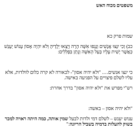
משפטים מכוח האש
שמות פרק כא
כב) וְכִי יִנָּצוּ אֲנָשִׁים וְנָגְפוּ אִשָּׁה הָרָה וְיָצְאוּ יְלָדֶיהָ וְלֹא יִהְיֶה אָסוֹן עָנוֹשׁ יֵעָנֵשׁ
כַּאֲשֶׁר יָשִׁית עָלָיו בַּעַל הָאִשָּׁה וְנָתַן בִּפְלִלִים:
כי ינצו אנשים…. "ולא יהיה אסון"- לכאורה לא קרה כלום לוולדות, אלא
עליו לשלם פיצויים על הפגיעה באישה.
רש"י מפרש את "ולא יהיה אסון" בדרך אחרת:
"ולא יהיה אסון – באשה:
ענוש יענש – לשלם דמי ולדות לבעל
שמין אותה, כמה היתה ראויה למכר
בשוק להעלות בדמיה בשביל הריונה
:"