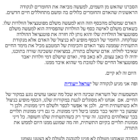
הסברנו שהאש מן השמים, למעשה מביאה את החומרים לנקודה
הראשונית שהאדם והחומרים כלולים בה ומשם מתחוללים חיים חדשים.
האדם שמשלם מהכסף הזה הוא למעשה משלם מפוטנציאל הוולדות שלו.
כשאדם משלם לאישה כסף על הוולדות שהפסידה הוא למעשה משלם
מפוטנציאל הוולדות שלו והוא נותן לה חזרה את פוטנציאל ההולדה
שנלקחה. החומר של הכסף מופיע לא כניצול של האדם אלא מנקודת
התשתית שממנה נוצר האדם והכימות של המטבע מכיל את מימד החיים
שאיבד לזולתו. אדם שישלם בתורה, במציאות ששכינה שורה בתוכנו,
יהיה לו כאב עצום, לא כאב פיזי, ואדם שישלם דמי וולדות יאבד
מפוטנציאל החיים שלו לטובת מי שהוא איבד ממנו.
היום זה לא קיים.
ופה אני מגיע לנקודה של י
שראל ייעודית
המשמעות של השראת שכינה היא שכל מה שאנו עושים נוגע במקור של
החיים. אם אנחנו לא מסוגלים לגעת במקורות שלנו, הכסף מופיע כניצול
ולא כשתשתית חיים, ולכן אי אפשר לכפר ולשלם דיני ממונות. ולכן ר'
שמעון בר יוחאי כבר בזמנו ביטל דיני ממונות. כי גם דיני ממונות תלויים
בכך שאלוהים בתוכנו. זה שייך רק כשהתשתית שלנו חשופה. כל דיני
ממונות תלויים בקיום התשתית, וזה מה שמונע ממנו היום לממש את
התורה.
הסיבה שאנחנו מעולם לא פנינו להנהגה ולעולם לא הצענו עצמנו