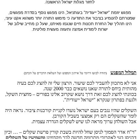
לחזור מגלות ישראל הראשונה.
מפגש יוזמת "ישראל ייעודית" בעותניאל, הינו מפגש נוסף בסדרת מפגשים,
שמטרתם להטמיע בציבור את התודעה כי מימוש התורה יותר משהוא אקט עיוני,
הינו תהליך של החזרת תכונות חיים שנגנזו מאיתנו, שעל כן מחייב שילוב של
ישרות לימודית אמיצה ותעוזה מעשית פוליטית.
תמלול המפגש
(תודה לבועז דרומי על אירגון המפגש ועל העלאת הדברים על הכתב)
אני לא מתכוון להעביר לכם שיעור. הרצון שלי זה להציג לכם בעיה
מהותית ביחס לתורה שאנו נושאים כבר 2000 שנה.
בכוונתי להציג לכם זאת דרך נושא שקרוב אלינו בפורים – מחצית השקל,
ולגעת בפתרון שנקרא "ישראל ייעודית".
השקלים שהיו נגבים בעם ישראל נועדו לקניית קורבנות ציבור. נראה היה
לומר שהשקלים הם רק אמצעי בשביל הקורבן.
אבל השולחן ערוך מראה לנו שיש לשקלים הגדרה עצמית.
"ר"ח אדר הסמוך לניסן שחל להיות בשבת קורין פרשת שקלים – … וכיון
דבניסן בעי לאקרובי מתרומה חדשה לכך מקדמינן
ומשמיעין על השקלים