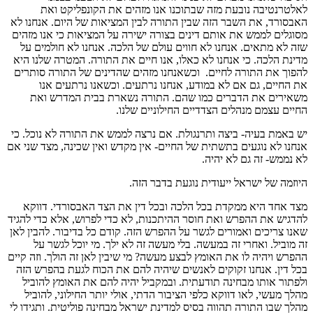
לאלטרנטיבה נובעת מזה שבתוכנו אנו מזהים את הקונפליקט ואת
האבסורד, את השבר הזה שבין התורה לבין המציאות של היום. אנחנו לא
מסוגלים לממש את אותם דינים בצורה ישירה על המציאות כי אנו מזהים
שזה לא מתאים. אנחנו לא חווים עולם של הלכה. אנחנו לא חולמים על
מדינת הלכה. כי אנחנו לא כאלו, אנו חיים את התורה. המטרה שלנו היא
להפוך את התורה לחיים. וכשאנחנו מזהים שהדינים של התורה סותרים
את החיים, גם אם לא במודע, אנחנו נרתעים. וכשאנו נרתעים אנו
משאירים את הדברים כמו שהם. התורה נשארת בבית המדרש ואת
החיים עצמם מנהלים הצדדיים החילוניים שלנו.
יש באמת בעיה- ביצה ותרנגולת. אם נרצה לממש את התורה לא נוכל. כי
אנחנו לא נוגעים בתשתית של החיים- אין מקדש ואין שכינה, מצד שני אם
לא נממש- זה גם לא יהיה.
היוזמה של ישראל ייעודית נוגעת בדבר הזה.
מצד אחד היא ממקדת בכל הלכה ובכל דין את הצד האבסורדי. דווקא
להדגיש את ההפרש ואת חוסר ההיתכנות, לא כדי לפרוש, אלא כדי להגיד
שאנו צריכים ואמורים לגשר על ההפרש הזה. קודם כל בדיבור. להבין לאן
זה מוביל. ואחרי זה במעשה. בלי מעשה זה לא ילך. מי יוכל לגשר על
ההפרש ויהיה לו את האומץ לבצע מעשה? מי שיבין לאן זה הולך. וזה קיים
בכל דין. אנחנו זקוקים לאנשים שיהיה להם את הכוח לגעת בהפרש הזה
ולפתור אותו מבחינה תודעתית. ובמקביל יהיה להם את האומץ להוביל
מהלך מעשי, לאו דווקא כלפי הציבור הדתי, אולי יותר החילוני, להוביל
מהלך שבו התורה תהווה בסיס למדינת ישראל מבחינה פוליטית. ותגידו לי