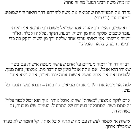
ואז מה? משה רבינו רגוע? מה זה פתר?
נחדד את הבעייתיות שהביאה את משה להירתע דרך תיאור הזוי שמופיע
במסכת ע"ז (דף כב:)
"תא שמע, דאמר רב יהודה אמר שמואל משום רבי חנינא: אני ראיתי
עובד כוכבים שלקח אווז מן השוק, רבעה, חנקה, צלאה ואכלה. וא"ר
ירמיה מדיפתי: אני ראיתי ערבי אחד שלקח ירך מן השוק וחקק בה כדי
רביעה, רבעה, צלאה ואכלה."
רב יהודה ור' ירמיה מעידים על אדם שעושה מעשה אישות עם בשר
שאותו הוא אוכל. אם אתה אוכל סימן שזה דבר מת, אמצעי, נחות ממך.
ולעומת זאת אם אתה עושה אישות אתה יוצר חיבור, אתה והיא אחד.
למה אני מביא את זה? כי אנחנו מביאים קורבנות – תבוא נפש ותכפר על
נפש.
אדם לוקח אמצעי, "משרת" שהוא אוכל אותו- איך הוא יכול לכפר עליו?
זה סתם בשר. הסתכלתי בעיניים של התרנגול- העניים שלו מזוגגות, גם
כשהוא חי.
אישות אי אפשר לעשות עם מה שאתה אוכל אותו. קל וחומר שלא כפרה
שמכילה אותך.