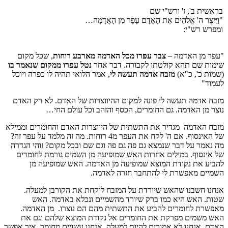
בראשית ב', ז' ורש"י שם
"וַיִּיצֶר ה' אֱלֹהִים אֶת הָאָדָם עָפָר מִן הָאֲדָמָה…
ומפרש רש"י:
"עפר מן האדמה –
צבר עפרו מכל האדמה מארבע רוחות
, שכל מקום
שימות שם תהא קולטתו לקבורה. דבר אחר
נטל עפרו ממקום שנאמר בו
(שמות כ', כ"א)
מזבח אדמה תעשה לי
, אמר הלואי תהיה לו כפרה ויוכל
לעמוד"
מזבח אדמה תעשה לי פונה למקום ההיווצרות של האדם. לא רק האדם
נוצר מן האדמה. גם החומרים, הכסף והזהב וכל עולם החי…
מזבח האדמה מגדיר את התשתית של היווצרות האדם והחומרים וממילא
של האינסוף. אם ה' לקח את העפר מ4 רוחות. מה זה מלמד על עפר זה?
מה נאמר על דבר שנמצא גם פה גם פה וגם שם ובכל מקום? זוהי הגדרה
של אינסוף. במילים אחרות האש שמופיעה מן השמים גורמת לחומרים
להביע את נקודת המוצא שמופיעה מן האדמה. האש שמופיעה מן
השמיים מאפשרת לי להתחבר חזרה לאדמה.
אנחנו חשבנו שהאש שיורדת על המזבח לוקחת את הקורבן למעלה.
שטות. האש היא כמו ברק שיורד מהשמיים ונכלא באדמה. האש
מאפשרת לחומרים להביע את התשתית מהם הם נוצרו. מן האדמה.
האש משמים מפרקת את החומרים אל נקודת המוצא שלהם וגם את
האדם. אנחנו לא אמורים להיות למעלה. אנחנו עשויים מחומר. איך אפשר