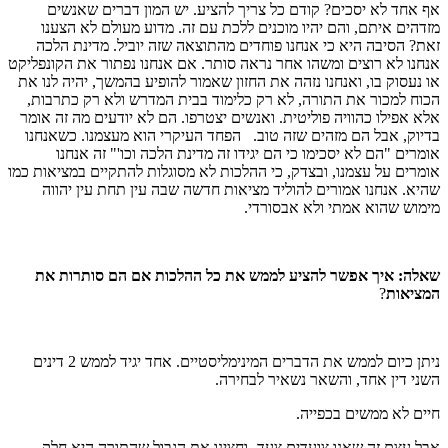
אף אחד לא יסכים? קודם כל צריך להציע. יש המון דברים שאנשים
מזדהים איתם, והם יהיו מוכנים ללכת עם זה. מדוע מעולם לא הצענו
זאת? הסיבה היא כי אנחנו פוחדים מהתוצאה שזה יוביל. מדינת הלכה
אנחנו לא רוצים ומשהו אחר נראה סותר. אם אנחנו נפתור את הקונפליקט
או נעסוק בו, ואנחנו נזהה את החזון שאמור להופיע בהמשך, יהיה לנו את
הכוח למכור את התורה, לא רק כלימוד בבית המדרש ולא רק כתרבות,
אלא אפילו כהוויה פוליטית. ואנשים יצטרפו. הם לא יודעים מה זה אומר
בדיוק, אבל הם מזהים שזה טוב. הפחד העיקרי הוא מעצמנו. כשאנחנו
אומרים "הם לא יסכימו כי הם יגידו זה מדינת הלכה וכו'" זה אנחנו
אומרים על עצמנו, ובצדק, כי ההלכות לא מסוגלות להתקיים במציאות כמו
שהיא. אנחנו אמורים להוליד מציאות חדשה שבה עין תחת עין יהווה
מימוש שהוא אמתי ולא אבסורדי.
שאלה: איך אפשר להציע לממש את כל ההלכות אם הם סותרות את
המציאות
?
ניתן כיום לממש את הדברים המינימליסטיים. אחד יגיד לממש 2 דינים
השני דין אחד, והשאר נשאיר לבחירה.
חיים לא ממשים בכפייה.
אבל עצם זה שאנו צועדים צעד- וחצינו את הגבול שהתורה היא חלק