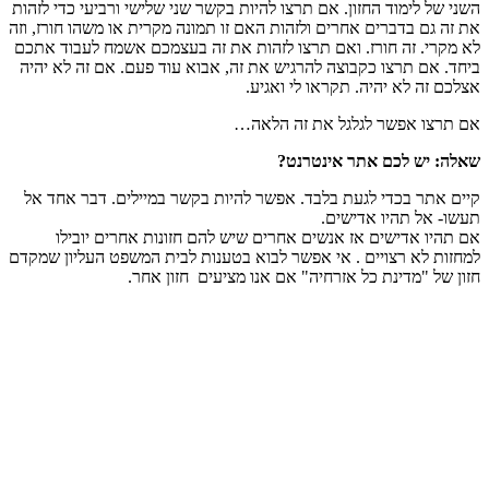
השני של לימוד החזון. אם תרצו להיות בקשר שני שלישי ורביעי כדי לזהות
את זה גם בדברים אחרים ולזהות האם זו תמונה מקרית או משהו חורז, וזה
לא מקרי. זה חורז. ואם תרצו לזהות את זה בעצמכם אשמח לעבוד אתכם
ביחד. אם תרצו כקבוצה להרגיש את זה, אבוא עוד פעם. אם זה לא יהיה
אצלכם זה לא יהיה. תקראו לי ואגיע.
אם תרצו אפשר לגלגל את זה הלאה…
שאלה: יש לכם אתר אינטרנט?
קיים אתר בכדי לגעת בלבד. אפשר להיות בקשר במיילים. דבר אחד אל
תעשו- אל תהיו אדישים.
אם תהיו אדישים אז אנשים אחרים שיש להם חזונות אחרים יובילו
למחזות לא רצויים . אי אפשר לבוא בטענות לבית המשפט העליון שמקדם
חזון של "מדינת כל אזרחיה" אם אנו מציעים חזון אחר.