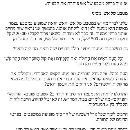
אז איך בדיוק מטבע של אש פותרת את הבעיה?.
מטבע של אש- מסיני
עלינו לברר מה יש במטבע של אש. האש הזאת שמופיע במטבע עצמה
מאיפה היא מגיעה ולאן היא לוקחת אותנו. בהמשך אנו נראה שזה מחייב
אותנו בדיני ממונות. זה כבר לא מצחיק. כשאני צריך לקבל 20,000 שקל
ומקבל במקום זה 500 שקל, גם אם כתוב של אש, אני כבר לא צוחק.
גם המשפטים מגיעים מסיני. כולם יודעים שזה בסיני. מה היה בסיני?
" וְכָל הָעָם רֹאִים אֶת הַקּוֹלֹת וְאֶת הַלַּפִּידִם וְאֵת קוֹל הַשֹּׁפָר וְאֶת הָהָר עָשֵׁן
וַיַּרְא הָעָם וַיָּנֻעוּ וַיַּעַמְדוּ מֵרָחֹק:"
העם נבהל. איזה גודל ועוצמה. ואז מגיע הקטע האפרורי- מקבלים את
התורה. כשאנו קוראים את עבד עברי אנו נרתעים ונבהלים? מה נשאר
מהקולות והלפידים? אנו רואים את העשן והאש?
התרגלנו לראות את מעמד הר סיני והתורה כ2 קטעים שונים- הוויזואלי
והפרקטי- מה שלומדים בבית המדרש. זה לא יכול להיות. חייבת להיות
הקבלה בין 2 המערכות.
חייבים לומר שכל גודל השכינה של הר סיני מופיעה במשפטים. בפרטי
הדינים של התורה.
דוגמה אחת רואים פה- "מטבע של אש." איזה אש? האש של סיני.