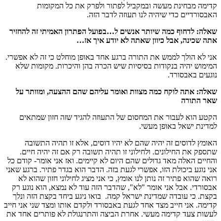
קדימה מבחינת מעשה ובמקביל לפתור ולפרק את כל המקומות
האבסורדיים כדי שיהיה לנו תעוזה לדבר הזה.
שאלה: לדחוף כמה שיותר אנשים ל…בפועל הפתרון האמיתי זה להחזיר
אתה שכינה, אבל כיוון שאתה לא יודע איך אז…
אני לא הולך לממש את התורה ברגע אחד באופן מוחלט כי זה לא אפשרי.
המימוש יהיה בנקודות בסיסיות שיש הכרה בהן והיכרות. מקומות שלא
נוגעים באבסורד.
שאלה: אתה לוקח כמה מצוות ואומר עליהם שהם ההצעה, ומוותר על
שאר התורה
הקטע הוא לעבור את המחסום של התעוזה להגיד שזה חזון שמתאים
למדינת ישאל באופן מעשי.
האומץ לדוסים זה יהיה שהם לא יהיו דוסים, אלא זו תהיה התשובה
שתספק את החילונים. ולחילוני זו תהיה תשובה רק אם זה יהיה חיים.
והחיים האלה מאד גדולים שהם היום לא קיימים. ואז אני אומר- קודם כל
אני נוגע ביכולת הזו, אפשרי לגעת בזה. הדבר הוא בגדר פתיר. ברגע שאני
רואה שהוא פתיר זה נותן לנו אומץ, כי אני מציג לחילוני חזון שהוא לא
אבסורדי. אבל אני אומר "לא", שהדבר הזה עוד לא נמצא, הוא נוגע רק
בקצת. כי עובדה שמדינת ישראל קמה. בואו ניגע ביחד בקצת הזה ונלך
קדימה. אני חייב מצד אחד לגעת באבסורד ולקדם אותו ומצד שני אני חייב
לעשות צעד קדימה מעשי. אחרת הביצה והתרנגולת לא פותרים אחד את