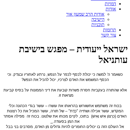
דמויות
אודות
אודות הרב שמעון אור
הישיבה
תוכניות
תרומות
צור קשר
ישראל ייעודית – מפגש בישיבת
עותניאל
כשאמר ה' למשה כי יכולת לכסף לכפר על הנפש, נרתע לאחוריו ובצדק. וכי
הכסף המשמש את האדם לצרכיו, יכול להכיל את הנפש?
אלא שהתורה בעקביות חסרת פשרות קובעת את דיני הממונות על בסיס קביעת
מציאות זו.
בכוח זה משתמש אחשוורוש בהראותו את עושרו – עושר בגדי הכהונה וכלי
המקדש, עושר אכילה ושתייה "כַדָת" – של תורה, עושר המכיל את כל רצונות
האדם (כִּרְצוֹן אִישׁ וָאִישׁ) בתוכו, לקיים מכוחו את שלטונו. בכוח זה מפילה אסתר
את המן בסעודה.
אל העולם הזה בו יכולים החומרים להיות גדולים מן האדם, מסרבים בני בבל