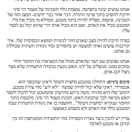
אנחנו עושים שינוי בתפישה. עוצמת גילוי השכינה של מעמד הר סיני
חייבת להופיע בתוך פרטי התורה. דבר אחד כבר יודעים- המצג הזה של
השכינה, אינסוף, מצליח להיות בתוך מטבע. וממילא מי מכיל את מי?
המטבע מכיל את האדם. ואם הוא מכיל אותו הרי שהוא יכול גם לכפר
עליו.
כפרה חייבת להיות מצב שאדם חוזר לנקודת המוצא הבסיסית שלו. איך
קורבנות עושים זאת? למעשה יש בחומרים ובחי נקודת תשתית שכוללת
גם אותנו.
אנחנו נפגשים עם הצד שהאדם מנהל את המציאות בה החומר והחי
נמוכים ממנו. מנוצלים על ידנו. האש נוגעת בנקודה התשתית שלא מצד
ניצול הבן-אדם.
סיכום ביניים:
התחלנו במטבע מחצית השקל וראינו שהכופר הוא
אבסורדי, ראינו שלא יכול להיות שמשה "לא ידע" מהי צורת מטבע.
הקושי שלו הוא מהותי. משה נרתע מהרעיון שהמטבע יכול להכיל ולכפר.
האש מביאה לכך שתכונת האש, תכונת מעמד הר סיני, מוכנסת בתוך
החומר שנקרא "מחצית השקל" , וחושפת בו את נקודת התשתית שבה
המטבע כולל את האדם ולא משמש כאמצעי.
עדיין יש להבין כיצד נוצרת הכפרה? מהי התשתית המשותפת הזו בין
קורבן או מטבע לאדם?