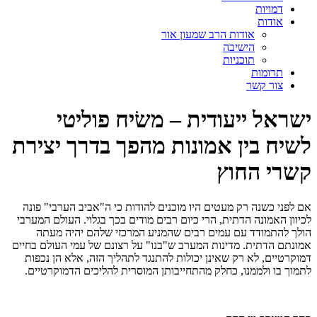
דמויות
אודות
אודות הרב שמעון אור
הישיבה
תוכניות
תרומות
צור קשר
ישראל ייעודית – משׂיח פוליטי
לשיח בין אמונות מהפך בדרך יצירת
קשרי החוץ
אם לפני כשנה רק מעטים היו מוכנים להודות כי ה"אביב הערבי" פונה
לכיוון האמונה הדתית, הרי כיום רבים מודים בכך בגלוי. העולם המערבי
הולך להתמודד עם עמים רבים שהמניע המרכזי שלהם יהיה מעתה
אמונתם הדתית. מדינות המערב ש"בנו" על רצונם של עמי העולם בחיים
דמוקרטיים, לא רק שאינן יכולות להתנגד לתהליך הזה, אלא הן נכפות
לתמוך בו ולממנו, כחלק מהתחייבותן המוסרית להליכים הדמוקרטיים.