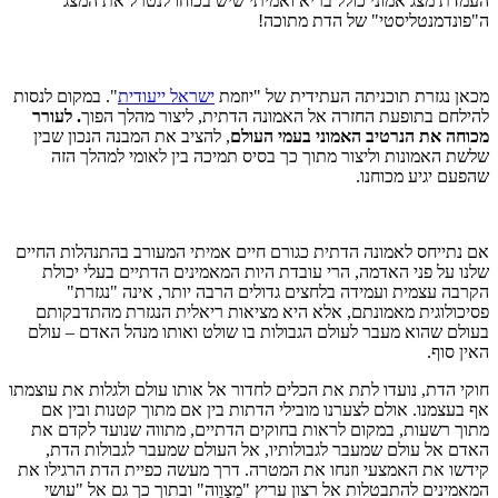
העמדת מצג אמוני כולל בריא ואמיתי שיש בכוחו לנטרל את המצג
ה"פונדמנטליסטי" של הדת מתוכה!
מכאן נגזרת תוכניתה העתידית של "יוזמת
ישראל ייעודית
". במקום לנסות
להילחם בתופעת החזרה אל האמונה הדתית, ליצור מהלך הפוך
. לעורר
מכוחה את הנרטיב האמוני בעמי העולם
, להציב את המבנה הנכון שבין
שלשת האמונות וליצור מתוך כך בסיס תמיכה בין לאומי למהלך הזה
שהפעם יגיע מכוחנו.
אם נתייחס לאמונה הדתית כגורם חיים אמיתי המעורב בהתנהלות החיים
שלנו על פני האדמה, הרי עובדת היות המאמינים הדתיים בעלי יכולת
הקרבה עצמית ועמידה בלחצים גדולים הרבה יותר, אינה "נגזרת"
פסיכולוגית מאמונתם, אלא היא מציאות ריאלית הנגזרת מהתדבקותם
בעולם שהוא מעבר לעולם הגבולות בו שולט ואותו מנהל האדם – עולם
האין סוף.
חוקי הדת, נועדו לתת את הכלים לחדור אל אותו עולם ולגלות את עוצמתו
אף בעצמנו. אולם לצערנו מובילי הדתות בין אם מתוך קטנות ובין אם
מתוך רשעות, במקום לראות בחוקים הדתיים, מתווה שנועד לקדם את
האדם אל עולם שמעבר לגבולותיו, אל העולם שמעבר לגבולות הדת,
קידשו את האמצעי וזנחו את המטרה. דרך מעשה כפיית הדת הרגילו את
המאמינים להתבטלות אל רצון עריץ "מֵצָוֵוה" ובתוך כך גם אל "עושי