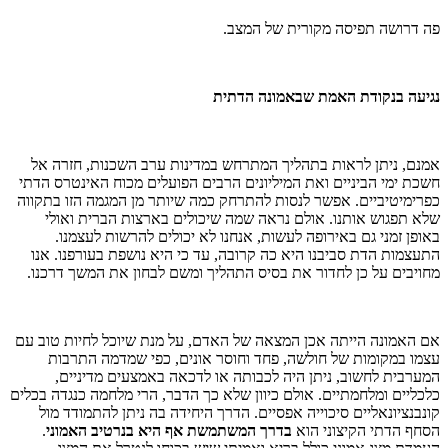
פה דרושה תפיסה מקורית של המצב.
נגיעה בנקודת האמת שבאמונה הדתית
אמנם, ניתן לראות בתהליך המתרחש במדינות ערב השכנות, חזרה אל
חשכת ימי הביניים ואת המיליונים הרבים הפועלים מכוח האינטרס הדתי
כפרימיטיביים. אפשר לנסות להתרחק כמה שיותר מן המגמה הזו בתקווה
שלא תפגוש אותנו. אולם נראה שמה שיכולים בארצות הברית ואולי
באופן זמני גם באירופה לעשות, אנחנו לא יכולים להרשות לעצמנו.
התעצמות הדת סביבנו היא כה קרובה, עד כי היא נושפת בעורפנו. אנו
מחויבים על כן לחדור את בסיס התהליך ומשם לבחון את המשך דרכנו.
אם האמונה הייתה אכן המצאה של האדם, על מנת שיוכל לחיות טוב עם
עצמו במקומות של חולשה, פחד וחוסר אונים, כפי שמדמה התרבות
המערבית לחשוב, ניתן היה לכבותה או לדכאה באמצעים מדיניים,
כלכליים ומלחמתיים. אולם כיוון שלא כך הדבר, הרי מלחמה כנגדה בכלים
קונבנציונאליים סיכוייה אפסיים. הדרך היחידה בה ניתן להתמודד מול
הסחף הדתי הקיצוני הוא
בדרך המשתמשת אף היא בנרטיב האמוני
.