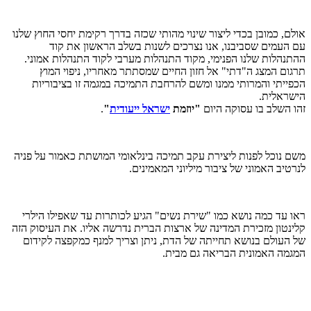
אולם, כמובן בכדי ליצור שינוי מהותי שכזה בדרך רקימת יחסי החוץ שלנו
עם העמים שסביבנו, אנו נצרכים לשנות בשלב הראשון את קוד
ההתנהלות שלנו הפנימי, מקוד התנהלות מערבי לקוד התנהלות אמוני.
תרגום המצג ה"דתי" אל חזון החיים שמסתתר מאחריו, ניפוי המוץ
הכפייתי והמרותי ממנו ומשם להרחבת התמיכה במגמה זו בציבוריות
הישראלית.
זהו השלב בו עסוקה היום
"יוזמת
ישראל ייעודית
"
.
משם נוכל לפנות ליצירת עקב תמיכה בינלאומי המושתת כאמור על פניה
לנרטיב האמוני של ציבור מיליוני המאמינים.
ראו עד כמה נושא כמו "שירת נשים" הגיע לכותרות עד שאפילו הילרי
קלינטון מזכירת המדינה של ארצות הברית נדרשה אליו. את העיסוק הזה
של העולם בנושא תחייתה של הדת, ניתן וצריך למנף כמקפצה לקידום
המגמה האמונית הבריאה גם מבית.