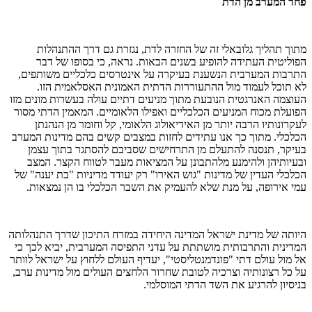
פחד המערב מן הדת
מתוך תהליך גלובאלי זה של החזרה לדת, נגזרת גם דרך ההתנהלות
הפוליטית העתידה להופיע בשנים הבאות. נראה, כי בסופו של דבר
התרבות המערבית הנשענת בעיקרה על אינטרסים כלכליים משותפים,
לא תוכל לעמוד מול ההתעוררות הדתית האמונית האסלאמית הזו.
העוצמה האנרגטית הנובעת מתוך מניעים דתיים עולה בעשרות מונים מזו
הפועלת מכוח המניעים הכלכליים ואפילו הלאומיים. המאמין הדתי מסור
לעקרונותיו הרבה יותר מן האידיאולוג הלאומי, קל וחומר מן הנהנתן
הכלכלי. מתוך כך אנו עתידים לחזות במצבים קשים בהם מדינות המערב
בעיקר, תנסנה להתעלם מן התרחישים שסביבם להסתגר בתוך עצמן
ובעיותיהן ולהימנע מלהתבונן על המציאות מעבר לטווח הקצר. המצב
הכלכלי העדין של מדינות "גוש האירו" רק יעודד מדיניות "בת יענה" של
עמי אירופה, על מנת שלא להעמיק את השבר הכלכלי בו הן נמצאות.
היותה של מדינת ישראל המדינה היחידה במזרח התיכון שדרך התנהלותה
המדינית והתרבותית מושתתת על עדני התפיסה המערבית, יביא לכך כי
אל מול עולם דתי "פונדמנטליסטי", יעדיף העולם ללחוץ על ישראל לוותר
על כל רצונותיה וצרכיה לטובת שחרור הלחצים העולים מול מדינות ערב,
בניסיון להרגיע את השד הדתי המוסלמי.