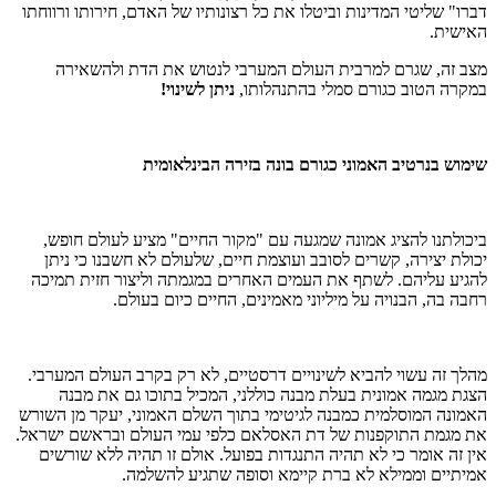
דברו" שליטי המדינות וביטלו את כל רצונותיו של האדם, חירותו ורווחתו
האישית.
מצב זה, שגרם למרבית העולם המערבי לנטוש את הדת ולהשאירה
במקרה הטוב כגורם סמלי בהתנהלותו,
ניתן לשינוי!
שימוש בנרטיב האמוני כגורם בונה בזירה הבינלאומית
ביכולתנו להציג אמונה שמגעה עם "מקור החיים" מציע לעולם חופש,
יכולת יצירה, קשרים לסובב ועוצמת חיים, שלעולם לא חשבנו כי ניתן
להגיע עליהם. לשתף את העמים האחרים במגמתה וליצור חזית תמיכה
רחבה בה, הבנויה על מיליוני מאמינים, החיים כיום בעולם.
מהלך זה עשוי להביא לשינויים דרסטיים, לא רק בקרב העולם המערבי.
הצגת מגמה אמונית בעלת מבנה כוללני, המכיל בתוכו גם את מבנה
האמונה המוסלמית כמבנה לגיטימי בתוך השלם האמוני, יעקר מן השורש
את מגמת התוקפנות של דת האסלאם כלפי עמי העולם ובראשם ישראל.
אין זה אומר כי לא תהיה התנגדות בפועל. אולם זו תהיה ללא שורשים
אמיתיים וממילא לא ברת קיימא וסופה שתגיע להשלמה.