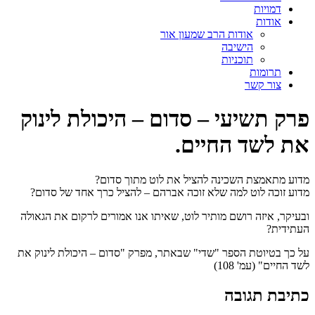
דמויות
אודות
אודות הרב שמעון אור
הישיבה
תוכניות
תרומות
צור קשר
פרק תשיעי – סדום – היכולת לינוק
את לשד החיים.
מדוע מתאמצת השכינה להציל את לוט מתוך סדום?
מדוע זוכה לוט למה שלא זוכה אברהם – להציל כרך אחד של סדום?
ובעיקר, איזה רושם מותיר לוט, שאיתו אנו אמורים לרקום את הגאולה
העתידית?
על כך בטיוטת הספר "שדי" שבאתר, מפרק "סדום – היכולת לינוק את
לשד החיים" (עמ' 108)
כתיבת תגובה