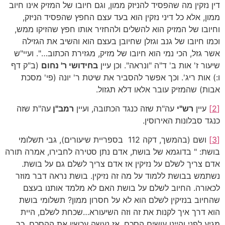
דין נזקין מה שהפסיד להניזק ממון, וגם חיובו של המזיק אינו חיוב
ממון, אלא כל דיני נזקין הוא בעד עצם החפץ שהפסיד הניזק,
וחיובו של המזיק הוא להשלים ולהחזיר אותו חפץ שהזיקו ממש,
וכמו חיובו של גנב וגזלן שחיובן בעצם הוא והשיב את הגזילה
אשר גזל, הכי נמי הוא חיובו של מזיק, מגזירת הכתוב…". ועיי"ש
שיעור ז' אות ב' ד"ה "ונראה". וכן עיין
בחידושי ר' נחום
(ב"ק דף
ו:) אות ריג'. וכך אפשר להסביר את שיטת ר' יונה (פי' מסכת
אבות) שהמזיק עובר אלאו דלא תגזול.
[2]
עיין
רש"י
עה"ת שזה כנגד הכתובה, ועיין
רמב"ן
עה"ת שזה
כנגד סבלונות האירוסין.
[3]
ושם (בהמשך, דקה 112 בספריית שיעורים), גבי תשלומי
בושת: " בדוגמא של בושת, אדם נתן סטירה לחבירו, אמרה תורה
אדם צריך לשלם על נזיקין אז אדם צריך לשלם גם על בושת.
נשתמש בבושת ללמוד על מה זה נזיקין. בושת נראה דבר מוזר
לכאורה. החיוב לשלם על בושת האם לא מלמד אותנו בעצם
שהחיוב בנזיקין לשלם הוא לא על חסרון ממון? תשלומי בושת
הוא דרך איך לקנות את זה וזה השיעורא…שכחת לשלם, היית
מגיע לפני והיינו עושים הסכם, אז נעשה עכשיו את ההסכם. כך