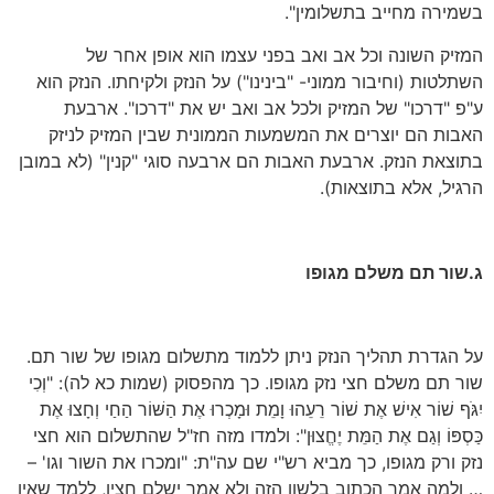
בשמירה מחייב בתשלומין".
המזיק השונה וכל אב ואב בפני עצמו הוא אופן אחר של
השתלטות (וחיבור ממוני- "בינינו") על הנזק ולקיחתו. הנזק הוא
ע"פ "דרכו" של המזיק ולכל אב ואב יש את "דרכו". ארבעת
האבות הם יוצרים את המשמעות הממונית שבין המזיק לניזק
בתוצאת הנזק. ארבעת האבות הם ארבעה סוגי "קנין" (לא במובן
הרגיל, אלא בתוצאות).
ג.שור תם משלם מגופו
על הגדרת תהליך הנזק ניתן ללמוד מתשלום מגופו של שור תם.
שור תם משלם חצי נזק מגופו. כך מהפסוק (שמות כא לה): "וְכִי
יִגֹּף שׁוֹר אִישׁ אֶת שׁוֹר רֵעֵהוּ וָמֵת וּמָכְרוּ אֶת הַשּׁוֹר הַחַי וְחָצוּ אֶת
כַּסְפּוֹ וְגַם אֶת הַמֵּת יֶחֱצוּן": ולמדו מזה חז"ל שהתשלום הוא חצי
נזק ורק מגופו, כך מביא רש"י שם עה"ת: "ומכרו את השור וגו' –
… ולמה אמר הכתוב בלשון הזה ולא אמר ישלם חציו, ללמד שאין