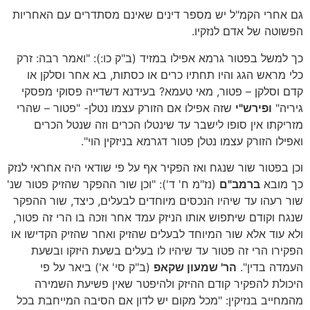
גם אחרי הקמ"ל יש מספר דינים שאינם מסתדרים עם האחריות
הפשוטה של אדם לנזקיו.
כך למשל בפטור גרמא אפילו במזיד (ב"ק כו:): "ואמר רבה: זרק
כלי מראש הגג והיו תחתיו כרים או כסתות, בא אחר וסלקן או
קדם וסלקן – פטור, מאי טעמא? בעידנא דשדייה פסוקי מפסקי
גיריה"
ופירש"י
שזה אפילו אם הזורק עצמו נטלן- "פטור – שהרי
מזריקתו אין סופו לישבר עד שינטלו הכרים וזה שנטל הכרים
ואפילו הזורק עצמו נטלן פטור דגרמא בניזקין הוי".
וכן בפטור שור שנגח ואז הפקיר אף על פי שודאי היה אחראי לנזק
כך מובא
ברמב"ם
(נז"מ ח' ד'): "וכן שור ההפקר שהזיק פטור שנ'
שור רעהו עד שיהיו הנכסים מיוחדים לבעלים, כיצד, שור ההפקר
שנגח וקודם שיתפוש אותו הניזק עמד אחר וזכה בו הרי זה פטור,
ולא עוד אלא שור המיוחד לבעלים שהזיק ואחר שהזיק הקדישו או
הפקירו הרי זה פטור עד שיהיו לו בעלים בשעת היזקו ובשעת
העמדה בדין".
הר' שמעון שקאפ
(ב"ק סי' א') ביאר על פי
היכולת להפקיר קודם ההיזק ולהיפטר שאין פשיעת השמירה
מהמחייב בנזיקין: "מכל מקום יש לדון אם הסיבה המייחבת בכל