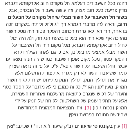
דהנה בכל השעבודים דעלמא חל מקודם חיוב אקרקפתא דגברא
מדין פריעת בעל חוב מצוה, וזה עושה שעבוד על הנכסים, אבל
בשור חל השעבוד על השור מבלי שיחול מקודם על הבעלים
חיוב
, וראיה לזה מדברי הגמרא דך י"ג וליזל וליתיה בשקדם וזכה
בו אחר, הרי דאי לאו גזירת הכתוב דהפקר פטור היה נוטל השור
מהזוכה אף שלא היה הוא בעלים בשעת הנגיחה, ולא היה יכול
לחול חיוב אקרקפתא דגברא, מכל מקום היה חל השעבוד על
השור מבלי אמצעי מהבעלים, ואם כן גם לאחר הגילוי דקרא
דהפקר פטור, מכל מקום אופן השעבוד כמו שהיה הנהו נשאר עד
עכשיו וחל השעבוד על השור גופא". ע"כ. על פי זה נראה שצריך
לומר ששיעבוד השור לא רק מגדיר את צורת התשלום אלא
מגדיר את תהליך הנזק. תהליך הנזק מתייחס ישירות לגוף השור
המזיק, מעין "קנין הגוף". כל זה כמובן כי לא מדובר על הפסד כסף
והעדר של רכוש שנגרם כתוצאה מרשלנות ואחריות השמירה,
אלא על תהליך עומק של השתלטות ולקיחה של הנזק על ידי
המזיק (בכוח גופו)
[9]
. וזהו המציאות הממונית המחודשת
שחידשה התורה בפרשת נזיקין.
[1]
עיין
בקונטרסי שיעורים
(ב"ק שיעור ו' אות ד' ) שכתב: "ואין