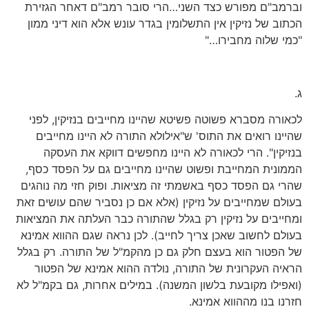
וברמב"ם מפורש כצד השני…הרי סובר רמב"ם דאחר הגזירת
הכתוב של נזיקין אין התשלומין בגדר עונש אלא הוא דיני ממון
"כמי שלוה מחבירו…"
ג.
לכאורה מסברא פשוטה פשיטא שהיינו מחייבים בנזיקין, לפני
שהיינו רואים את התוס' ש"אילולא התורה לא היינו מחייבים
בנזיקין". הרי לכאורה לא היינו מחפשים דווקא את העסקה
הממונית המחייבת ופשוט שהיינו מחייבים גם על הפסד כסף,
שהרי גם הפסד כסף באשמתי זה מציאות. ופוק חזי מה נוהגים
בעולם שמחייבים על נזיקין (אלא אם כן נסביר שהם עושים זאת
ומחייבים על נזיקין רק בגלל שהתורה כבר העלתה את המציאות
בעולם לחשוב שאכן צריך לחייב). לכן נראה שגם ההווא אמינא
של הפטור הוא בעצם חלק גם כן מהקמ"ל של התורה. רק בגלל
הראיה העקרונית של התורה, נולדה ההוא אמינא של הפטור
(ואפילו מקובעת בלשון המשנה). במילים אחרות, גם בקמ"ל לא
חזרנו בנו מההווא אמינא.