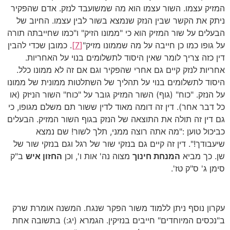
המזיק עצמו. השור עצמו הוא מה שמשועבד לנזק. אדם שהפקיר
ניתק את הקשר שבין הנזק שנמצא בשור לבין עצמו. החיוב של
הבעלים על שור המזיק הוא כי "ממונו הזיק" ו"כמו שחייבתה תורה
על גופו כמו כן חייבה על מה שממונו מזיק"
[7]
. כמובן שכדי להבין
דין כזה צריך לומר שאין היסוד לתשלומים בנוי על האחריות.
אחריות לנזק קיים גם אחרי שהפקיר וגם אם זה לא ממונו כלל.
היסוד לתשלומים בנוי על תהליך של השתלטות ממונית של ממונו
על הנזק. "כוח" (גוף) השור המזיק גובר על "כוח" השור הניזק (או
כל דבר אחר). דין זה דומה מאוד לדין ששור תם משלם מגופו, כי
גם דין זה תולה את התוצאה של הנזק בגוף השור המזיק. הבעלים
כביכול טוען :"מה אתה רוצה ממני, תלך לשור! שם נמצא
שיעבודך!". דין זה קיים גם בנזקי שור של רגל וגם בנזקי שור של
שן. כך מביא
המנחת חינוך
מצוה נה' אות ו', וכן
החזון איש
ב"ק
סימן ג' ס"ק טז'.
עקרון נוסף ניתן ללמוד משור הפקר שנגח. המשנה אומרת שרק
ב"נכסים המיוחדים" חייבים בנזיקין. הגמרא (יג:) בתשובה אחת