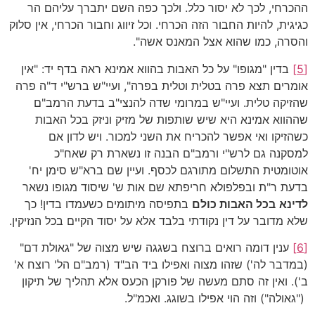
ההכרחי, לכך לא יסור כלל. ולכך כפה השם יתברך עליהם הר
כגיגית, להיות החבור הזה הכרחי. וכל זיווג וחבור הכרחי, אין סלוק
והסרה, כמו שהוא אצל המאנס אשה".
[5]
בדין "מגופו" על כל האבות בהווא אמינא ראה בדף יד: "אין
אומרים תצא פרה בטלית וטלית בפרה", ועיי"ש ברש"י ד"ה פרה
שהזיקה טלית. ועיי"ש במרומי שדה להנצי"ב בדעת הרמב"ם
שההווא אמינא היא שיש שותפות של מזיק וניזק בכל האבות
כשהזיקו ואי אפשר להכריח את השני למכור. ויש לדון אם
למסקנה גם לרש"י ורמב"ם הבנה זו נשארת רק שאח"כ
אוטומטית התשלום מתורגם לכסף. ועיין שם ברא"ש סימן יח'
בדעת ר"ת ובפלפולא חריפתא שם אות ש' שיסוד מגופו נשאר
לדינא
בכל האבות כולם
בתפיסה מיתומים כשעמדו בדין! כך
שלא מדובר על דין נקודתי בלבד אלא על יסוד הקיים בכל הנזיקין.
[6]
ענין דומה רואים ברוצח בשגגה שיש מצוה של "גאולת דם"
(במדבר לה') שזהו מצוה ואפילו ביד הב"ד (רמב"ם הל' רוצח א'
ב'). ואין זה סתם מעשה של פורקן הכעס אלא תהליך של תיקון
("גאולה") וזה הוי אפילו בשוגג. ואכמ"ל.