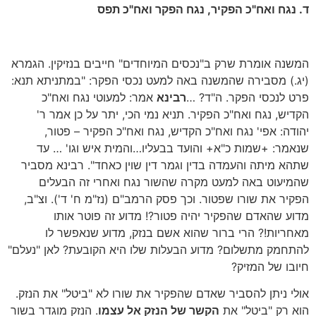
ד. נגח ואח"כ הפקיר, נגח הפקר ואח"כ תפס
המשנה אומרת שרק ב"נכסים המיוחדים" חייבים בנזיקין. הגמרא
(יג.) מסבירה שהמשנה באה למעט נכסי הפקר: "במתניתא תנא:
פרט לנכסי הפקר. ה"ד? …
רבינא
אמר: למעוטי נגח ואח"כ
הקדיש, נגח ואח"כ הפקיר. תניא נמי הכי, יתר על כן אמר ר'
יהודה: אפי' נגח ואח"כ הקדיש, נגח ואח"כ הפקיר – פטור,
שנאמר: +שמות כ"א+ והועד בבעליו…והמית איש וגו' … עד
שתהא מיתה והעמדה בדין וגמר דין שוין כאחד". רבינא מסביר
שהמיעוט באה למעט מקרה שהשור נגח ואחרי זה הבעלים
הפקיר את שורו שפטור. וכך פסק הרמב"ם (נז"מ ח' ד'). וצ"ב,
מדוע שהאדם שהפקיר יהיה פטור?! מדוע זה פוטר אותו
מאחריות!? הרי ברור שהוא אשם בנזק, מדוע שנאפשר לו
להתחמק מתשלום? מדוע הבעלות שלו היא הקובעת? לאן "נעלם"
חיובו של המזיק?
אולי ניתן להסביר שאדם שהפקיר את שורו לא "ביטל" את הנזק.
הוא רק "ביטל" את
הקשר של הנזק אל עצמו
. הנזק מוגדר בשור