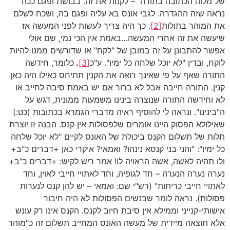
של מלוה הכתובה בתורה – לקנות את זה. בבושת ופגם ככה
נראה שזה ההגדרה. לגבי אונס בא עליה ופגם בה, ושכח לשלם
את המוהר בתולות
[2]
. כך היה צריך לעשות לפני המעשה אז
שיעשה את זה אחרי המעשה…באמת אין הכי נמי, שם אולי
אפשר להתבונן על זה במובן של "לקח" או שדורשים ממנו להיות
לוקח, ובדין "לא יוכל שלחה כל ימיו". ע"כ
[3]
.
כלומר, חידשה
התורה שאף על פי שאינך רואה את הקנין תתיחס כאילו היה כאן
קנין. התורה חייבה אבל לא ברור אם יש באמת סיבה לחייב או
לא וחידשה התורה שנוצרה בינינו משמעות ממונית, דגש על
ה"בינינו". ונראה לי להוסיף ראיה מדברי הגמרא בכתובות (כט:)
שאילולא הפסוק היינו אומרים שלפסולות אין קנס. הבנה זו יוצרת
תלות של תשלום הקנס ביכולת של האונס לקיים "לא יוכל שלחה
כל ימיו": "והני בני קנסא נינהו? ואמאי? איקרי כאן +דברים כ"ב+
ולו תהיה לאשה, אשה הראויה לו! אמר ריש לקיש: +דברים כ"ב+
נערה נערה הנערה – חד לגופיה, וחד לאתויי חייבי לאוין, וחד
לאתויי חייבי כריתות" (רש"י שם: ואמאי – יש להן קנס לנערות
פסולות). נראה לומר שבנשים הפסולות לא היה חיבור
אישותי-קנייני וממילא אין סיבת חיוב לקנס. הקנס אינו רק עונש
אלא תוצאה מיידית של מעשה האונס המחייב תשלום זה כ"מוהר