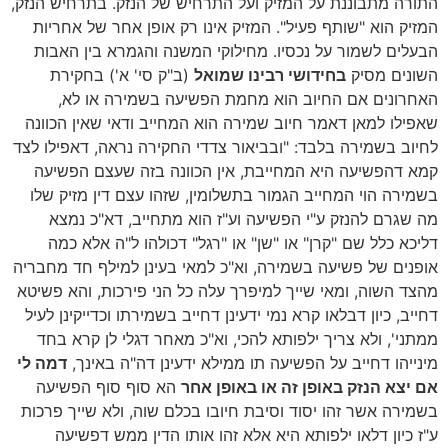
התורה מתבוננת על המזיק ועל התרחיש של הנזק. בתרחיש הנזק,
המזיק הוא "שותף פעיל". המזיק אינו רק אופן אחר של אחריות
הבעלים לשמור על נכסיו. מחילוקי המשנה והגמרא בין האבות
השונים מסיק
בחידושי רבינו שמואל
(ב"ק סי' א') בחקירת
האחרונים אם החיוב הוא מחמת הפשיעה בשמירה או לא,
שאפילו למאן דאמר חיוב שמירה הוא המחייב ודאי שאין הכוונה
לחיוב בשמירה בלבד: "ובביאור צדדי החקירה נראה, דאפילו לצד
קמא דהפשיעה היא המחייבת, אין הכוונה בזה שעצם הפשיעה
בשמירה הוי המחייב הגמור בתשלומין, שזהו עצם דין מזיק שלו
מה שגרם להנזק ע"י הפשיעה וע"ז הוא מתחייב, דא"כ נמצא
דליכא כלל שם "קרן" או "שן" או "רגל" דכולהו ל"ה אלא כמה
אופנים של פשיעה בשמירה, וא"כ למאי בעינן למילף חד מחבריה
מהצד השוה, ומאי שייך למיפרך עלה כל הני פירכות, והא פשיטא
דחייב, כיון דבלאו קרא נמי ידעינן דחייב בשמירתו וכדייקינן לעיל
ממתני', ולא צריך ילפותא להכי, וא"כ מאחר דגלי לן קרא בחד
מינייהו דחייב על הפשיעה תו ממילא ידעינן דה"ה באינך,
דמה לי
אם יצא הנזק באופן זה או באופן אחר
הא סוף סוף הפשיעה
בשמירה אשר זהו יסוד וסיבת חיובו בכלם שוה, ולא שייך פרכות
ע"ז כיון דלאו ילפותא היא אלא זהו אותו הדין ממש דפשיעה