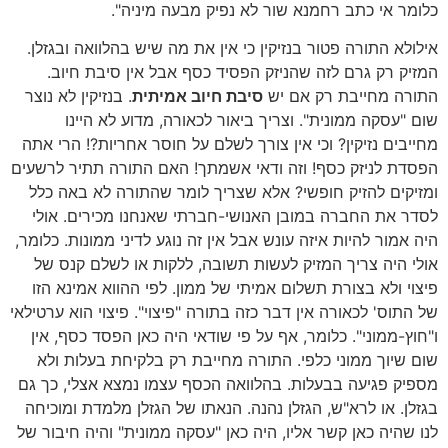
כלומר אי כתב רחמנא שור לא נפיק מבעה מיניה".
אילולא התורה פטור בנזיקין כי אין את מה שיש בהלוואה ובגזלן.
המזיק רק גרם לזה שהניזק הפסיד כסף אבל אין סיבת חיוב.
התורה מחייבת רק אם יש
סיבת חיוב אמיתית
. בנזיקין לא נוצר
שום "עסקה ממונית". וצריך ביאור לכאורה, מדוע לא היינו
מחייבים נזיקין? וכי אין צורך לשלם על חוסר אחריות?! הרי אתה
הפסדת לניזק כסף! וזה ודאי אשמתך! האם התורה תתיר לרשעים
ומזיקים להזיק חופשי? אלא שצריך לומר שהתורה לא באה כלל
לסדר את החברה במובן האנושי-חברתי שאנחנו מכירים. אולי
היה אמור להיות איזה עונש אבל אין זה נוגע לדיני ממונות. כלומר,
אולי היה צריך המזיק לעשות תשובה, ללקות או לשלם קנס של
פיצוי ולא בצורת תשלום אמיתי של ממון. לפי ההווא אמינא הזו
של התוס' לכאורה אין דבר כזה בתורה "פיצוי". פיצוי הוא ערטילאי
ו"חוץ-ממוני". כלומר, אף על פי שודאי היה כאן הפסד כסף, אין
שום שיוך ממוני כלפי. התורה מחייבת רק בלקיחת בעלות ולא
מספיק פגיעה בבעלות. בהלוואה הכסף עצמו נמצא אצלי, כך גם
בגזלן. או לרא"ש, הגזלן נהנה. הנאתו של הגזלן מלמדת ומוכיחה
לנו שהיה כאן קשר אליו, היה כאן "עסקה ממונית" והיה חיבור של