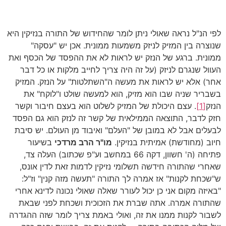
לפי הנ"ל נראה שאולי ניתן לומר שהחידוש של התורה בנזיקין היא
שנוצרה בין המזיק לניזק משמעות ממונית. אכן יש "עסקה"
ממונית. ברגע של הנזק יש לראות לא את ההפסד של הכסף ואת
העוול שנגרם לניזק (על זה היה צריך לחייב מלקות או כל דבר
אחר) אלא יש לראות את מעשה ה"השתלטות" על הנזק. המזיק
בשבריר שניה שבו הוא מזיק, הוא למעשה שולט ו"לוקח" את
הנזק
[1]
. עצם היכולת של המזיק לשלוט הוא בעצם חיבור וקשר
חזק לדבר, התוצאה הממילאית של קשר זה לנזק הוא גם הפסד
לבעלים אבל לא במובן של "העלם" ואיבוד מן העולם. יש סיבת
חיוב (מחודשת) אמיתית בנזיקין.
מו"ר הרב מרדכי
בשיעור
פתיחה (ה' חשוון, דקה 66 במחשב וע"פ שכתוב) העלה צד,
שאחרי שהתורה חידשה תשלומי נזיקין לדמות זאת לדין אונס,
ש"שכחת לקנות" אז אמרה לך התורה "תעשה מזה קנין" וז"ל:
"באיזה מקום אני כן יכול לעורר שאלה שאולי נכונה לדינא אחרי
שהתורה אמרה. אתה שברת את הזכוכית ושכחת לפני שבאת
לשבור לקנות ממנו את זה, ואולי באמת צריך לומר שזה ההגדרה