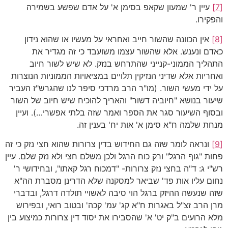
[7]
עיין ר' שמעון שקאפ בסימן א' על אדם שפשע בשמירה
והפקירו.
[8]
אין הכוונה שהשור חייב ואחראי על מעשיו או שהוא נידון
כאדם ונענש. אלא שהשור עצמו משועבד כי זה מגדיר את
התהליך הממוני-קנייני שהתרחש בנזק. לא שיש לשור חיוב
ואחריות אלא שדיני הנזיקין תלויים במציאויות הממוניות הנוצרות
על ידי מעשי השור. (מו"ר הרב מרדכי סיפר לנו שהגרש"ז העביר
שיעור בנושא "חיוביה דשור" והאריך להוכיח שיש חיוב של השור
ובסוף השיעור סגר את הספר ואמר שזה בלתי אפשרי…). ועיין
מנחת שלמה ח"א סימן א' אות יח' בענין זה.
[9]
ונראה לומר שזה גם החידוש בדין צרורות שהוא חצי נזק כי זה
פחות "גוף הרגל" ורק כוח הרגל ולכן משלם חצי ולא נזק שלם. עיין
רש"י ג: ד"ה בחצי נזק צרורות- "דמכוח רגל קאתו", ובחידושי ר'
נחום עליו אות פד' שביאר למסקנה שלא הדרינן מסברת הה"א
שזה שנעשה ההיזק ברגל הוי סיבה לאשויי תולדה דרגל, ובדברי
מרן הרב זצ"ל באגרות ח"א קג' עמ' קכה' ובטוב רואי, ובפירוש
מלא הרועים ב"ק יט' א' שהסבירו את יסוד דין צרורות כמיצוע בין