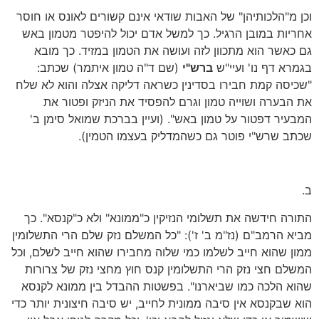
וכן מ"הלכותיהן" של האבות שודאי אינם קשורים לאונס או חוסר
אחריות במובן הרגיל. כך למשל אדם יכול להיפטר מטמון באש
גם כאשר הוא מתכוון לזה ועושה את הטמון במזיד. כך מובא
בגמרא דף נו' ועיי"ש
ברש"י
(שם ד"ה טמון איתמר) שכתב:
"שכיסה קמת חבירו בסדינין כשראה דליקה אצלה והוא לא שלח
את הבערה ושוייה טמון וגרם להפסיד את הניזק ופטור את
המבעיר דפטור על טמון באש". (ועיין בברכת שמואל סימן ב'
שכתב שרש"י פוטר גם כשהמדליק בעצמו הטמין).
ב.
התורה חידשה את תשלומי הנזיקין כ"ממונא" ולא כ"קנסא". כך
מביא הרמב"ם (נז"מ ב' ז'): "כל המשלם נזק שלם הרי התשלומין
ממון שהוא חייב לשלמו כמי שלוה מחבירו שהוא חייב לשלם, וכל
המשלם חצי נזק הרי התשלומין קנס חוץ מחצי נזק של צרורות
שהוא הלכה כמו שביארנו". בפשטות ההבדל בין ממונא לקנסא
הוא שבקנסא אין סיבה ממונית לחייב, יש סיבה חיצונית יותר כדי