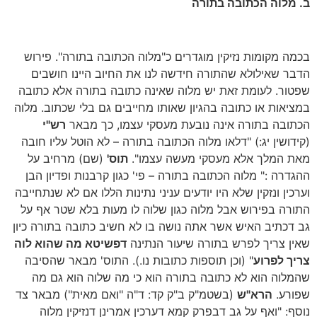
ב. מלוה הכתובה בתורה
בכמה מקומות נזיקין מוגדרים כ"מלוה הכתובה בתורה". פירוש
הדבר שאילולא שהתורה חידשה לנו את החיוב היינו חושבים
שפטור. לעומת זאת יש מלוה שאינה כתובה בתורה אלא כתובה
במציאות או כתובה בהגיון שאותו מחייבים גם בלי שכתוב. מלוה
הכתובה בתורה אינה נובעת מעסקי עצמו, כך מבאר
רש"י
(קידושין יג:) "דלאו מלוה הכתובה בתורה – לא הוטל עליו חובה
מאת המלך אלא מעסקי מעשה עצמו".
תוס'
(שם) מרחיב על
ההגדרה :" מלוה הכתובה בתורה – פי' כגון קרבנות ופדיון הבן
וערכין ונזקין שלא היו יודעים עניני נתינות הללו אם לא שנתחייבה
התורה בפירוש אבל מלוה כגון שלוה לו מעות בלא שטר אף על
גב דכתיב האיש אשר אתה נושה בו לא חשיב כתובה בתורה כיון
שאין צריך לפרש בתורה שיעור הנתינה
דפשיטא מה שהוא לוה
צריך לפרוע
" (וכן תוספות כתובות נו.). התוס' מבאר שהסיבה
שהמלוה הוא לא כתובה בתורה הוא כי מה שלוה הוא גם מה
שפורע.
הרא"ש
(בשטמ"ק ב"ק קד: ד"ה "ואם מאית") מבאר צד
נוסף: "ואף על גב דבפרק קמא דערכין אמרינן דנזיקין מלוה