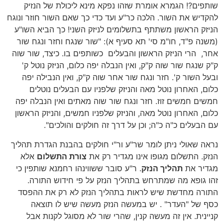
שותפים?! הגמרא אומרת שזהו נפקא מינא ליכולת של הנזיק
להקדיש את השור. הלכה כר"ע ועד כדי כך שאם השור חוזר ונוגח
הניזק הראשון משתתף בתשלומים לניזק השני! כך הביא השו"ע
(משנה פ"ד, חו"מ סי' תא סעיף א): "שור שנגח וחזר ונגח שור
אחר, הרי הניזק הראשון והבעלים כשותפים בו. כיצד, שור שוה
ק"ק שנגח שור שוה ק"ק, ואין הנבלה יפה כלום, הניזק נוטל ק'
ובעל השור ק'. חזר ונגח שור אחר שוה ק"ק, ואין הנבילה יפה
כלום, האחרון נוטל מאה והניזק שלפניו עם הבעלים נוטלים
חמשים חמשים זוז. חזר ונגח שור שוה מאתים ואין הנבלה יפה
כלום, האחרון נוטל מאה, והניזק שלפניו חמשים, והניזק הראשון
עם הבעלים כ"ה כ"ה; וכן על דרך זה חולקים והולכים".
נראה שאולי ניתן לומר שר"ע ור"י חולקים בהבנת הגדרת תהליך
הנזק. התשלום מגופו אינו מגדיר רק את
צורת התשלום
אלא
מגדיר את
תהליך הנזק
. ר"ע סובר ששווינהו רחמנא שותפין כי
זהו גופא מה שמתרחש בתהליך הנזק על פי חידוש התורה.
התורה מחדשת שיש לראות בתהליך הנזק לא רק את ההפסד
כסף של "העדר" . יש במעשה הנזק מעשה שיש לו תוצאה
קניינית. אין זה מעשה קנין, שהרי שור לא מסוגל לקנות אבל