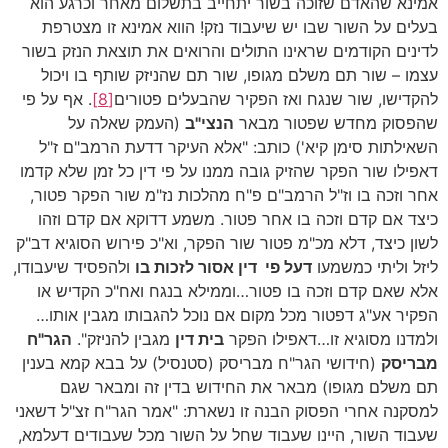
אמינא שהאדם שזוכה בשור יתחייב בתשלום מאחר וכרגע הוא
בעלים על השור שבו יש שיעבוד נזק! הווא אמינא זו מצטרפת
לדינים הקודמים שראינו התולים והרואים את תוצאת הנזק בשור
עצמו – שור תם משלם מגופו, שור תם שהניזק שותף בו ויכול
להקדישו, שור שנגח ואז הפקיר שהבעלים פטורים
[8]
. אף על פי
שהפסוק מחדש שפטור מבאר
הנצי"ב
(העמק שאלה על
השאילתות סימן קיא') כותב: "אלא העיקר דדעת הרמב"ם ז"ל
דאפילו שור הפקר שהזיק גובה ממנו על פי דין כל זמן שלא קדמו
אחר וזכה בו וז"ל הרמב"ם פ"ח מהלכות נז"מ שור הפקר פטור,
כיצד אם קדם וזכה בו אחר פטור. משמע דדוקא אם קדם וזהו
לשון כיצד, דלא מכ"מ פטור שור הפקר, וא"כ פירוש הסוגיא דב"ק
ליזל וליתי כמשמעו
דעל פי דין אסור לזכות בו
ולהפסיד שיעבודו,
אלא שאם קדם וזכה בו פטור…וממילא בנגח ואח"כ הקדיש או
הפקיר אע"ג דפטור מכל מקום אם נוכל להגבותו מגבין אותו…
ולמדנו מסוגיא זו…דאפילו הפקר
בית דין
מגבין להניזק".
הגר"ח
מבריסק
(חידושי הגר"ח מבריסק (סטנסיל) על בבא קמא בענין
תם משלם מגופו) מבאר את החידוש בדין זה ומבאר שגם
למסקנה אחרי הפסוק הבנה זו נשארת: "אמר הגר"ח זצ"ל דשאני
שעבוד השור, היינו שעבוד שחל על השור מכל שעבודים דעלמא,