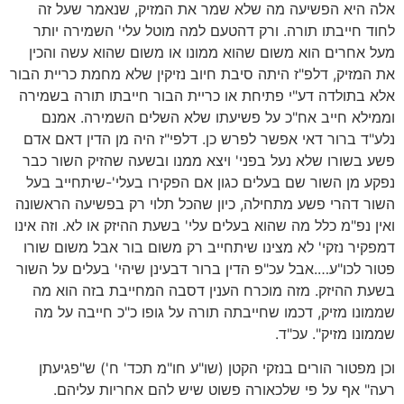
אלה היא הפשיעה מה שלא שמר את המזיק, שנאמר שעל זה
לחוד חייבתו תורה. ורק דהטעם למה מוטל עלי' השמירה יותר
מעל אחרים הוא משום שהוא ממונו או משום שהוא עשה והכין
את המזיק, דלפ"ז היתה סיבת חיוב נזיקין שלא מחמת כריית הבור
אלא בתולדה דע"י פתיחת או כריית הבור חייבתו תורה בשמירה
וממילא חייב אח"כ על פשיעתו שלא השלים השמירה. אמנם
נלע"ד ברור דאי אפשר לפרש כן. דלפי"ז היה מן הדין דאם אדם
פשע בשורו שלא נעל בפני' ויצא ממנו ובשעה שהזיק השור כבר
נפקע מן השור שם בעלים כגון אם הפקירו בעלי'-שיתחייב בעל
השור דהרי פשע מתחילה, כיון שהכל תלוי רק בפשיעה הראשונה
ואין נפ"מ כלל מה שהוא בעלים עלי' בשעת ההיזק או לא. וזה אינו
דמפקיר נזקי' לא מצינו שיתחייב רק משום בור אבל משום שורו
פטור לכו"ע….אבל עכ"פ הדין ברור דבעינן שיהי' בעלים על השור
בשעת ההיזק. מזה מוכרח הענין דסבה המחייבת בזה הוא מה
שממונו מזיק, דכמו שחייבתה תורה על גופו כ"כ חייבה על מה
שממונו מזיק". עכ"ד.
וכן מפטור הורים בנזקי הקטן (שו"ע חו"מ תכד' ח') ש"פגיעתן
רעה" אף על פי שלכאורה פשוט שיש להם אחריות עליהם.