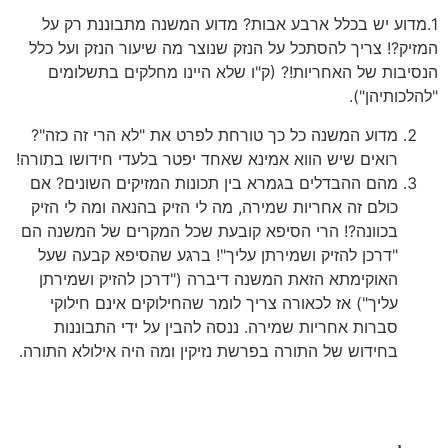
1.מדוע יש בכלל ארבע אבות? מדוע המשנה מתבוננת רק על
המזיק?! צריך להסתכל על הנזק שנוצר מה שיעור הנזק ועל כלל
הנסיבות של האחריות!? (ק"ו שלא היינו מחלקים בתשלומים
"להלכותיהן").
מדוע המשנה כל כך טורחת לפרט את "לא הרי זה כזה"?
רואים שיש הווא אמינא שאחד יפטר בלעדי חידושו בתורה!
מהם ההבדלים בגמרא בין תכונות המזיקים השונים? אם
כולם זה אחריות שמירה, מה לי הזיק בהנאה ומה לי הזיק
בכוונה?! הרי הסיפא קובעת שכל המקרים של המשנה הם
"דרכן להזיק ושמירתן עליך"! ברגע שהסיפא קבעה שעל
האוקימתא הזאת המשנה דיברה ("דרכן להזיק ושמירתן
עליך") אז לכאורה צריך לומר שהחילוקים אינם חילוקי
סברות אחריות שמירה. ננסה להבין על ידי התבוננות
בחידוש של התורה בפרשת נזיקין ומה היה אילולא התורה.