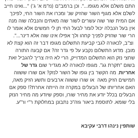
התם משלם אלא מגופו…". וכן ברמב"ם (נז"מ א' ג') "…ואינו חייב
לשלם אלא מגוף השור שהזיק שנ' ומכרו את השור החי, לפיכך
אם המית שור שוה עשרים לשור שוה מאתים והנבלה שוה מנה
אין בעל הנבלה יכול לומר לבעל החי תן לי חמשים אלא אומר לו
הרי שור שהזיק לפניך קחהו ולך אפילו אינו שוה אלא דינר…".
וצ"ב, לכאורה לגבי קביעת התשלום מגופו דבר זה הוא קצת לא
מובן. מדוע התשלום נקבע על פי גדר זה? אם קבעה התורה
שחצי נזק הוא התשלום המדוייק, הרי לא היה צריך להגביל זאת
בשום "תקרת גג". מגופו לכאורה לא מגדיר שום
גדר של
אחריות
. מה הקשר בין גופו של השור לנזק? אם שורו ששווה
חמישים הזיק מאה או שורו ששווה ארבעים ותשע הזיק מאה,
האם אחריותו של הבעלים במקרה זה הייתה אחרת?! ספק אם
הבעלים בכלל יודע את מחיר שורו, וספק שיודע מה מחיר הנזק
בלי שומא. לתוספת ביאור גזה"כ נתבונן במחלוקת ר"י ור"ע.
שותפין נינהו דרבי עקיבא