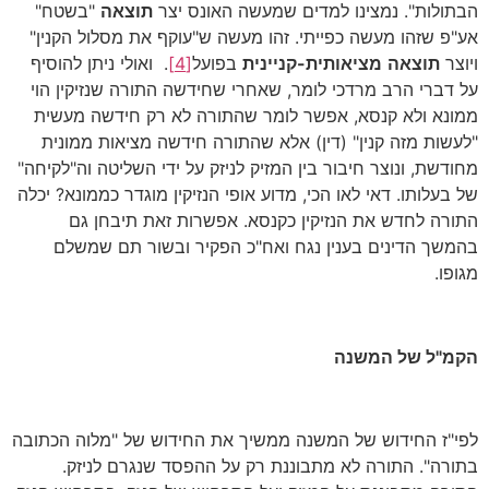
הבתולות". נמצינו למדים שמעשה האונס יצר
תוצאה
"בשטח"
אע"פ שזהו מעשה כפייתי. זהו מעשה ש"עוקף את מסלול הקנין"
ויוצר
תוצאה
מציאותית-קניינית
בפועל
[4]
. ואולי ניתן להוסיף
על דברי הרב מרדכי לומר, שאחרי שחידשה התורה שנזיקין הוי
ממונא ולא קנסא, אפשר לומר שהתורה לא רק חידשה מעשית
"לעשות מזה קנין" (דין) אלא שהתורה חידשה מציאות ממונית
מחודשת, ונוצר חיבור בין המזיק לניזק על ידי השליטה וה"לקיחה"
של בעלותו. דאי לאו הכי, מדוע אופי הנזיקין מוגדר כממונא? יכלה
התורה לחדש את הנזיקין כקנסא. אפשרות זאת תיבחן גם
בהמשך הדינים בענין נגח ואח"כ הפקיר ובשור תם שמשלם
מגופו.
הקמ"ל של המשנה
לפי"ז החידוש של המשנה ממשיך את החידוש של "מלוה הכתובה
בתורה". התורה לא מתבוננת רק על ההפסד שנגרם לניזק.