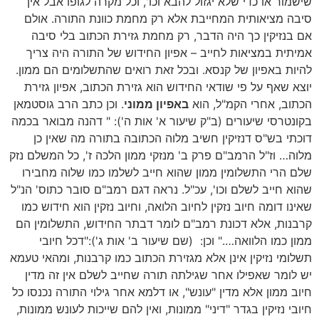
שישמור או כדי שלא יגזול להבא וכו', וכל מקרה לגופו אבל אין
סיבה מציאותית המחייבת אלא רק מחמת כוונת התורה. אולם
אם בנזיקין כך היה הדבר, רק מחמת גזירת הכתוב בלי סיבה
אמיתית במציאות לחייב – אפיון החידוש של התורה היה צריך
להיות באפיון של קנסא. ובכל זאת רואים שהתשלומים הם ממון.
יוצא שאף על פי שודאי החידוש הוא גזירת הכתוב, אפיון גזירת
הכתוב, אחרי הקמ"ל, הוא
באפיון ממוני
. וכן כתב הרב גוסטמאן
בקונטרסי שיעורים (ב"ק שיעור א' אות ה'): " דהנה מבואר בכמה
דוכתי בש"ס דנזיקין חשיב מלוה הכתובה בתורה מה שאין כן
מלוה… וז"ל הרמב"ם פרק ב' מנזקי ממון הלכה ז', כל המשלם נזק
שלם הרי התשלומין ממון שהוא חייב לשלמו כמו שלוה מחבירו
שהוא חייב לשלם וכו', עכ"ל. נראה דגם רמב"ם סובר כתוס' הנ"ל
שאינו דומה חיוב נזקין לחיוב הלואה, וחיוב נזקין הוא חידוש כמו
קרבנות, אלא דכונת רמב"ם לומר דבתר החידוש, התשלומין הם
ממון כמו הלוואה…." וכן: (שם שיעור ב' אות ג'):"דכל חיובי
תשלומי נזיקין אינן אלא מגזירת הכתוב כמו קרבנות, ומהאי טעמא
יש לומר שאפילו אחר שגילתה תורה שחייב לשלם אין זה מדין
חיוב ממון אלא מדין "עונש", או דלמא אחר גילוי התורה נכנסו כל
חיובי נזיקין בגדר "דיני" ממונות, ואין להם שייכות לעונש ממונות,