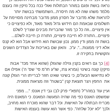
נראה בושת ופגם במוהר הבתולות ואולי ככה בכל נזיקין וזה בעצם
מלמד משהו שזה לא מה חיסרת…השתמשתי בבושת יותר
להראות שלא מדובר על חסרון ממון מדובר מבחינה מסויימת על
תשלומים שבאמת הם חידוש גדול מאוד מאוד, ולא כפיצויים כי
אין פיצויים…וזה כל כך מוזר שהבריות מבינים שצריך לשלם
פיצויים…התורה לא חייבה פיצויים, התורה כן חייבה לשלם…
בושת זה ממון ודין ממון. נכון שבושת הוא חידוש אבל הוא לא קנס
אלא דיני ממונות…". ע"כ. והאזן שם באריכות על הצדדים השונים
והקושיות בחקירה זו.
[4]
כך גם רואים בקנין גזילה שהגזלן (שהוא אחד מכד' אבות
נזיקין) קונה בשינוי (גמרא צח:, שו"ע חו"מ סי' שס' ה') אפילו אם
לא נתייאשו הבעלים, כי בשינוי שאינו חוזר לברייתו הרי הגזלן קונה
את החפץ ויצר תוצאת קנין "בשטח" וזה מציאות ממונית.
ועיין עוד במהר"ל (תפא"י פרק לב) גבי דין אונס: "… מפני
שמשפט האונס כפי מה שהיה המעשה המאנס. כי המאנס היה
מכריח הבתולה על האישות. וכל דבר שהוא מוכרח הוא מחויב,
ולכך "לא יוכל שלחה". כפי אשר הוא עושה בעצמו האישות