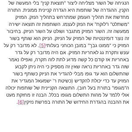
הנגיחה של השור מצליחה ליצור "תוצאת קנין" בלי המעשה של
הקנין. ההגדרה של שותפות היא הגדרה קניינית ממונית. התורה
מחדשת את תהליך העומק שמתרחש בתהליך הנזק. המזיק
"משתלט" ו"לוקח" את הנזק לעצמו. השותפות זה תוצאה ישירה
ממעשה זה. השור המזיק מתגבר ושולט על השור הניזק. בחיבור
זה נוצר דומיננטיות של המזיק על הניזק. הניזק הוא שותף בשור
המזיק כי "ממונו גבך" במובן הכוחני בעלותי
[5]
. לא מדובר רק על
עונש ותקרת גג לאחריות המזיק. אם היה מדובר רק על גדר
באחריות אז קודם כל קשה מדוע לתת לזה תקרה, ואפילו נאמר
שזה גדר באחריות נראה שאין זה מספיק כי היה ניתן לקבוע
שהתשלום הוא עד גופו מבלי להגדיר את הניזק כשותף בשור
המזיק עד כדי יכולת להקדיש (כשיטת ר' ישמעאל המגדיר את
ה"מגופו" בתורת בעל חוב). התוצאה הקניינית של שותפות יכולה
אולי ללמד על מהות התשלום מגופו בכלל. הבנה זו מחזקת מעט
את ההבנה בהגדרת החידוש של התורה בפרשת נזיקין
[6]
.