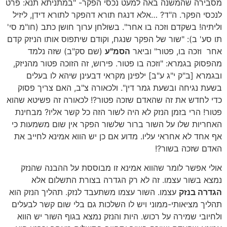
מסבירה שהמשנה באה למעט נכסי הפקר- "במתניתא תנא: פרט
לנכסי הפקר. ה"ד? …אלא דנגח תורא דהפקר לתורא דידן, ליזיל
וליתיה! בשקדם וזכה בו אחר". בשולחן ערוך חושן כתב (חו"מ סי'
תו סע' ב): "שור של הפקר שנגח, וקודם שיתפוס אותו הניזק קדם
אחר וזכה בו, פטור" וביאר
הסמ"ע
(שם סק"ב) שזה נלמד
מהפסוק בגמרא: "וזכה בו פטור. פירוש, זה הזוכה פטור מהניזק,
ובגמרא [ב"ק י"ג ע"ב] ילפינן מקראי דבעינן שיהא לו בעלים
בשעת נגיחה ובשעת גמר דין". ולכאורה צ"ב, האם צריך פסוק
כדי לחדש את זה שהאדם שזכה פטור?! לכאורה זה פשיטא שהוא
פטור! הרי בזמן הנזק לא היה לשור הזה כל קשר אליו? מבחינת
האחריות שלו על השור ברור שלשור הפקר אין שום משמעות כי
אף אחד לא אחראי עליו. מדוע אם כן יש הווא אמינא לחייב את
האדם שזכה בשור?!
אולי אפשר לומר שהווא אמינא זו מבוססת על ההבנה שהנזק
נמצא בשור עצמו. זה לא רק הגדרה בצורת התשלום אלא
הגדרה בנזק
עצמו. השור עצמו משתעבד לנזק. תהליך הנזק הוא
תהליך מציאותי-ממוני ויש לו השלכות גם בלי שום קשר לבעלים
ולחיובי שמירה על רכוש. היות והנזק נמצא בגוף השור יש הווא