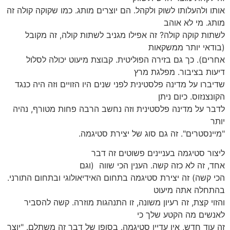
אותו ולהעלותו לשוק ולקהל. הם יוצרים מותג. כמו שקוקה קולה זה
מותג. מי לא אוהב
לשתות קוקה קולה? זה אפילו מגניב לשתות קולה, זה מקובל
(בודאי יותר ממשקאות
אחרים). כך גם בזירה הפוליטית. קבוצת מיעוט יכולה לסלול
דיעות בציבור. מפלגת מרץ
שדיברו על מדינה פלסטינית לפני שנים היו הזויים וזה היה כנגד
הקונצנזוס. כיום ניתן
לדבר על מדינה פלסטינית וזה נחשב הרבה פחות מטורף, נהיה
יותר
"מיינסטרים". זה גם סוג של יצירת סטיגמה.
ליצור סטיגמה בעניינים פשוטים זה דבר
אחד, זה לא כזה קשה. הענין הכי שווה (וגם
הכי קשה) זה יצירת סטיגמה בתחום האידיאולוגי ובתחום התורני.
בהתחלה אתה מיעוט
והזוי קצת, זה רעיון משונה, זו התנהגות מוזרה. קשה להסביר
לאנשים מה הקטע שלך כי
זה עוד חדש, אין עדיין סטיגמה. בסופו של דבר זה משתלם. "יוצר