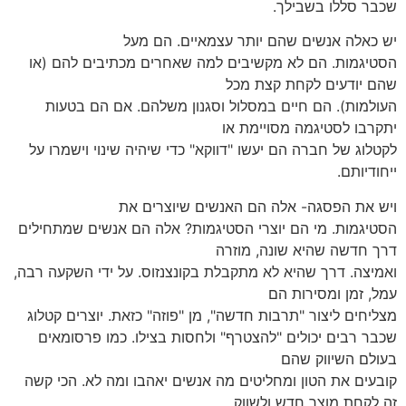
שכבר סללו בשבילך.
יש כאלה אנשים שהם יותר עצמאיים. הם מעל
הסטיגמות. הם לא מקשיבים למה שאחרים מכתיבים להם (או
שהם יודעים לקחת קצת מכל
העולמות). הם חיים במסלול וסגנון משלהם. אם הם בטעות
יתקרבו לסטיגמה מסויימת או
לקטלוג של חברה הם יעשו "דווקא" כדי שיהיה שינוי וישמרו על
ייחודיותם.
ויש את הפסגה- אלה הם האנשים שיוצרים את
הסטיגמות. מי הם יוצרי הסטיגמות? אלה הם אנשים שמתחילים
דרך חדשה שהיא שונה, מוזרה
ואמיצה. דרך שהיא לא מתקבלת בקונצנזוס. על ידי השקעה רבה,
עמל, זמן ומסירות הם
מצליחים ליצור "תרבות חדשה", מן "פוזה" כזאת. יוצרים קטלוג
שכבר רבים יכולים "להצטרף" ולחסות בצילו. כמו פרסומאים
בעולם השיווק שהם
קובעים את הטון ומחליטים מה אנשים יאהבו ומה לא. הכי קשה
זה לקחת מוצר חדש ולשווק