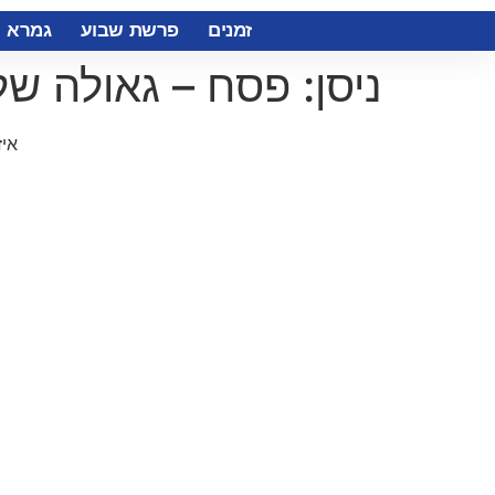
זמנים
פרשת שבוע
גמרא
ניסן: פסח – גאולה של 
איז