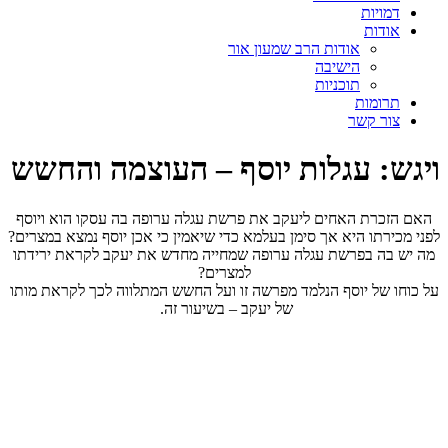
דמויות
אודות
אודות הרב שמעון אור
הישיבה
תוכניות
תרומות
צור קשר
ויגש: עגלות יוסף – העוצמה והחשש
האם הזכרת האחים ליעקב את פרשת עגלה ערופה בה עסקו הוא ויוסף
לפני מכירתו היא אך סימן בעלמא כדי שיאמין כי אכן יוסף נמצא במצרים?
מה יש בה בפרשת עגלה ערופה שמחייה מחדש את יעקב לקראת ירידתו
למצרים?
על כוחו של יוסף הנלמד מפרשה זו ועל החשש המתלווה לכך לקראת מותו
של יעקב – בשיעור זה.