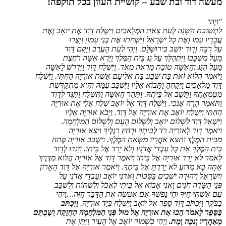
מעשה דוד ובת שבע – קושיית העוון בכל תוקפה!
"וַיְהִי
לִתְשׁוּבַת הַשָּׁנָה לְעֵת צֵאת הַמְּלָאכִים וַיִּשְׁלַח דָּוִד אֶת יוֹאָב וְאֶת
עֲבָדָיו עִמּוֹ וְאֶת כָּל יִשְׂרָאֵל וַיַּשְׁחִתוּ אֶת בְּנֵי עַמּוֹן וַיָּצֻרוּ
עַל רַבָּה וְדָוִד יוֹשֵׁב בִּירוּשָׁלִָם. וַיְהִי לְעֵת הָעֶרֶב וַיָּקָם דָּוִד
מֵעַל מִשְׁכָּבוֹ וַיִּתְהַלֵּךְ עַל גַּג בֵּית הַמֶּלֶךְ וַיַּרְא אִשָּׁה רֹחֶצֶת
מֵעַל הַגָּג וְהָאִשָּׁה טוֹבַת מַרְאֶה מְאֹד. וַיִּשְׁלַח דָּוִד וַיִּדְרֹשׁ לָאִשָּׁה
וַיֹּאמֶר הֲלוֹא זֹאת בַּת שֶׁבַע בַּת אֱלִיעָם אֵשֶׁת אוּרִיָּה הַחִתִּי. וַיִּשְׁלַח
דָּוִד מַלְאָכִים וַיִּקָּחֶהָ וַתָּבוֹא אֵלָיו וַיִּשְׁכַּב עִמָּהּ וְהִיא מִתְקַדֶּשֶׁת
מִטֻּמְאָתָהּ וַתָּשָׁב אֶל בֵּיתָהּ. וַתַּהַר הָאִשָּׁה וַתִּשְׁלַח וַתַּגֵּד לְדָוִד
וַתֹּאמֶר הָרָה אָנֹכִי. וַיִּשְׁלַח דָּוִד אֶל יוֹאָב שְׁלַח אֵלַי אֶת אוּרִיָּה
הַחִתִּי וַיִּשְׁלַח יוֹאָב אֶת אוּרִיָּה אֶל דָּוִד. וַיָּבֹא אוּרִיָּה אֵלָיו
וַיִּשְׁאַל דָּוִד לִשְׁלוֹם יוֹאָב וְלִשְׁלוֹם הָעָם וְלִשְׁלוֹם הַמִּלְחָמָה.
וַיֹּאמֶר דָּוִד לְאוּרִיָּה רֵד לְבֵיתְךָ וּרְחַץ רַגְלֶיךָ וַיֵּצֵא אוּרִיָּה
מִבֵּית הַמֶּלֶךְ וַתֵּצֵא אַחֲרָיו מַשְׂאַת הַמֶּלֶךְ. וַיִּשְׁכַּב אוּרִיָּה פֶּתַח
בֵּית הַמֶּלֶךְ אֵת כָּל עַבְדֵי אֲדֹנָיו וְלֹא יָרַד אֶל בֵּיתוֹ. וַיַּגִּדוּ לְדָוִד
לֵאמֹר לֹא יָרַד אוּרִיָּה אֶל בֵּיתוֹ וַיֹּאמֶר דָּוִד אֶל אוּרִיָּה הֲלוֹא מִדֶּרֶךְ
אַתָּה בָא מַדּוּעַ לֹא יָרַדְתָּ אֶל בֵּיתֶךָ. וַיֹּאמֶר אוּרִיָּה אֶל דָּוִד הָאָרוֹן
וְיִשְׂרָאֵל וִיהוּדָה יֹשְׁבִים בַּסֻּכּוֹת וַאדֹנִי יוֹאָב וְעַבְדֵי אֲדֹנִי עַל
פְּנֵי הַשָּׂדֶה חֹנִים וַאֲנִי אָבוֹא אֶל בֵּיתִי לֶאֱכֹל וְלִשְׁתּוֹת וְלִשְׁכַּב
עִם אִשְׁתִּי חַיֶּךָ וְחֵי נַפְשֶׁךָ אִם אֶעֱשֶׂה אֶת הַדָּבָר הַזֶּה…וַיְהִי
בַבֹּקֶר וַיִּכְתֹּב דָּוִד סֵפֶר אֶל יוֹאָב וַיִּשְׁלַח בְּיַד אוּרִיָּה.
וַיִּכְתֹּב
בַּסֵּפֶר לֵאמֹר הָבוּ אֶת אוּרִיָּה אֶל מוּל פְּנֵי הַמִּלְחָמָה הַחֲזָקָה וְשַׁבְתֶּם
מֵאַחֲרָיו וְנִכָּה וָמֵת.
וַיְהִי בִּשְׁמוֹר יוֹאָב אֶל הָעִיר וַיִּתֵּן אֶת