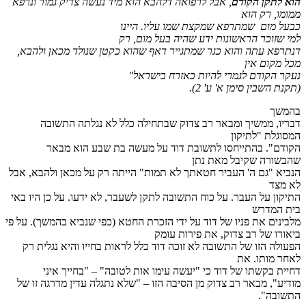
הוא לתקן הקודם
, אבל לרפואה דלהבא הוא מיד נעשה צדיק גמור ונרפא
ממומו, רק הוא
כבעל מום שמתרפא שמקצת שמו עליו. היינו
למי שזוכר הראשונות ידע שהיה בעל מום, רק
דנתרפא עתה והוא כגר שמתגייר דאף שהוא כקטן שנולד מכאן ולהבא,
מכל מקום אין
נעקר הקודם לגמרי להיות כאזרח בישראל"
(תקנת השבין סימן א' ע' 2)
.
בהמשך
דבריו, ממשיך ומבאר רב צדוק שבתחילה כלל לא נגלתה התשובה
המסוגלת "לתיקון
הקודם". בהתייחסו לתשובת דוד על מעשה בת שבע הוא מבאר
שהבשורה שקיבל מאת נתן
הנביא "גם ה' העביר חטאתך לא תמות" הייתה רק על מכאן ולהבא, אבל
לא מצד
התיקון על העבר. על כוח התשובה לתקן לשעבר, לא ידעו. על כן היו באי
בית המדרש
מלבינים את פניו של דוד על ידי הזכרת החטא (כפי שנביא בהמשך). על פי
ביאורו של רב צדוק, את פירות עומק
הפעולה הזו של התשובה לא זוכה דוד כלל לראות בחייו והיא נגלית רק
לאחר מותו. את
דחיית בקשתו של דוד כי "יעשה עימו אות לטובה" – "בחייך איני
מודיע", מבאר רב צדוק מן הסיבה הזו – "שלא נתגלה עדין מדרגה זו של
התשובה".