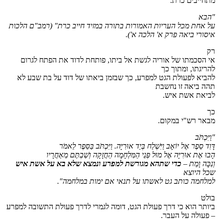
מתחייבים כרת.
"הבא
על אחת מכל העריות האמורות בתורה במזיד חייב כרת" (
רמב"ם הלכות
איסורי ביאה פרק א' הלכה א')
.
רק
אי הסכמתו של אוריה לגשת אל ביתו, פותחת לדוד את הפתח לגרום
להריגתו, ומתוך כך
להביא לפעולת הגט למפרע, כך שבזמן ביאתו של דוד על בת שבע לא
תהה ביאה זו נחשבת
לביאת אשת איש.
כך
מבאר רש"י במקום.
"וַיִּכְתֹּב
דָּוִד סֵפֶר אֶל יוֹאָב וַיִּשְׁלַח בְּיַד אוּרִיָּה. וַיִּכְתֹּב בַּסֵּפֶר לֵאמֹר
הָבוּ אֶת אוּרִיָּה אֶל מוּל פְּנֵי הַמִּלְחָמָה הַחֲזָקָה וְשַׁבְתֶּם מֵאַחֲרָיו
וְנִכָּה וָמֵת –
כדי שתהא מגורשת למפרע ונמצא שלא בא על אשת איש
שכל היוצא
למלחמה כותב גט לאשתו על תנאי אם ימות במלחמה".
בולט
ביותר הוא כי דרך פעולת הגט, דומה לגמרי לדרך פעולת התשובה למפרע
– פעולה על העבר.