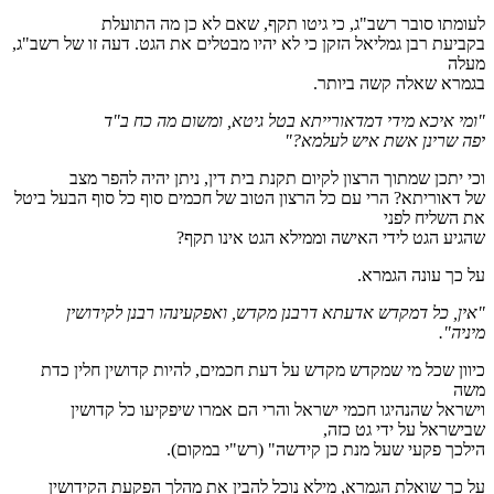
לעומתו סובר רשב"ג, כי גיטו תקף, שאם לא כן מה התועלת
בקביעת רבן גמליאל הזקן כי לא יהיו מבטלים את הגט. דעה זו של רשב"ג,
מעלה
בגמרא שאלה קשה ביותר.
"ומי איכא מידי דמדאורייתא בטל גיטא, ומשום מה כח ב"ד
יפה שרינן אשת איש לעלמא?"
וכי יתכן שמתוך הרצון לקיום תקנת בית דין, ניתן יהיה להפר מצב
של דאוריתא? הרי עם כל הרצון הטוב של חכמים סוף כל סוף הבעל ביטל
את השליח לפני
שהגיע הגט לידי האישה וממילא הגט אינו תקף?
על כך עונה הגמרא.
"אין, כל דמקדש אדעתא דרבנן מקדש, ואפקעינהו רבנן לקידושין
מיניה".
כיוון שכל מי שמקדש מקדש על דעת חכמים, להיות קדושין חלין כדת
משה
וישראל שהנהיגו חכמי ישראל והרי הם אמרו שיפקיעו כל קדושין
שבישראל על ידי גט כזה,
הילכך פקעי שעל מנת כן קידשה" (רש"י במקום).
על כך שואלת הגמרא, מילא נוכל להבין את מהלך הפקעת הקידושין