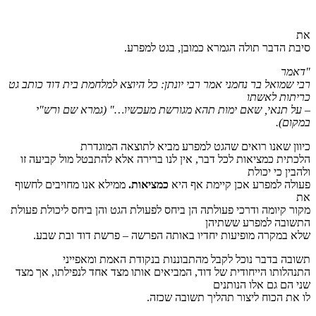
את
סיבת הדבר תולה הגמרא כמובן, בגט למפרע.
"דאמר
רבי שמואל בר נחמני אמר רבי יונתן: כל היוצא למלחמת בית דוד כותב גט
כריתות לאשתו
– על תנאי, שאם ימות תהא מגורשת מעכשיו…"
(גמרא שם ורש"י
במקום)
.
כיוון שאנו רואים שהגט למפרע מביא לתוצאה המוגדרת
הלכתית כמציאות לכל דבר, אין לנו ברירה אלא להתבטל מול קביעה זו
ולהבין כי יכולת
פעולה למפרע אכן קיימת אף היא
כמציאות.
ממילא אנו מחויבים לחשוף
את
מקור קיומה ודרכי פעולתה הן ביחס לפעולת הגט והן ביחס ליכולת פעולת
התשובה למפרע ששתיהן
שלא במקרה מופיעות יחדיו באותה הפרשה – פרשת דוד ובת שבע.
תשובה בדבר נוכל לקבל מהתבוננות בנקודת האמת ומאפייני
התנהלותו הייחודית של דוד, המביאים אותו מצד אחד לנפילתו, אך מצד
שני הם גם אלו הנותנים
לו את הכוח ליצור תהליך תשובה שכזה.