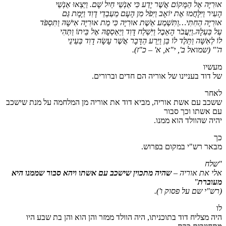
אוּרִיָּה אֶל הַמָּקוֹם אֲשֶׁר יָדַע כִּי אַנְשֵׁי חַיִל שָׁם. וַיֵּצְאוּ אַנְשֵׁי
הָעִיר וַיִּלָּחֲמוּ אֶת יוֹאָב וַיִּפֹל מִן הָעָם מֵעַבְדֵי דָוִד וַיָּמָת גַּם
אוּרִיָּה הַחִתִּי…וַתִּשְׁמַע אֵשֶׁת אוּרִיָּה כִּי מֵת אוּרִיָּה אִישָׁהּ וַתִּסְפֹּד
עַל בַּעְלָהּ.וַיַּעֲבֹר הָאֵבֶל וַיִּשְׁלַח דָּוִד וַיַּאַסְפָהּ אֶל בֵּיתוֹ וַתְּהִי
לוֹ לְאִשָּׁה וַתֵּלֶד לוֹ בֵּן וַיֵּרַע הַדָּבָר אֲשֶׁר עָשָׂה דָוִד בְּעֵינֵי
ה'"
(שמואל ב', י"א, א' – כ"ז)
.
מעשיו
של דוד בעניינו של אוריה הם חדים וברורים.
לאחר
ששכב עם אשת אוריה, מביא דוד את אוריה מן המלחמה על מנת שישכב
עם אשתו וכך סבור
יהיה שהוולד הוא ממנו.
כך
מבאר רש"י במקום בפרוש.
"שלח
אלי את אוריה –
שהיה מתכוין שישכב עם אשתו ויהא סבור שממנו היא
מעוברת
"
(רש"י שם על פסוק ו')
.
לו
היה מצליח דוד בתוכניתו, היה הוולד ממזר והן הוא והן בת שבע היו