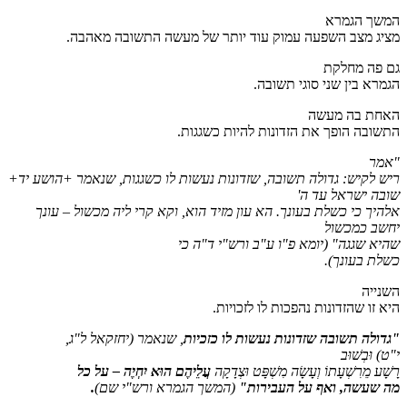
המשך הגמרא
מציג מצב השפעה עמוק עוד יותר של מעשה התשובה מאהבה.
גם פה מחלקת
הגמרא בין שני סוגי תשובה.
האחת בה מעשה
התשובה הופך את הזדונות להיות כשגגות.
"אמר
ריש לקיש: גדולה תשובה, שזדונות נעשות לו כשגגות, שנאמר +הושע יד+
שובה ישראל עד ה'
אלהיך כי כשלת בעונך. הא עון מזיד הוא, וקא קרי ליה מכשול
– עונך
יחשב כמכשול
שהיא שגגה"
(יומא פ"ו ע"ב ורש"י ד"ה כי
כשלת בעונך)
.
השנייה
היא זו שהזדונות נהפכות לו לזכויות.
"גדולה תשובה שזדונות נעשות לו כזכיות
, שנאמר
(יחזקאל ל"ג,
י"ט)
וּבְשׁוּב
רָשָׁע מֵרִשְׁעָתוֹ וְעָשָׂה מִשְׁפָּט וּצְדָקָה
עֲלֵיהֶם הוּא יִחְיֶה – על כל
מה שעשה, ואף על העבירות
"
(המשך הגמרא ורש"י שם)
.