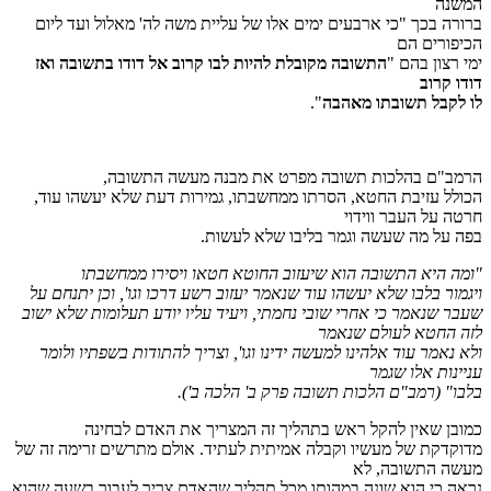
המשנה
ברורה בכך "כי ארבעים ימים אלו של עליית משה לה' מאלול ועד ליום
הכיפורים הם
ימי רצון בהם "
התשובה מקובלת להיות לבו קרוב אל דודו בתשובה ואז
דודו קרוב
לו לקבל תשובתו מאהבה
".
הרמב"ם בהלכות תשובה מפרט את מבנה מעשה התשובה,
הכולל עזיבת החטא, הסרתו ממחשבתו, גמירות דעת שלא יעשהו עוד,
חרטה על העבר ווידוי
בפה על מה שעשה וגמר בליבו שלא לעשות.
"ומה היא התשובה הוא שיעזוב החוטא חטאו ויסירו ממחשבתו
ויגמור בלבו שלא יעשהו עוד
שנאמר יעזוב רשע דרכו וגו', וכן יתנחם על
שעבר שנאמר כי אחרי שובי נחמתי, ויעיד עליו יודע תעלומות שלא ישוב
לזה החטא לעולם שנאמר
ולא נאמר עוד אלהינו למעשה ידינו וגו', וצריך להתודות בשפתיו ולומר
עניינות אלו שגמר
בלבו"
(רמב"ם הלכות תשובה פרק ב' הלכה ב').
כמובן שאין להקל ראש בתהליך זה המצריך את האדם לבחינה
מדוקדקת של מעשיו וקבלה אמיתית לעתיד. אולם מתרשים זרימה זה של
מעשה התשובה, לא
נראה כי הוא שונה במהותו מכל תהליך שהאדם צריך לעבור בשעה שהוא