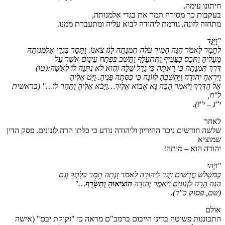
חיתונו עימה.
בעקבות כך מסירה תמר את בגדי אלמנותה,
מתחזה לזונה, גורמת ליהודה לבוא עליה ומתעברת ממנו.
"וַיֻּגַּד
לְתָמָר לֵאמֹר הִנֵּה חָמִיךְ עֹלֶה תִמְנָתָה לָגֹז צֹאנוֹ. וַתָּסַר בִּגְדֵי אַלְמְנוּתָהּ
מֵעָלֶיהָ וַתְּכַס בַּצָּעִיף וַתִּתְעַלָּף וַתֵּשֶׁב בְּפֶתַח עֵינַיִם אֲשֶׁר עַל
דֶּרֶךְ תִּמְנָתָה כִּי רָאֲתָה כִּי גָדַל שֵׁלָה וְהִוא לֹא נִתְּנָה לוֹ לְאִשָּׁה:(טו)
וַיִּרְאֶהָ יְהוּדָה וַיַּחְשְׁבֶהָ לְזוֹנָה כִּי כִסְּתָה פָּנֶיהָ. וַיֵּט אֵלֶיהָ
אֶל הַדֶּרֶךְ וַיֹּאמֶר הָבָה נָּא אָבוֹא אֵלַיִךְ…וַיָּבֹא אֵלֶיהָ וַתַּהַר לוֹ…
" (בראשית
ל"ח,
י"ג – י"ז)
.
לאחר
שלשה חודשים ניכר ההיריון וליהודה נודע כי כלתו הרה לזנונים. פסק הדין
שמוציא
יהודה הוא – מיתה!
"וַיְהִי
כְּמִשְׁלֹשׁ חֳדָשִׁים וַיֻּגַּד לִיהוּדָה לֵאמֹר זָנְתָה תָּמָר כַּלָּתֶךָ וְגַם
הִנֵּה הָרָה לִזְנוּנִים וַיֹּאמֶר יְהוּדָה
הוֹצִיאוּהָ וְתִשָּׂרֵף
…"
(שם, פסוק כ"ד)
.
אולם
התבוננות פשוטה בדיני הייבום ברמב"ם מראה כי "זקוקת יבם" (אישה