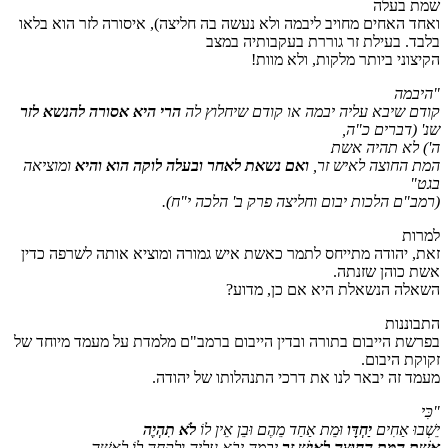
שמת בעלה
ואחד האחים מחויב ליבמה ולא נעשה בה חליצה), איסורה לזר הוא בלאו
בלבד. בעילת זר גוררת בעקבותיה במצב
הקיצוני ביותר מלקות, ולא מוות!
"היבמה
קודם שיבא עליה יבמה או קודם שיחלוץ לה
הרי היא אסורה להנשא לזר
שנ'
(דברים כ"ה,
ה')
לא תהיה אשת
המת החוצה לאיש זר,
ואם נשאת לאחר ובעלה לוקה הוא והיא
ומוציאה
בגט"
(רמב"ם הלכות יבום וחליצה פרק ב' הלכה י"ח)
.
למרות
זאת, יהודה מתייחס לתמר כאשת איש גמורה ומוציא אותה לשרפה כדין
אשת כוהן שזנתה.
השאלה הנשאלת היא אם כן, מדוע?
התבוננות
בפרשת הייבום בתורה ובדין הייבום ברמב"ם מלמדת על מעמד מיוחד של
זקוקת היבום.
מעמד זה יבאר לנו את דרכי התנהלותו של יהודה.
"כִּי
יֵשְׁבוּ אַחִים
יַחְדָּו
וּמֵת אַחַד מֵהֶם וּבֵן אֵין לוֹ
לֹא תִהְיֶה
אֵשֶׁת הַמֵּת הַחוּצָה לְאִישׁ זָר
יְבָמָהּ יָבֹא עָלֶיהָ וּלְקָחָהּ לוֹ לְאִשָּׁה