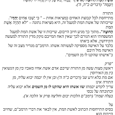
וְיִבְּמָהּ"
(דברים כ"ה, ה')
.
התורה
מתייחסת לכל קבוצת האחים כמציאות אחת – " כִּי יֵשְׁבוּ אַחִים
יַחְדָּו
".
שייכותה של אשת המת למעגל זה, היא מציאות נתונה – "לֹא תִהְיֶה אֵשֶׁת
הַמֵּת
הַחוּצָה".
מתוך כך מגיע חיוב הייבום
.
שייכות זו של אשת המת למעגל
המשפחתי הוא הגורם לכך שאין האח המייבם נזקק מדין התורה למעשה
הקידושין, אלא ביאתו
בלבד על האישה מספיקה לעשותה אשתו. הרמב"ם מגדיר מצב זה של
האישה מול היבם
כ"אישתו שהקנו לו מן השמים".
"פרק
ראשון מצות עשה מן התורה שייבם אדם אשת אחיו מאביו בין מן הנשואין
בין מן האירוסין
אם מת בלא זרע שנ'
(דברים כ"ה ה')
ובן אין לו יבמה יבוא עליה, מן
התורה אינו
צריך לקדש יבמתו
שזו אשתו היא שהקנו לו מן השמים
אלא יבוא עליה
וכתובתה על נכסי
בעלה שמת"
(רמב"ם הלכות יבום וחליצה פרק א' הלכה א')
.
על
בסיס התייחסות הכתוב לאשת המת, אין לבאר את דברי הרמב"ם, שחיוב
הייבום הוא