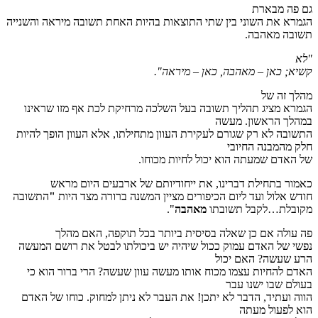
גם פה מבארת
הגמרא את השוני בין שתי התוצאות בהיות האחת תשובה מיראה והשנייה
תשובה מאהבה.
"לא
קשיא; כאן – מאהבה, כאן – מיראה"
.
מהלך זה של
הגמרא מציג תהליך תשובה בעל השלכה מרחיקת לכת אף מזו שראינו
במהלך הראשון. מעשה
התשובה לא רק שגורם לעקירת העוון מתחילתו, אלא העוון הופך להיות
חלק מהמבנה החיובי
של האדם שמעתה הוא יכול לחיות מכוחו.
כאמור בתחילת דברינו, את ייחודיותם של ארבעים היום מראש
חודש אלול ועד ליום הכיפורים מציין המשנה ברורה מצד היות
"
התשובה
מקובלת…לקבל תשובתו
מאהבה
".
פה עולה אם כן שאלה בסיסית ביותר בכל תוקפה, האם מהלך
נפשי של האדם עמוק ככול שיהיה יש ביכולתו לבטל את רושם המעשה
הרע שעשה? האם יכול
האדם להחיות עצמו מכוח אותו מעשה עוון שעשה? הרי ברור הוא כי
בעולם שבו ישנו עבר
הווה ועתיד, הדבר לא יתכן! את העבר לא ניתן למחוק. כוחו של האדם
הוא לפעול מעתה