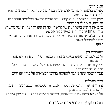
האם היינו
מעלים בדעתנו לומר כי אדם שמת במלחמה שנה לאחר שפרצה, תהיה
לדידנו האישה גרושה
מזמן פרוץ המלחמה? אם קיבל אותו האיש חופשה במלחמה והרתה לו
האישה, נאמר לאחר שמת
כי ביאה זו היא ביאת זנות של גרושה וולד זה הינו וולד מזנות של גרושה?
ברור שלא! שהרי היות האישה נשואה אינו
דמיון אלא מציאות ממשית, ומציאות ממשית שכבר נוצרה והייתה, אינה
יכולה להיבטל בשום
אופן!
מעורבות דין
ה"גט למפרע" שהינו בסיסי בהגדרת זכאותו של דוד, פותח לנו פתח
להתבוננות
מפוקחת יותר על יכולת פעולתו למפרע גם של מעשה התשובה של דוד
ולזהות עד כמה דרך
פעולה שכזו אינה ניתנת לתפיסה בדרכי המציאות על פיהן אנו חיים.
בכדי להבליט
עוד יותר את הקושי שבקבלת האפשרות שמציאות שכבר נוצרה תוכל
להשתנות למפרע, נתבונן
על דוגמא דומה של שינוי שכזה, ביכולת חכמים להפקיע קידושין למפרע.
כוח הפקעת הקידושין והשלכותיה