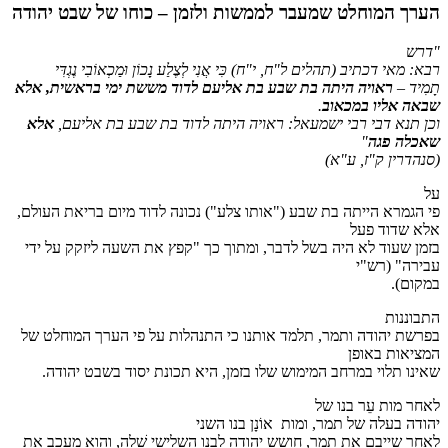
הערך המוחלט שמעבר לממשות ולזמן – כוחו של שבט יהודה
"דרש
רבא: מאי דכתיב
(תהלים ל"ח, י"ח)
כִּי אֲנִי לְצֶלַע נָכוֹן וּמַכְאוֹבִי נֶגְדִּי
תָמִיד –
ראויה היתה בת שבע בת אליעם לדוד מששת ימי בראשית, אלא
שבאה אליו במכאוב
.
וכן תנא דבי רבי ישמעאל: ראויה היתה לדוד בת שבע בת אליעם,
אלא
שאכלה פגה
"
(סנהדרין ק"ז, ע"א)
על
פי הגמרא הייתה בת שבע ("אותו צלע") נכונה לדוד מיום בריאת העולם,
אלא שדוד פעל
בזמן שעוד לא היה בשל לדבר, ומתוך כך "קפץ את השעה ליזקק על ידי
עבירה" (רש"י
במקום).
התבוננות
בפרשת יהודה ותמר, תלמד אותנו כי התנהלות על פי הערך המוחלט של
המציאות באופן
שאינו תלוי במרחב המימוש שלו בזמן, היא תכונת יסוד בשבט יהודה.
לאחר מות עֵר בנו של
יהודה בעלה של תמר, ומות אוֹנָן בנו השני
לאחר שייבם את תמר, חושש יהודה לבנו השלישי שֵׁלָה, והוא מעכב את