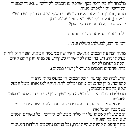
מלכתחילה בקידושי כסף, שהפקיעו חכמים לקידושין…ואמרו שמעות
הקידושין יהיו למפרע מעות
מתנה, ומתוך כך פקעו הקידושין שהרי כשקידש ע"מ כן קידש (רש"י
במקום), אולם בקידושי ביאה איזו פעולה ניתן
לבצע שתביא להפקעת הקידושין?
על כך עונה הגמרא תשובה חותכת.
"שויוה רבנן לבעילתו בעילת זנות".
מתוך הפקעת חכמים את שם הקידושין ממעשה הביאה, הופך הוא להיות
בעילת זנות. ויש בהן כוח לכך שהרי כשקידש על מנהג חוק דתם קידש
ותלה בדעתם לקדש
כדת שהנהיגו חכמים בישראל (רש"י במקום).
ההשלכות של קביעה זו של חכמים הן כמעט בלתי ניתנות
לתפיסה. כיוון שחכמים אינם יכולים לתת תוקף לגט אותו ביטל הבעל
שלא כקביעת חכמים,
מבטלים חכמים את כל מעשה הקידושין שבין שני בני הזוג למפרע
מזמן
היווצרם
.
כך יוצא שאם בני הזוג חיו עשרים שנה ונולדו להם עשרה ילדים, מיד
כשמבטל הבעל את
הגט ששלח לאשתו על ידי שליח מבוטלים קידושיו, כל עשרים השנים
שאותם בני הזוג היו
ביחד נהפכות להיות שהיית זנות, וכל בניהם נחשבים תולדות המגיעות