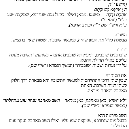
(הושע י"ד,
ה')
אֶרְפָּא מְשׁוּבָתָם
אֹהֲבֵם נְדָבָה
" – משמע: מכאן ואילך, כבעל מום שנתרפא, שמקצת שמו
עליו"
(יומא פ"ו
ע"א ורש"י שם ד"ה וכתיב ארפא)
.
השנייה
מבטלת כליל את העוון שהיה, כמעשה שובבות ושטות שאין בו ממש.
"כתיב
שובו בנים שובבים, דמעיקרא שובבים אתם – כשתעשו תשובה מעלה
עליכם כאילו תחילת החטא
על ידי נערות ושטות ושובבות" (המשך הגמרא ורש"י שם).
את הסתירה
שבין שתי דרכי ההתייחסות למעשה התשובה היא מבארת דרך חלוק
לשתי רמות תשובה. האחת
מאהבה והאחת מיראה.
"לא קשיא; כאן מאהבה, כאן מיראה –
השב מאהבה נעקר עונו מתחלתו
"
(המשך הגמרא ורש"י שם)
.
השב מיראה הוא
כבעל מום שנתרפא, שמקצת שמו עליו. ואילו השב מאהבה נעקר עוונו
מתחילתו.