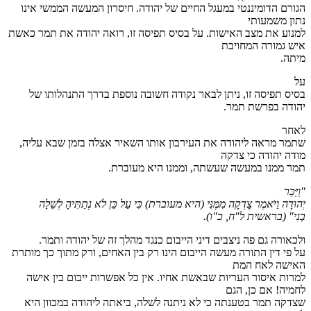
הגורם הדומיננטי במעגל החיים של יהודה. חיסרון המעשה הממשי אינו
נתון משמעותי
למנוע את מצב האישות. על בסיס תפיסה זו, רואה יהודה את תמר כאשת
איש גמורה המחויבת
מיתה.
על
בסיס תפיסה זו, ניתן לבאר נקודה חשובה נוספת בדרך התנהלותו של
יהודה בפרשת תמר.
לאחר
שתמר מראה ליהודה את העירבון אותו השאיר אצלה בזמן שבא עליה,
מודה יהודה כי צדקה
תמר ממנו במעשה שעשתה, וממנו היא מעוברת.
"וַיַּכֵּר
יְהוּדָה וַיֹּאמֶר צָדְקָה מִמֶּנִּי
(היא מעוברת)
כִּי עַל כֵּן לֹא נְתַתִּיהָ לְשֵׁלָה
בְנִי"
(בראשית ל"ח, כ"ו)
.
ולכאורה גם פה ניצבים דיני הייבום כנגד מהלך זה של יהודה ותמר.
על פי דין התורה מעשה הייבום הינו רק בין האחים, ורק מתוך כך מותרת
האישה לאח המת
למרות איסור העריות שבאשת אחיו. אין כל אפשרות ייבום בין אישה
לחמיה! אם כן, הגם
שצדקה תמר בטענתה כי לא ניתנה לשלה, ביאתה ליהודה במכוון היא