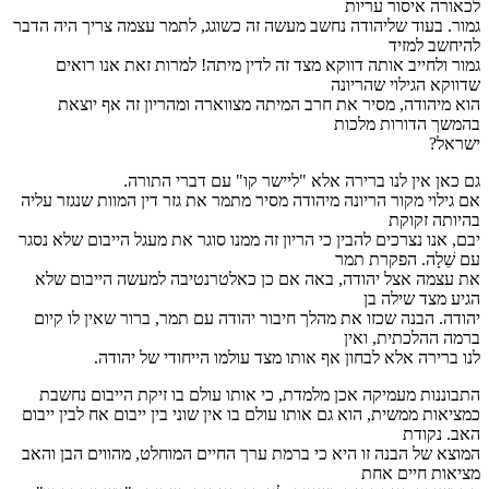
לכאורה איסור עריות
גמור. בעוד שליהודה נחשב מעשה זה כשוגג, לתמר עצמה צריך היה הדבר
להיחשב למזיד
גמור ולחייב אותה דווקא מצד זה לדין מיתה! למרות זאת אנו רואים
שדווקא הגילוי שהריונה
הוא מיהודה, מסיר את חרב המיתה מצווארה ומהריון זה אף יוצאת
בהמשך הדורות מלכות
ישראל?
גם כאן אין לנו ברירה אלא "ליישר קו" עם דברי התורה.
אם גילוי מקור הריונה מיהודה מסיר מתמר את גזר דין המוות שנגזר עליה
בהיותה זקוקת
יבם, אנו נצרכים להבין כי הריון זה ממנו סוגר את מעגל הייבום שלא נסגר
עם שֵׁלָה. הפקרת תמר
את עצמה אצל יהודה, באה אם כן כאלטרנטיבה למעשה הייבום שלא
הגיע מצד שילה בן
יהודה. הבנה שכזו את מהלך חיבור יהודה עם תמר, ברור שאין לו קיום
ברמה ההלכתית, ואין
לנו ברירה אלא לבחון אף אותו מצד עולמו הייחודי של יהודה.
התבוננות מעמיקה אכן מלמדת, כי אותו עולם בו זיקת הייבום נחשבת
כמציאות ממשית, הוא גם אותו עולם בו אין שוני בין ייבום אח לבין ייבום
האב. נקודת
המוצא של הבנה זו היא כי ברמת ערך החיים המוחלט, מהווים הבן והאב
מציאות חיים אחת