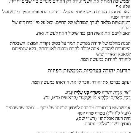
הממשיכה האחת את השנייה. לא רק האחים מוגדים כ"יושבים יחדיו",
אלא אף
האב עימהם. הגורם המשמעותי המחלק ביניהם הוא
גורם הזמן
. כיון שאצל
יהודה ישנה
דומיננטיות מלאה לערך המוחלט של החיים, יכול על פי "בית דינו של
יהודה"
האב לייבם את אשת הבן כפי שיכול האח לעשות זאת.
הבנת מהלכו של יהודה בפרשת תמר על בסיס נקודת המוצא השבטית
הייחודית ליהודה, אינה יכולה להיות מובנת לאמיתתה, בלא שנתייחס
למאבק האדיר שיש
ליהודה להודות במעשה תמר.
הודעת יהודה בערכיות הממשות הפיזית
יעקב בברכו את יהודה, זוכר לו את הודאתו במעשה תמר.
"גּוּר אַרְיֵה יְהוּדָה
מִטֶּרֶף בְּנִי עָלִיתָ
כָּרַע
רָבַץ כְּאַרְיֵה וּכְלָבִיא מִי יְקִימֶנּוּ"
(בראשית מ"ט, ט')
.
אף שפשט הכתובים מתייחס לניסיון הריגתו של יוסף – "ממה שחשדתיך
(לעיל ל"ז ל"ג) בטרף טרף יוסף
חיה רעה אכלתהו" (רש"י שם),
מוסיף רש"י "עליה" נוספת.