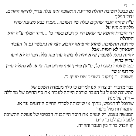
"…כי
גם בבעל תשובה תחלת מדריגת התשובה אינו נגלה עדיין לתיקון הקודם.
ודוד המלך
ע"ה שהיה הגבר שהקים עולה של תשובה…אמרו בבא מציעא שהיו
מלבינים פניו על
ידי הזכרת החטא עד שאם היו קורעים בשרו כו' …ודוד המלך ע"ה הוא
התחלת
מדרגות התשובה, שהוא הרפואה להבא, דעל זה נתבשר גם ה' העביר
חטאתך לא תמות. אבל
להיות נתקן לשעבר, שלא יהיה לו בושה עוד בזה כלל, דבר זה לא ידעו
עדיין בחייו
,
כמו שאמרו בשבת
(ל', ע"א)
בחייך איני מודיע וכו'. כי אז לא נתגלה עדין
מדרגה זו של
תשובה
…"
(תקנת השבים שם סעיף ג')
.
כבר מדברי רב צדוק אנו למדים כי גילוי מעמדה השלם של
התשובה לפעול על העבר נצרכה הייתה לעבור את סף החיים של מחוללה
– דוד, על מנת
שתוכל להתממש, מתוך אי שייכותה לסדרי החיים הידועים עד אז.
התמודדות מול סיפור
המעשה עצמו, רק יעצים את חוסר הייתכנות הבסיסי של פעולת התשובה
לפעול בעולם בו קיים
קו הבדל ברור בין העבר וההווה.