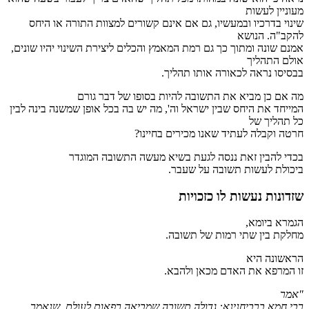
מעוניין לעשות
שינוי בדרכיו ובמעשיו, גם אם אינם קשורים למצוות התורה או היחס
להקב"ה. הנושא
אמנם שונה ומתוך כך גם רמת המאמץ והכלים ליצירת השינוי יהיו שונים,
אולם התהליך
בבסיסו נראה לכאורה אותו תהליך.
מה אם כן מביא את התשובה להיות בסופו של דבר גורם
המייחד את היחס שבין ישראל וה', מה יש בה בכל אופן שמשנה בינה לבין
כל תהליך של
חרטה וקבלה לעתיד שאנו מכירים בחיינו?
בכדי להבין זאת ננסה לגעת בשיא מעשה התשובה המוגדר
ביכולת לעשות תשובה על שעבר.
שזדונות נעשות לו כזכויות
הגמרא ביומא,
מחלקת בין שתי רמות של תשובה.
הראשונה היא
זו המרפא את האדם מכאן ולהבא.
"אמר
רבי חמא ברביחנינא: גדולה תשובה שמביאה רפאות לעולם, שנאמר