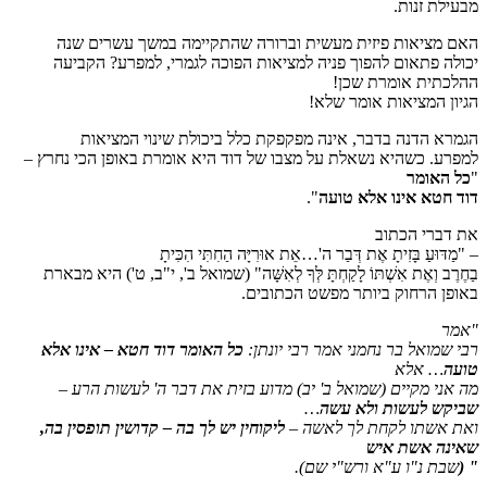
מבעילת זנות.
האם מציאות פיזית מעשית וברורה שהתקיימה במשך עשרים שנה
יכולה פתאום להפוך פניה למציאות הפוכה לגמרי, למפרע? הקביעה
ההלכתית אומרת שכן!
הגיון המציאות אומר שלא!
הגמרא הדנה בדבר, אינה מפקפקת כלל ביכולת שינוי המציאות
למפרע. כשהיא נשאלת על מצבו של דוד היא אומרת באופן הכי נחרץ –
"
כל האומר
דוד חטא אינו אלא טועה
".
את דברי הכתוב
– "מַדּוּעַ בָּזִיתָ אֶת דְּבַר ה'…אֵת אוּרִיָּה הַחִתִּי הִכִּיתָ
בַחֶרֶב וְאֶת אִשְׁתּוֹ לָקַחְתָּ לְּךָ לְאִשָּׁה" (שמואל ב', י"ב, ט') היא מבארת
באופן הרחוק ביותר מפשט הכתובים.
"אמר
רבי שמואל בר נחמני אמר רבי יונתן:
כל האומר דוד חטא – אינו אלא
טועה
… אלא
מה אני מקיים
(שמואל ב' יב)
מדוע בזית את דבר ה' לעשות הרע –
שביקש לעשות ולא עשה
…
ואת אשתו לקחת לך לאשה –
ליקוחין יש לך בה – קדושין תופסין בה,
שאינה אשת איש
"
(
שבת נ"ו ע"א ורש"י שם)
.