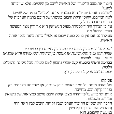
היוצר את מצב ה"קניין" של האישה לייבם מן השמים, אלא שייכותה
למעגל
"ישיבת האחים יחדיו" הוא המגדיר אותה "קנויה" ברמה של שמים
לאח המייבם. ייחוס זקוקת היבום כאשתו של היבם ברמה הערכית של
החיים היא כה גדולה,
עד כי הצורך היחיד לסגירת מעגל הנישואין הוא אך ורק מצד המעשה
הפיזי, הפועל את
פעולתו גם אם אין בו כל כוונת ייבום או אפילו כוונת ביאה כלפי אותה
האישה.
"הבא על יבמתו בין בשוגג בין במזיד בין באונס בין ברצון בין
שהיה הוא מזיד והיא שוגגת או אנוסה בין שהיתה היא מזידה והוא שוגג או
אנוס… קנה…
להטיח
בבהמה והטיח ביבמתו קנה
שהרי נתכוון לשם בעילה מכל מקום"
(רמב"ם
הלכות
יבום וחליצה פרק ב' הלכה ג, ד')
.
פסיקתו
של יהודה מיתה על תמר כאשת כוהן שזנתה, אף שהייתה הלכתית רק
בגדר זקוקת יבם, מחייבת
אותנו להבין שעל פי יהודה מצב זקוקת היבם נחשב כמציאות של נישואין
גמורים. משמעות
הדבר היא שקיום החיבור הערכי שבין זקוקת היבום לבין האח החי
(המבטל את הצורך בקידושין
במעשה הייבום), הוא