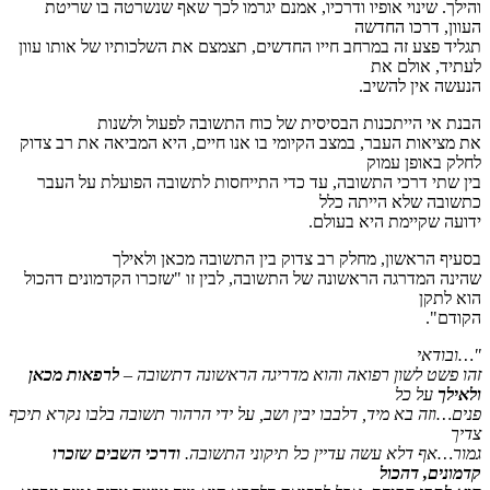
והילך. שינוי אופיו ודרכיו, אמנם יגרמו לכך שאף שנשרטה בו שריטת
העוון, דרכו החדשה
תגליד פצע זה במרחב חייו החדשים, תצמצם את השלכותיו של אותו עוון
לעתיד, אולם את
הנעשה אין להשיב.
הבנת אי הייתכנות הבסיסית של כוח התשובה לפעול ולשנות
את מציאות העבר, במצב הקיומי בו אנו חיים, היא המביאה את רב צדוק
לחלק באופן עמוק
בין שתי דרכי התשובה, עד כדי התייחסות לתשובה הפועלת על העבר
כתשובה שלא הייתה כלל
ידועה שקיימת היא בעולם.
בסעיף הראשון, מחלק רב צדוק בין התשובה מכאן ולאילך
שהינה המדרגה הראשונה של התשובה, לבין זו "שזכרו הקדמונים דהכול
הוא לתקן
הקודם".
"…ובודאי
זהו פשט לשון רפואה והוא מדריגה הראשונה דתשובה –
לרפאות מכאן
ולאילך
על כל
פנים…וזה בא מיד, דלבבו יבין ושב, על ידי הרהור תשובה בלבו נקרא תיכף
צדיך
גמור…אף דלא עשה עדיין כל תיקוני התשובה.
ודרכי השבים שזכרו
קדמונים, דהכול