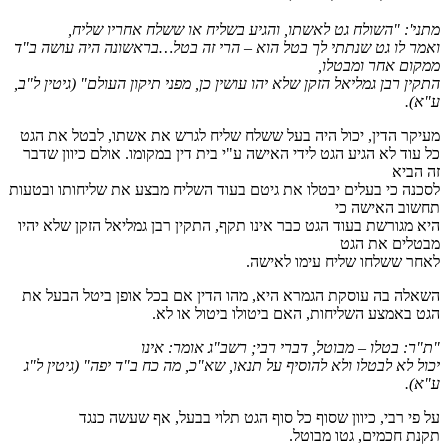
מתני': "השולח גט לאשתו, והגיע בשליח או ששלח אחריו שליח,
ואמר לו גט שנתתי לך בטל הוא – הרי זה בטל…בראשונה היה עושה ב"ד
ממקום אחר ומבטלו,
התקין רבן גמליאל הזקן שלא יהו עושין כן, מפני תיקון העולם"
(גיטין ל"ב,
ע"א)
.
מעיקר הדין, יכול היה בעל ששלח שליח לגרש את אשתו, לבטל את הגט
כל עוד לא הגיע הגט לידי האישה ע"י בית דין במקומו. אולם כיוון שדבר
זה הביא
לסכנה כי בעלים יבטלו את גיטם בעוד השליח מבצע את שליחותו ובטעות
תחשוב האישה כי
היא מגורשת בעוד הגט כבר אינו תקף, התקין רבן גמליאל הזקן שלא יהיו
מבטלים את הגט
לאחר ששלחו שליח עימו לאישה.
השאלה בה עוסקת הגמרא היא, מהו הדין אם בכל אופן ביטל הבעל את
הגט באמצע השליחות, האם ביטולו ביטול או לא.
"ת"ר: בטלו – מבוטל, דברי רבי; רשב"ג אומר: אינו
יכול לא לבטלו ולא להוסיף על תנאו, שא"כ, מה כח ב"ד יפה"
(גיטין ל"ג
ע"א)
.
על פי רבי, כיוון שסוף כל סוף הגט תלוי בבעל, אף שעשה כנגד
תקנת חכמים, גטו מבוטל.