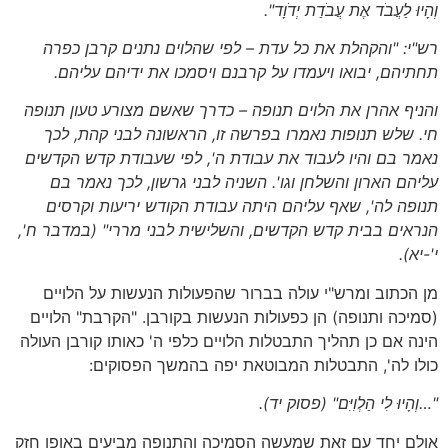
וְהָיוּ לַעֲבֹד אֶת עֲבֹדַת יְדֹוָד".
רש"י: "והקהלת את כל עדת – לפי שהלוים נתנים קרבן כפרה
תחתיהם, יבואו ויעמדו על קרבנם ויסמכו את ידיהם עליהם.
והניף אהרן את הלוים תנופה – כדרך שאשם מצורע טעון תנופה
חי. שלש תנופות נאמרו בפרשה זו, הראשונה לבני קהת, לכך
נאמר בם והיו לעבוד את עבודת ה', לפי שעבודת קדש הקדשים
עליהם הארון והשלחן וגו'. השניה לבני גרשון, לכך נאמר בם
תנופה לה', שאף עליהם היתה עבודת הקודש יריעות וקרסים
הנראים בבית קדש הקדשים, והשלישית לבני מררי"
(במדבר ח',
י'-יא)
.
מן הכתוב ומרש"י עולה בברור שהפעולות הנעשות על הלויים
(סמיכה ותנופה) הן כפעולות הנעשות בקורבן. "הקרבת" הלויים
הינה אם כן תהליך התבטלות הלויים כלפי ה' כאותו קורבן העולה
כולו לה', התבטלות המבוטאת יפה בהמשך הפסוקים:
"…וְהָיוּ לִי הַלְוִיִּם
" (פסוק יד)
.
אולם יחד עם זאת שמעשה הסמיכה והתנופה מביעים באופן חזק