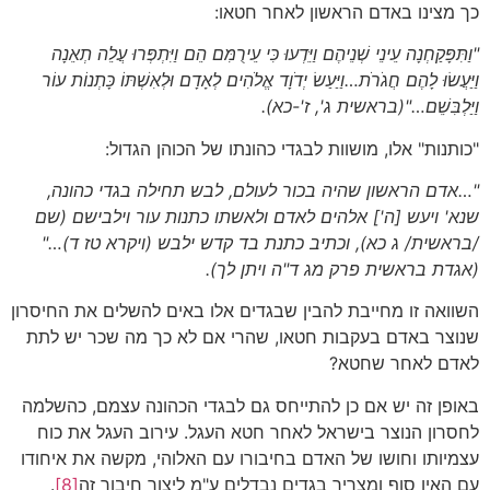
כך מצינו באדם הראשון לאחר חטאו:
"וַתִּפָּקַחְנָה עֵינֵי שְׁנֵיהֶם וַיֵּדְעוּ כִּי עֵירֻמִּם הֵם וַיִּתְפְּרוּ עֲלֵה תְאֵנָה
וַיַּעֲשׂוּ לָהֶם חֲגֹרֹת…וַיַּעַשׂ יְדֹוָד אֱלֹהִים לְאָדָם וּלְאִשְׁתּוֹ כָּתְנוֹת עוֹר
וַיַּלְבִּשֵׁם…"
(בראשית ג', ז'-כא)
.
"כותנות" אלו, מושוות לבגדי כהונתו של הכוהן הגדול:
"…אדם הראשון שהיה בכור לעולם, לבש תחילה בגדי כהונה,
שנא' ויעש [ה'] אלהים לאדם ולאשתו כתנות עור וילבישם
(שם
/בראשית/ ג כא)
, וכתיב כתנת בד קדש ילבש
(ויקרא טז ד)
…"
(אגדת בראשית פרק מג ד"ה ויתן לך).
השוואה זו מחייבת להבין שבגדים אלו באים להשלים את החיסרון
שנוצר באדם בעקבות חטאו, שהרי אם לא כך מה שכר יש לתת
לאדם לאחר שחטא?
באופן זה יש אם כן להתייחס גם לבגדי הכהונה עצמם, כהשלמה
לחסרון הנוצר בישראל לאחר חטא העגל. עירוב העגל את כוח
עצמיותו וחושו של האדם בחיבורו עם האלוהי, מקשה את איחודו
עם האין סוף ומצריך בגדים נבדלים ע"מ ליצור חיבור זה
[8]
.