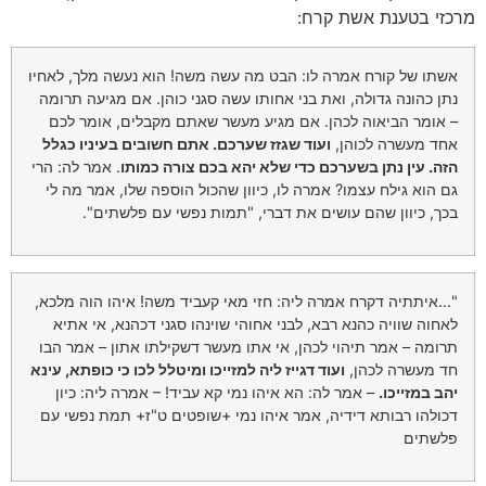
מרכזי בטענת אשת קרח:
אשתו של קורח אמרה לו: הבט מה עשה משה! הוא נעשה מלך, לאחיו
נתן כהונה גדולה, ואת בני אחותו עשה סגני כוהן. אם מגיעה תרומה
– אומר הביאוה לכהן. אם מגיע מעשר שאתם מקבלים, אומר לכם
אחד מעשרה לכוהן,
ועוד שגזז שערכם. אתם חשובים בעיניו כגלל
הזה. עין נתן בשערכם כדי שלא יהא בכם צורה כמותו
. אמר לה: הרי
גם הוא גילח עצמו? אמרה לו, כיוון שהכול הוספה שלו, אמר מה לי
בכך, כיוון שהם עושים את דברי, "תמות נפשי עם פלשתים".
"…איתתיה דקרח אמרה ליה: חזי מאי קעביד משה! איהו הוה מלכא,
לאחוה שוויה כהנא רבא, לבני אחוהי שוינהו סגני דכהנא, אי אתיא
תרומה – אמר תיהוי לכהן, אי אתו מעשר דשקילתו אתון – אמר הבו
חד מעשרה לכהן,
ועוד דגייז ליה למזייכו ומיטלל לכו כי כופתא, עינא
יהב במזייכו.
– אמר לה: הא איהו נמי קא עביד! – אמרה ליה: כיון
דכולהו רבותא דידיה, אמר איהו נמי +שופטים ט"ז+ תמת נפשי עם
פלשתים