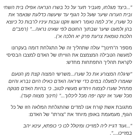
"…כיצד מגלחו, מעביר תער על כל בשרו הנראה אפילו בית השחי
ובית הערוה שיער שעל כל הגוף עד שיעשה כדלעת שנאמר את
כל שערו, א"כ למה נאמר ראשו וזקנו וגבות עיניו לרבות כל כיוצא
בהן ולמעט שיער שבתוך החוטם לפי שאינו נראה…"
(רמב"ם
הלכות טומאת צרעת פרק יא הלכה א')
.
מספר ה"חינוך" עולה שתהליך זה של התגלחת דומה בעקרונו
למעשה הטבילה המצמצם את הווייתו של האדם למצבו הבסיסי
לקראת תהליך התפתחות מחדש:
"שיגלח המצורע את כל שערו…משרשי המצוה קצת מן הטעם
שאמרו למעלה במים כדי שיראה האדם כאילו היום נברא והיום
מתחיל שערו לצמוח ויחדש מעשיו לטוב. כי בהיות האדם מנוקה
מכל שער אז ינקה יפה מכל ליכלוך…"
(חינוך מצווה קעד).
מתגובת אשת קורח אנו למדים שהתגלחת המלאה הזו של כל
הגוף, מעמעמת באופן מיוחד את "צורתו" של האדם:
"…ועוד דגייז ליה למזייכו ומיטלל לכו כי כופתא, עינא יהב
במזייכו….".