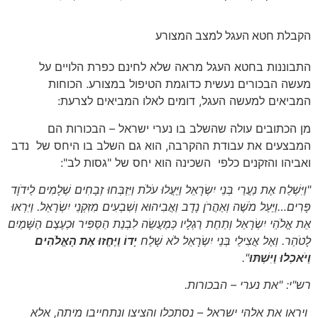
הקבלת חטא העגל למצב המצורע
התבוננות בחטא העגל מראה שלא לחינם כפרת הלויים על
מעשה הבכורים נעשית כדוגמת הטיפול במצורע. הכוחות
המביאים למעשה העגל, דומים לאלו המביאים לצרעת:
מן הכתובים עולה שהשלב בו נערי ישראל – הבכורות הם
המבצעים את עבודת ההקרבה, הוא גם השלב בו היחס של נדב
ואביהו והזקנים כלפי השכינה הוא יחס של "גסות לב":
"וַיִּשְׁלַח אֶת נַעֲרֵי בְּנֵי יִשְׂרָאֵל וַיַּעֲלוּ עֹלֹת וַיִּזְבְּחוּ זְבָחִים שְׁלָמִים לַידֹוָד
פָּרִים…וַיַּעַל מֹשֶׁה וְאַהֲרֹן נָדָב וַאֲבִיהוּא וְשִׁבְעִים מִזִּקְנֵי יִשְׂרָאֵל. וַיִּרְאוּ
אֵת אֱלֹהֵי יִשְׂרָאֵל וְתַחַת רַגְלָיו כְּמַעֲשֵׂה לִבְנַת הַסַּפִּיר וּכְעֶצֶם הַשָּׁמַיִם
לָטֹהַר. וְאֶל אֲצִילֵי בְּנֵי יִשְׂרָאֵל לֹא שָׁלַח
יָדוֹ וַיֶּחֱזוּ אֶת הָאֱלֹהִים
וַיֹּאכְלוּ וַיִּשְׁתּוּ
".
רש"י: "את נערי – הבכורות.
ויראו את אלהי ישראל – נסתכלו והציצו ונתחייבו מיתה, אלא