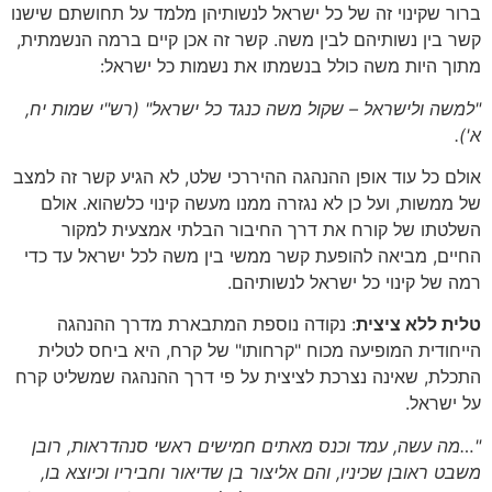
ברור שקינוי זה של כל ישראל לנשותיהן מלמד על תחושתם שישנו
קשר בין נשותיהם לבין משה. קשר זה אכן קיים ברמה הנשמתית,
מתוך היות משה כולל בנשמתו את נשמות כל ישראל:
"למשה ולישראל – שקול משה כנגד כל ישראל"
(רש"י שמות יח,
א')
.
אולם כל עוד אופן ההנהגה ההיררכי שלט, לא הגיע קשר זה למצב
של ממשות, ועל כן לא נגזרה ממנו מעשה קינוי כלשהוא. אולם
השלטתו של קורח את דרך החיבור הבלתי אמצעית למקור
החיים, מביאה להופעת קשר ממשי בין משה לכל ישראל עד כדי
רמה של קינוי כל ישראל לנשותיהם.
טלית ללא ציצית
: נקודה נוספת המתבארת מדרך ההנהגה
הייחודית המופיעה מכוח "קרחותו" של קרח, היא ביחס לטלית
התכלת, שאינה נצרכת לציצית על פי דרך ההנהגה שמשליט קרח
על ישראל.
"…מה עשה, עמד וכנס מאתים חמישים ראשי סנהדראות, רובן
משבט ראובן שכיניו, והם אליצור בן שדיאור וחביריו וכיוצא בו,