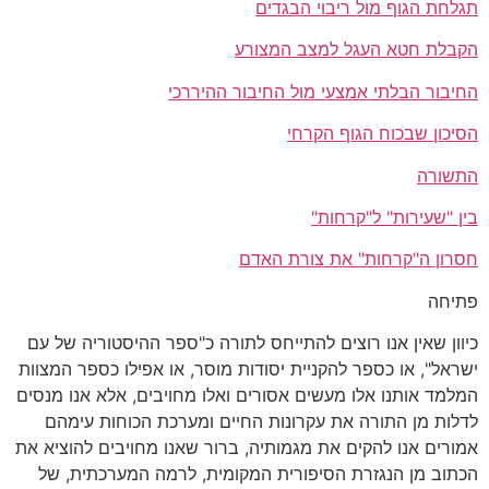
תגלחת הגוף מול ריבוי הבגדים
הקבלת חטא העגל למצב המצורע
החיבור הבלתי אמצעי מול החיבור ההיררכי
הסיכון שבכוח הגוף הקרחי
התשורה
בין "שעירות" ל"קרחות"
חסרון ה"קרחות" את צורת האדם
פתיחה
כיוון שאין אנו רוצים להתייחס לתורה כ"ספר ההיסטוריה של עם
ישראל", או כספר להקניית יסודות מוסר, או אפילו כספר המצוות
המלמד אותנו אלו מעשים אסורים ואלו מחויבים, אלא אנו מנסים
לדלות מן התורה את עקרונות החיים ומערכת הכוחות עימהם
אמורים אנו להקים את מגמותיה, ברור שאנו מחויבים להוציא את
הכתוב מן הנגזרת הסיפורית המקומית, לרמה המערכתית, של