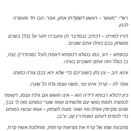
רש"י: "מעשר – ראשון דשקליתו אתון, אמר: הבו חד מעשרה
לכהן.
דגייז למזייכו – דכתיב (במדבר ח) והעבירו תער על [כל] בשרם
ומשחק בכם כאילו אתם שוטים.
ככופתא – רעי, כמו בטולא דכופתא דאמרן לעיל
/סנהדרין/ (צח,
ב)
כגלל הזה אתם חשובים בעיניו.
עינא יהב – עין נתן בשעריכם כדי שלא יהא בכם צורה כמותו.
אמר לה – קרח: איהו נמי, משה עצמו גלח כל שערו.
כיון דכולא רבותא דידיה הוא – אינו חושש אם גילח עצמו, דקאמר
לנפשיה תמות נפשי עם פלשתים אגזוז שערי כמותם ומה לי בכך,
שהם מקיימין אפילו מה שאני מצוה לשחוק – אגזוז עכשיו כמותם
כדי להפיס דעתם
(סנהדרין קט, ע"ב)
.
מהבעת שמו של קרח את מציאות קרחותו, ומתלונת אשת קרח,