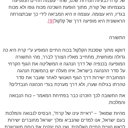
של קרח לבעיות המידות שלנו, שהרי עוצמת החיים המופיעה
בעצמיותו של קורח, מתוך הופעת השכינה מכוח גופו ולא מכוח
בגדיו, היא עצומה. עוצמה זו היא המביאה לידי כך שבתצורתה
הראשונית היא מופיעה דרך של קלקול
[9]
.
התשורה
דווקא מתוך שסכנת הקלקול בכוח החיים המופיע ע"י קרח היא כה
גדולה ומוחשית, מתחייב מאליו הצורך לברר, מהי התשורה
המופיעה בכנפיה של דרך הנהגה זו המשליטה את הגוף הקרחי
על סדר ההנהגה בישראל. איזו מעלה יש בהמשכת הנהגה
המחוברת ישירות דרך הגוף האנושי לאחר שעבר את סדר
טהרתו בגילוח שערו, ולא דרך מערכת בגדי הכהונה הנבדלים?
את התשובה לכך הזכרנו כבר בפתיחת המאמר – כוח הנבואה
והמלכות.
מהיות שמואל – "ראיית עינו של קרח", הבסיס לנבואה והמלכות
בעם ישראל, אנו למדים שהנביא ומלך ישראל מחוברים ישירות
לראש הוויית החיים האלוהית, ואין הם יונקים את כוחם משרשרת