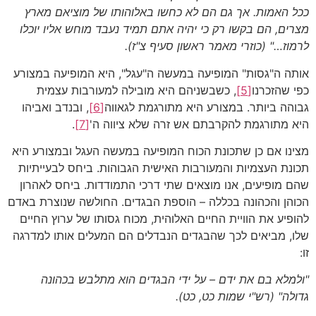
ככל האמות. אך גם הם לא כחשו באלוהותו של מוציאם מארץ
מצרים, הם בקשו רק כי יהיה אתם תמיד נעבד מוחש אליו יוכלו
לרמוז…"
(כוזרי מאמר ראשון סעיף צ"ז)
.
אותה ה"גסות" המופיעה במעשה ה"עגל", היא המופיעה במצורע
כפי שהזכרנו
[5]
, כשבשניהם היא מובילה למעורבות עצמית
גבוהה ביותר. במצורע היא מתורגמת לגאווה
[6]
, ובנדב ואביהו
היא מתורגמת להקרבתם אש זרה שלא ציווה ה'
[7]
.
מצינו אם כן שתכונת הכוח המופיעה במעשה העגל ובמצורע היא
תכונת העצמיות והמעורבות האישית הגבוהות. ביחס לבעייתיות
שהם מופיעים, אנו מוצאים שתי דרכי התמודדות. ביחס לאהרון
הכוהן והכהונה בכללה – הוספת הבגדים. החולשה שנוצרת באדם
להופיע את הוויית החיים האלוהית, מכוח גסותו של ערוץ החיים
שלו, מביאים לכך שהבגדים הנבדלים הם המעלים אותו למדרגה
זו:
"ולמלא בם את ידם – על ידי הבגדים הוא מתלבש בכהונה
גדולה"
(רש"י שמות כט, כט)
.