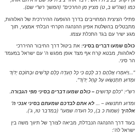
כמו (שה"ש ב, ט) מציץ מן החרכים"
(המשך רש"י שם)
.
פתילי הציצית המחוייבים בדרך ההופעה ההיררכית של האלוהות,
מתבטלים בהשלטת אפיון ההנהגה הקרחי הבלתי אמצעי, תוך
מגע ישיר עם בגד התכלת עצמו.
כולם שמעו דברים בסיני
: את ביטול דרך החיבור ההיררכי
לאלוהות, מבטא קרח אף מצד אופן מפגש ה' עם ישראל במעמד
הר סיני.
"…וַיֹּאמְרוּ אֲלֵהֶם רַב לָכֶם כִּי כָל הָעֵדָה כֻּלָּם קְדֹשִׁים וּבְתוֹכָם יְדֹוָד
וּמַדּוּעַ תִּתְנַשְּׂאוּ עַל קְהַל יְדֹוָד".
רש"י: "כלם קדושים
– כולם שמעו דברים בסיני מפי הגבורה
.
ומדוע תתנשאו – …
לא אתם לבדכם שמעתם בסיני אנכי ה'
אלהיך
(שמות כ
ב)
, כל העדה שמעו"
(במדבר טז, ג')
.
בעוד דרך ההנהגה הנבדלת, מביאה לצורך של תיווך משה בין
ישראל לה':