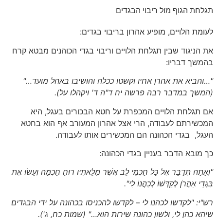
תגלחת הגוף מול ריבוי הבגדים
לעומת הלויים, מופיע אהרון בריבוי בגדים:
את הניגוד שבין תגלחת הלויים וריבוי בגדי הכוהנים מבטא קרח
בהמשך דבריו:
"…והביא את אהרן אחיו וקשטו ככלה והושיבו באהל מועד…"
(המשך במדבר רבה פרשה יח ד"ה ד' ויקהלו על)
.
אם תגלחת הלויים המכפרת על חטא הבכורים בעגל, היא
המכשירתם לעבודה, הרי אצל אהרון המעורב אף הוא בחטא
העגל, בגדי הכהונה הם המכשירים אותו לעבודה.
כך מובא הדבר בעניין בגדי הכהונה:
"וְאַתָּה תְּדַבֵּר אֶל כָּל חַכְמֵי לֵב אֲשֶׁר מִלֵּאתִיו רוּחַ חָכְמָה וְעָשׂוּ אֶת
בִּגְדֵי אַהֲרֹן לְקַדְּשׁוֹ לְכַהֲנוֹ לִי".
רש"י: "לקדשו לכהנו לי – לקדשו להכניסו בכהונה על ידי הבגדים
שיהא כהן לי, ולשון כהונה שירות הוא…"
(שמות כח, ג')
.