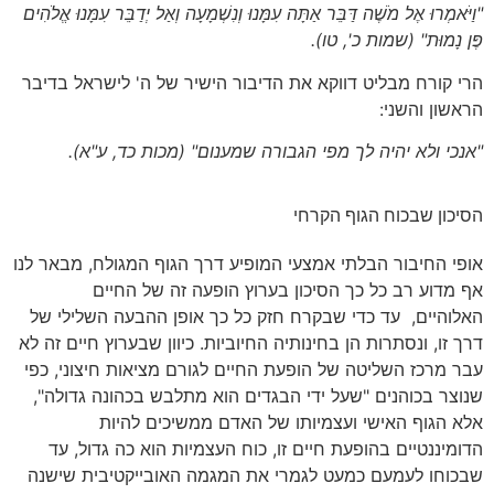
"וַיֹּאמְרוּ אֶל מֹשֶׁה דַּבֵּר אַתָּה עִמָּנוּ וְנִשְׁמָעָה וְאַל יְדַבֵּר עִמָּנוּ אֱלֹהִים
פֶּן נָמוּת"
(שמות כ', טו)
.
הרי קורח מבליט דווקא את הדיבור הישיר של ה' לישראל בדיבר
הראשון והשני:
"אנכי ולא יהיה לך מפי הגבורה שמענום"
(מכות כד, ע"א)
.
הסיכון שבכוח הגוף הקרחי
אופי החיבור הבלתי אמצעי המופיע דרך הגוף המגולח, מבאר לנו
אף מדוע רב כל כך הסיכון בערוץ הופעה זה של החיים
האלוהיים, עד כדי שבקרח חזק כל כך אופן ההבעה השלילי של
דרך זו, ונסתרות הן בחינותיה החיוביות. כיוון שבערוץ חיים זה לא
עבר מרכז השליטה של הופעת החיים לגורם מציאות חיצוני, כפי
שנוצר בכוהנים "שעל ידי הבגדים הוא מתלבש בכהונה גדולה",
אלא הגוף האישי ועצמיותו של האדם ממשיכים להיות
הדומיננטיים בהופעת חיים זו, כוח העצמיות הוא כה גדול, עד
שבכוחו לעמעם כמעט לגמרי את המגמה האובייקטיבית שישנה