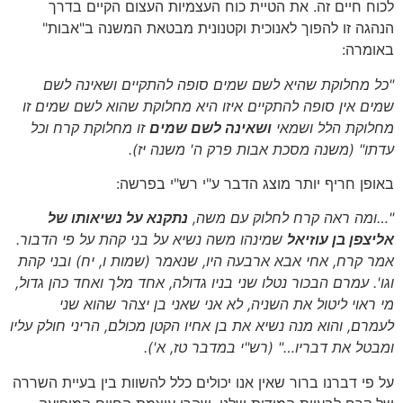
לכוח חיים זה. את הטיית כוח העצמיות העצום הקיים בדרך
הנהגה זו להפוך לאנוכית וקטנונית מבטאת המשנה ב"אבות"
באומרה:
"כל מחלוקת שהיא לשם שמים סופה להתקיים ושאינה לשם
שמים אין סופה להתקיים איזו היא מחלוקת שהוא לשם שמים זו
מחלוקת הלל ושמאי
ושאינה לשם שמים
זו מחלוקת קרח וכל
עדתו"
(משנה מסכת אבות פרק ה' משנה יז)
.
באופן חריף יותר מוצג הדבר ע"י רש"י בפרשה:
"…ומה ראה קרח לחלוק עם משה,
נתקנא על נשיאותו של
אליצפן בן עוזיאל
שמינהו משה נשיא על בני קהת על פי הדבור.
אמר קרח, אחי אבא ארבעה היו, שנאמר
(שמות ו, יח)
ובני קהת
וגו'. עמרם הבכור נטלו שני בניו גדולה, אחד מלך ואחד כהן גדול,
מי ראוי ליטול את השניה, לא אני שאני בן יצהר שהוא שני
לעמרם, והוא מנה נשיא את בן אחיו הקטן מכולם, הריני חולק עליו
ומבטל את דבריו…"
(רש"י במדבר טז, א')
.
על פי דברנו ברור שאין אנו יכולים כלל להשוות בין בעיית השררה