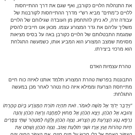
את התנהלות הלויים כקורבן, ואף שגם את דרך ההתייחסות
ללויים כ"מתים" מביא רש"י מדרך ההתייחסות לקורבנות של
עבודה זרה, לא ניתן להתחמק מן העובדה שגילוחם של הלויים
משליך עליהם את גדר המצורע עצמו. מכאן אנו חייבים להסיק
שמגמת התבטלותם של הלויים כקורבן באה על בסיס מציאות
מסוימת שמצב המצורע הוא המביע אותו, כשמעשה התגלחת
הוא מרכזי ביצירתו.
טהרת עצמיות האדם
התבוננות בפרשת טהרת המצורע תלמד אותנו לאיזה כוח חיים
מתייחסת הצרעת וממילא איזה כוח נטהר לאחר מכן במעשה
התגלחת:
"וַיְדַבֵּר יְדֹוָד אֶל מֹשֶׁה לֵּאמֹר. זֹאת תִּהְיֶה תּוֹרַת הַמְּצֹרָע בְּיוֹם טָהֳרָתוֹ
וְהוּבָא אֶל הַכֹּהֵן. וְיָצָא הַכֹּהֵן אֶל מִחוּץ לַמַּחֲנֶה וְרָאָה הַכֹּהֵן וְהִנֵּה
נִרְפָּא נֶגַע הַצָּרַעַת מִן הַצָּרוּע. וְצִוָּה הַכֹּהֵן וְלָקַח לַמִּטַּהֵר שְׁתֵּי צִפֳּרִים
חַיּוֹת טְהֹרוֹת וְעֵץ אֶרֶז וּשְׁנִי תוֹלַעַת וְאֵזֹב. וְצִוָּה הַכֹּהֵן וְשָׁחַט אֶת
הַצִּפּוֹר הָאֶחָת אֶל כְּלִי חֶרֶשׂ עַל מַיִם חַיִּים. אֶת הַצִּפֹּר הַחַיָּה יִקַּח