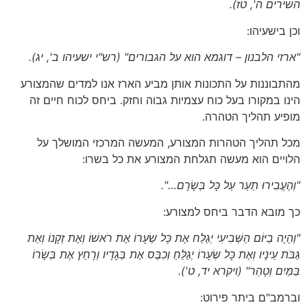
השירים ה', טז)
.
וכן בישעיהו:
"ארזי הלבנון – דוגמא הוא על הגבורים"
(רש"י ישעיהו ב', יג)
.
מהתבוננות על התכונות אותן מביע הארז אנו למדים שהמצורע
הינו במקורו בעל כוח עצמיות גבוה וחזק. ביחס לכוח חיים זה
מופיע תהליך הטהרה.
מכל תהליך הטהרות המצורע, המעשה המרכזי המושלך על
הלויים הוא מעשה תגלחת המצורע את כל בשרו:
"וְהֶעֱבִירוּ תַעַר עַל כָּל בְּשָׂרָם…".
כך מובא הדבר ביחס למצורע:
"וְהָיָה בַיּוֹם הַשְּׁבִיעִי יְגַלַּח אֶת כָּל שְׂעָרוֹ אֶת רֹאשׁוֹ וְאֶת זְקָנוֹ וְאֵת
גַּבֹּת עֵינָיו וְאֶת כָּל שְׂעָרוֹ יְגַלֵּחַ וְכִבֶּס אֶת בְּגָדָיו וְרָחַץ אֶת בְּשָׂרוֹ
בַּמַּיִם וְטָהֵר"
(ויקרא יד, ט')
.
וברמב"ם ביתר פירוט: