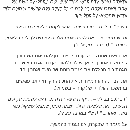
וּמָאתָיִם נְשִׂיאֵי עֵדָה קְרִאֵי מוֹעֵד אַנְשֵׁי שֵׁם. וַיִּקָּהֲלוּ עַל מֹשֶׁה וְעַל
אַהֲרֹן וַיֹּאמְרוּ אֲלֵהֶם רַב לָכֶם כִּי כָל הָעֵדָה כֻּלָּם קְדֹשִׁים וּבְתוֹכָם יְדֹוָד
וּמַדּוּעַ תִּתְנַשְּׂאוּ עַל קְהַל יְדֹוָד:
רש"י: "רב לכם – הרבה יותר מדאי לקחתם לעצמכם גדולה.
ומדוע תתנשאו – אם לקחת אתה מלכות לא היה לך לברר לאחיך
כהונה…"
(במדבר טז, א'-ג').
אנו רואים שהתגר של קרח מתייחס הן למנהיגות משה והן
למנהיגות אהרון. מכאן יש לנו ללמוד שקרח מגלם באישיותו
מגמת כוח הכוללת את מגמת כוחם של משה ואהרון יחדיו.
את הבחינה הזו המייחדת את התכונה הקרחית אנו פוגשים
בהמשכו ההולדתי של קרח – בשמואל.
"רב לכם בני לוי – … וקרח שפקח היה מה ראה לשטות זה, עינו
הטעתו, ראה שלשלת גדולה יוצאה ממנו, שמואל ששקול כנגד
משה ואהרן…"
(רש"י במדבר טז, ז'
).
על מגמה זו שבקרח, אנו נעמוד בהמשך.