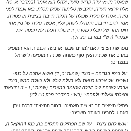
שנאמר נשיאי עדה קריאי מועד, ולהלן הוא אומר (במדבר א, טז)
אלה קרואי העדה, והלבישן טליתות שכולן תכלת. באו ועמדו לפני
משה. אמרו לו טלית שכולה של תכלת חייבת בציצית או פטורה.
אמר להם חייבת. התחילו לשחק עליו, אפשר טלית של מין אחר
חוט אחד של תכלת פוטרה, זו שכולה תכלת לא תפטור את
עצמה"
(רש"י במדבר טז, א').
מפרשת הציצית אנו למדים שבגד ארבעה הכנפות הוא המופיע
באדם את שכינת האין סוף כאותה שכינה המופיעה לישראל
במצרים:
"על כנפי בגדיהם – כנגד
(שמות יט, ד)
ואשא אתכם על כנפי
נשרים. על ארבע כנפות ולא בעלת שלש ולא בעלת חמש, כנגד
ארבע לשונות של גאולה שנאמר במצרים
(שמות ו, ו –
ז)
והוצאתי
והצלתי וגאלתי ולקחתי"
(רש"י במדבר פרק ט"ו ל"ז)
.
פתילי הציצית הם "ציצית האחיזה" ו"חור ההצצה" דרכם ניתן
לאחוז ולהביט באותה השכינה:
"ועשו להם ציצת – על שם הפתילים התלוים בה, כמו
(יחזקאל ח,
ג)
ויקחני בציצית ראשי. דבר אחר ציצית על שם וראיתם אותו,