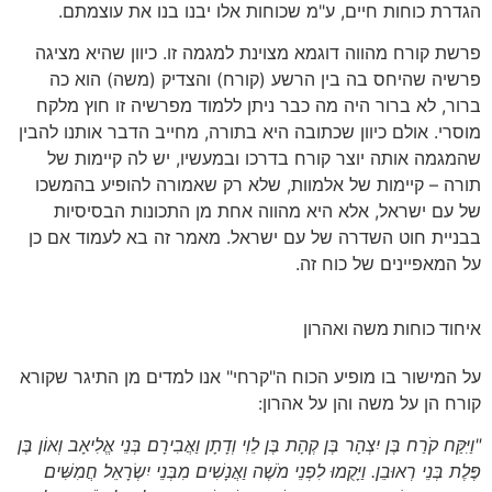
הגדרת כוחות חיים, ע"מ שכוחות אלו יבנו בנו את עוצמתם.
פרשת קורח מהווה דוגמא מצוינת למגמה זו. כיוון שהיא מציגה
פרשיה שהיחס בה בין הרשע (קורח) והצדיק (משה) הוא כה
ברור, לא ברור היה מה כבר ניתן ללמוד מפרשיה זו חוץ מלקח
מוסרי. אולם כיוון שכתובה היא בתורה, מחייב הדבר אותנו להבין
שהמגמה אותה יוצר קורח בדרכו ובמעשיו, יש לה קיימות של
תורה – קיימות של אלמוות, שלא רק שאמורה להופיע בהמשכו
של עם ישראל, אלא היא מהווה אחת מן התכונות הבסיסיות
בבניית חוט השדרה של עם ישראל. מאמר זה בא לעמוד אם כן
על המאפיינים של כוח זה.
איחוד כוחות משה ואהרון
על המישור בו מופיע הכוח ה"קרחי" אנו למדים מן התיגר שקורא
קורח הן על משה והן על אהרון:
"וַיִּקַּח קֹרַח בֶּן יִצְהָר בֶּן קְהָת בֶּן לֵוִי וְדָתָן וַאֲבִירָם בְּנֵי אֱלִיאָב וְאוֹן בֶּן
פֶּלֶת בְּנֵי רְאוּבֵן. וַיָּקֻמוּ לִפְנֵי מֹשֶׁה וַאֲנָשִׁים מִבְּנֵי יִשְׂרָאֵל חֲמִשִּׁים