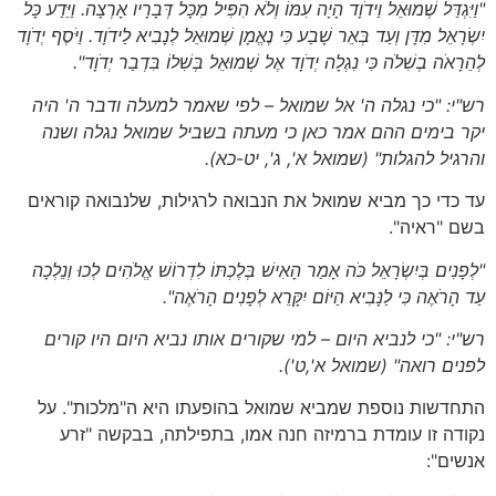
"וַיִּגְדַּל שְׁמוּאֵל וַידֹוָד הָיָה עִמּוֹ וְלֹא הִפִּיל מִכָּל דְּבָרָיו אָרְצָה. וַיֵּדַע כָּל
יִשְׂרָאֵל מִדָּן וְעַד בְּאֵר שָׁבַע כִּי נֶאֱמָן שְׁמוּאֵל לְנָבִיא לַידֹוָד. וַיֹּסֶף יְדֹוָד
לְהֵרָאֹה בְשִׁלֹה כִּי נִגְלָה יְדֹוָד אֶל שְׁמוּאֵל בְּשִׁלוֹ בִּדְבַר יְדֹוָד".
רש"י: "כי נגלה ה' אל שמואל – לפי שאמר למעלה ודבר ה' היה
יקר בימים ההם אמר כאן כי מעתה בשביל שמואל נגלה ושנה
והרגיל להגלות"
(שמואל א', ג', יט-כא)
.
עד כדי כך מביא שמואל את הנבואה לרגילות, שלנבואה קוראים
בשם "ראיה".
"לְפָנִים בְּיִשְׂרָאֵל כֹּה אָמַר הָאִישׁ בְּלֶכְתּוֹ לִדְרוֹשׁ אֱלֹהִים לְכוּ וְנֵלְכָה
עַד הָרֹאֶה כִּי לַנָּבִיא הַיּוֹם יִקָּרֵא לְפָנִים הָרֹאֶה".
רש"י: "כי לנביא היום – למי שקורים אותו נביא היום היו קורים
לפנים רואה"
(שמואל א',ט')
.
התחדשות נוספת שמביא שמואל בהופעתו היא ה"מלכות". על
נקודה זו עומדת ברמיזה חנה אמו, בתפילתה, בבקשה "זרע
אנשים":