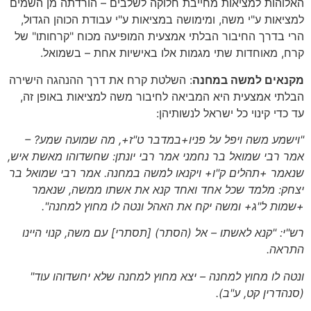
האלוהות למציאות מחייבת חלוקה לשלבים – הורדתה מן השמים
למציאות ע"י משה, ומימושה במציאות ע"י עבודת הכוהן הגדול,
הרי בדרך החיבור הבלתי אמצעית המופיעה מכוח "קרחותו" של
קרח, מאוחדות שתי מגמות אלו באישיות אחת – בשמואל.
מקנאים למשה במחנה
: השלטת קרח את דרך ההנהגה הישירה
הבלתי אמצעית היא המביאה לחיבור משה למציאות באופן זה,
עד כדי קינוי כל ישראל לנשותיהן:
"וישמע משה ויפל על פניו+במדבר ט"ז+, מה שמועה שמע? –
אמר רבי שמואל בר נחמני אמר רבי יונתן: שחשדוהו מאשת איש,
שנאמר +תהלים ק"ו+ ויקנאו למשה במחנה. אמר רבי שמואל בר
יצחק: מלמד שכל אחד ואחד קנא את אשתו ממשה, שנאמר
+שמות ל"ג+ ומשה יקח את האהל ונטה לו מחוץ למחנה".
רש"י: "קנא לאשתו – אל (הסתר) [תסתרי] עם משה, קנוי היינו
התראה.
ונטה לו מחוץ למחנה – יצא מחוץ למחנה שלא יחשדוהו עוד"
(סנהדרין קט, ע"ב)
.