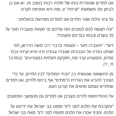
אנו למדים שהגדרת כוחו של תלויה רבות במצב זה. יש אם כן
לבחון מה משמעות "קרחה" זו, ומה היא מוסיפה לקרח.
על ציווי גילוח שער הלויים אנו לומדים מפרשת בהעלותך:
"וְכֹה תַעֲשֶׂה לָהֶם לְטַהֲרָם הַזֵּה עֲלֵיהֶם מֵי חַטָּאת וְהֶעֱבִירוּ תַעַר עַל
כָּל בְּשָׂרָם וְכִבְּסוּ בִגְדֵיהֶם וְהִטֶּהָרוּ".
רש"י: "והעבירו תער – מצאתי בדברי רבי משה הדרשן, לפי
שנתנו כפרה על הבכורות שעבדו עבודה זרה והיא קרויה זבחי
מתים, והמצורע קרוי מת, הזקיקם תגלחת כמצורעים"
(במדבר
ח', ז').
מן ההשוואה שנעשית בין "זבחי המתים" לבין הלויים, עד כדי
הצורך להביע את הגדרת ה"מתים" אף ביחס ללויים, אנו למדים
שהלויים עצמם מהווים את קורבן העם.
על ההתייחסות ללויים כקורבן אנו למדים גם מהמשך הפסוקים:
"וְהִקְרַבְתָּ אֶת הַלְוִיִּם לִפְנֵי יְדֹוָד וְסָמְכוּ בְנֵי יִשְׂרָאֵל אֶת יְדֵיהֶם עַל
הַלְוִיִּם. וְהֵנִיף אַהֲרֹן אֶת הַלְוִיִּם תְּנוּפָה לִפְנֵי יְדֹוָד מֵאֵת בְּנֵי יִשְׂרָאֵל