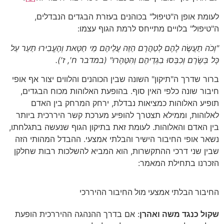
לעומת אופן ה"טיפול" בכוהנים בעזרת הבגדים הנבדלים,
ה"טיפול" בלויים מתייחס לרמת הגוף עצמו:
"וְכֹה תַעֲשֶׂה לָהֶם לְטַהֲרָם הַזֵּה עֲלֵיהֶם מֵי חַטָּאת וְהֶעֱבִירוּ תַעַר עַל
כָּל בְּשָׂרָם וְכִבְּסוּ בִגְדֵיהֶם וְהִטֶּהָרוּ"
(במדבר ח', ז')
.
ברור שדרך ה"תיקון" השונה שבין הכוהנים והלווים יצור אף אופי
חיבור שונה כלפי האין סוף. בהופעת האלוהות מכוח הבגדים,
תופיע האלוהות כמציאות נבדלת, ירחק המרחק בין האדם
לאלוהות, וממילא תצטרך להופיע מערכת קשר היררכית ביותר
בין האדם והאלוהות. לעומת זאת בתיקון הגוף שנעשה בתגלחתו,
נשאר אופי החיבור הישיר והבלתי אמצעי. ההבדל המהותי הזה
שבין שני דרכי ההתקשרות, הוא המביא להשלכות רבות שחלקן
הזכרנו בתחילת המאמר:
החיבור הבלתי אמצעי מול החיבור ההיררכי
שקול כנגד משה ואהרן
: אם בדרך ההנהגה ההיררכית הופעת