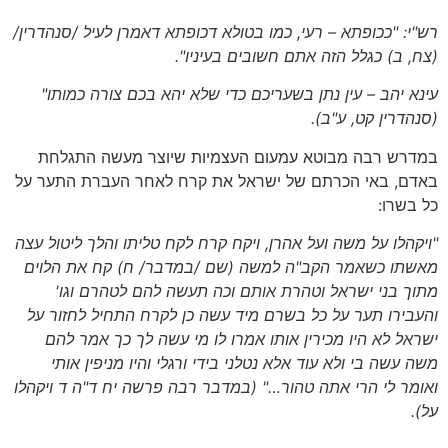
רש"י: "ככופתא – רעי, כמו בטולא דכופתא דאמרן לעיל
/סנהדרין/
(צח, ב)
כגלל הזה אתם חשובים בעיניו".
עינא יהב – עין נתן בשעריכם כדי שלא יהא בכם צורה כמותו"
(סנהדרין קט, ע"ב)
.
במדרש רבה מבוטא עמעום העצמיות שיוצר מעשה התגלחת
באדם, באי הכרתם של ישראל את קרח לאחר העברת התער על
כל בשרו:
"ויקהלו על משה ועל אהרן, ויקח קרח לקח טליתו והלך ליטול עצה
מאשתו כשאמר הקב"ה למשה
(שם /במדבר/ ח)
קח את הלוים
מתוך בני ישראל וטהרת אותם וכה תעשה להם לטהרם וגו'
והעבירו תער על כל בשרם מיד עשה כן לקרח התחיל לחזור על
ישראל לא היו מכירין אותו אמרו לו מי עשה לך כך אמר להם
משה עשה בי ולא עוד אלא נטלני בידי ורגלי והיו מניפין אותי
ואומר לי הרי אתה טהור…"
(במדבר רבה פרשה יח ד"ה ד ויקהלו
על)
.