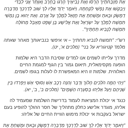
אֶת מִזְבְּחֹתֶיךָ הָרָסוּ וְאֶת נְבִיאֶיךָ הָרְגוּ בֶחָרֶב וָאִוָּתֵר אֲנִי לְבַדִּי
וַיְבַקְשׁוּ אֶת נַפְשִׁי לְקַחְתָּהּ. וַיֹּאמֶר יְדֹוָד אֵלָיו לֵךְ שׁוּב לְדַרְכְּךָ מִדְבַּרָה
דַמָּשֶׂק וּבָאתָ וּמָשַׁחְתָּ אֶת חֲזָאֵל לְמֶלֶךְ עַל אֲרָם. וְאֵת יֵהוּא בֶן נִמְשִׁי
תִּמְשַׁח לְמֶלֶךְ עַל יִשְׂרָאֵל וְאֶת אֱלִישָׁע בֶּן שָׁפָט מֵאָבֵל מְחוֹלָה
תִּמְשַׁח לְנָבִיא תַּחְתֶּיךָ".
רש"י: "תמשח לנביא תחתיך – אי איפשי בנביאותך מאחר שאתה
מלמד קטיגוריא על בני"
(מלכים א', יט)
.
מדרך עלייתו לשמים אנו למדים שסיבת הדבר היא שלמות
הופעה מקסימאלית, תיאום גמור בין הגוף למגמת החיים
האלוהית. שלמות זו היא המאפשרת לו לעלות בגופו לשמים.
"וַיְהִי הֵמָּה הֹלְכִים הָלוֹךְ וְדַבֵּר וְהִנֵּה רֶכֶב אֵשׁ וְסוּסֵי אֵשׁ וַיַּפְרִדוּ בֵּין
שְׁנֵיהֶם וַיַּעַל אֵלִיָּהוּ בַּסְעָרָה הַשָּׁמָיִם"
(מלכים ב', ב', יא)
.
כנגד אי יכולת המציאות לעמוד בדרישת השלמות שמעמיד לה
אליהו, מוגדר אלישע כחלק מתהליך של חסר ההולך להופיע בעם
ישראל בעקבות אי יכולת מימוש הוויית החיים של אליהו:
"וַיֹּאמֶר יְדֹוָד אֵלָיו לֵךְ שׁוּב לְדַרְכְּךָ מִדְבַּרָה דַמָּשֶׂק וּבָאתָ וּמָשַׁחְתָּ אֶת