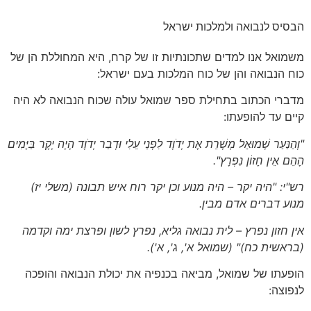
הבסיס לנבואה ולמלכות ישראל
משמואל אנו למדים שתכונתיות זו של קרח, היא המחוללת הן של
כוח הנבואה והן של כוח המלכות בעם ישראל:
מדברי הכתוב בתחילת ספר שמואל עולה שכוח הנבואה לא היה
קיים עד להופעתו:
"וְהַנַּעַר שְׁמוּאֵל מְשָׁרֵת אֶת יְדֹוָד לִפְנֵי עֵלִי וּדְבַר יְדֹוָד הָיָה יָקָר בַּיָּמִים
הָהֵם אֵין חָזוֹן נִפְרָץ".
רש"י: "היה יקר – היה מנוע וכן יקר רוח איש תבונה
(משלי יז)
מנוע דברים אדם מבין.
אין חזון נפרץ – לית נבואה גליא, נפרץ לשון ופרצת ימה וקדמה
(בראשית כח)
"
(שמואל א', ג', א'
).
הופעתו של שמואל, מביאה בכנפיה את יכולת הנבואה והופכה
לנפוצה: