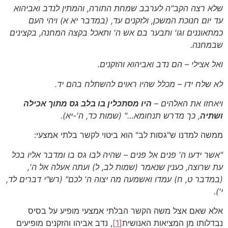
שלא רצה הקב"ה לערבב שמחת התורה, והמתין לנדב ואביהוא
עד יום חנוכת המשכן, ולזקנים עד,
(במדבר יא א)
ויהי העם
כמתאוננים וגו' ותבער בם אש ה' ותאכל בקצה המחנה, בקצינים
שבמחנה.
ואל אצילי – הם נדב ואביהוא והזקנים.
לא שלח ידו – מכלל שהיו ראוים להשתלח בהם יד.
ויאחזו את האלהים –
היו מסתכלין בו בלב גס מתוך אכילה
ושתיה
, כך מדרש תנחומא…"
(שמות כד, ה'-יא)
.
ממשה למדנו ש"גסות לב" הוא ביטוי לקשר בלתי אמצעי:
"אשר ידעו ה' פנים אל פנים – שהיה לבו גס בו ומדבר אליו בכל
עת שרוצה, כענין שנאמר (שמות לב, ל) ועתה אעלה אל ה',
(במדבר ט, ח) עמדו ואשמעה מה יצוה ה' לכם"
(רש"י דברים לד,
י')
.
אלא שאם אצל משה הקשר הבלתי אמצעי מופיע על בסיס
נבדלותו מן המציאות האנושית
[1]
, נדב אביהו והזקנים מופיעים