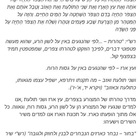
אֹתָהּ וְאֶת עֵץ הָאֶרֶז וְאֶת שְׁנִי הַתּוֹלַעַת וְאֶת הָאֵזֹב וְטָבַל אוֹתָם וְאֵת
הַצִּפֹּר הַחַיָּה בְּדַם הַצִּפֹּר הַשְּׁחֻטָה עַל הַמַּיִם הַחַיִּים. וְהִזָּה עַל
הַמִּטַּהֵר מִן הַצָּרַעַת שֶׁבַע פְּעָמִים וְטִהֲרוֹ וְשִׁלַּח אֶת הַצִּפֹּר הַחַיָּה עַל
פְּנֵי הַשָּׂדֶה
רש"י: "טהרות – …לפי
שהנגעים
באין על לשון הרע, שהוא מעשה
פטפוטי דברים, לפיכך הוזקקו לטהרתו צפרים, שמפטפטין תמיד
בצפצוף קול.
ועץ ארז – לפי שהנגעים באין על גסות הרוח.
ושני תולעת ואזב – מה תקנתו ויתרפא, ישפיל עצמו מגאותו,
כתולעת וכאזוב"
(ויקרא יד, א'-ז')
.
מדרך טהרתו של המצורע בצפרים, עץ ארז ושני תולעת ,אנו
למדים שנגעיו של המצורע הן על לשון הרע, גסות רוח, וגאווה. כל
אלו מתוך הופעתו כארז. על תכונת הארז אנו למדים משיר
השירים וישעיהו:
"בחור – נבחר כארזים הנבחרים לבנין ולחוזק ולגובה"
(רש"י שיר