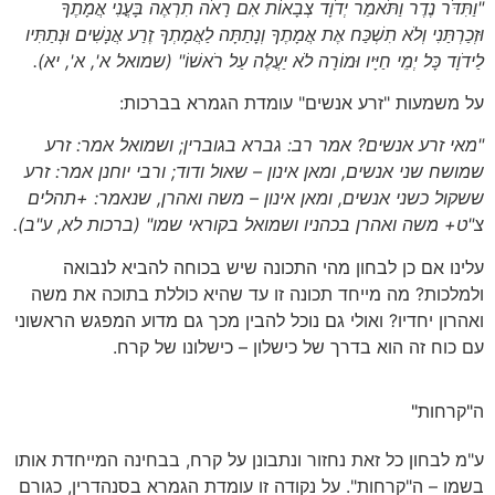
"וַתִּדֹּר נֶדֶר וַתֹּאמַר יְדֹוָד צְבָאוֹת אִם רָאֹה תִרְאֶה בָּעֳנִי אֲמָתֶךָ
וּזְכַרְתַּנִי וְלֹא תִשְׁכַּח אֶת אֲמָתֶךָ וְנָתַתָּה לַאֲמָתְךָ זֶרַע אֲנָשִׁים וּנְתַתִּיו
לַידֹוָד כָּל יְמֵי חַיָּיו וּמוֹרָה לֹא יַעֲלֶה עַל רֹאשׁוֹ"
(שמואל א', א', יא)
.
על משמעות "זרע אנשים" עומדת הגמרא בברכות:
"מאי זרע אנשים? אמר רב: גברא בגוברין; ושמואל אמר: זרע
שמושח שני אנשים, ומאן אינון – שאול ודוד; ורבי יוחנן אמר: זרע
ששקול כשני אנשים, ומאן אינון – משה ואהרן, שנאמר: +תהלים
צ"ט+ משה ואהרן בכהניו ושמואל בקוראי שמו"
(ברכות לא, ע"ב)
.
עלינו אם כן לבחון מהי התכונה שיש בכוחה להביא לנבואה
ולמלכות? מה מייחד תכונה זו עד שהיא כוללת בתוכה את משה
ואהרון יחדיו? ואולי גם נוכל להבין מכך גם מדוע המפגש הראשוני
עם כוח זה הוא בדרך של כישלון – כישלונו של קרח.
ה"קרחות"
ע"מ לבחון כל זאת נחזור ונתבונן על קרח, בבחינה המייחדת אותו
בשמו – ה"קרחות". על נקודה זו עומדת הגמרא בסנהדרין, כגורם