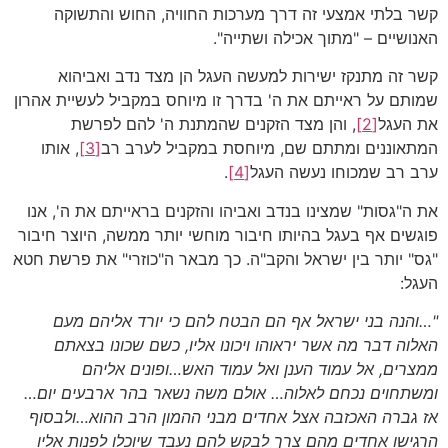
קשר בלתי אמצעי זה דרך מערכות החוויה, החוש והתשוקה
האנושיים – "מתוך אכילה ושתייה".
קשר זה מתנקז ישירות למעשה העגל הן מצד נדב ואביהוא
שמותם על ראייתם את ה' בדרך זו מיוחס במקביל לעשיית אהרון
את העגל
[2]
, והן מצד הזקנים שהמתנת ה' להם לפרשת
המתאוננים ומתתם שם, מיוחסת במקביל לערב רב
[3]
, אותו
ערב רב שמכוחו נעשה העגל
[4]
.
את ה"גסות" שמצינו בנדב ואביהו והזקנים בראייתם את ה', אנו
פוגשים אף בעגל בהיותו חיבור מוחשי יותר ממשה, היוצר חיבור
"גס" יותר בין ישראל והקב"ה. כך מבאר ה"כוזרי" את פרשת חטא
העגל:
"…והנה בני ישראל אף הם הבטח להם כי יורד אליהם מעם
האלוה דבר מה אשר יראוהו ויכונו אליו, כשם שכונו בצאתם
ממצרים, אל עמוד הענן ואל עמוד האש…ופונים אליהם
ומשתחוים נכחם לאלוה… אולם משה נשאר בהר ארבעים יום…
אז גברה האכזבה אצל אחדים מבני ההמון הרב ההוא…ולבסוף
הרגישו אחדים מהם צרך לבקש להם נעבד שיוכלו לפנות אליו