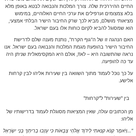
החיים ההיררכית שלה. צורך המלכות והנבואה לבטא באופן מלא
בלא צמצומים וערפילים את ערכי החיים האלוהיים, במימוש
מציאותי מושלם, מביא לכך שרק החיבור הישיר הבלתי אמצעי,
הוא שמסוגל להביא לקיום כוחות אלו בעם ישראל.
האם הנהגה זו של ה"גוף הקרח", נותנת מענה שלם לדרישת
החיבור הישיר בהופעת מגמת המלכות והנבואה בעם ישראל. אנו
נראה שהתשובה היא – לא!!, אולם היא המקסימאלית שניתן היה
עד כה להופיעה.
על כך נוכל לעמוד מתוך השוואה בין שעירות אליהו לבין קרחות
אלישע.
בין "שעירות" ל"קרחות"
מן הכתובים עולה, שאין המציאות מסוגלת לעמוד בדרישותיו של
אליהו:
"…וַיֹּאמֶר קַנֹּא קִנֵּאתִי לַידֹוָד אֱלֹהֵי צְבָאוֹת כִּי עָזְבוּ בְרִיתְךָ בְּנֵי יִשְׂרָאֵל