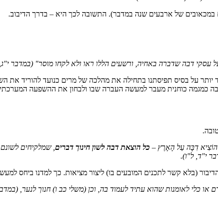
במכאובים של ארבעים שנה במדבר). התשובה לכך היא – בדרך הדיבוב.
ה על עסקי דבה שדברה באחיה, ורשעים הללו ראו ולא לקחו מוסר"
(במדבר י"ג, 
ד יותר על בסיס תפיסתנו בתחילה את מהלכה של מרים כנועד להוריד את הש
דיבה כמגמה כוחנית מעבר למעשה העברה שבו ולבחון את ההשפעה המערכתי
ובה.
ה לְהוֹצִיא דִבָּה עַל הָאָרֶץ –
כל הוצאת דבה לשון חינוך דברים
, שמלקיחים לשונם 
ר י"ד, ל"ו)
.
דיבור (בלא קשר לתכנים המובעים בו) ליצור מציאות. כך למדנו ביחס למעש
ם או כלי לאומנות שהוא עתיד לעמוד בה, וכן
(משלי כב ו)
חנוך לנער,
(במדבר