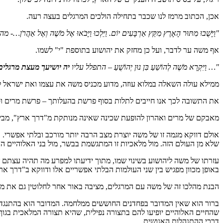
אכן, הכתוב מרמז לנו שכבר בתחילה הולכים המרגלים בעצה רעה.
"וַיָּשֻׁבוּ מִתּוּר הָאָרֶץ מִקֵּץ אַרְבָּעִים יוֹם. וַיֵּלְכוּ וַיָּבֹאוּ אֶל מֹשֶׁה וְאֶל אַ
אף משה ער לדבר, ועל כן מחזק את יהושוע בתוספת "י" לשמו.
"… וַיִּקְרָא מֹשֶׁה לְהוֹשֵׁעַ בִּן נוּן יְהוֹשֻׁעַ –
התפלל עליו
יה יושיעך מעצת מרגלים
ממילא עולה השאלה במלוא עוזה, מדוע מכניס משה את עצמו ואת ישראל 
את התשובה לכך אנו חייבים לתלות בסוף פרשת בהעלותך – פרשת מרים וס
מאבקם של מרים ואהרון להופעת שכינה שאינה מנותקת מ"דרך ארץ", מביאה
אולם דווקא מגמה זו של משה יוצרת מצב הרבה יותר מורכב ובלתי אפשרי.
שלא מן העולם הזה. מול מלאכיות זו המתגשמת בבשר, מול בני האלוהיים 
עזרתו של משה ליהושוע בשינוי שמו, מתוך ידיעתו למפרע מה תהיה עצתם
באופן מכוון מפגיש בין שני העולמות הבלתי אפשריים אלו ודווקא ב"דרך אר
הבנת מהלכו זה של משה עם המרגלים, מציבה באור אחר לחלוטין גם את 
ברור הוא שאין המדובר בפחדנים החוששים ממלחמה. המדובר הוא בהתנגדות
שהחיים האלוהיים יופיעו להם בתצורה נפילית, שהיא תצורה המלאכית בגוף
דרכי ההתנהלות האנושית.