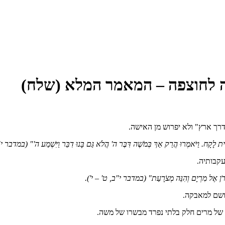
ה לחוצפה – המאמר המלא (שלח)
רך ארץ" ולא יפרוש מן האישה.
ת לָקָח. וַיֹּאמְרוּ הֲרַק אַךְ בְּמֹשֶׁה דִּבֶּר ה' הֲלֹא גַּם בָּנוּ דִבֵּר וַיִּשְׁמַע ה'"
(במדבר י"ב
עקבותיה.
ַהֲרֹן אֶל מִרְיָם וְהִנֵּה מְצֹרָעַת"
(במדבר י"ב, ט' – י')
.
רושם למאבקה.
 של מרים חלק בלתי נפרד מבשרו של משה.