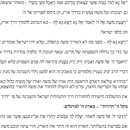
"אַל נָא תְהִי כַּמֵּת אֲשֶׁר בְּצֵאתוֹ מֵרֶחֶם אִמּוֹ וַיֵּאָכֵל חֲצִי בְשָׂר
גם תגובתו של משה נעשית בדרך ארץ, הן ביחס לפנייתו אל ה'.
"וַיִּצְעַק מֹשֶׁה אֶל ה' לֵאמֹר אֵל נָא רְפָא נָא לָהּ – בא הכתוב ללמדך
והן כלפי ישראל.
"רְפָא נָא לָהּ – מפני מה לא האריך משה בתפלה, שלא יהיו ישראל אומרי
עד כדי כך גדולה השפעתה של מרים, שאף תגובת ה' כלפיה נמדדת בדרך אר
"וַיֹּאמֶר ה' אֶל מֹשֶׁה וְאָבִיהָ יָרֹק יָרַק בְּפָנֶיהָ
(הראה לה פנים זועפות)
הֲלֹא תִכָּל
דברי הרב קוק בעניין מלמדים כי מאבק זה הוא למען גילוי השכינה על מנת
"בזיהרא עילאה דאדם הראשון היה אורו של משה ואורו של משיח כלול כא
וצווחו על הפרישה הזאת, ומ"מ לא הועילו להחזיר את משה להאיר בחוצפא
את ההשלכה הישירה להחדרת דרך התנהלות ישראל והשכינה על פי "דרך א
מקל ה"תיירות" – מארון ה' למרגלים
:
"וַיְדַבֵּר ה' אֶל מֹשֶׁה לֵּאמֹר. שְׁלַח לְךָ אֲנָשִׁים וְיָתֻרוּ אֶת אֶרֶץ כְּנַעַן אֲשֶׁ
אם בפרשת בהעלותך, הארון הוא זה התר את הארץ, הרי עתה קובע משה 