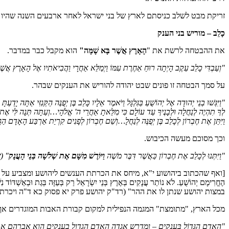
זריקת מבט לשלב כניסתם לארץ של בני ישראל לאחר ארבעים השנה שהיו 
כָלֵב – מוריש בני הענק
את ההבטחה לרשת את "
הָאָרֶץ אֲשֶׁר בָּא שָׁמָּה"
הוא מקבל כבר במדבר.
"וְעַבְדִּי כָלֵב עֵקֶב הָיְתָה רוּחַ אַחֶרֶת עִמּוֹ וַיְמַלֵּא אַחֲרָי וַהֲבִיאֹתִיו אֶל הָאָרֶץ אֲשֶׁר
על סמך הבטחה זו פונים שבט יהודה להוריש את הענקים שבהר.
"וַיִּגְּשׁוּ בְנֵי יְהוּדָה אֶל יְהוֹשֻׁעַ בַּגִּלְגָּל וַיֹּאמֶר אֵלָיו כָּלֵב בֶּן יְפֻנֶּה הַקְּנִזִּי אַ
לְךָ תִהְיֶה לְנַחֲלָה וּלְבָנֶיךָ עַד עוֹלָם כִּי מִלֵּאתָ אַחֲרֵי ה' אֱלֹהָי…וְעַתָּה תְּנָה לִּי אֶת הָ
וַיִּתֵּן אֶת חֶבְרוֹן לְכָלֵב בֶּן יְפֻנֶּה לְנַחֲלָ…וְשֵׁם חֶבְרוֹן לְפָנִים קִרְיַת אַרְבַּע הָאָדָם 
וכך מסוכם מעשה הכיבוש.
"וַיִּתְּנוּ לְכָלֵב אֶת חֶבְרוֹן כַּאֲשֶׁר דִּבֶּר מֹשֶׁה
וַיּוֹרֶשׁ מִשָּׁם אֶת שְׁלֹשָׁה בְּנֵי הָעֲנָק
"
(
[ואף שהכתוב ביהושוע י"א, מיחס את הכרתת הענשים ליהושע ומצביע על המצאותם במקומות נוספי
הֶחֱרִימָם יְהוֹשֻׁעַ. לֹא נוֹתַר עֲנָקִים בְּאֶרֶץ בְּנֵי יִשְׂרָאֵל רַק בְּעַזָ
במצות יהושע שנתן לו את ההר" (רד"ק יהושע פרק יא פסוק כא ד"ה ויכרת
מכל הארץ, "מתומצת" המגמה הנפילית למקום קבורת האבות המוגדרים אף
"הָאָדָם הַגָּדוֹל בָּעֲנָקִים – ומדרש אגדה האדם הגדול בענקים הוא אברהם א