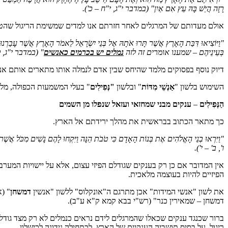
רָזָה הֲיֵשׁ בָּהּ עֵץ אִם אַיִן"
(במדבר י"ג, י"ח – כ')
.
אולם מעדותם של המרגלים לאחר חזרתם אנו למדים שמשימת הריגול שהטי
"וַיּוֹצִיאוּ דִּבַּת הָאָרֶץ אֲשֶׁר תָּרוּ אֹתָהּ אֶל בְּנֵי יִשְׂרָאֵל לֵאמֹר הָאָרֶץ אֲשֶׁר עָבַרְ
בְּעֵינֵיהֶם – שמענו אומרים זה לזה
נמלים יש בכרמים כאנשים
"
(במדבר י"ג, ל
דיוק נוסף בפסוקים מלמד שהיחס שבין אדם לנמלה אותו מתארים אותם אנש
השימוש בלשון "
אַנְשֵׁי מִדּוֹת
" ובלשון
"נְּפִילִים
" בעלי המשמעות הכפולה, מלמ
הַנְּפִילִים
–
ענקים מבני שמחזאי ועזאל שנפלו מן השמים
כך מתאר הכתוב בבראשית את מהלך ירידתם אל הארץ.
"וַיִּרְאוּ בְנֵי הָאֱלֹהִים אֶת בְּנוֹת הָאָדָם כִּי טֹבֹת הֵנָּה וַיִּקְחוּ לָהֶם נָשִׁים מִכֹּל אֲשֶׁר
ו', ב' – י')
.
אין המדובר אם כן רק בענקים שגודלם הפיזי עצום, אלא על יישויות המערבו
הפיזיים להיות בעוצמה מלאכית.
את לשון "אנשי המידות" אכן מתרגם ה"אונקלוס" ללשון "אנשין
דמשחן
" (א
דמשחן – שמאירין כנר" (רש"י בבא קמא ק"א ע"ב).
ברור שכנגד ענקים שכאלו שהמרגלים לידם נראים כנמלים לא רק מצד גודל
ריגול, על בסיס תושביה הענקיים של הארץ, לכתחילה נידונה לכישלון.