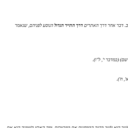
גב. דבר אחר דרך האתרים
דרך התייר הגדול
הנוסע לפניהם, שנאמר
שם)
(במדבר י', ל"ו).
, ח')
.
הוּא יוֹשֵׁב בָּהֵנָּה הַבְּמַחֲנִים אִם בְּמִבְצָרִים. וּמָה הָאָרֶץ הַשְּׁמֵנָה הִוא אִם