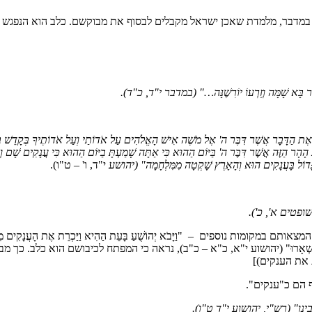
במדבר, מלמדת שאכן ישראל מקבלים לבסוף את מבוקשם. כלב הוא הנפגש ע
 בָּא שָׁמָּה וְזַרְעוֹ יוֹרִשֶׁנָּה…"
(במדבר י"ד, כ"ד)
.
תָּה יָדַעְתָּ אֶת הַדָּבָר אֲשֶׁר דִּבֶּר ה' אֶל מֹשֶׁה אִישׁ הָאֱלֹהִים עַל אֹדוֹתַי וְעַל אֹדוֹתֶיךָ בְּקָד
הָר הַזֶּה אֲשֶׁר דִּבֶּר ה' בַּיּוֹם הַהוּא כִּי אַתָּה שָׁמַעְתָּ בַיּוֹם הַהוּא כִּי עֲנָקִים שָׁם וְעָר
הַגָּדוֹל בָּעֲנָקִים הוּא וְהָאָרֶץ שָׁקְטָה מִמִּלְחָמָה"
(יהושע
י"ד, ו' – ט"ו).
שופטים א', כ')
.
ם – "וַיָּבֹא יְהוֹשֻׁעַ בָּעֵת הַהִיא וַיַּכְרֵת אֶת הָעֲנָקִים מִן הָהָר מִן חֶבְרו
ּה בְּגַת וּבְאַשְׁדּוֹד נִשְׁאָרוּ" (יהושוע י"א, כ"א – כ"ב), נראה כי המפתח לכיבוש
 את הענקים)]
 הם כ"ענקים".
בינו"
(רש"י, יהושוע י"ד ט"ו)
.