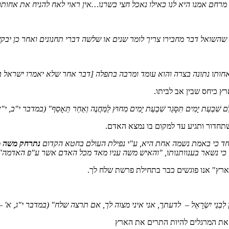
וֹ – מאחר שיצאה מרחם אמנו היא לנו כאילו נאכל חצי בשרנו…אין ראוי לאח להניח את אח
 דרך ארץ, שהשואל דבר מחבירו צריך לומר שנים או שלשה דברי תחנונים ואחר כן י
ם אחותו נתונה בצרה והוא עומד ומרבה בתפלה [דבר אחר שלא יאמרו ישראל 
ץ כיחס שבין אב לביתו.
ֵם שִׁבְעַת יָמִים תִּסָּגֵר שִׁבְעַת יָמִים מִחוּץ לַמַּחֲנֶה וְאַחַר תֵּאָסֵף"
(במדבר י"ב, י"ד
 שתחדור ותגיע עד למקום בו נמצא האדם.
חד כי באמת נשמה אחת היא, ע"י נפילת העולם בחטא הקדום
נתרחק משה מ
, כי נשאר בענוותנותו, "והאיש משה עניו מאד מכל האדם אשר ע"פ האדמה
רץ" אנו פוגשים כבר בתחילת פרשת שלח לך.
ר אֲנִי נֹתֵן לִבְנֵי יִשְׂרָאֵל – לדעתך, אני איני מצוה לך, אם תרצה שלח"
(במדבר י"ג, א' – 
את המרגלים להיות התרים את הארץ