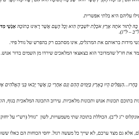
לו עליהם היא בלתי אפשרית.
נוּ בָהּ לָתוּר אֹתָהּ אֶרֶץ אֹכֶלֶת יוֹשְׁבֶיהָ הִוא וְכָל הָעָם אֲשֶׁר רָאִינוּ בְתוֹכָהּ
אַנְשֵׁי מִדּ
"ב – ל"ג)
.
י מידות בראותם את המרגלים, אינו מסתכם רק בהפרש של גודל פיזי.
ד את חז"ל שהמדובר הוא בצאצאי המלאכים שירדו מן השמים בדור אנוש.
 בָּחָרוּ…הַנְּפִלִים הָיוּ בָאָרֶץ בַּיָּמִים הָהֵם וְגַם אַחֲרֵי כֵן אֲשֶׁר יָבֹאוּ בְּנֵי הָאֱלֹהִים אֶ
ת בתוכם תכונות אנוש ותכונות מלאכיות. עירוב התכונה המלאכית בגוף, הוא
ונקלוס י"ג ל"ב). הכוללת בתוכה שתי משמעויות, לשון "גודל (רש"י על יחזקאל כ"ח י
ם, אלא גם מצד ערכם, לא שייך כל מעשה רגול. יחסי הכוחות הם כאלו ששו