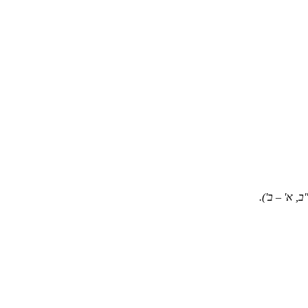
, א' – ב')
.