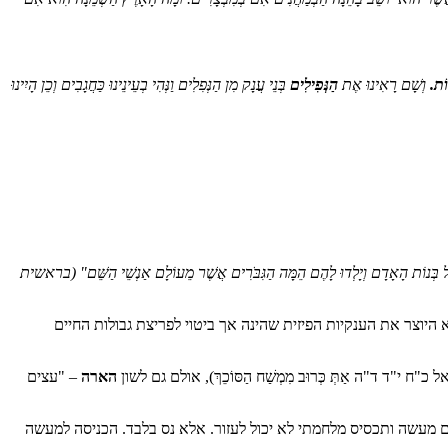
וֹת.
וְשָׁם רָאִינוּ אֶת
הַנְּפִילִים
בְּנֵי עֲנָק מִן הַנְּפִלִים וַנְּהִי בְעֵינֵינוּ כַּחֲגָבִים וְכֵן הָיִינוּ
ל בְּנוֹת הָאָדָם וְיָלְדוּ לָהֶם הֵמָּה הַגִּבֹּרִים אֲשֶׁר מֵעוֹלָם אַנְשֵׁי הַשֵּׁם"
(בראשית
 היוצר את הענקיות הפיזית שהינה אך ביטוי לפריצת גבולות החיים
"ד ד"ה אַתְּ כְּרוּב מִמְשַׁח הַסּוֹכֵךְ), אולם גם לשון
הארה
– "עצים
ם מעשה ותכסיס מלחמתי לא יכול לעזור. אלא נס בלבד. הכניסה למעשה