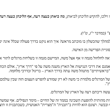
הֲרֹן…- מהו וילכו, להקיש הליכתן לביאתן,
מה ביאתן בעצה רעה, אף הליכתן בעצה רעה
"
(במדבר י"ג, ט"ו)
.
למהלך שהכשלון בו מוכתב מראש? איך הוא נוקט בדרך פעולה שכלל אינה י
וגיית הפרישה מן האישה.
 לחלחול מגמה זו אף אצל משה, המיישם מגמה זו בשליחת מרגלים לתור את
 אמנם את דרכי הנגישות אל הארץ משנה משה על פי "דרך ארץ", אולם הכוח
ה"בראשיתיים" מתנהל משה עתה בדרך הארץ – בריגול ובדרכי מלחמה.
 של המרגלים מלמדת כי משה לא רק שמודע להפרש העצום הזה שבין עולמם 
ץ".
מעשה דיבתם רעה על הארץ של המרגלים.
 מהותית להופעת השכינה בממד זה של החיים – מימד הנפילים. אף שמשה מ
 ובבשר. רצונם הוא להיות ב"תבנית" ה"מצרית" האנושית, כשבתבנית זו תיצו