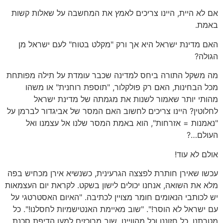
אם לא היית, היינו צריכים לאמץ את המחשבה על שאלות קשות
באמת.
האם מדינת ישראל היא אך ורק "מקלט בטוח" לעם ישראל מן
הגולה?
מה משקל התורה ביחס למדינה שכבר עומדת על תילה מפותחת
מכל הבחינות, האם רק פולקלור, "תוספת רוחנית" או משהו
מהותי יותר שאמור לשנות את מגמתה של מדינת ישראל
לחלוטין? היינו צריכים לחשוב האם המסר של אביגדור לברמן על
"נאמנות = אזרחות", הוא באמת המסר שלנו אל עצמנו ואל
העולם…?
אולם לא עוד!
עכשו שאירן חותרת לפצצה הגרעינית, כשנשיא אירן מכחיש בפה
מלא את השואה, אנחנו יכולים לישון בשקט. לקראת יום העצמאות
יש לכותבי הנאומים חומר מצויין לכתיבה. "האיום האסטרטגי על
עם ישראל לא הוסר!". "שוב מאיימת האנטישמיות לחסלנו!". כל
מטרתנו, כל חזוננו וכל מהוויינו, שוב מרוכזים למען הדיפת סכנת