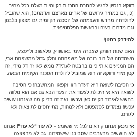
דווקא הנסיון להגיע להסרת הסכנות הקיומיות מעלנו בכל מחיר
(כן, גם במחיר גירושם של אחים מארצם ואדמתם), הוא שהוביל
להולדתה מחדש והעצמתה של הסכנה הקיומית גם מצפון בלבנון
וגם מדרום בעזה ובראשות הפלסטינאית.
להידבק בחזון!
האם שנות הוותק שצברה אימי באושוויץ, פלאשוב ולייפציג,
השמדתה של רוב רובה של משפחתה וחלק גדול ממשפחת אבי,
הם המניעים אותי כיום בהבטה לעתיד? ממש לא! זה דל מידי, זה
קטן מידי ודווקא זה הוא שמוביל להולדת הסכנה הקיומית הבאה.
כי הסיבה לשואה היא העדר חזון וקפאון המחשבה! כי הסיבה
לשואה היא אי היכולת לצעוד את הצעד הבא גם אם הוא מלווה
בחשש לאיבוד הקיים כאן ועכשו. ואת זה בדיוק מה שאנחנו עושים
עכשו! נצמדים לסמפטום ולא למהות, מתייחסים לתוצאות ולא
לגורם.
אז מכאן אנחנו קוראים לכל מי ששומע –
לא עוד "לא עוד"!
אנחנו
לא חוששים מהערבים שסביבנו שישמידונו, גם לא מהפצצה