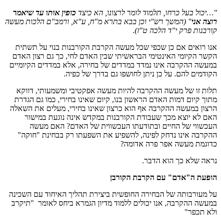
"…יכול בעל כרחו, תלמוד לומר לרצונו, הא כיצד
כופין אותו עד שיאמר
רוצה אני
"
(המשך רש"י וכן בבא בתרא מ"ח, ע"א, ורמב"ם הלכות מעשה
קורבנות פרק י"ד הלכה ט"ז)
.
אנו רואים אם כן שכפי שכל מעשה הקרבת הקורבנות בנוי על תשתית
הקשר הקיומי האינטימי הבראשיתי שבין האדם לחי, כך גם רצון האדם
במעשה ההקרבה אינו נמדד במדדים של בחירה, אלא במדדים הקיומיים
הקודמים להם. על כן ניתן לחושפו גם בדרך של כפיה.
תלות זו של מעשה ההקרבה להיות מעשה אפקטיבי ומשמעותי, דווקא
מתוך קיום דמות האדם הראשון בנו, קיום שאינו בחירי, כמו גם הגדרת
הרצון במעשה ההקרבה אף הוא כרצון שאינו בחירי, מעלים את השאלה
האם לא יוצא מכך שעבודת הקורבנות במקדש אינה נוגעת במישור
העכשווי של החיים ובתודעתו העכשווית של האדם? האם מעשה
ההקרבה אינו נדחק לפינה, להשפיע את השפעתו רק בבחינת "חוקה"
כדוגמת מעשה אפר פרה אדומה?
נראה שלא כך הוא הדבר.
הופעת ה"אדם" עם הקרבת הקורבן
על מעורבותה של הבחירה החופשית ביצירת תהליך האיחוד עם השכינה
במעשה ההקרבה, אנו יכולים ללמוד מדיון הגמרא ביחס לאומר "תיקרב
ולא תכפר"