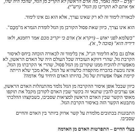
"אָדָם – למה נאמר, מה אדם הראשון לא הקריב מן הגזל, שהכל היה שלו,
אף אתם לא תקריבו מן הגזל"
(רש"י)
.
לכאורה לימוד זה לא רק שאינו נצרך, אלא הוא גם אינו לימוד.
הוא אינו נצרך, כיוון שאת פסול הקורבן מן הגזל לומדת הגמרא מ"מִכֶּם".
"בשלמא לפני יאוש –
(ויקרא א')
אדם כי יקריב מכם אמר רחמנא, ולאו
דידיה הוא"
(סוכה ל', א')
.
אולם גם בלא הלימוד הנ"ל, אין בלימוד זה לכאורה הוכחה ביחס לאיסור
הקרבת גזל, שהרי דווקא העובדה שכל העולם היה של האדם הראשון, לא
מאפשרת להוכיח ממנו שקורבן מן הגזל פסול, שהרי אי הקרבתו מן הגזל,
אינה נובעת בהכרח מהקפדה כלשהיא על הגזל, אלא מכך שלא הייתה
קיימת אצלו אפשרות של גזל, בהיותו האדם היחיד עלי אדמה?
כיוון שבכל אופן איסור ההקרבה מן הגזל נלמד מהתנהלות האדם הראשון,
אנו נצרכים להבין שתנאי זה בקשר שבין האדם לקורבן מקבל את תוקפו
מאופי הקשר שבין האדם הראשון למציאות שסביבו, כשבקצהו ההלכתי
מתבטא הקשר הזה באיסור הקרבת הגזל.
התבוננות בכתובים מלמדת על קשר אדוק ביותר בין האדם והחיים
שסביבו.
בעלי החיים – התפרטות האדם מן האדמה