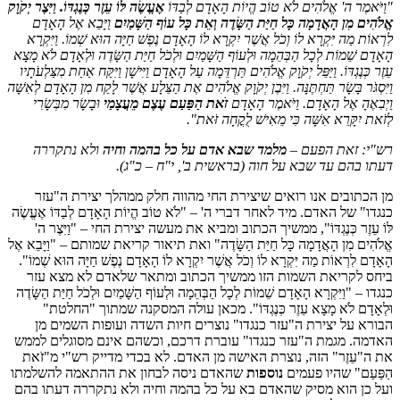
"וַיֹּאמֶר ה' אֱלֹהִים לֹא טוֹב הֱיוֹת הָאָדָם לְבַדּוֹ
אֶעֱשֶׂה לּוֹ עֵזֶר כְּנֶגְדּוֹ. וַיִּצֶר יְקֹוָק
אֱלֹהִים מִן הָאֲדָמָה כָּל חַיַּת הַשָּׂדֶה וְאֵת כָּל עוֹף הַשָּׁמַיִם
וַיָּבֵא אֶל הָאָדָם
לִרְאוֹת מַה יִּקְרָא לוֹ וְכֹל אֲשֶׁר יִקְרָא לוֹ הָאָדָם נֶפֶשׁ חַיָּה הוּא שְׁמוֹ. וַיִּקְרָא
הָאָדָם שֵׁמוֹת לְכָל הַבְּהֵמָה וּלְעוֹף הַשָּׁמַיִם וּלְכֹל חַיַּת הַשָּׂדֶה וּלְאָדָם לֹא מָצָא
עֵזֶר כְּנֶגְדּוֹ. וַיַּפֵּל יְקֹוָק אֱלֹהִים תַּרְדֵּמָה עַל הָאָדָם וַיִּישָׁן וַיִּקַּח אַחַת מִצַּלְעֹתָיו
וַיִּסְגֹּר בָּשָׂר תַּחְתֶּנָּה. וַיִּבֶן יְקֹוָק אֱלֹהִים אֶת הַצֵּלָע אֲשֶׁר לָקַח מִן הָאָדָם לְאִשָּׁה
וַיְבִאֶהָ אֶל הָאָדָם. וַיֹּאמֶר הָאָדָם
זֹאת הַפַּעַם עֶצֶם מֵעֲצָמַי
וּבָשָׂר מִבְּשָׂרִי
לְזֹאת יִקָּרֵא אִשָּׁה כִּי מֵאִישׁ לֻקֳחָה זֹּאת".
רש"י: זאת הפעם –
מלמד שבא אדם על כל בהמה וחיה
ולא נתקררה
דעתו בהם עד שבא על חוה
(בראשית ב', י"ח – כ"ג)
.
מן הכתובים אנו רואים שיצירת החי מהווה חלק ממהלך יצירת ה"עזר
כנגדו" של האדם. מיד לאחר דברי ה' – "לֹא טוֹב הֱיוֹת הָאָדָם לְבַדּוֹ אֶעֱשֶׂה
לּוֹ עֵזֶר כְּנֶגְדּוֹ", ממשיך הכתוב ומביא את מעשה יצירת החי – "וַיִּצֶר ה'
אֱלֹהִים מִן הָאֲדָמָה כָּל חַיַּת הַשָּׂדֶה" ואת תיאור קריאת שמותם – "וַיָּבֵא אֶל
הָאָדָם לִרְאוֹת מַה יִּקְרָא לוֹ וְכֹל אֲשֶׁר יִקְרָא לוֹ הָאָדָם נֶפֶשׁ חַיָּה הוּא שְׁמוֹ".
ביחס לקריאת השמות הזו ממשיך הכתוב ומתאר שלאדם לא מצא עזר
כנגדו – "וַיִּקְרָא הָאָדָם שֵׁמוֹת לְכָל הַבְּהֵמָה וּלְעוֹף הַשָּׁמַיִם וּלְכֹל חַיַּת הַשָּׂדֶה
וּלְאָדָם לֹא מָצָא עֵזֶר כְּנֶגְדּוֹ". מכאן עולה המסקנה שמתוך "החלטת"
הבורא על יצירת ה"עזר כנגדו" נוצרים חיות השדה ועופות השמים מן
האדמה. מגמת ה"עזר כנגדו" עוברת דרכם, וכשהם אינם מסוגלים לממש
את ה"עֵזֶר" הזה, נוצרת האישה מן האדם. לא בכדי מדייק רש"י מ"זֹאת
הַפַּעַם" שהיו פעמים
נוספות
שהאדם ניסה לבחון את ההתאמה להשלמתו
ועל כן הוא מסיק שהאדם בא על כל בהמה וחיה ולא נתקררה דעתו בהם