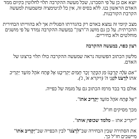
יוצא אם כן על פי הסברנו, שכל מעשה ההקרבה תלוי לחלוטין בקיום ממד
האדם הראשון בנו. ללא בסיס זה, אין כל לגיטימציה ומשמעות למעשה
הקרבת הקורבנות.
מצב קיומי זה נמצא באדם רק בהגדרתו הסגולית אך לא בהווייתו הבחירית
ההכרתית. על כן גם מושג ה"רצון" במעשה ההקרבה נמדד על פי מושגים
מוחלטים ולא בחיריים.
רצון כפוי, במעשה ההקרבה
מלשון הכתוב הפשוטה נראה שמעשה ההקרבה כולו תלוי ברצונו של
האדם.
"אִם עֹלָה קָרְבָּנוֹ מִן הַבָּקָר זָכָר תָּמִים יַקְרִיבֶנּוּ אֶל פֶּתַח אֹהֶל מוֹעֵד יַקְרִיב
אֹתוֹ
לִרְצֹנוֹ ל
ִפְנֵי ה'
(ויקרא א', ג')
.
אולם בד בבד מרמז הכתוב גם על מגמה של כפייה.
"אֶל פֶּתַח אֹהֶל מוֹעֵד
יַקְרִיב אֹתוֹ
".
מכך מסיקים חז"ל.
"יקריב אתו –
מלמד שכופין אותו
".
את הסתירה שבין הבחירה שב"
לִרְצֹנוֹ
" לבין הכפייה שב"
יַקְרִיב אֹתוֹ
"
מיישבים חז"ל כך.