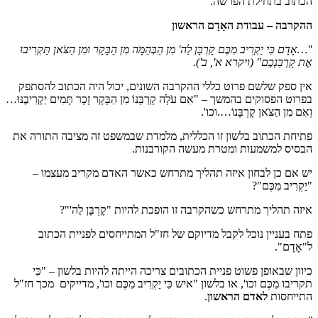
הכתוב בתחילת הפרשה.
ההקרבה – עבודת האָדָם הראשון
"…אָדָם כִּי יַקְרִיב מִכֶּם קָרְבָּן לַה' מִן הַבְּהֵמָה מִן הַבָּקָר וּמִן הַצֹּאן תַּקְרִיבוּ
אֶת קָרְבַּנְכֶם"
(ויקרא א', ב')
.
אין ספק שלשם פרוט כללי ההקרבה השונים, יכול היה הכתוב להסתפק
בפרוט הפסוקים בהמשך – "אִם עֹלָה קָרְבָּנוֹ מִן הַבָּקָר זָכָר תָּמִים יַקְרִיבֶנּוּ…
וְאִם מִן הַצֹּאן קָרְבָּנוֹ….וכו'.
פתיחת הכתוב בלשון זו הכללית, מלמדת שבמשפט זה מציבה התורה את
הבסיס למשמעות ומטרת מעשה הקורבנות.
יש אם כן לבחון איזה תהליך מתרחש כאשר האדם מקריב מעצמו –
"יַקְרִיב מִכֶּם"?
איזה תהליך מתרחש כשהקרבה זו הופכת להיות "קָרְבָּן לַה'"?
פתח בעניין נוכל לקבל מדיוקם של חז"ל המתייחסים לפניית הכתוב
ל"אָדָם".
כיוון שבאופן פשוט פניית הכתובים צריכה הייתה להיות בלשון – "כִּי
תקריבו מִכֶּם וכו', או בלשון "איש כִּי יַקְרִיב מִכֶּם וכו', מדייקים מכך חז"ל
התייחסות
לאדם הראשון
.