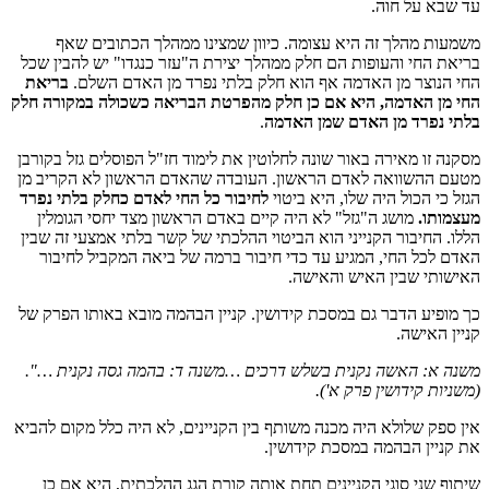
עד שבא על חוה.
משמעות מהלך זה היא עצומה. כיוון שמצינו ממהלך הכתובים שאף
בריאת החי והעופות הם חלק ממהלך יצירת ה"עזר כנגדו" יש להבין שכל
החי הנוצר מן האדמה אף הוא חלק בלתי נפרד מן האדם השלם.
בריאת
החי מן האדמה, היא אם כן חלק מהפרטת הבריאה כשכולה במקורה חלק
בלתי נפרד מן האדם שמן האדמה
.
מסקנה זו מאירה באור שונה לחלוטין את לימוד חז"ל הפוסלים גזל בקורבן
מטעם ההשוואה לאדם הראשון. העובדה שהאדם הראשון לא הקריב מן
הגזל כי הכול היה שלו, היא ביטוי
לחיבור כל החי לאדם כחלק בלתי נפרד
מעצמותו.
מושג ה"גזל" לא היה קיים באדם הראשון מצד יחסי הגומלין
הללו. החיבור הקנייני הוא הביטוי ההלכתי של קשר בלתי אמצעי זה שבין
האדם לכל החי, המגיע עד כדי חיבור ברמה של ביאה המקביל לחיבור
האישותי שבין האיש והאישה.
כך מופיע הדבר גם במסכת קידושין. קניין הבהמה מובא באותו הפרק של
קניין האישה.
משנה א: האשה נקנית בשלש דרכים …משנה ד: בהמה גסה נקנית …".
(משניות קידושין פרק א'
).
אין ספק שלולא היה מכנה משותף בין הקניינים, לא היה כלל מקום להביא
את קניין הבהמה במסכת קידושין.
שיתוף שני סוגי הקניינים תחת אותה קורת הגג ההלכתית, היא אם כן