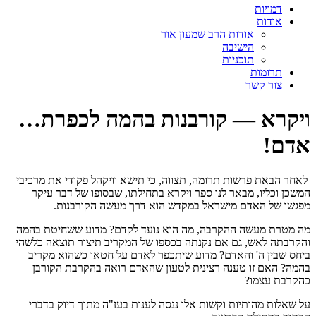
דמויות
אודות
אודות הרב שמעון אור
הישיבה
תוכניות
תרומות
צור קשר
ויקרא — קורבנות בהמה לכפרת…
אדם!
לאחר הבאת פרשות תרומה, תצווה, כי תישא וויקהל פקודי את מרכיבי
המשכן וכליו, מבאר לנו ספר ויקרא בתחילתו, שבסופו של דבר עיקר
מפגשו של האדם מישראל במקדש הוא דרך מעשה הקורבנות.
מה מטרת מעשה ההקרבה, מה הוא נועד לקדם? מדוע ששחיטת בהמה
והקרבתה לאש, גם אם נקנתה בכספו של המקריב תיצור תוצאה כלשהי
ביחס שבין ה' והאדם? מדוע שיתכפר לאדם על חטאו כשהוא מקריב
בהמה? האם זו טענה רצינית לטעון שהאדם רואה בהקרבת הקורבן
כהקרבת עצמו?
על שאלות מהותיות וקשות אלו ננסה לענות בעז"ה מתוך דיוק בדברי