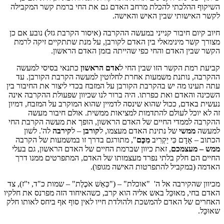
השיקוף ההלכתי להכלת מרחב האדם גם את החי ברמת קשר המקבילה
לקשר האישותי שבין האיש והאישה.
חיוב קיום חיבור קנייני במעשה ההקרבה (איסור הקרבת גזל) נובע אם כן
מצורך קשר מינימאלי בין האדם לקורבן, על מנת שתתקיים זיקה לרמת
הקשר שבין האדם והחי כפי שהייתה בזמן האדם הראשון.
קביעת רמת הקשר הזו שבין החי ל
אדם הראשון
כתנאי בסיסי למעשה
ההקרבה, נותנת משמעות אחרת לחלוטין למעשה הקרבת הקורבן. עד
עתה תעינו מה יש בהקרבת הקורבן על המזבח בכדי ליצור את החיבור בין
השכינה והאדם ואת כפרתו. היה ברור לנו שכיוון שפעולת ההקרבה אינה
נעשית באדם, ככול שהוא שינסה לדמיין שהוא המוקרב על המזבח, דמיון
זה לא יוכל לעולם להתדמות למציאות ממשית. אולם חיבור מעשה
ההקרבה לממדי החיים של האדם הראשון, הופך את מעשה הקרבת החי
למעשה
ממשי
של נתינת האדם מעצמו, ל
קורבן
– ל
קירבה
לה'. לשון
הכתוב – אָדָם כִּי יַקְרִיב
מִכֶּם
", מתורגם בדרך זו במשמעות של הקרבה
ממש – מעצמכם
, זאת כיוון שברמת החיים של האדם הראשון, גם בעלי
החיים הם חלק בלתי נפרד מעצמותו של האדם, המתפרטים ממנו דרך
האדמה (במקביל להתפרטות האישה מגופו).
מכיוון שהקירבה אל ה' "אוכלת" – ("כְּאֵשׁ אֹכֶלֶת" – שמות כ"ד, י"ז), צד
האדם בחי, מאוּכֵּל באש אליה הוא קרב, כשהאיחוד הזה מפרנס את חלקיו
האחרים של האדם להמשכת ולהולדת חייו לאין סוף אף ביחס לאותו חלק
שאוּכָּל.