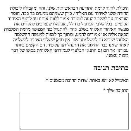
היכולת לחזור לרמת התודעה הבראשיתית שלנו, זהה ומקבילה ליכולת
החזרה שלנו לאיחוד עם האלוהי. כיוון ששניהם מגיעים בד בבד, חוסר
הוודאות עד לשלב ההגעה למטרה אמור ללוות אותנו עד לרגעי האיחוד
הסופיים. בכל שלבי הערפילים הללו, אנו אלו שנצרכים להקדים את
מעשה האיחוד האלוהי בשלב אחד, להתנהל כפי המצופה מרמת השלמות
הבאה אליה אנו אמורים להגיע, ומתוך כך לצפות למעשה ההשלמה
האלוהי שיביא גם להשלמתנו אנו. אין ספק ששלבי הצפייה להשלמה
לאחר שאנו כבר החילונו את התנהלותנו על פיה, הם הקשים ביותר
עבורנו. אך הם גם התנאי הבלעדי לעמידתנו האלוהית בסופו של דבר
בזכות עצמנו.
כתיבת תגובה
האימייל לא יוצג באתר.
שדות החובה מסומנים
*
התגובה שלך
*