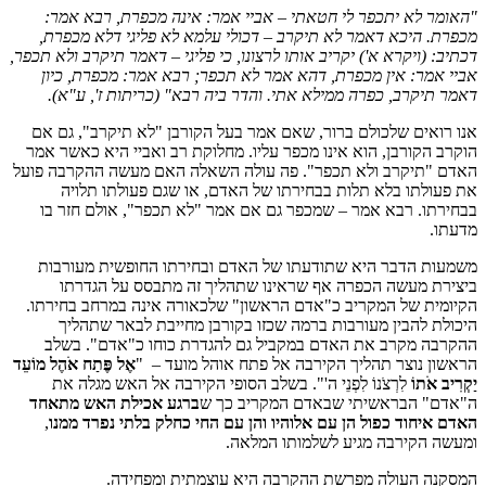
"האומר לא יתכפר לי חטאתי – אביי אמר: אינה מכפרת, רבא אמר:
מכפרת. היכא דאמר לא תיקרב – דכולי עלמא לא פליגי דלא מכפרת,
דכתיב:
(ויקרא א')
יקריב אותו לרצונו, כי פליגי – דאמר תיקרב ולא תכפר,
אביי אמר: אין מכפרת, דהא אמר לא תכפר; רבא אמר: מכפרת, כיון
דאמר תיקרב, כפרה ממילא אתי. והדר ביה רבא"
(כריתות ז', ע"א)
.
אנו רואים שלכולם ברור, שאם אמר בעל הקורבן "לא תיקרב", גם אם
הוקרב הקורבן, הוא אינו מכפר עליו. מחלוקת רב ואביי היא כאשר אמר
האדם "תיקרב ולא תכפר". פה עולה השאלה האם מעשה ההקרבה פועל
את פעולתו בלא תלות בבחירתו של האדם, או שגם פעולתו תלויה
בבחירתו. רבא אמר – שמכפר גם אם אמר "לא תכפר", אולם חזר בו
מדעתו.
משמעות הדבר היא שתודעתו של האדם ובחירתו החופשית מעורבות
ביצירת מעשה הכפרה אף שראינו שתהליך זה מתבסס על הגדרתו
הקיומית של המקריב כ"אדם הראשון" שלכאורה אינה במרחב בחירתו.
היכולת להבין מעורבות ברמה שכזו בקורבן מחייבת לבאר שתהליך
ההקרבה מקרב את האדם במקביל גם להגדרת כוחו כ"אדם". בשלב
הראשון נוצר תהליך הקירבה אל פתח אוהל מועד – "
אֶל פֶּתַח אֹהֶל מוֹעֵד
יַקְרִיב אֹתוֹ
לִרְצֹנוֹ לִפְנֵי ה'". בשלב הסופי הקירבה אל האש מגלה את
ה"אדם" הבראשיתי שבאדם המקריב כך ש
ברגע אכילת האש מתאחד
האדם איחוד כפול הן עם אלוהיו והן עם החי כחלק בלתי נפרד ממנו
,
ומעשה הקירבה מגיע לשלמותו המלאה.
המסקנה העולה מפרשת ההקרבה היא עוצמתית ומפחידה.