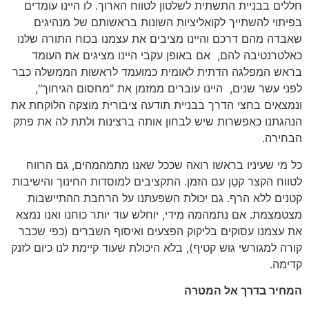
חללים בבניית התשתית לשלטון לטווח הארוך. לוּ היינו עומדים
בפיתוי להשתייך לקואליציות השונות בראשותם של מנהיגים
שאבדה מהם דרכם והיינו מציבים את עצמנו בכוח התורה שלנו
כאלטרנטיבה להם, אם באופן עקבי היינו מציגים את העומד
בראש המפלגה הדתית לאומית כמועמד לראשות הממשלה כבר
לפני עשר שנים, היינו עוברים ממזמן את "מחסום הגיחוך",
ונמצאים בחצי הדרך בבניית תודעה ציבורית מוצקה הלוקחת את
הנהגתנו כאפשרות שיש לבחון אותה ברצינות ולתת לה את פתק
הבחירה.
כל מי שעיניו בראשו רואה שככל שאנו מתמהמהים, גם הרווח
לטווח הקצר קטֵן עם הזמן. התקציבים למוסדות החינוך והישיבות
קטנים ללא הרף. גם יכולת השפעתנו על הרחבת ההתיישבות
מצטמצמת. אם נתמהמה מידי, יוחלש עוד יותר כוחנו ואנו נמצא
את עצמנו עסוקים בליקוק הפצעים ואיסוף השברים (כפי שכבר
קורה למגורשי גוש קטיף), בלא היכולת שעוד קיימת לנו כיום לזנק
קדימה.
המחיר בדרך אל המטרה