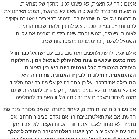
אמנם נודה על האמת, לא פשוט לכוֹנן מהלך של מנהיגות.
הימנעות מחבירה לקואליציה שאנו לא בראשה, תמנע מאיתנו את
היתרונות של אלו השותפים לה. תימנע תקציבים שאנו כה זקוקים
להם ותחייב בניית תוכנית צנע לחינוך ולהתיישבות הדתית
לאומית. פֽעָמִים, ממש נפחד שאנו בידיים מזרזים את עליית
השמאל לשלטון, בהימנעותנו מהצטרפות שכזו.
אולם עלינו לדעת ולהפנים זאת טוב טוב.
עם ישראל כבר חדל
מזה כמעט שלושים שנה מלהיחלק לשמאל וימין. החלוקה
היחידה המהותית הרלוואנטית כיום היא בין הציונות
הפרגמאטית החילונית, לבין זו האמונית שהתורה היא
המובילה את דרכה
. על כן בחבירה לקואליציה כדוגמת הליכוד,
אנו לא משמרים ולא בונים מאומה, רק עוזרים למנהיגות שתם
זמנה לשרוד ומעכבים את נביטתה של זו האמורה להחליפה.
אם נעזור כוח להיות חזקים, לאחוז בתורה ולהציב מכוחה מנהיגות
חדשה, אם את האלטרנטיבה הזו אנו נקדם בציבור הרחב, אם
נתמיד ולא נפחד לאבד את ריווחי הטווח הקצר, לא יעבור זמן
ורוב עם ישראל יכיר בכך
שאנו האלטרנטיבה היחידה למהלך