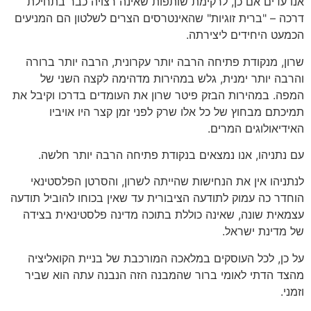
אנו עדים אם כן, לרקימת שותפות שאינה רצויה כבר בתחילת
דרכה – "ברית זוגיות" שהאינטרסים הצרים לשלטון הם המניעים
הכמעט היחידים ליצירתה.
שרון, מנקודת פתיחה הרבה יותר עקרונית, הרבה יותר ברורה
והרבה יותר ימנית, גלש במהירות מדהימה לקצה השני של
המפה. במהירות הבזק פיטר שרון את העומדים בדרכו וקיבל את
תמיכתם מבחוץ של כל אלו שרק לפני זמן קצר היו אויביו
האידיאולוגים המרים.
עם נתניהו, אנו נמצאים בנקודת פתיחה הרבה יותר חלשה.
לנתניהו אין את הנחישות שהייתה לשרון, והסרטן הפלסטינאי
הוחדר כה עמוק לתודעה הציבורית עד שאין בכוחו להוביל תודעה
עצמאית שונה, שאינה כוללת בתוכה מדינה פלסטינאית בצידה
של מדינת ישראל.
על כן, לכל העוסקים במלאכה המורכבת של בניית הקואליציה
מהצד הדתי לאומי ברור שהמבנה הזה הנבנה עתה הוא שביר
וזמני.