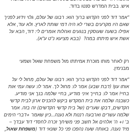
איש. בבית המדרש סנטו בדוד.
"אמר דוד לפני הקדוש ברוך הוא: רבונו של עולם, גלוי וידוע לפניך
שאם היו מקרעים בשרי לא היה דמי שותת לארץ. ולא עוד, אלא
אפילו בשעה שעוסקין בנגעים ואהלות אומרים לי: דוד, הבא על
אשת איש מיתתו במה?
(בבא מציעא נ"ט ע"א).
רק לאחר מותו מוכרת אמיתתו מול משפחת שאול ושמעי
מבנימין.
"אמר דוד לפני הקדוש ברוך הוא: רבונו של עולם, מחול לי על
אותו עון!
(דבת שבע)
אמר לו: מחול לך. אמר לו: עשה עמי אות
בחיי! אמר לו: בחייך איני מודיע, בחיי שלמה בנך אני מודיע.
כשבנה שלמה את בית המקדש ביקש להכניס ארון לבית קדשי
הקדשים, דבקו שערים
(של בית קדשי הקדשים)
זה בזה. אמר
שלמה עשרים וארבעה רננות ולא נענה…כיון שאמר +דברי הימים
ב' ו+ ה' אלהים אל תשב פני משיחך זכרה לחסדי דוד עבדך –
מיד נענה. באותה שעה נהפכו פני כל שונאי דוד
(
משפחת שאול,