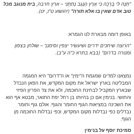
"תְּנָה לִּי בְרָכָה כִּי אֶרֶץ הַנֶּגֶב נְתַתָּנִי – ארץ חרבה,
בית מנוגב מכל
טוב אדם שאין בו אלא תורה"
(יהושוע ט"ו, יט)
.
באופן דומה מבארת לנו הגמרא:
"הרוצה שיחכים ידרים ושיעשיר יצפין וסימנך – שולחן בצפון
ומנורה בדרום"
(בבא בתרא כ"ה ע"ב)
.
נמצאנו למדים שמגמת ה"ימין" או ה"דרום" היא המגמה
המבליטה בארץ ישראל את מקום המקדש, את הפאן הנבדל
שבארץ המקביל לבחינת החוכמה, ולא את צד הפריון הפיזי
והחושי. בנימין אם כן בהיותו בן רחל יפת התואר, מבטא אף הוא
את השכינה במציאות הגוף החומר והגוף. אולם גוף וחומר
נבדלים כפי נבדלות מקום המקדש, וכפי נבדלות החוכמה מן
הגוף.
סמיכת יוסף על בנימין