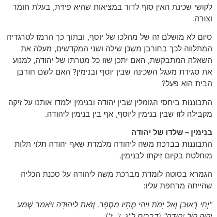
לקושי שכינת האין סוף לדור במציאות שהיא פיזית, בעלת חומר
וצורה.
סיום לא מושלם זה של מהלכו של יוסף, ובתוך כך הרמז לטרגדיה
המתלווה לכך בחורבן משכן שילה ושני המקדשים, מעלה את
השאלה המתבקשת, האם יתכן שזו כל מטרתו של יהודה, למנוע
את סגירת מעגל השכינה שבין יוסף ובנימין? האם לשם חורבן
הבית הוא פעל?
התבוננות ביחסי הגומלין שבין יהודה ובנימין ילמדו אותנו על זיקה
מקבילה לזו שבין בנימין ליוסף, אף בין בנימין ליהודה.
בנימין – שלדו של יהודה
התבוננות בברכת משה ליהודה מלמדת שאף יהודה תלוי תלות
מוחלטת בקיום זיקתו לבנימין.
הגמרא בסוטה לומדת מברכת משה ליהודה על סכנת הכליה
שהייתה מרחפת עליו:
"יְחִי רְאוּבֵן וְאַל יָמֹת וִיהִי מְתָיו מִסְפָּר. וְזֹאת לִיהוּדָה וַיֹּאמַר שְׁמַע
יְקֹוָק קוֹל יְהוּדָה"
(דברים ל"ג, ו', ז')