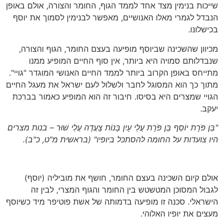
שייכות בנימין מצד אחד לממד הגוף, החומר והצורה, אולם באופן
הנבדל לגמרי מאלו האנושיים, מאפשר לבנימין לסמוך את יוסף
בכישלונו.
מכיוון שהשכינה שביוסף מופיעה בעצם החומר, הגוף והצורה,
שנבדלותם סמויה היא ביותר, אין סוף החיים המופיע ממנו
מתייחס באופן הקרוב ביותר לממד החיים האנושי המוגדר "גויי".
מתוך כך הוא המסוגל לחבר ולשלול לעם ישראל את מעגל החיים
הגויי שמצרים היא בסיסו. חיבור זה הוא המופיע כאמור בברכת
יעקב.
"בֵּן פֹּרָת יוֹסֵף בֵּן פֹּרָת עֲלֵי עָיִן בָּנוֹת צָעֲדָה עֲלֵי שׁוּר – בנות מצרים
היו צועדות על החומה להסתכל ביופיו"
(בראשית מ"ט, כ"ב)
.
אולם קיום השכינה בעצם החומר, חושף את מוביליה (יוסף)
לגבול המסוכן המטשטש בין החומר והגוף המצרי, לבין זה
הישראלי. סכנה זו מופיעה בדמותה של אשת פוטיפר מיד כשיוסף
מעצים את יופיו האלוהי.