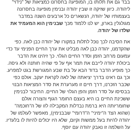
בבד גם את תלותו בו, המופיעה בחסרונו כמציאות של "נידוי"
ליהודה. כיוון שזיקה זו שבין יהודה ובנימין מופיעה בחסרונה
בעצמותיו של יהודה, הנשארים כל ארבעים השנה במדבר
מגולגלין בארון, יש לנו ללמוד מכך
שבנימין הוא המעמיד את
שלדו של יהודה
.
את הסיבה לכך נוכל לתלות במקורו של יהודה כבן לאה. כפי
שהקדמנו, יהודה כבן לאה מבליט את ערך החיים הפנימי עד כדי
עמעום מרחב הזמן וסדר החיים הגלוי. כך זיהינו את הדבר
ביכולת יהודה לייבם את תמר אף על פי שהיה חותנה ולא גיסה.
כך מופיע הדבר בדוד הבא על בת שבע המגורשת בגט למפרע.
וכך גם ראינו בדרך יציאתה של לאה לקראת יעקב. אולם כפי
שכבר הזכרנו, דרך חיים זו מערערת את סדר המציאות הבנוי
בבסיסו על סדר הזמן והפן הגלוי של החיים. החיבור לבנימין
ששכינת החיים בו היא בעצם החומר הגוף והצורה אולם
שחומריותה היא ברמת נבדלות המקבילה לזו של ה"חוכמה"
(שהוא הצד ה"ימיני" ה"דרומי" שבבנימין), מאפשר לעולמו של
יהודה להיות בעל ממשות וקיום, שלא היו יכולים להיות לו בלעדיו.
על השלמה זו נאבק יהודה עם יוסף.