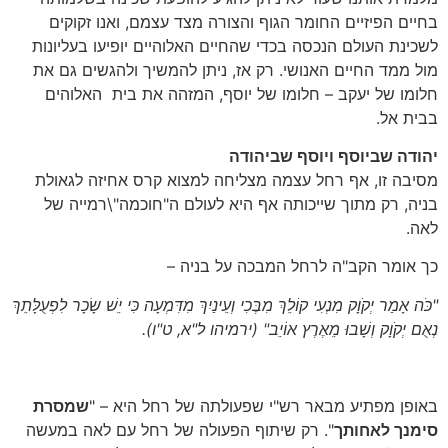
בחיים הפיזיים החומר הגוף והצורה מצד עצמם, ואנו זקוקים
לשכינת העולם הנכסה בכדי שהחיים האלוהיים יופיעו בעליונות
מול ממד החיים האנושי. רק אז, ניתן להמשיך ולהגשים גם את
חלומו של יעקב – חלומו של יוסף, המזהה את בית האלוהים
בבית אל.
יהודה שביוסף ויוסף שביהודה
מסיבה זו, אף רחל עצמה מצליחה למצוא קרס אחיזה לגאולת
בניה, רק מתוך שייכותה אף היא לעולם ה"חוכמה"\רמייה של
לאה.
כך אומר הקב"ה לרחל המבכה על בניה –
"כֹּה אָמַר יְקֹוָק מִנְעִי קוֹלֵךְ מִבֶּכִי וְעֵינַיִךְ מִדִּמְעָה כִּי יֵשׁ שָׂכָר לִפְעֻלָּתֵךְ
נְאֻם יְקֹוָק וְשָׁבוּ מֵאֶרֶץ אוֹיֵב"
(ירמיהו ל"א, ט"ו)
.
באופן מפתיע מבאר רש"י שפעולתה של רחל היא – "
שמסרת
סימנך לאחותך
". רק שיתוף הפעולה של רחל עם לאה במעשה