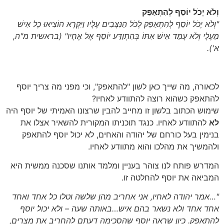
וְלֹא יָכֹל יוֹסֵף לְהִתְאַפֵּק
"וְלֹא יָכֹל יוֹסֵף לְהִתְאַפֵּק לְכֹל הַנִּצָּבִים עָלָיו וַיִּקְרָא הוֹצִיאוּ כָל אִישׁ
מֵעָלָי וְלֹא עָמַד אִישׁ אִתּוֹ בְּהִתְוַדַּע יוֹסֵף אֶל אֶחָיו"
(בראשית מ"ה,
א')
.
לכאורה, מה שייך כאן לשון "להתאפק", וכי מפני מה צריך יוסף
להתאפק כשהוא רוצה להתוודע לאחיו?
שימוש הכתוב בלשון זו מחייב להבין שרצונו האמיתי של יוסף היה
לא
להתוודע לאחיו. כנגד תוכניתו המקורית להשאיר אצלו את
בנימין בעל כורחם של יהודה והאחים, לא יכול יוסף להתאפק
ולהמשיך את מהלכו והוא מתוודע לאחיו.
המדרש פותח לנו צוהר בעניין ומלמד אותנו שסכנה ממשית היא
המביאה את יוסף להחלטה זו.
"…אמר יהודה לאחיו, אני אחריב מהן שלשה וטלו כל אחד ואחד
אחד אחד ולא נשאר בהם איש…באותה שעה – ולא יכול יוסף
להתאפק. כיון שראה יוסף שהסכימה דעתם להחריב את מצרים,