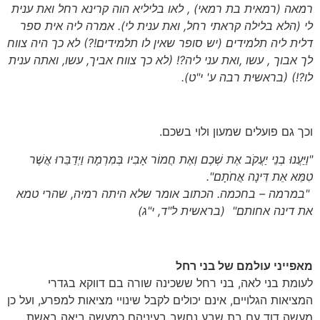
רמאה
(רמאית בת רמאי) ,
לאו בליליא הוה קרינא רחל ואת ענית
לי
(הלא בלילה קראתי רחל, ואת ענית לי).
אמרה ליה אית ספר
דלית ליה תלמידים
(יש סופר שאין לו תלמידים!?)
לא כך היה צווח
לך אבוך , עשו ,ואת עני ליה?!
(לא כך צווח אביך, עשו, ואתה ענית
לו?!) (בראשית רבה ע' י"ט
).
וכך גם פועלים שמעון ולוי בשכם.
"וַיַּעֲנוּ בְנֵי יַעֲקֹב אֶת שְׁכֶם וְאֶת חֲמוֹר אָבִיו בְּמִרְמָה וַיְדַבֵּרוּ אֲשֶׁר
טִמֵּא אֵת דִּינָה אֲחֹתָם".
"במרמה – בחכמה. הכתוב אומר שלא היתה רמיה, שהרי טמא
את דינה אחותם" (בראשית ל"ד, י"ג)
מאפייני עולמם של בני רחל
לעומת בני לאה, בני רחל ששכינה שורה בם דווקא בגדרי
המציאות הגלויים, אינם יכולים לקבל שינויי מציאות למפרע, ועל כן
מעשה דוד עם בת שבע נחשב בעיניהם כמעשה ביאה באשת