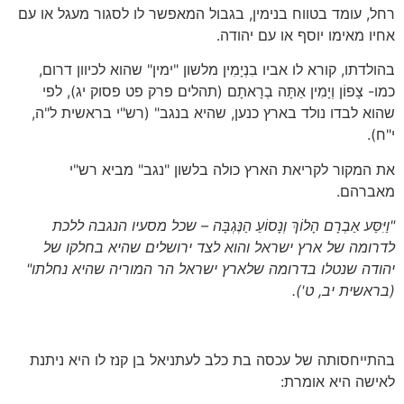
רחל, עומד בטווח בנימין, בגבול המאפשר לו לסגור מעגל או עם
אחיו מאימו יוסף או עם יהודה.
בהולדתו, קורא לו אביו בִנְיָמִין מלשון "ימין" שהוא לכיוון דרום,
כמו- צָפוֹן וְיָמִין אַתָּה בְרָאתָם (תהלים פרק פט פסוק יג), לפי
שהוא לבדו נולד בארץ כנען, שהיא בנגב" (רש"י בראשית ל"ה,
י"ח).
את המקור לקריאת הארץ כולה בלשון "נגב" מביא רש"י
מאברהם.
"וַיִּסַּע אַבְרָם הָלוֹךְ וְנָסוֹעַ הַנֶּגְבָּה – שכל מסעיו הנגבה ללכת
לדרומה של ארץ ישראל והוא לצד ירושלים שהיא בחלקו של
יהודה שנטלו בדרומה שלארץ ישראל הר המוריה שהיא נחלתו"
(בראשית יב, ט')
.
בהתייחסותה של עכסה בת כלב לעתניאל בן קנז לו היא ניתנת
לאישה היא אומרת: