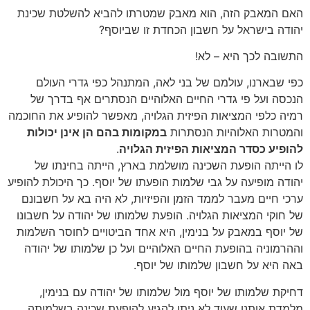
האם המאבק הזה, הוא מאבק שמטרתו להביא להשלטת שכינת
יהודה בישראל על חשבון הכחדת זו שביוסף?
התשובה לכך היא – לא!
כפי שבארנו, עולמם של בני לאה, המתנהל כפי גדרי העולם
הנכסה ועל פי גדרי החיים האלוהיים הנסתרים אף בדרך של
רמיה כלפי המציאות הפיזית הגלויה, מאפשר להופיע את החוכמה
והמטרות האלוהיות הנסתרות
במקומות בהם הן אינן יכולות
להופיע כסדר המציאות הפיזית הגלויה
.
לו הייתה הופעת השכינה מושלמת בארץ, הייתה בחינתו של
יהודה מופיעה על גבי שלמות הופעתו של יוסף. כך היכולת להופיע
ערכי חיים מעבר לממד הזמן והפיזיות, לא היה בא על חשבונם
של חוקי המציאות הגלויה. הופעת שלמותו של יהודה על חשבונו
של יוסף במאבק על בנימין, היא אחד הביטויים לחוסר השלמות
וההרמוניה בהופעת החיים האלוהיים ועל כן שלמותו של יהודה
באה היא על חשבון שלמותו של יוסף.
דחיקת שלמותו של יוסף מול שלמותו של יהודה עם בנימין,
מלמדת אותנו שעוד לא ניתן להגיע להופעת שכינה בשלמותה