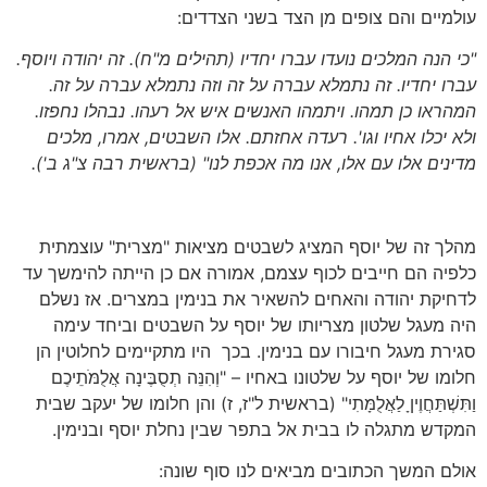
עולמיים והם צופים מן הצד בשני הצדדים:
"כי הנה המלכים נועדו עברו יחדיו
(תהילים מ"ח)
. זה יהודה ויוסף.
עברו יחדיו. זה נתמלא עברה על זה וזה נתמלא עברה על זה.
המהראו כן תמהו. ויתמהו האנשים איש אל רעהו. נבהלו נחפזו.
ולא יכלו אחיו וגו'. רעדה אחזתם. אלו השבטים, אמרו, מלכים
מדינים אלו עם אלו, אנו מה אכפת לנו"
(בראשית רבה צ"ג ב')
.
מהלך זה של יוסף המציג לשבטים מציאות "מצרית" עוצמתית
כלפיה הם חייבים לכוף עצמם, אמורה אם כן הייתה להימשך עד
לדחיקת יהודה והאחים להשאיר את בנימין במצרים. אז נשלם
היה מעגל שלטון מצריותו של יוסף על השבטים וביחד עימה
סגירת מעגל חיבורו עם בנימין. בכך היו מתקיימים לחלוטין הן
חלומו של יוסף על שלטונו באחיו – "וְהִנֵּה תְסֻבֶּינָה אֲלֻמֹּתֵיכֶם
וַתִּשְׁתַּחֲוֶיןָ לַאֲלֻמָּתִי" (בראשית ל"ז, ז) והן חלומו של יעקב שבית
המקדש מתגלה לו בבית אל בתפר שבין נחלת יוסף ובנימין.
אולם המשך הכתובים מביאים לנו סוף שונה: