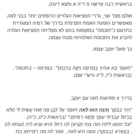
בראשית רבה פרשה פ ד"ה א ותצא דינה).
אולם מצד שני, גדרי המציאות הגלויים הרופפים יותר בבני לאה,
מאפשרים הופעת האמת הפנימית בדרך של רמיה המוגדרת
בתרגום כ"חוכמה" במקומות בהם לא מצליחה המציאות הגלויה
להביע את התכונות האלוהיות מכוח עצמה.
כך פועל יעקב עצמו.
"וַיֹּאמֶר בָּא אָחִיךָ בְּמִרְמָה וַיִּקַּח בִּרְכָתֶךָ". במרמה – בחכמה".
(בראשית כ"ז, ל"ה ורש"י שם)
.
בדרך זו מזדווגת לאה עם יעקב.
"וַיְהִי בַבֹּקֶר
וְהִנֵּה הִוא לֵאָה
וַיֹּאמֶר אֶל לָבָן מַה זֹּאת עָשִׂיתָ לִּי הֲלֹא
בְרָחֵל עָבַדְתִּי עִמָּךְ וְלָמָּה רִמִּיתָנִי"
(בראשית כ"ט, כ"ה).
"וכל ההוא לילה הוה צוח
(קרא)
לה רחל והיא עניא ליה
(ענתה לו)
. בצפרא
(בבוקר)
והנה היא לאה . אמר לה מה רמייתא בת