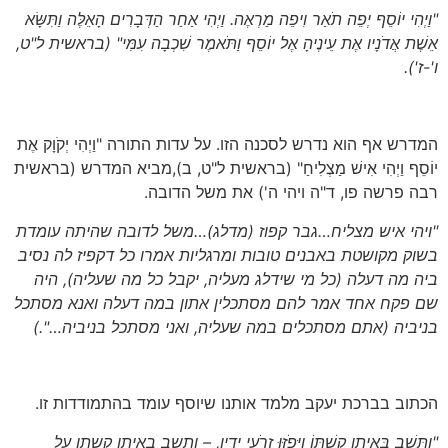
"וַיְהִי יוֹסֵף יְפֵה תֹאַר וִיפֵה מַרְאֶה. וַיְהִי אַחַר הַדְּבָרִים הָאֵלֶּה וַתִּשָּׂא
אֵשֶׁת אֲדֹנָיו אֶת עֵינֶיהָ אֶל יוֹסֵף וַתֹּאמֶר שִׁכְבָה עִמִּי"
(בראשית ל"ט,
ו'-ז')
.
המדרש אף הוא נדרש לסכנה הזו. על עדות התורה "וַיְהִי יְקֹוָק אֶת
יוֹסֵף וַיְהִי אִישׁ מַצְלִיחַ" (בראשית ל"ט, ב),מביא המדרש (בראשית
רבה פרשה פו, ד"ה ויהי ה') את משל הדובה.
"ויהי איש מצליח…גבר קפוז
(מדלג)
…משל לדובה שהיתה עומדת
בשוק מקושטת באבנים טובות ומרגליות אמרו כל דקפיז לה נסיב
ביה מה דעלה
(כל מי שידלג מעליה, יקבל כל מה שעליה)
, היה
שם פקח אחד אמר להם מסתכלין אתון במה דעלה ואנא מסתכל
בניביה
(אתם מסתכלים במה שעליה, ואני מסתכל בניביה…".)
הכתוב בברכת יעקב מלמד אותנו שיוסף עומד בהתמודדות זו.
"וַתֵּשֶׁב בְּאֵיתָן קַשְׁתּוֹ וַיָּפֹזּוּ זְרֹעֵי יָדָיו, – ותשב באיתן קשתו על