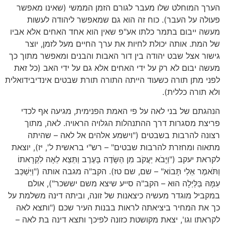
הערך המוחלט שלו מעבר לגורם הזמן הממשי (שאינו מאפשר
פעולה על העבר). כוח זה הוא גם שמאפשר ליהודה לעשות
מעשה ייבום בתמר כלתו אע"פ שאין הוא אחד האחים אלא אביו
של המת. אותה יכולת לחיות את ערך החיים מעל לזמן, יוצר
גישור אצל שבט יהודה בין דור האבות והבנים ומאפשר מתוך כך
מעשה יבום לא רק על ידי האחים אלא גם על ידי האב (כל זאת
לפני מתן תורה כשעוד הייתה התורה תורת שבטים אינדיבידואלית
ולא תורה כללית).
הנהגתם של בני לאה על פי האמת הפנימית, מגיעה אף לכדי
פריצת מסגרות דרך ההתנהלות הגלויה הראויה. לאה, מתוך
רצונה להרבות בשבטים ("וישמע אלהים אל לאה – שהיתה
מתאוה ומחזרת להרבות שבטים" – רש"י בראשית ל', יז), יוצאת
לקראת יעקב ("וַיָּבֹא יַעֲקֹב מִן הַשָּׂדֶה בָּעֶרֶב וַתֵּצֵא לֵאָה לִקְרָאתוֹ
וַתֹּאמֶר אֵלַי תָּבוֹא" – שם, שם טז). הקב"ה מגבה אותה ("וַיִּשְׁכַּב
עִמָּהּ בַּלַּיְלָה הוּא – הקב"ה סייע שיצא משם יששכר"), אולם
במקביל מוגדר מעשיה כיצאנות של זונה, וביתה דינה משלמת על
כך את המחיר ביציאתה לראות בבנות העיר שכם ("ותצא לאה
לקראתו וגו', יצאת מקושטת כזונה לפיכך ותצא דינה בת לאה –