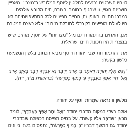
לוּ היו השבטים נכנעים לחלוטין ליוסף המלובש כ"מצרי", מאפיין
השכינה הגויי, זו שבגוף בחומר ובצורה, היה מקובע עולמית
כמרכז החיים. באופן זה, החיים הפיזיים לכל הסתעפויותיהם לא
היו לעולם מופיעים רק ככלי להובלת ה"רוח" אלא כעצם המטרה.
אכן, האחים בהתמודדותם מול "מצריותו" של יוסף, מזהים שיש
במצריות הזו תכונת חיים ישראלית.
את ההתמודדות שבין יהודה ויוסף מביא הכתוב בלשון הנשמעת
כלשון בקשה:
"וַיִּגַּשׁ אֵלָיו יְהוּדָה וַיֹּאמֶר בִּי אֲדֹנִי יְדַבֶּר נָא עַבְדְּךָ דָבָר בְּאָזְנֵי אֲדֹנִי
וְאַל יִחַר אַפְּךָ בְּעַבְדֶּךָ כִּי כָמוֹךָ כְּפַרְעֹה"
(בראשית מ"ד, י"ח)
.
מלשון זו נראה שמַרוּת יוסף על יהודה.
אולם רש"י במקום מדברי יהודה "וְאַל יִחַר אַפְּךָ בְּעַבְדֶּךָ", לומד
מכאן "שדִבֵּר אליו קשות". על בסיס תפיסה הכפולה שבדברי
יהודה גם המשך דבריו "כִּי כָמוֹךָ כְּפַרְעֹה", נתפסים בשני כיוונים