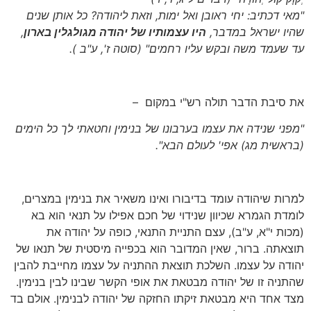
"מאי דכתיב: יחי ראובן ואל ימות, וזאת ליהודה? כל אותן שנים
שהיו ישראל במדבר,
היו עצמותיו של יהודה מגולגלין בארון
,
עד שעמד משה ובקש עליו רחמים"
(סוטה ז', ע"ב )
.
את סיבת הדבר תולה רש"י במקום –
"מפני שנידה את עצמו בערבונו של בנימין וחטאתי לך כל הימים
(בראשית מג)
אפי' לעולם הבא".
למרות שיהודה עומד בדיבורו ואינו משאיר את בנימין במצרים,
לומדת הגמרא שכיוון שנידוי של חכם אפילו על תנאי הוא בא
(מכות י"א, ע"ב), עצם התניית התנאי, כופה על יהודה את
תוצאתה. ברור, שאין המדובר הוא בכפייה מיסטית של תנאו של
יהודה על עצמו. השלכת תוצאת ההתניה על עצמו מחייבת להבין
שהתניה זו של יהודה מבטאת את אופי הקשר שבינו לבין בנימין.
מצד אחד היא מבטאת זיקתו החזקה של יהודה לבנימין. אולם בד