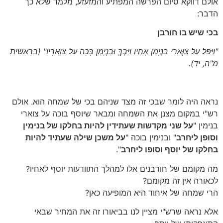
אולם דווקא סיום הפרשה המפתיע והמזעזע, מלמד שלא כך
הדבר:
בכי שיש בו חורבן
"וַיִּפֹּל עַל צַוְּארֵי בִנְיָמִן אָחִיו וַיֵּבְךְּ וּבִנְיָמִן בָּכָה עַל צַוָּארָיו"
(בראשית
מ"ה, יד)
.
נראה היה לומר שבכי זה מצד שניהם בכי של שמחה הוא. אולם
רש"י במקום מצנן את השמחה ומבאר שיוסף בוכה על צוארי
בנימין "
על
שני מקדשות שעתידין להיות בחלקו של בנימין
וסופן ליחרב
" ובנימין בוכה "
על משכן שילה שעתיד להיות
בחלקו של יוסף וסופו ליחרב
".
מה מקומם של חורבנים אלו למהלך התוודעות יוסף לאחיו?
לכאורה אין זה מקומם?
הרי שמחה של איחוד היא המופיעה כאן?
אלא נראה שרש"י מציין לנו בביאורו זה את המחיר שבאי