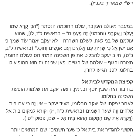
רש"י שמאריך בעניין).
במעבר מעולם העקבה, עולם החוכמה הנסתר ["הֲכִי קָרָא שְׁמוֹ
יַעֲקֹב וַיַּעְקְבֵנִי (וחכמני) זֶה פַעֲמַיִם" – בראשית כ"ז, לו], שהוא
עולמם של בני לאה, לעולם השררה – לֹא יַעֲקֹב יֵאָמֵר עוֹד שִׁמְךָ כִּי
אִם יִשְׂרָאֵל כִּי שָׂרִיתָ עִם אֱלֹהִים וְעִם אֲנָשִׁים וַתּוּכָל" (בראשית ל"ב,
כ"ט), חייב יעקב להבליט את פן השכינה המתייחס לעולם החומר,
הצורה והגוף – עולמם של הגויים. פאן שכינה זה הוא המופיע לו
בחלומו לפני הגיעו לחרן.
קפיצת המקדש לבית אל
בחיבור הזה שבין יוסף ובנימין, רואה יעקב את שלמות הופעת
השכינה בחלומו.
לאחר יציקתו של יעקב מחלומו, מעיד יעקב – אֵין זֶה כִּי אִם בֵּית
אֱלֹהִים וְזֶה שַׁעַר הַשָּׁמָיִם (בראשית כ"ח, יז) וקורא למקום בית אל
(וַיִּקְרָא אֶת שֵׁם הַמָּקוֹם הַהוּא בֵּית אֵל – שם, פסוק י"ט ).
הקושי להגדיר את בית אל כ"שער השמים" שם המתאים יותר