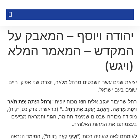
יהודה ויוסף – המאבק על
המקדש – המאמר המלא
(ויגש)
יציאת שנים עשר השבטים מרחל מלאה, יוצרת שני אפיקי חיים
שונים בעם ישראל.
רחל שחיבור יעקב אליה הוא מכוח יופיה "
וְרָחֵל הָיְתָה יְפַת תֹּאַר
וִיפַת מַרְאֶה. וַיֶּאֱהַב יַעֲקֹב אֶת רָחֵל.
.." (בראשית פרק כט, יז,יח),
מולידה מכוחה שבטים שמימד החומר, הגוף והמראה מביעים
בעצמותם את המהות האלוהית.
לעומתם לאה שעיניה רכות ("וְעֵינֵי לֵאָה רַכּוֹת"), המימד הנראה