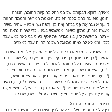
מאידך, דווקא דבקותם של בני רחל בחוקיות החומר, הצורה
והזמן, מופיעה בהם סכנה הפוכה. העצמת המראה והממד החזותי
("…וְהוּא נַעַר אֶת בְּנֵי בִלְהָה וְאֶת בְּנֵי זִלְפָּה נְשֵׁי אָבִיו – שהיה עושה
מעשה נערות, מתקן בשערו ממשמש בעיניו, כדי שיהיה נראה יפה
– רש"י בראשית ל"ז, ב') מגדיר את יוסף בעיני בני לאה כמשועבד
לכלי, וממילא להוצאתו ממעגל השכינה להיות עבד למצרים.
כוח השכינה שבמראהו החזותי של יוסף המושך אליו את העולם
המצרי ("בֵּן פֹּרָת יוֹסֵף בֵּן פֹּרָת עֲלֵי עָיִן בָּנוֹת צָעֲדָה עֲלֵי שׁוּר- בנות
מצרים היו צועדות על החומה להסתכל ביופיו" – בראשית מ"ט,
כ"ב), והעצמתו של יוסף את יופיו מכוח השכינה שבו מול מצרים
("… וַיְהִי יוֹסֵף יְפֵה תֹאַר וִיפֵה מַרְאֶה – כיון שראה עצמו מושל,
התחיל אוכל ושותה ומסלסל בשערו…". – בראשית ל"ט, ו'), כמעט
ומפיל אותו באשת פוטיפר ("וַיְהִי אַחַר הַדְּבָרִים הָאֵלֶּה וַתִּשָּׂא אֵשֶׁת
אֲדֹנָיו אֶת עֵינֶיהָ אֶל יוֹסֵף וַתֹּאמֶר שִׁכְבָה עִמִּי" – שם, שם ז').
בנימין – החומר הנבדל
בין עולמם הפנימי של בני לאה לבין העולם הגלוי המייחד את בני