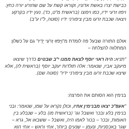
כבישת יצרו באשת אדוניו, וקוראו קשת על שם שהזרע יורה כחץ.
ויפזו זרעי ידיו, כמו ויפוצו
(בראשית מ"ט, כד)
. נעץ ידיו בקרקע
ויצאה שכבת זרעו מבין ציפורני ידיו
(סוטה, ל"ו ע"ב)
אולם התורה שבעל פה לומדת מ"וַיָּפֹזּוּ זְרֹעֵי יָדָיו" גם על כשלון
המתלווה להצלחה –
"תניא
: היה ראוי יוסף לצאת ממנו י"ב שבטים
כדרך שיצאו
מיעקב אביו, שנאמר: אלה תולדות יעקב יוסף
(בראשית לז)
, אלא
שיצא שכבת זרעו מבין ציפורני ידיו"
(סוטה שם)
.
בנימין הוא הסותם את הפרצה:
"
אעפ"כ יצאו מבנימין אחיו
, וכולן נקראו על שמו, שנאמר: ובני
בנימין בלע ובכר ואשבל וגו'
(בראשית מו)
בלע – שנבלע בין
האומות, ובכר – בכור לאמו היה, ואשבל – ששבאו אל, גרא –
שגר באכסניות, ונעמן – שנעים ביותר, אחי וראש – אחי הוא