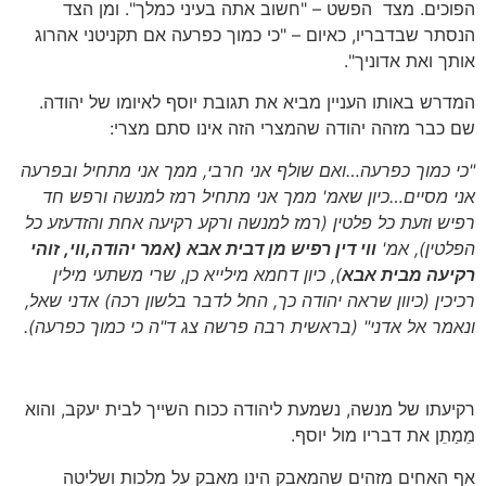
הפוכים. מצד הפשט – "חשוב אתה בעיני כמלך". ומן הצד
הנסתר שבדבריו, כאיום – "כי כמוך כפרעה אם תקניטני אהרוג
אותך ואת אדוניך".
המדרש באותו העניין מביא את תגובת יוסף לאיומו של יהודה.
שם כבר מזהה יהודה שהמצרי הזה אינו סתם מצרי:
"כי כמוך כפרעה…ואם שולף אני חרבי, ממך אני מתחיל ובפרעה
אני מסיים…כיון שאמ' ממך אני מתחיל רמז למנשה ורפש חד
רפיש וזעת כל פלטין
(רמז למנשה ורקע רקיעה אחת והזדעזע כל
הפלטין)
, אמ'
ווי דין רפיש מן דבית אבא
(אמר יהודה,ווי, זוהי
רקיעה מבית אבא
),
כיון דחמא מילייא כן, שרי משתעי מילין
רכיכין
(כיוון שראה יהודה כך, החל לדבר בלשון רכה)
אדני שאל,
ונאמר אל אדני"
(בראשית רבה פרשה צג ד"ה כי כמוך כפרעה)
.
רקיעתו של מנשה, נשמעת ליהודה ככוח השייך לבית יעקב, והוא
מֵמַתֵן את דבריו מול יוסף.
אף האחים מזהים שהמאבק הינו מאבק על מלכות ושליטה