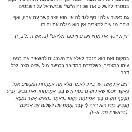
במטרה להשליט את שכינת ה"גוי" שבישראל על השבטים.
גם כאשר עולה יוסף לגדולה אין הוא יוצר קשר עם אחיו, ואף
שהם מגיעים למצרים אין הוא מגלה את זהותו.
"וַיַּרְא יוֹסֵף אֶת אֶחָיו וַיַּכִּרֵם וַיִּתְנַכֵּר אֲלֵיהֶם"
(בראשית מ"ב, ז).
במקום זאת הוא מנסה לאלץ את השבטים להשאיר את בנימין
עימו במצרים, כשלדידם המדובר בכניעה מול שליט מצרי לכל
דבר.
"וַיְצַו אֶת אֲשֶׁר עַל בֵּיתוֹ לֵאמֹר מַלֵּא אֶת אַמְתְּחֹת הָאֲנָשִׁים אֹכֶל
כַּאֲשֶׁר יוּכְלוּן שְׂאֵת וְשִׂים כֶּסֶף אִישׁ בְּפִי אַמְתַּחְתּוֹ. וְאֶת גְּבִיעִי גְּבִיעַ
הַכֶּסֶף תָּשִׂים בְּפִי אַמְתַּחַת הַקָּטֹן…וַיֹּאמֶר…הָאִישׁ אֲשֶׁר נִמְצָא
הַגָּבִיעַ בְּיָדוֹ הוּא יִהְיֶה לִּי עָבֶד וְאַתֶּם עֲלוּ לְשָׁלוֹם אֶל אֲבִיכֶם"
(בראשית מד, א-יז)
.