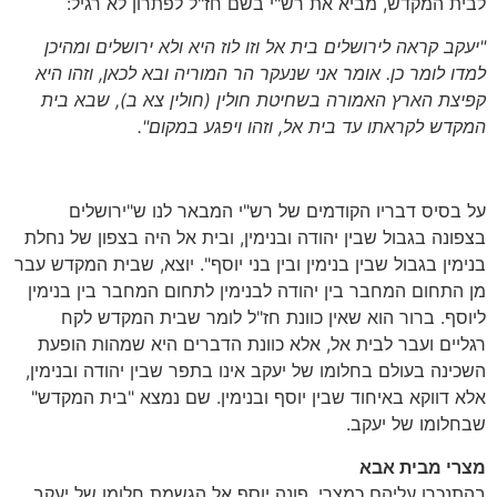
לבית המקדש, מביא את רש"י בשם חז"ל לפתרון לא רגיל:
"יעקב קראה לירושלים בית אל וזו לוז היא ולא ירושלים ומהיכן
למדו לומר כן. אומר אני שנעקר הר המוריה ובא לכאן, וזהו היא
קפיצת הארץ האמורה בשחיטת חולין (חולין צא ב), שבא בית
המקדש לקראתו עד בית אל, וזהו ויפגע במקום".
על בסיס דבריו הקודמים של רש"י המבאר לנו ש"ירושלים
בצפונה בגבול שבין יהודה ובנימין, ובית אל היה בצפון של נחלת
בנימין בגבול שבין בנימין ובין בני יוסף". יוצא, שבית המקדש עבר
מן התחום המחבר בין יהודה לבנימין לתחום המחבר בין בנימין
ליוסף. ברור הוא שאין כוונת חז"ל לומר שבית המקדש לקח
רגליים ועבר לבית אל, אלא כוונת הדברים היא שמהות הופעת
השכינה בעולם בחלומו של יעקב אינו בתפר שבין יהודה ובנימין,
אלא דווקא באיחוד שבין יוסף ובנימין. שם נמצא "בית המקדש"
שבחלומו של יעקב.
מצרי מבית אבא
בהתנכרו עליהם כמצרי, פונה יוסף אל הגשמת חלומו של יעקב,