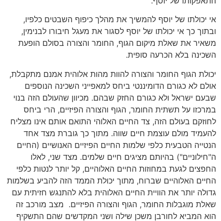
התאפקותו של יוסף.
אי יכולתו של יוסף להמשיך את מהלך כיפוף השבטים כלפיו,
ובתוך כך אי יכולתו של יוסף לסגור את מעגל חיבורו לבנימין,
משאיר את שאלת מיקום הגוף, החומר והצורה בסולם הופעת
השכינה בלא הכרעה סופית.
יכולת הגוף החומר והצורה להוות מהות אלוהית אמנם מתקבלת,
אולם לא כגורם הדומיננטי ביחס למאפייני השכינה הנוספים
שבעם ישראל ולא כגורם החזק שבהם. מכיוון שהעולם הזה בנוי
במרכזו על תשתית החומר, הגוף והצורה הפיזיים, הרי ביחס
לחוזקם בעולם הזה, צד החיים האלוהי התואם אותם אינו מצליח
להעמיד מולם עוצמת חיים שווה. מתוך כך גוברת מצד אחד
הנטייה הטבעית כלפי שלמות החיים הפיזיים האנושיים (החיים
ה"חילוניים") בהיותם מציגים חיים שלמים. מצד שני, לאלו
החפצים לגעת במחוזות החיים האלוהיים, קל יותר לנטות כלפי
החיים האלוהיים שברוח, מתוך יכולת הממד הזה להביע בשלמות
גדולה יותר את הוויית החיים האלוהית בלא להתנגש חזיתית עם
שאלת מוגבלות החומר, הגוף והצורה הפיזיים. מצב מורכב זה
הוא המביא לחורבן משכן שילה ושני המקדשים שהם התשקיף