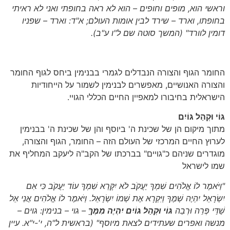
וראשי הוא, מופים וחופים – הוא לא ראה בחופתי ואני לא ראיתי
בחופתו, וארד – שירד לבין אומות העולם; א"ד: וארד – שפניו
דומין לוורד"
(המשך סוטה שם ל"ו ע"ב)
.
החומר הגוף והצורה הנבדלים לגמרי בבנימין ביחס לגוף החומר
והצורה האנושיים, מאפשרים לבנימין לשמור על הייחודיות
הישראלית בחיבורו למאפיין החיים הכללי הגויי.
גּוֹי וּקְהַל גּוֹיִם
מתוך מיקום הן של שכינת ה' ביוסף והן של שכינת ה' בבנימין
לערוץ החיים המרכזי של העולם הזה – החומר, הגוף והצורה,
מוגדרים שניהם כ"גויים" בברכתו של הקב"ה ליעקב המחליף את
שמו לישראל
"וַיֹּאמֶר לוֹ אֱלֹהִים שִׁמְךָ יַעֲקֹב לֹא יִקָּרֵא שִׁמְךָ עוֹד יַעֲקֹב כִּי אִם
יִשְׂרָאֵל יִהְיֶה שְׁמֶךָ וַיִּקְרָא אֶת שְׁמוֹ יִשְׂרָאֵל. וַיֹּאמֶר לוֹ אֱלֹהִים אֲנִי אֵל
שַׁדַּי פְּרֵה וּרְבֵה
גּוֹי וּקְהַל גּוֹיִם יִהְיֶה מִמֶּךָּ
– גוי – בנימין: גוים –
מנשה ואפרים שעתידים לצאת מיוסף"
(בראשית ל"ה, י'-י"א. עיין