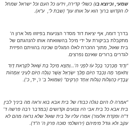
שמעי, וכיוצא בו
)
כשולי קדירה, וידעו כל העם וכל ישראל שמחל
לו הקדוש ברוך הוא על אותו עון
" (שבת ל', ע"א)
.
בדרך דומה, אף יציאת דוד מסדר הצניעות בפיזוזו מול ארון ה'
מתקבלת בביקורת על ידי מיכל בהשוואתה אותו להנהגתם של
בית שאול, מתוך ההכרח לאלו המגלים שכינה בהוויתם הפיזית
לגדרים ברורים שאינם נפרצים.
"וְדָוִד מְכַרְכֵּר בְּכָל עֹז לִפְנֵי ה'…וַתֵּצֵא מִיכַל בַּת שָׁאוּל לִקְרַאת דָּוִד
וַתֹּאמֶר מַה נִּכְבַּד הַיּוֹם מֶלֶךְ יִשְׂרָאֵל אֲשֶׁר נִגְלָה הַיּוֹם לְעֵינֵי אַמְהוֹת
עֲבָדָיו כְּהִגָּלוֹת נִגְלוֹת אַחַד הָרֵקִים"
(שמואל ב' ו', יד, כ').
"אמרה לו היום נגלה כבודו של בית אבא בוא וראה מה ביניך לבין
בית אבא כל בית אבי היו צנועים וקדושים
(במדבר רבה פרשה ד'
ד"ה ופקדת אלעזר)
אמרו עליו על בית שאול שלא נראה מהם לא
עקב ולא גודל מימיהם
(ירושלמי סוכה פרק ה' ה"ד).