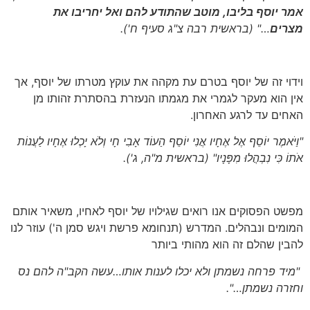
אמר יוסף בליבו, מוטב שהתודע להם ואל יחריבו את
מצרים
…"
(בראשית רבה צ"ג סעיף ח')
.
וידוי זה של יוסף בטרם עת מקהה את עוקץ מטרתו של יוסף, אך
אין הוא מעקר לגמרי את מגמתו הנעזרת בהסתרת זהותו מן
האחים עד לרגע האחרון.
"וַיֹּאמֶר יוֹסֵף אֶל אֶחָיו אֲנִי יוֹסֵף הַעוֹד אָבִי חָי וְלֹא יָכְלוּ אֶחָיו לַעֲנוֹת
אֹתוֹ כִּי נִבְהֲלוּ מִפָּנָיו"
(בראשית מ"ה, ג')
.
מפשט הפסוקים אנו רואים שגילויו של יוסף לאחיו, משאיר אותם
המומים ונבהלים. המדרש (תנחומא פרשת ויגש סמן ה') עוזר לנו
להבין שהלם זה הוא מהותי ביותר
"מיד פרחה נשמתן ולא יכלו לענות אותו…עשה הקב"ה להם נס
וחזרה נשמתן…".