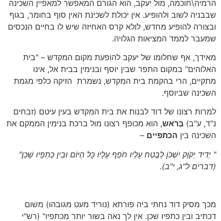
הרמיה\חוכמה, מול יעקב, הוא הגורם המאפשר למאפיין השכינה
שבבניה לשוב ולהופיע. אין יכולת לשכינת האין סוף בחומר, בגוף
ובצורה להופיע מחדש, לולא קרס האחיזה שיש לו בחיים הנכסים
שמעבר לממד המציאות הגלויה.
מאידך, אף שחלומו של יעקב להופעת מקום המקדש – "בית
האלוהים" במקום התפר שבין יוסף ובנימין בבית אל, אינו
מתקיים, הרי בהקמת בית המקדש, נשמרת הזיקה כלפי מגמת
השכינה שביוסף.
למרות רצונו של דוד לבנות את בית המקדש בעין עיטם (זבחים
נ"ד, ע"ב)
בַּרֹאש
, הוא מכופף רצונו מול ברכת בנימין הממקם את
השכינה בין
הכתפיים
–
" יְדִיד יְקֹוָק יִשְׁכֹּן לָבֶטַח עָלָיו חֹפֵף עָלָיו כָּל הַיּוֹם וּבֵין כְּתֵפָיו שָׁכֵן"
(דברים ל"ג, י"ב)
.
מכך מסיק דוד נחתי ביה פורתא (נוריד מעט מגובהו) משום
דכתיב ובין כתפיו שכן. אין לך נאה בשור יותר מכתפיו" (רש"י