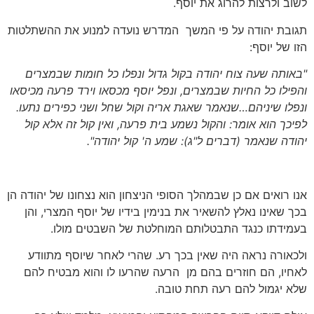
לשוב ולרצות להרוג את יוסף.
תגובת יהודה על פי המשך המדרש נועדה למנוע את ההשתלטות
הזו של יוסף:
"באותה שעה צוח יהודה בקול גדול ונפלו כל חומות שבמצרים
והפילו כל החיות שבמצרים, ונפל יוסף מכסאו וירד פרעה מכיסאו
ונפלו שיניהם…שנאמר שאגת אריה וקול שחל ושני כפירים נתעו.
לפיכך הוא אומר: והקול נשמע בית פרעה, ואין קול זה אלא קול
יהודה שנאמר
(דברים ל"ג)
: שמע ה' קול יהודה".
אנו רואים אם כן שבמהלך הסופי הניצחון הוא נצחונו של יהודה הן
בכך שאינו נאלץ להשאיר את בנימין בידיו של יוסף המצרי, והן
בעמידתו כנגד התבטלותם המוחלטת של השבטים מולו.
ולכאורה נראה היה שאין בכך רע. שהרי לאחר שיוסף מתוודע
לאחיו, הם חוזרים בהם מן הרעה שהרעו לו והוא מבטיח להם
שלא יגמול להם רעה תחת טובה.