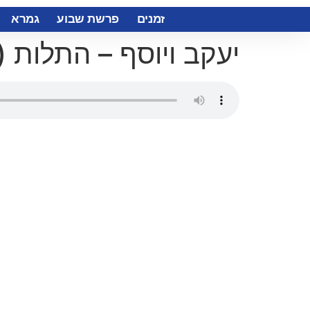
זמנים
פרשת שבוע
גמרא
יעקב ויוסף – התלות (ו