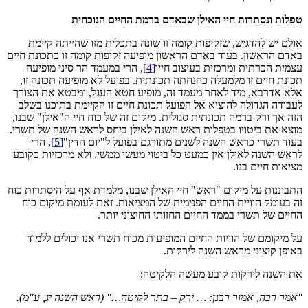
טפלות ונסתרות חיי האילן שבאדם ברמת החיים הנוכחית
אולם יש להדגיש, שזקיפות קומה זו שונה בתכלית מזו שהייתה קיימת
באדם הראשון. בעוד באדם הראשון מופיעה זקיפות קומה זו כתכונת חיים
עצמית הכרתית ומרכזית בעיצוב חייו
[4]
, הרי במעמד הר סיני מופיעה
תכונת חיים זו מלמעלה כהנחתה תכונתית. בפועל לא מופיעה תכונה זו,
אלא אדרבא, מיד לאחר מעמד זה, מופיע חטא העגל, ומבטא את הצורך
לעבודה הגדולה להוציא אל הפועל תכונת חיים זו הקיימת בתוכנו בשלב
הזה אך ורק ברמה תכונתית סגולית. מיקום זה של כוח חיי ה"אילן" שבנו,
מוצא את ביטויו בטפלות ראש השנה לאילן ביחס לראש השנה של תשרי.
בעוד תשרי כראש השנה לשנים מתורגם בפועל ל"יום הדין"
[5]
, הרי
לראש השנה לאילן אין כמעט כל ביטוי מעשי ממשי, ולא מרכזיות כקובע
מציאות חיים בנו.
התבוננות על מיקום "ראש" חיי האילן שבנו, מלמדת אף על היסתרות כוח
זה בעומק הוויית החיים הפנימית של המציאות. זאת לעומת מיקום כוח
החיים של תשרי בממד החיים החזותי החיצוני יותר.
על מיקומם של הוויות החיים המופיעות מכוח תשרי אנו יכולים ללמוד
באופן קיצוני מראש השנה לירקות.
את השנה לירקות קובע מעשה הלקיטה:
"אמר רבה, אמור רבנן: … ירק – בתר לקיטה…" (ראש השנה יג, ע"מ).