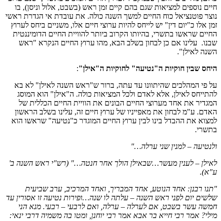
חיים נוספים למציאות שגם בהם קיים זמן ראש (בשבט, אלול וניסן), בו
נוצר פוטנציאל כוח החיים למשך השנה כולה. את עובדת אי הגדרת ראשי
זמן אלו כ"יום דין" יש לייחס להיות ערוצי חיים אלו, משניים ביחס לערוץ
החיים שראשו בתשרי, בהיותו הקרוב ביותר להוויית החיים הדומיננטית
שבנו. עלינו אם כן לבחון בשלב הבא, מהו ערוץ החיים הנקרא "ראש
השנה לאילן".
היחס שבין חוקיות ה"נטיעה" לחוקיות ה"אילן"
:
על פי המהלכים שהיתוונו עד עתה, ברור ש"ראש השנה לאילן" לא בא
להתייחס לאילן, אלא לאדם ולכל המציאות כולה. ה"אילן" הוא המוסג
המגדיר את אחד מערוצי החיים הבונים את הוויית החיים הכללית של
האדם. ע"מ לבחון את מאפייניו של ערוץ חיים זה, עלינו בשלב הראשון
למצוא את ההבדל בינו לבין ערוץ החיים המוגדר כ"נטיעה" שראשו הוא
בתשרי.
ולנטיעה – למנין שני ערלה…"
לאילן – לענין מעשר…שבאילן הולך אחר חנטה…" (רש"י ראש השנה ב'
ע"א).
"תנו רבנן: אחד הנוטע, אחד המבריך, ואחד המרכיב, ערב שביעית
שלשים יום לפני ראש השנה – עלתה לו שנה…ופירות נטיעה זו אסורין עד
חמשה עשר בשבט, אם לערלה – ערלה, ואם לרבעי – רבעי. מנא הני
מילי? אמר רבי חייא בר אבא אמר רבי יוחנן, ומטו בה משמיה דרבי ינאי: