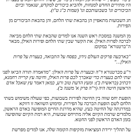
היו מתירים החדש למנחות, ולהביא ביכורים למקדש, שנאמר וביום
הביכורים וגו' בשבועותכם וגו' (שמות כ"ג ט"ו).
חג השבועות מתאפיין הן בהבאת שתי הלחם, והן בהבאת הביכורים מן
הפירות.
מן המשנה במסכת ראש השנה אנו למדים שהבאת שתי הלחם מביאה
לברכה לפרות האילן. את הקשר שבין שתי הלחם ופירות האילן, מבאר
ה"ברטנורא" במקום:
"בארבעה פרקים העולם נידון, בפסח על התבואה, בעצרת על פרות
האילן…"
ר"ע מברטנורא ד"ה ובעצרת על פרות האילן: "מדאמרה תורה הביאו לפני
שתי לחם בעצרת כדי שאברך לכם פרות האילן, וחיטה עץ קרייה רחמנא,
דכתיב (בראשית ב'): ומעץ הדעת טוב ורע, כמאן דאמר עץ שאכל אדם
הראשון חיטה היה (ר"ה פרק א' משנה ב').
הופעת יחס שווה בין החיטה לפירות בשבועות, כפי שעולה משימוש בשתי
הלחם לשם הופעת הברכה על הפירות, ומימוש השוואה זו דווקא
במדרגתה של החיטה כעץ, שהיא מדרגת החיים המופיעה באדם הראשון,
מלמדים שרמת הקיום אליה מתייחס שבועות, היא רמת הקיום שהופיעה
בזמן האדם הראשון לפני החטא.
על תהליך ירידת המציאות מזקיפות הקומה שלה, אנו למדים מפרשת