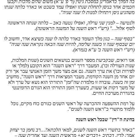
בה המלך כדאמרינן במסכת גיטין (ד' פ' ע"א) משום שלום מלכות וקבעו
חכמים אחד בניסן לתחלת שנתו ואפילו עמד בשבט או באדר כלתה שנתו
משהגיע ניסן ויתחילו למנות לו שנה שניה".
ולנטיעה – למנין שני ערלה, ואפילו נטעה באב – כלתה שנתה הראשונה
לסוף אלול…" (רש"י ראש השנה על המשנה הראשונה).
"בסוף שנה – כגון מלך העומד באדר כלתה לו שנה כשיצא אדר, וחשוב לו
יום שבסוף שנה זו כשנה שלימה, להיות שנה הבאה נקראת שנה שניה"
(רש"י ראש השנה ב' ע"א בגמרא).
אנו רואים, שבקביעת מספר השנים בנושאים השונים (שנות המלכות,
שנות העורלה וכו'), המעבר דרך "ראש השנה" הוא הקובע (למלך או
לפירות וכו') את ערך השנה. גם אם מצד משך הזמן האנושי עבר אך ורק
יום אחד מן השנה הקודמת, מעבר המציאות דרך "ראש השנה", מחשיב
זמן זה כשנה. עובדה זו מלמדת שה"זמן" התורתי הוא נשא של ערך ולא
של משך דקות או שעות, כשערך הזמן התורתי הוא הגורם הדומיננטי
בהגדרת מערכת החיים.
על רמת ההשפעה וההכרעה של ראשי השנים כגורם כוח מקיים, נוכל
ללמוד מתשרי כ"ראש השנה לשנים".
בחינת ה"דין" שבכל ראש השנה
"באחד בתשרי ראש השנה לשנים, למאי הלכתא?…רב נחמן בר יצחק
אמר: לדין. דכתיב +דברים יא+ מראשית השנה ועד אחרית שנה –