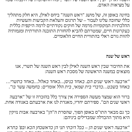
על מציאות האדם.
בחינה באופן זה, של מושג "ראש השנה" ביחס לאילן, היא חלק מתהליך
כללי שחובה עלינו לעבור – של תרגום והעלאת הקביעות והעשיות
ההלכתיות המקומיות מרמה של חוקים נקודתיים לרמה היקפית כללית
כעקרונות חיים, שמטרתם להביא להחזרת התובנה התורתית ומגמותיה
להוות גורם ראלי בהתוויית החיים הלאומיים.
ראש של שנה
את החיבור שבין ראש השנה לאילן לבין ראש השנה של תשרי, אנו
מוצאים במשנה הראשונה של מסכת ראש השנה:
"ארבעה ראשי שנים הם. באחד בניסן…באחד באלול…באחד בתשרי…
באחד בשבט…כדברי בית שמאי, בית הלל אומרים: בחמשה עשר בו".
ברור הוא שמצד מעשה הספירה אין צורך כלל בהזכרה זו של "ארבעה
ראשי שנים הם". ספירתם יחדיו, מאגדת לנו את ארבעתם באגודה אחת.
כך גם מבאר התו"ס באופן הפוך, שהסרת ה"הן" בארבעה אבות נזיקין
היא מתוך ההבדלה שמבדילים ביניהם:
"ארבעה ראשי שנים הן – בכל דוכתי תני הן כדאשכחן הכא ובפ' בתרא