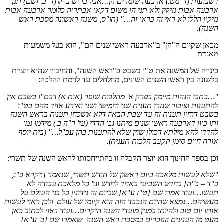
דשבועות (ד' מט.) ארבעה שומרים הן…אבל בריש ב"ק (ד' ב. ושם) תנן
ארבעה אבות נזיקין ולא תני הן משום דקאי אבתריה כלומר ארבעה אבות
נזיקין הללו לא ראי זה כראי זה…" (תו"ס, משנה ראשונה מסכת ראש
השנה).
מכאן שקיום ה"הן" ב"ארבעה ראשי שנים הם", הוא בעל משמעות
מאגדת.
כינויה של המשנה את ט"ו בשבט כ"ראש השנה", והחיבור שהיא יוצרת
בלשונה בין ראשי השנים השונים, מחלחלים עד לרמת ההלכה:
"…כתבו הגהות מיימון בפרק א' מהלכות שופר (אות א) דבט"ו בשבט אין
להתענות וציבור שגזרו תענית שני וחמישי ושני ואירע אחד מהם בט"ו
בשבט דוחין תענית זה עד שבת הבאה דלא אשכחן תענית בראש השנה
ותו כיון דארבעה ראשי שנים מיתנו גבי הדדי (עי' ר"ה ב.) מידמו נמי
להדדי להא מילתא דכולן שוין שלא להתענות בהן עכ"ל…" (בית יוסף
אורח חיים סימן תקעב הלכות תענית).
וכן בספר החינוך הוא יוצר הקבלה זו בהתייחסותו לראש השנה של תשרי:
"שלא לעשות מלאכה ביום ראשון של חודש תשרי, שנאמר [ויקרא כ"ג,
כ"ד – כ"ה] בחדש השביעי באחד לחדש וגו' כל מלאכת עבודה לא
תעשו…ועוד אמרו שם [ט"ז ע"א] שביום זה נידונין כל בני העולם על
מעשיהם…נמצא שהיום הנכבד הזה הוא קיומו של עולם, ולכן ראוי לעשות
אותו יום טוב ולהיותו במנין מועדי השנה היקרים…ועוד ראוי לכתוב כאן
מעט מן הענינים הנזכרים במסכת ראש השנה, שאמרו שם [ב' ע"א]