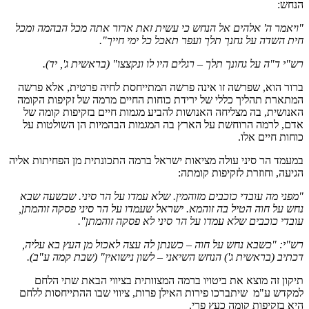
הנחש:
"ויאמר ה' אלהים אל הנחש כי עשית זאת ארור אתה מכל הבהמה ומכל
חית השדה על גחנך תלך ועפר תאכל כל ימי חייך".
רש"י ד"ה על גחונך תלך – רגלים היו לו ונקצצו" (בראשית ג', יד).
ברור הוא, שפרשה זו אינה פרשה המתייחסת לחיה פרטית, אלא פרשה
המתארת תהליך כללי של ירידת כוחות החיים מרמה של זקיפות הקומה
האנושית, בה מצליחה האנושות להביע מגמות חיים בזקיפות קומה של
אדם, לרמה הרוחשת על הארץ בה המגמות הבהמיות הן השולטות על
כוחות חיים אלו.
במעמד הר סיני עולה מציאות ישראל ברמה התכונתית מן הפחיתות אליה
הגיעה, וחוזרת לזקיפות קומתה:
"מפני מה עובדי כוכבים מזוהמין. שלא עמדו על הר סיני. שבשעה שבא
נחש על חוה הטיל בה זוהמא. ישראל שעמדו על הר סיני פסקה זוהמתן,
עובדי כוכבים שלא עמדו על הר סיני לא פסקה זוהמתן".
רש"י: "כשבא נחש על חוה – כשנתן לה עצה לאכול מן העץ בא עליה,
דכתיב (בראשית ג') הנחש השיאני – לשון נישואין" (שבת קמה ע"ב).
תיקון זה מוצא את ביטויו ברמה המצוותית בציווי הבאת שתי הלחם
למקדש ע"מ שיתברכו פירות האילן פרות, ציווי שבו ההתייחסות ללחם
היא בזקיפות קומה כעץ פרי.