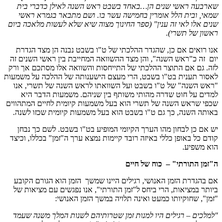
שארבעה ראשי שנים הן…באחד בשבט ראש השנה לאילן כדברי בית
שמאי, ובית הלל אומרין בחמישה עשר בו. ושם מתבאר בגמרא ראשי
שנים אלו לאי זה ענין" (ספר החינוך מצוה שיא שלא לעשות מלאכה ביום
ראשון של תשרי).
אנו רואים אם כן, שהגדר ההלכתי של ט"ו בשבט נבנה הן מצד הגדרת
יום זה כ"ראש השנה", והן מצד ההשוואה המחייבת בין ראשי השנים זה
לזה. גם אם התוצר ההלכתי של התייחסות והשוואה אלו מסתכם אך ורק
לאסור תענית בט"ו בשבט, הרי מעצם הישענותה של ההלכה על משמעות
"ראש השנה" של ט"ו בשבט ועל השוואתו לראש השנה של תשרי, אנו
למדים על חוט שדרה מהותי משותף בין שניהם. משמעות הדבר היא
שכפי שראש השנה של תשרי הוא בעל משמעות קיומית לחיים המתהווים
באותה השנה, כך גם ט"ו בשבט הוא בעל משמעות קיומית שכזו לשנה.
יש אם כן לבחון מהו הערך הקיומי המופיע בט"ו בשבט. לשם כך נבחן
קודם כל באופן כללי באיזה רובד קיימות נמצא ערך ה"זמן" בכללו, וכיצד
הוא משפיע.
ה"זמן התורתי" – כוח של חיים
אם בהגדרת הזמן האנושי, רגילים היינו שמשך הזמן הוא הגורם הקובע
ביותר במציאות, הרי ביחס ל"זמן התורתי", אנו נפגשים עם מציאות של
"זמן", שחוקיותו כמעט ואינה תלויה במשך הזמן האנושי:
"למלכים – רגילים היו למנות זמן שטרותיהם לשנות המלך משנה שעמד