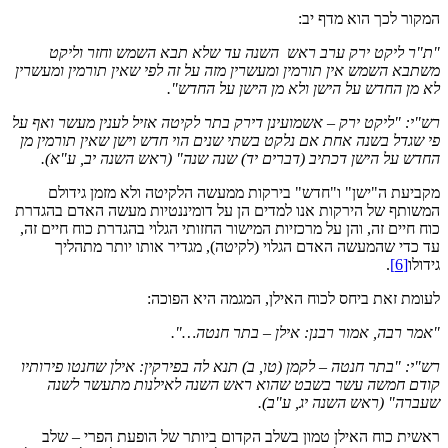
המקור לכך הוא מדף יב:
"ת"ר ליקט ירק ערב ראש השנה עד שלא תבא השמש וחזר וליקט
משתבא השמש אין תורמין ומעשרין מזה על זה לפי שאין תורמין ומעשרין
לא מן החדש על הישן ולא מן הישן על החדש".
רש"י: "ליקט ירק – אשמועינן דירק בתר לקיטה אזיל לענין מעשר ואף על
פי שגדל בשנה אחת אם נלקט בשתי שנים הוי חדש וישן שאין תורמין מן
החדש על הישן דכתיב (דברים יד) שנה שנה" (ראש השנה יב, ע"א).
מקביעת ה"ישן" ו"חדש" בירקות ממעשה הלקיטה ולא מזמן גידולם
המשותף של הירקות אנו למדים הן על דומיננטיות מעשה האדם בהגדרת
כוח חיים זה, והן על מרכזיות המישור החזותי הגלוי בהגדרת כוח חיים זה,
עד כדי שהמעשה האדם הגלוי (לקיטה), מגדיר אותו יותר מתהליך
גידולו
[6]
.
לעומת זאת ביחס לכוח האילן, המגמה היא הפוכה:
"אמר רבה, אמור רבנן: אילן – בתר חנטה…".
רש"י: "בתר חנטה – לקמן (טו, ב) תנא לה בפירקין: אילן שחנטו פירותיו
קודם חמשה עשר בשבט שהוא ראש השנה לאילנות מתעשר לשנה
שעברה" (ראש השנה יג, ע"ב).
ראשית כוח האילן טמון בשלב הקדום ביותר של הופעת הפרי – שלב