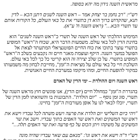
מראשית השנה נידון מה יהא בסופה.
רש"י: "רב נחמן בר יצחק אמר – ראש השנה לשנים דתנן הכא – לדין
תנא, שהקדוש ברוך הוא דן בתשרי את כל באי העולם, כל הקורות אותם
עד תשרי הבא…" (ראש השנה ח' ע"א).
המימוש ההלכתי של ראש השנה של תשרי כ"ראש השנה לשנים" הוא
בחינת הדין לכל באי עולם. משמעות הדבר היא, שכוח ה"ראש" המופיע
בתשרי עוצר בתוכו את כוח החיים הפוטנציאלי המתעתד לצאת אל
הפועל במשך השנה. היקף ועוצמת מאגר חיים זה נקבעים בשלב ה"ראש"
המופיע בתשרי. על כן שלב יצירה זה הוא קריטי כל כך לכל באי עולם.
השלכת חיי כל באי עולם על מציאות ה"זמן", מחייבת לבחון מה משמעותו
כמקור להופעת החיים, ומהו מיקומו במערכת החיים האנושית.
ראש השנה ויום ההולדת – ימי הדין של האדם
בהגדרת ה"זמן" כמחולל חיים (יום הדין), אנו פוגשים חוץ מראש השנה של
תשרי, סוג זמן נוסף – "יום הולדת". התבוננות בו והשוואתו לזמן הדין של
תשרי, יוכלו לבאר לנו על אופן מעורבות ה"זמן" בחיינו.
"ויהי ביום השלישי יום הלדת את פרעה ויעש משתה לכל עבדיו וישא את
ראש שר המשקים ואת ראש שר האפים בתוך עבדיו. וישב את שר
המשקים על משקהו ויתן הכוס על כף פרעה ואת שר האפים תלה…"
רש"י ד"ה וישא את ראש וגו': "מנאם עם שאר עבדיו שהיה מונה