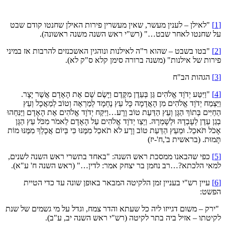
[1]
"לאילן – לענין מעשר, שאין מעשרין פירות האילן שחנטו קודם שבט
על שחנטו לאחר שבט…" (רש"י ראש השנה משנה ראשונה).
[2]
"בטו בשבט – שהוא ר"ה לאילנות ונוהגין האשכנזים להרבות אז במיני
פירות של אילנות" (משנה ברורה סימן קלא ס"ק לא).
[3]
הגהות הב"ח
[4]
"וַיִּטַּע יְדֹוָד אֱלֹהִים גַּן בְּעֵדֶן מִקֶּדֶם וַיָּשֶׂם שָׁם אֶת הָאָדָם אֲשֶׁר יָצָר.
וַיַּצְמַח יְדֹוָד אֱלֹהִים מִן הָאֲדָמָה כָּל עֵץ נֶחְמָד לְמַרְאֶה וְטוֹב לְמַאֲכָל וְעֵץ
הַחַיִּים בְּתוֹךְ הַגָּן וְעֵץ הַדַּעַת טוֹב וָרָע…וַיִּקַּח יְדֹוָד אֱלֹהִים אֶת הָאָדָם וַיַּנִּחֵהוּ
בְגַן עֵדֶן לְעָבְדָהּ וּלְשָׁמְרָהּ. וַיְצַו יְדֹוָד אֱלֹהִים עַל הָאָדָם לֵאמֹר מִכֹּל עֵץ הַגָּן
אָכֹל תֹּאכֵל. וּמֵעֵץ הַדַּעַת טוֹב וָרָע לֹא תֹאכַל מִמֶּנּוּ כִּי בְּיוֹם אֲכָלְךָ מִמֶּנּוּ מוֹת
תָּמוּת. (בראשית ב',ח'-יז)
[5]
כפי שהבאנו ממסכת ראש השנה: "באחד בתשרי ראש השנה לשנים,
למאי הלכתא?…רב נחמן בר יצחק אמר: לדין…" (ראש השנה ח' ע"א).
[6]
עיין רש"י בעניין זמן הלקיטה המבאר באופן שונה עד כדי הטיית
הפשט:
"ירק – משום דגייזו ליה כל שעתא והדר צמח, וגדל על מי גשמים של שנת
לקיטתו – אזיל ביה בתר לקיטה (רש"י ראש השנה יב, ע"ב).