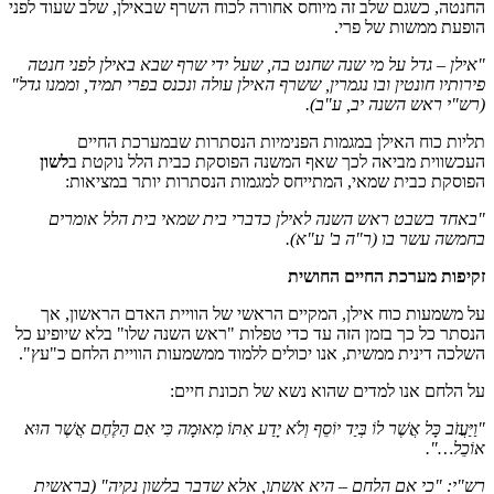
החנטה, כשגם שלב זה מיוחס אחורה לכוח השרף שבאילן, שלב שעוד לפני
הופעת ממשות של פרי.
"אילן – גדל על מי שנה שחנט בה, שעל ידי שרף שבא באילן לפני חנטה
פירותיו חונטין ובו נגמרין, ששרף האילן עולה ונכנס בפרי תמיד, וממנו גדל"
(רש"י ראש השנה יב, ע"ב).
תליות כוח האילן במגמות הפנימיות הנסתרות שבמערכת החיים
העכשווית מביאה לכך שאף המשנה הפוסקת כבית הלל נוקטת ב
לשון
הפוסקת כבית שמאי, המתייחס למגמות הנסתרות יותר במציאות:
"באחד בשבט ראש השנה לאילן כדברי בית שמאי בית הלל אומרים
בחמשה עשר בו (ר"ה ב' ע"א).
זקיפות מערכת החיים החושית
על משמעות כוח אילן, המקיים הראשי של הוויית האדם הראשון, אך
הנסתר כל כך בזמן הזה עד כדי טפלות "ראש השנה שלו" בלא שיופיע כל
השלכה דינית ממשית, אנו יכולים ללמוד ממשמעות הוויית הלחם כ"עץ".
על הלחם אנו למדים שהוא נשא של תכונת חיים:
"וַיַּעֲזֹב כָּל אֲשֶׁר לוֹ בְּיַד יוֹסֵף וְלֹא יָדַע אִתּוֹ מְאוּמָה כִּי אִם הַלֶּחֶם אֲשֶׁר הוּא
אוֹכֵל…".
רש"י: "כי אם הלחם – היא אשתו, אלא שדבר בלשון נקיה" (בראשית