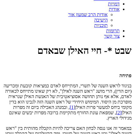
דמויות
אודות
אודות הרב שמעון אור
הישיבה
תוכניות
תרומות
צור קשר
שבט *- חיי האילן שבאדם
פתיחה
בניגוד לראש השנה של תשרי, המתייחס לאדם כמציאות קובעת ומכריעה
(יום הדין), הרי מושג "ראש השנה לאילן", לא רק שאינו מתייחס לכאורה
לאדם, אלא אף נותן תחושה אסוציאטיבית של האנשת האילן שנראית
מופרכת מן היסוד. המימוש היחידי של ראש השנה הזה לגבינו הוא בדין
מקומי ביחס למעשר פרות האילן
[1]
, ובמנהג האכילה ביום זה מפרות
האילן
[2]
, שמפאת עונת החורף מתקיימת ברובה מפרות יבשים שאינם
מגידולי הארץ.
במאמר זה אנו ננסה לבחון האם צריכה להיות הקבלה מהותית בין "ראש
השנה לאילן" ובין ראש השנה של תשרי, ומה ההשלכות של הקבלה שכזו