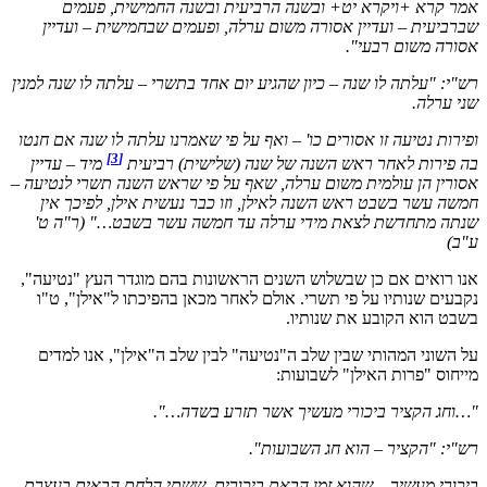
אמר קרא +ויקרא יט+ ובשנה הרביעית ובשנה החמישית, פעמים
שברביעית – ועדיין אסורה משום ערלה, ופעמים שבחמישית – ועדיין
אסורה משום רבעי".
רש"י: "עלתה לו שנה – כיון שהגיע יום אחד בתשרי – עלתה לו שנה למנין
שני ערלה.
ופירות נטיעה זו אסורים כו' – ואף על פי שאמרנו עלתה לו שנה אם חנטו
[3]
בה פירות לאחר ראש השנה של שנה (שלישית) רביעית
מיד – עדיין
אסורין הן עולמית משום ערלה, שאף על פי שראש השנה תשרי לנטיעה –
חמשה עשר בשבט ראש השנה לאילן, וזו כבר נעשית אילן, לפיכך אין
שנתה מתחדשת לצאת מידי ערלה עד חמשה עשר בשבט…" (ר"ה ט'
ע"ב)
אנו רואים אם כן שבשלוש השנים הראשונות בהם מוגדר העץ "נטיעה",
נקבעים שנותיו על פי תשרי. אולם לאחר מכאן בהפיכתו ל"אילן", ט"ו
בשבט הוא הקובע את שנותיו.
על השוני המהותי שבין שלב ה"נטיעה" לבין שלב ה"אילן", אנו למדים
מייחוס "פרות האילן" לשבועות:
"…וחג הקציר ביכורי מעשיך אשר תזרע בשדה…".
רש"י: "הקציר – הוא חג השבועות".
ביכורי מעשיך – שהוא זמן הבאת ביכורים, ששתי הלחם הבאים בעצרת