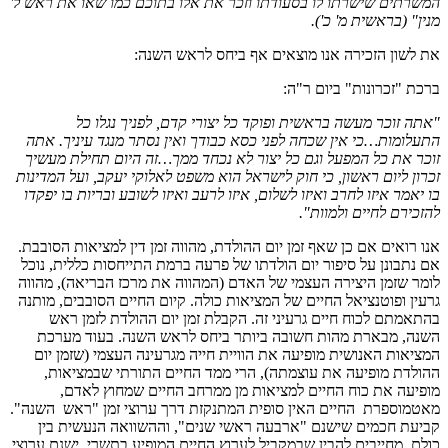
המשרתים שישרתו לו בסעודתו וזכר את אלו בתוכם כמו שאו את ראש ל'
מנין" (בראשית מ' כ').
את לשון הזכירה אנו מוצאים אף ביחס לראש השנה:
ברכת "זכרונות" ביום ר"ה:
"אתה זוכר מעשה בראשית ופוקד כל יצורי קדם, לפניך נגלו כל
התעלומות…כי אין שכחה לפני כסא כבודך ואין נסתר מנגד עיניך. אתה
זוכר את כל המפעל וגם כל יצור לא נכחד ממך…זה היום תחילת מעשיך
זכרון ליום ראשון, כי חוק לישראל הוא משפט לאלוקי יעקב, ועל המדינות
בו יאמר איזו לחרב ואיזו לשלום, איזו לרעב ואיזו לשובע ובריות בו יפקדו
להזכירם לחיים ולמוות".
אנו רואים אם כן שאף זמן יום ההולדת, מהווה זמן דין למציאות הסובבת.
אם נתבונן על סיפור יום הולדתו של פרעה ברמת התייחסות כללית, נוכל
לומר שזמן היצירה העצמי של האדם (המהווה את מרכז הבריאה), מהווה
גרעין ופוטנציאל החיים של המציאות כולה. קיום החיים הסובבים, מותנה
בהתאמתם לכוח חיים גרעיני זה. הקבלת זמן יום ההולדת לזמן ראש
השנה, מבארת מהות חשובה ביותר ביחס לראש השנה. בעוד מערכת
המציאות האנושית מופיעה את הוויית חייה מגרעינה העצמי (שזמן יום
ההולדת מופיעה את עוצמתה), הרי ממד החיים התורתי שבמציאות,
מופיעה את כוח החיים למציאות מן ממרחב החיים שמחוץ לאדם,
מאטמוספרת החיים האין סופית המתנקזת דרך ערוצי זמן "ראש השנה".
קביעת חכמים שישנם "ארבעה ראשי שנים", וההשוואה הנעשית בין
כולם, מחייבים להבין שבמקביל לערוץ החיים המופיע בתשרי, ישנם ערוצי