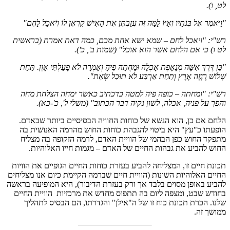
לט, ו).
"וַיֹּאמֶר אֶל בְּנֹתָיו וְאַיּוֹ לָמָּה זֶּה עֲזַבְתֶּן אֶת הָאִישׁ קִרְאֶן לוֹ וְיֹאכַל לָחֶם"
רש"י: "ויאכל לחם – שמא ישא אחת מכם, כמה דאת אמרת (בראשית
לט ו) כי אם הלחם אשר הוא אוכל" (שמות ב', כ').
"כֵּן דֶּרֶךְ אִשָּׁה מְנָאָפֶת אָכְלָה וּמָחֲתָה פִיהָ וְאָמְרָה לֹא פָעַלְתִּי אָוֶן. תַּחַת
שָׁלוֹשׁ רָגְזָה אֶרֶץ וְתַחַת אַרְבַּע לֹא תוּכַל שְׂאֵת".
רש"י: "ומחתה – כופה פיה למטה כדכתיב כאשר ימחה הצלחת מחה
והפך על פניה, אכלה, לשון נקיה דבר הכתוב" (משלי ל', כ'-כא).
הלחם אם כן, הוא הנשא של כוחות החוויה הבסיסיים ביותר שבאדם.
הופעתו כ"עץ" היא ביטוי להגבהת כוחות החוש מהרמה האנושית בה
מתפקד החוש כפן הבהמי של הוויית האדם, לרמה הזקופה בה מצליח
החוש להביע את גבהות החיים של האדם – מגמות חייו האלוהיות.
תכונת חיים זו, המצליחה להביע בעזרת כוחות החיים הגופיים את הוויות
החיים האלוהיות השונות (הוויית חיים שברמה הקיימת כיום אנו מצליחים
להביע באופן מסוים בלבד אך ורק בעזרת הדיבור), היא המופיעה בראשה
בחודש שבט, ומצפה ליום בה תתפוס מחדש את מרכזיות הוויית החיים
שלנו. הכרת תכונת כוח זו של ה"אילן" והגדרתו, הם הבסיס לתהליך
ממושך זה.