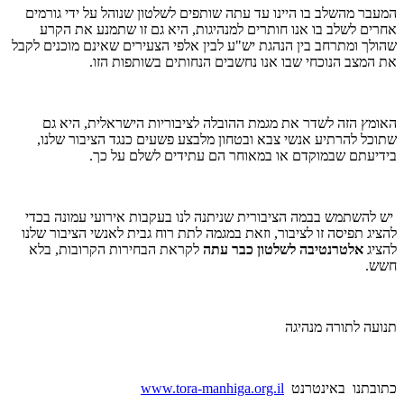
המעבר מהשלב בו היינו עד עתה שותפים לשלטון שנוהל על ידי גורמים
אחרים לשלב בו אנו חותרים למנהיגות, היא גם זו שתמנע את הקרע
שהולך ומתרחב בין הנהגת יש"ע לבין אלפי הצעירים שאינם מוכנים לקבל
את המצב הנוכחי שבו אנו נחשבים הנחותים בשותפות הזו.
האומץ הזה לשדר את מגמת ההובלה לציבוריות הישראלית, היא גם
שתוכל להרתיע אנשי צבא ובטחון מלבצע פשעים כנגד הציבור שלנו,
בידיעתם שבמוקדם או במאוחר הם עתידים לשלם על כך.
יש להשתמש בבמה הציבורית שניתנה לנו בעקבות אירועי עמונה בכדי
להציג תפיסה זו לציבור, וזאת במגמה לתת רוח גבית לאנשי הציבור שלנו
להציג
אלטרנטיבה לשלטון כבר עתה
לקראת הבחירות הקרובות, בלא
חשש.
תנועה לתורה מנהיגה
כתובתנו באינטרנט
www.tora-manhiga.org.il