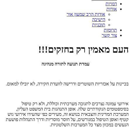
דמויות
אודות
אודות הרב שמעון אור
הישיבה
תוכניות
תרומות
צור קשר
העם מאמין רק בחזקים!!!
עמדת תנועה לתורה מנהיגה
בכיינות על אכזריות השוטרים ודרישה לוועדת חקירה, לא יובילו למאום.
אירועי עמונה נצרכים לתגובה מערכתית וכוללת, ולא רק טיפול
בסימפטומים הנקודתיים שלה. אופן התנהגות בית המשפט העליון,
המערכת המדינית והצבאית בנושא זה, מעידים כפי שהעידו אירועי גוש
קטיף ואופן הטיפול במגורשים, על חוסר מוסריות ודרך התנהלות פושעת
הנעשים במכוון מצד כל המערכות השלטוניות.