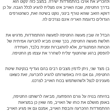
ולהכריע את אויבו בהתמודדות ישירה. במצב כזה ינקוט הוא
בדרך החטיפה, שבה האוייב אינו מצליח להגיע לכלל הגבה. על כן
דווקא הזאב שוהא טורף בינוני, נוקט בשיטה זאת, כשהטורפים
הגדולים כדוגמת האריה אינם נצרכים לה.
הבדל זה שבין מעשה החטיפה למעשה ההתמודדות, מדגיש את
חולשת מעשה החטיפה, בכך שאינו מביא להכרעה אמיתית של
הכוחות המתנגדים, אלא להתגברות זמנית בלבד, העתידה
להפסק ברגע שהחטוף יצליח לשחרר את עצמו מן החטיפה.
ב) מצד שני, ניתן לדמין מצבים רבים בהם נעדיף בנקיטת שיטת
החטיפה, גם אם היה באפשרותנו להגיע להכרעה, זאת כשאנו
מעונינים לנצל ולשהשתמש בכוח האוייב לצרכנו.
בהיותה בנויה על גורם ההפתעה, מביאה לרשותנו החטיפה,
באופן מושלם את כוחו של האוייב, מה שאין כן במציאות
ההתמודדות ההכרעה והבסת האוייב, אמנם גם אז מגיע האוייב