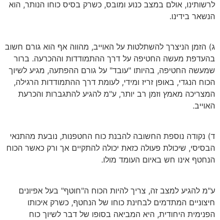
לרשותינו, אולם במצב כנוע ומובס, כשרק בסיס כוחו הנותר, הוא
הנשאר בידינו.
ג) הזמן הניצרך להשתלטות על האוייב, מהווה אף הוא גורם חשוב
בהעדפת מעשה החטיפה על דרך ההתמודדות וההכרעה. ברור
שמעשה החטיפה, בהיותו "עובד" על גורם ההפתעה, מגיע לשיוך
הכוח הנגדי, באופן זריז ומידי, לעומת דרך ההתמודדות הרגילה,
המצריכה מאמץ וזמן רב יותר, ע"מ להגיע להתגברות והכרעת
האוייב.
ד) נקודה נוספת החשובה להבנת כוח החטפנות, נובעת מהתנאי
הבסיסי, שיכולת פעולה כזאת יכולה להתקיים אך ורק כאשר הכוח
הנחטף אינו חש באיום העומד מולו.
ע"מ להגיע למצב זה, צריך להיות הכוח ה"חוטף" בעל אפיונים
חיצוניים המתדמים לבחינת כוחו של הנחטף, כשרק איכותו
הפנימית היחודית, היא המביאה בסופו של דבר לשיוך כוח