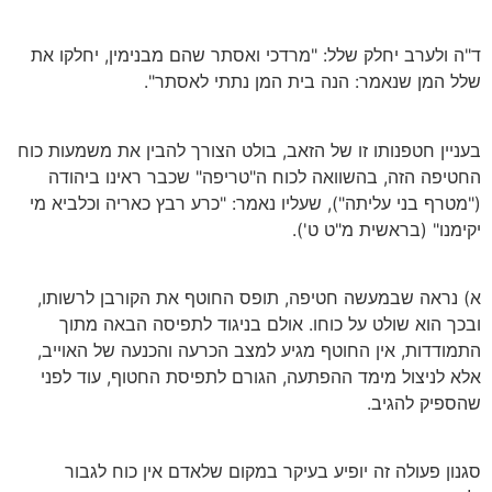
ד"ה ולערב יחלק שלל: "מרדכי ואסתר שהם מבנימין, יחלקו את
שלל המן שנאמר: הנה בית המן נתתי לאסתר".
בעניין חטפנותו זו של הזאב, בולט הצורך להבין את משמעות כוח
החטיפה הזה, בהשוואה לכוח ה"טריפה" שכבר ראינו ביהודה
("מטרף בני עליתה"), שעליו נאמר: "כרע רבץ כאריה וכלביא מי
יקימנו" (בראשית מ"ט ט').
א) נראה שבמעשה חטיפה, תופס החוטף את הקורבן לרשותו,
ובכך הוא שולט על כוחו. אולם בניגוד לתפיסה הבאה מתוך
התמודדות, אין החוטף מגיע למצב הכרעה והכנעה של האוייב,
אלא לניצול מימד ההפתעה, הגורם לתפיסת החטוף, עוד לפני
שהספיק להגיב.
סגנון פעולה זה יופיע בעיקר במקום שלאדם אין כוח לגבור