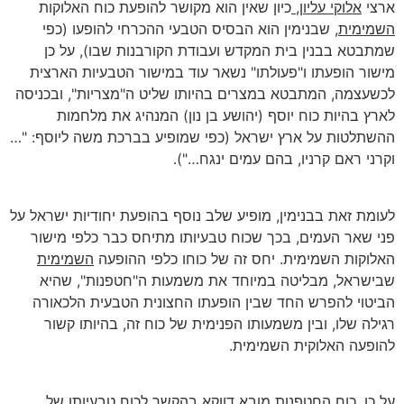
ארצי
אלוקי עליון
,
כיון שאין הוא מקושר להופעת כוח האלוקות
השמימית
, שבנימין הוא הבסיס הטבעי ההכרחי להופעו (כפי
שמתבטא בבנין בית המקדש ועבודת הקורבנות שבו), על כן
מישור הופעתו ו"פעולתו" נשאר עוד במישור הטבעיות הארצית
לכשעצמה, המתבטא במצרים בהיותו שליט ה"מצריות", ובכניסה
לארץ בהיות כוח יוסף (יהושע בן נון) המנהיג את מלחמות
ההשתלטות על ארץ ישראל (כפי שמופיע בברכת משה ליוסף: "…
וקרני ראם קרניו, בהם עמים ינגח…").
לעומת זאת בבנימין, מופיע שלב נוסף בהופעת יחודיות ישראל על
פני שאר העמים, בכך שכוח טבעיותו מתיחס כבר כלפי מישור
האלוקות השמימית. יחס זה של כוחו כלפי ההופעה
השמימית
שבישראל, מבליטה במיוחד את משמעות ה"חטפנות", שהיא
הביטוי להפרש החד שבין הופעתו החצונית הטבעית הלכאורה
רגילה שלו, ובין משמעותו הפנימית של כוח זה, בהיותו קשור
להופעה האלוקית השמימית.
על כן, כוח החטפנות מובא דווקא בהקשר לכוח טבעיותו של