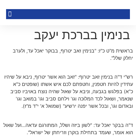
בנימין בברכת יעקב
בראשית מ"ט כ"ז: "בנימין זאב יטרוף, בבוקר יאכל עד, ולערב
יחלק שלל".
רש"י ד"ה בנימין זאב יטרוף: "זאב הוא אשר יטרוף, ניבא על שיהיו
עתידין להיות חטפנין, וחטפתם לכם איש אשתו (שופטים כ"א
כ"א) בפלגש בגבעה, וניבא על שאול שהיה נוצח באויביו סביב
שנאמר, ושאול לכד המלוכה וגו' וילחם סביב וגו' במואב וגו'
ובאדום וגו', ובכל אשר יפנה ירשיע" (שמואל א' י"ד מ"ז).
ד"ה בבקר יאכל עד: "לשון ביזה ושלל, המתורגם עדאה…ועל שאול
הוא אומר, שעמד בתחילת בוקרן וזריחתן של ישראל".