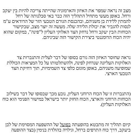
מצב זה נראה שמפר את האיזון והארמוניה שהייתה צריכה להיות בין יעקב
ורחל. באופן מעשי מתחיל התהליך הזה כבר באי סבלנותה של רחל
להמתין ללידת בן משניהם, ובהכנסת הגורם הטבעי הזר של הדודאים ע"מ
לנסות להגביר את יכולת הלידה שלה. מעשה זה יוצר מצב, שבקישור
הכוחות הבין יעקב ורחל נדחק הצד האלוקי העליון ל"פינה", במקום שהוא
יהיה הכוח הדומננטי ביצירת הקישור הזה שביניהם.
נראה שחוסר האיזון הזה גורם בסופו של דבר לעלית והתגברות צד
האלוקות העליונה שנדחק לפינה, ולהשתלטותו על כל המציאות הכוללת
שמופיעה משניהם, באופן מוגזם כלפי צד השמימיות, תוך דחיקת הצד
הטבעי הארצי.
(התגברות זו של הכוח הרוחני העליון, נובע מכך שבסופו של דבר בשילוב
הכוחות הרוחני והארצי, הכוח החזק יותר בישראל במישור הפנימי הוא כוח
האלוקות העליון).
קיום תהליך זה מתבטא בהופעתה
בפועל
של ההשפעה המסוימת של לבן
ביעקב, דרך כוח התרפים ברחל, וגילויה בהולדת בנימין (בצד ההופעה