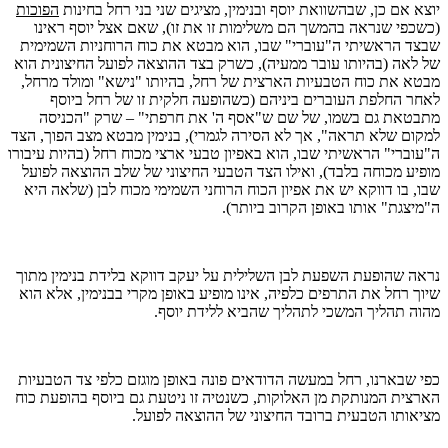
יוצא אם כן, שבהשוואת יוסף ובנימין, מציגים שני בני רחל בחינות
הפוכות
(כשכפי שנראה בהמשך הם משלימות זו את זו), שאם אצל יוסף ראינו
שבצד הראשיתי ה"עוברי" שבו, הוא מבטא את כוח הרוחניות השמימית
של לאה (בהיותו עובר ממעיה), כשרק בצד ההוצאה לפועל החיצונית הוא
מבטא את כוח הטבעיות הארצית של רחל, בהיותו "נישא" ומולד מרחל,
לאחר החלפת העוברים ביניהם (כשהופעה חלקית זו של רחל ביוסף
מתבטאת גם בשמו, של שם ש"אסף ה' את חרפתי" – שרק "הכניסה
למקום שלא תראה", אך לא הסירה לגמרי), בנימין מבטא מצב הפוך, הצד
ה"עוברי" הראשיתי שבו, הוא באפיון טבעי ארצי מכוח רחל (בהיות עיבורו
מופיע מכוחה בלבד), ואילו הצד הטבעי החיצוני של שלב ההוצאה לפועל
שבו, בו דווקא יש את אפיון הכוח הרוחני השמימי מכוח לבן (שלאה היא
ה"מיצגת" אותו באופן הקרוב ביותר).
נראה שהופעת השפעת לבן השלילית על יעקב דווקא בלידת בנימין מתוך
שיוך רחל את התרפים כלפיה, אינו מופיע באופן מקרי בבנימין, אלא הוא
מהוה תהליך המשכי לתהליך שהביא ללידת יוסף.
כפי שבארנו, רחל במעשה הדודאים פונה באופן מוגזם כלפי צד הטבעיות
הארצית המנותקת מן האלוקות, כשנטיה זו ניטעת גם ביוסף בהופעת כוח
מציאותו הטבעית ברובד החיצוני של ההוצאה לפועל.