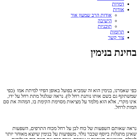
דמויות
אודות
אודות הרב שמעון אור
הישיבה
תוכניות
תרומות
צור קשר
בחינת בנימין
כפי שאמרנו, בנימין הוא זה שמביא בפועל באופן הפיזי למיתת אמו (כפי
שמשתקף גם בשם אותו נותנת רחל לו). נראה שגלגול מתת רחל על ידו,
אינו מקרי, אלא הוא מלמד על מציאות מסוימת הקימת בו, המהוה את סם
המות לרחל.
נראה שאותם השפעות של כוח לבן על רחל מכוח התרפים, השפעות
שאינן מתגלות ביוסף שכבר נולד, משפיעות על בנימין שיוצא מאוחר יותר