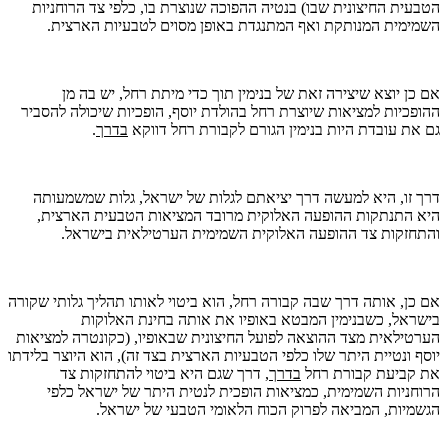
הטבעית החיצונית שבו) בנטיה ההפוכה שנוצרת בו, כלפי צד הרוחניות
השמימית המנותקת ואף המתנגדת באופן מסוים לטבעיות הארצית.
אם כן יוצא שיצירה זאת של בנימין תוך כדי מיתת רחל, יש בה מן
ההופכיות למציאות שיוצרת רחל בהולדת יוסף, הופכיות שיכולה להסביר
גם את עובדת היות בנימין הגורם לקבורת רחל דווקא
בדרך
.
דרך זו, היא למעשה דרך יציאתם לגלות של ישראל, גלות שמשמעותה
היא התנתקות ההופעה האלוקית מרובד המציאות הטבעית הארצית,
והתחזקות צד ההופעה האלוקית השמימית הערטילאית בישראל.
אם כן, אותה דרך שבה קבורה רחל, הוא ביטוי לאותו תהליך גלותי שקורה
בישראל, כשבנימין המבטא באופיו את אותה בחינת האלוקות
הערטילאית מצד ההוצאה לפועל החיצונית שבאופיו, (כקונטרה למציאות
יוסף ונטיית היתר שלו כלפי הטבעיות הארצית בצד זה), הוא היוצר בלידתו
את קביעת קבורת רחל
בדרך
, דרך שגם היא ביטוי להתחזקות צד
הרוחניות השמימית, כמציאות הופכית לנטית היתר של ישראל כלפי
הגשמיות, המביאה לפרוק הכוח הלאומי הטבעי של ישראל.