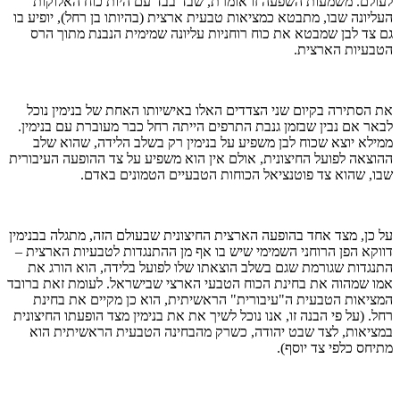
לעולם. משמעות השפעה זו אומרת, שבד בבד עם היות כוח האלוקות
העליונה שבו, מתבטא כמציאות טבעית ארצית (בהיותו בן רחל), יופיע בו
גם צד לבן שמבטא את כוח רוחניות עליונה שמימית הנבנת מתוך הרס
הטבעיות הארצית.
את הסתירה בקיום שני הצדדים האלו באישיותו האחת של בנימין נוכל
לבאר אם נבין שבזמן גנבת התרפים הייתה רחל כבר מעוברת עם בנימין.
ממילא יוצא שכוח לבן משפיע על בנימין רק בשלב הלידה, שהוא שלב
ההוצאה לפועל החיצונית, אולם אין הוא משפיע על צד ההופעה העיבורית
שבו, שהוא צד פוטנציאל הכוחות הטבעיים הטמונים באדם.
על כן, מצד אחד בהופעה הארצית החיצונית שבעולם הזה, מתגלה בבנימין
דווקא הפן הרוחני השמימי שיש בו אף מן ההתנגדות לטבעיות הארצית –
התנגדות שגורמת שגם בשלב הוצאתו שלו לפועל בלידה, הוא הורג את
אמו שמהוה את בחינת הכוח הטבעי הארצי שבישראל. לעומת זאת ברובד
המציאות הטבעית ה"עיבורית" הראשיתית, הוא כן מקיים את בחינת
רחל. (על פי הבנה זו, אנו נוכל לשיך את את בנימין מצד הופעתו החיצונית
במציאות, לצד שבט יהודה, כשרק מהבחינה הטבעית הראשיתית הוא
מתיחס כלפי צד יוסף).