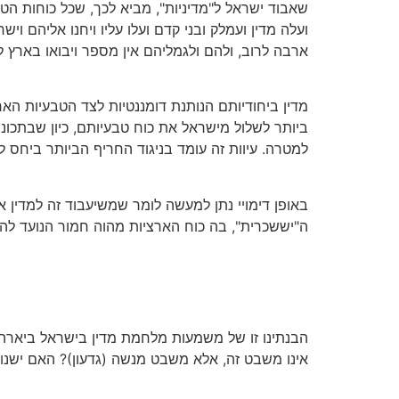
שאבוד ישראל ל"מדיניות", מביא לכך, שכל כוחות הטב
ועלה מדין ועמלק ובני קדם ועלו עליו ויחנו אליהם וי
ארבה לרוב, ולהם ולגמליהם אין מספר ויבואו בארץ 
מדין ביחודיותם הנותנת דומננטיות לצד הטבעיות ה
ביותר לשלול מישראל את כוח טבעיותם, כיון שבתכ
למטרה. עיוות זה עומד בניגוד החריף הביותר ביחס 
באופן דימויי נתן למעשה לומר שמשיעבוד זה למדין 
ה"יששכרית", בה כוח הארציות מהוה חמור הנועד לה
הבנתינו זו של משמעות מלחמת מדין בישראל ביארה 
אינו משבט זה, אלא משבט מנשה (גדעון)? האם ישנו 