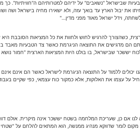
עיות שבישראל "נשאבים" על ידיהם למטרותיהם ה"חוויתיות". כך מו
שחיתו את יבול הארץ עד בואך עזה, ולא ישאירו מחיה בישראל ושה ושור
לשחתה, וידל ישראל מאוד מפני מדין…"
ארצית, כשהצורך להרגיש לחוש ולחוות את כל המציאות הסובבת היא
ונתם הם מדגישים את התוצאה הניגרמת כאשר צד הטבעיות מאבד בי
לכוח יששכר שבישראל, בו בולט היות המציאות הארצית "חמור נושא ע
אנו יכולים ללמוד על התוצאה הניגרמת לישראל כאשר הם אינם אינ
חיל על עצמו את האלוקות, אלא כמקור כוח עצמאי, כפי שקיים בעבו
לנו אם כן, שעריכת המלחמה בשטח יששכר אינה מיקרית. אולם דוו
מקום לומר שדווקא מנהיג ממנשה, הוא המתאים להלחם על "שטחי יש