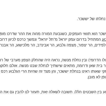
נחלתו של יששכר.
יששכר הוא תוואי העמקים, כשגבעת המורה מהוה את ההר שדרכו מופ
וע
המתחיל בדרום עמק יזראל מ"תל יזראל" ונמשך כרכס לכיוון דרום
ידים, הר יצפור, מצפה גלבוע, הר אבינדב, הר מלכישוע, הר אבנר 
לו הדרומי) ובין נחלת מנשה, נראה היה שהחלק הצפון מערבי של ר
ור בית שאן ודרומה, מתאים שישתיך לנחלת שבט מנשה. אולם חלוקה 
י שאותו ראינו בנחלת יששכר, והן מצד זה שהיות הרי הגלבוע רכס 
ן לא מובן.
וע בין השבטים הללו. תשובה לשאלה זאת, תעזור לנו להבין גם את ה