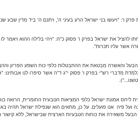
ק ו': "ויעשו בני ישראל הרע בעיני ה', ויתנם ה' ביד מדין שבע שני
יחתו להציל את ישראל בפרק ו' פסוק כ"ה: "ויהי בלילה ההוא ויאמר 
ה אשר עליו תכרות".
ת הבעל והאשרה מבטאת את ההתבטלות כלפי כוח השפע הפריון וההצמ
למדת מדברי רש"י בפרק ו' פסוק י"ג ד"ה אשר סיפרו לנו אבותינו: 
שנו…").
 ליחס אמונת ישראל כלפי המציאות הטבעית החומרית, הרואה כוחות
 ועל פיה
אנו פועלים. על כן, מתאים הוא שנפילת ישראל תהיה בא
הבעל משאירה את כוחות הטבעיות הארצית שבישראל, ללא קישור כ