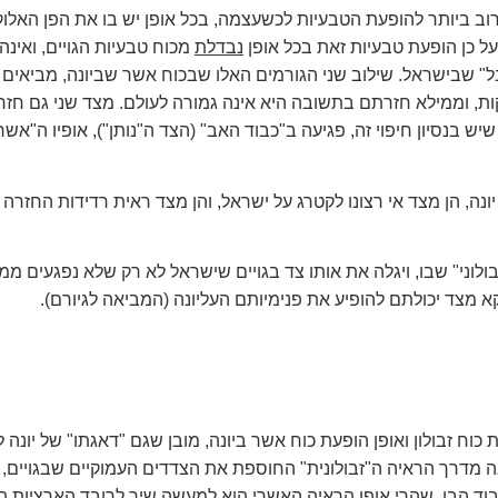
וב ביותר להופעת הטבעיות לכשעצמה, בכל אופן יש בו את הפן האלו
על כן הופעת טבעיות זאת בכל אופן
נבדלת
מכוח טבעיות הגויים, ואינה
 שבישראל. שילוב שני הגורמים האלו שבכוח אשר שביונה, מביאים ל
ות, וממילא חזרתם בתשובה היא אינה גמורה לעולם. מצד שני גם חז
נסיון חיפוי זה, פגיעה ב"כבוד האב" (הצד ה"נותן"), אופיו ה"אשרי" (
ונה, הן מצד אי רצונו לקטרג על ישראל, והן מצד ראית רדידות החזרה
בולוני" שבו, ויגלה את אותו צד בגויים שישראל לא רק שלא נפגעים ממנ
א מצד יכולתם להופיע את פנימיותם העליונה (המביאה לגיורם).
 כוח זבולון ואופן הופעת כוח אשר ביונה, מובן שגם "דאגתו" של יונה
ה מדרך הראיה ה"זבולונית" החוספת את הצדדים העמוקיים שבגויים,
כבוד הבן. שהרי אופן הראיה האשרי הוא למעשה שיך לרובד הארציות ה