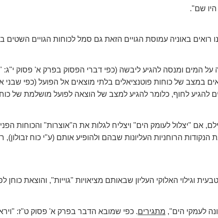
היו שם".
 רואים באוניה עמוסת הגויים הזאת גם סמל לכוחות הגויים השטים בי
 על המים ומנסה להגיע ליבשה (כפי דברי הפסוק בפרק א' פסוק י"ג: "ו
צאים במצב של כוחות פוטנציאלים בלתי מוצאים אל הפועל (כפי שבני 
 להגיע לחוף, כלומר להגיע למצב של הוצאה לפועל מושלמת של כוח
ילם, אם "יצלול לעומק הים" ויצליח לגלות את ה"אוצרות" והכוחות הפ
נקודות הרוחניות העליונות שבהם ולהופיע אותם (ע"י כוח זבולון), ר
ית וגילוי האלוקי העליון שבאותם מציאויות "גוייות", והוצאת כוחן לפ
נה לעמקי הים",
מתגירים
. כפי שמובא הדבר בפרק א' פסוק ט"ז: "ויראו