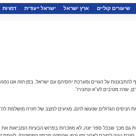
שיעורים קוליים
ארץ ישראל
ישראל ייעודית
דמויות
סף להתבוננות על הגויים ומערכת יחסיהם עם ישראל. בפן הזה אנו נפג
, שהיו מטיבים לע"א ונתגירו".
את הניסים הגדולים שנעשו להם, מגיעים למצב של חזרה מושלמת לה' ע
ראות גם מכך שבכל ספר יונה, לא מוזכרות בפרוש הבעיות המביאות את
 חזרת נינוה לסורם לאחר זמן (כפי שהסקנו מרמזי הפסוקים). לעומת 