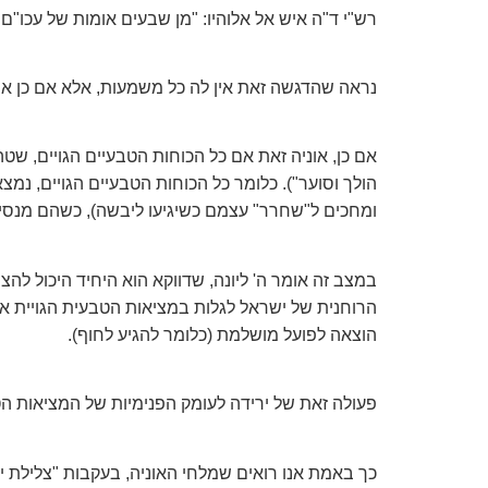
רש"י ד"ה איש אל אלוהיו: "מן שבעים אומות של עכו"ם 
נראה שהדגשה זאת אין לה כל משמעות, אלא אם כן אנו
אם כן, אוניה זאת אם כל הכוחות הטבעיים הגויים, שטה
הולך וסוער"). כלומר כל הכוחות הטבעיים הגויים, נמ
ומחכים ל"שחרר" עצמם כשיגיעו ליבשה), כשהם מנסים
במצב זה אומר ה' ליונה, שדווקא הוא היחיד היכול להצ
הרוחנית של ישראל לגלות במציאות הטבעית הגויית את ה
הוצאה לפועל מושלמת (כלומר להגיע לחוף).
פעולה זאת של ירידה לעומק הפנימיות של המציאות הטבע
כך באמת אנו רואים שמלחי האוניה, בעקבות "צלילת יו