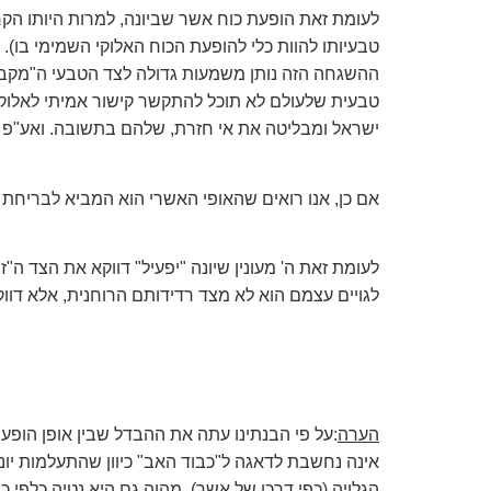
לעומת זאת הופעת כוח אשר שביונה, למרות היותו הקר
טבעיותו להוות כלי להופעת הכוח האלוקי השמימי בו). 
ההשגחה הזה נותן משמעות גדולה לצד הטבעי ה"מקבל"
טבעית שלעולם לא תוכל להתקשר קישור אמיתי לאלוק
ישראל ומבליטה את אי חזרת, שלהם בתשובה. ואע"פ שיש ב
אם כן, אנו רואים שהאופי האשרי הוא המביא לבריחת י
לעומת זאת ה' מעונין שיונה "יפעיל" דווקא את הצד ה"ז
לגויים עצמם הוא לא מצד רדידותם הרוחנית, אלא דווק
הערה
:על פי הבנתינו עתה את ההבדל שבין אופן הופעת
אינה נחשבת לדאגה ל"כבוד האב" כיוון שהתעלמות יונ
הגלויה (כפי דרכו של אשר), מהוה גם היא נטיה כלפי 