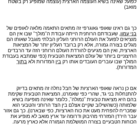
לפועל שאינה בשיא העוצמה הארצית (עוצמה שמופיע רק בשטח
מואב)
כך גם ראינו שאופי גאוגרפי זה מתאים התאמה מלאה לאופים של
בני עמון
, שעבודתם הרוחנית הייתה עבודת ה"מולך" שבו אין הם
מוציאים לפועל את העולם הרוחני העליון הבלתי מוגבל שאותו הם
מגלים בצורה גמורה, אלא רק ברובד העליון יותר של המציאות
הארצית, ואין הם מגיעים להורדת העולם הרוחני הזה עד הרבדים
החיצוניים ביותר של עולם המציאות הטבעית (כפי שמתבא בעבודת
המולך שבו עוברים העובדים אותו רק
בין
המדורות ולא
בתוך
המדורות).
אם כן נראה שאופי הארציות של חבל נחלה זה מתאים בדיוק
להתנחלות בני גד, שהרי כפי שאמרנו, המציאות הטבעית שקימת
בהם היא מציאות טבעית "נמולה", כלומר שאינה מופיעה בשיא
שלמותה (כשהשילוב שקיים אצלם בין הצד הרוחני והטבעי הוא
שמכריח להפחית מעט את כוח הארציות, כפי שבארנו). כך גם אזור
עבר הירדן המזרחי מהיבוק ודרומה עד ארץ מואב לא מופיע את
הכוחות הטבעיים בצורה המושלמת הגמורה אלא כארץ מרעה.