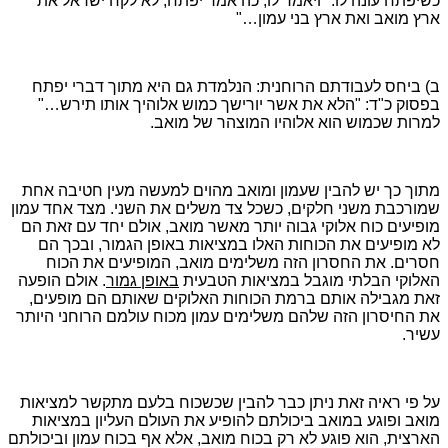
כשיפתח עונה לו: "ויאמר לו, כה אמר יפתח, לא לקח ישראל את
ארץ מואב ואת ארץ בני עמון…"
ב) ביחס לעבודתם הרוחנית: הנלמדת גם היא מתוך דברי יפתח
בפסוק כ"ד: "הלא את אשר יורישך כמוש אלוהיך אותו תירש…"
למרות שכמוש הוא אלוהיו המוצהר של מואב.
מתוך כך יש להבין שעמון ומואב מהוים למעשה מעין חטיבה אחת
שמורכבת משני חלקים, כשכל צד משלים את השני. מצד אחד עמון
מופיעים כוח אלוקי גבוה יותר מאשר מואב, אולם יחד עם זאת הם
לא מופיעים את הכוחות האלו במציאות באופן הגמור, ובכך הם
חסרים. את החסרון הזה משלימים מואב, המופיעים את הכוח
האלוקי הבלתי מוגבל במציאות הטבעית
באופן גמור
. אולם הופעה
זאת מגבילה אותם ברמת הכוחות האלוקים שאותם הם מופעים,
את החיסרון הזה שלהם משלימים עמון מכוח עולמם הרוחני היותר
עשיר.
על פי ראיה זאת ניתן כבר להבין שכשכוח בלעם מתקשר למציאות
מואב ופוגע במואב ביכולתם להופיע את העולם העליון במציאות
הארצית, הוא פוגע לא רק בכוח מואב, אלא אף בכוח עמון וביכולתם