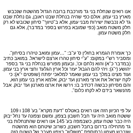
אנו רואים שנחלת בני גד מורכבת ברובה הגדול מהשטח שנכבש
מארץ בני עמון. אולם כפי שהיה בנחלת שבט ראובן, גם נחלת שבט
גד לא נכבשת ישירות מבני עמון, אלא ב"טיווך" סיחון שכובש לא רק
חלק משטח מואב (כפי שמובא בפרוש בספר במדבר), אלא גם
חלק משטח עמון.
כך אומרת הגמרא בחולין ס' ע"ב: "…עמון ומואב טיהרו בסיחון".
ומסביר רש"י במקום: "ע"י סיחון טהרו ארצם לישראל. במואב כתיב
(במדבר כ"א) והוא נלחם וכו', ובעמון מפורש בנחלת בני גד בספר
יהושע (י"ג): ויהי להם הגבול יעזר וכל ארץ הגלעד וחצי ארץ בני עמון.
ועוד מצינו במלך בני עמון שאמר למלאכי יפתח (שופטים י"א): כי
לקח ישראל את ארצי מארנון ועד יבוק, אלמא ארץ בני עמון הוא,
והם מסיחון כבשוה דכתיב בו: וירשו את ארצו מארנון ועד יבוק. אבל
מהנשאר בידם לא לקחו כלום".
על פי הכיוון הזה אנו רואים באטלס "דעת מקרא" בע'
108
ו
109
ששטח מואב היה עד חבל חשבון בצפון, ומשם וצפונה עד נחל יבוק
היה כבר שטח עמון, כשבמפה בע'
145
אנו רואים שהתנחלות בני
גד מתחילה בדרום בחבל חשבון, כשרוב שיטחם הוא מהשטח
שנכבש מעמון (בתוספת "משולש" בצפון מערב של השטח הזה,