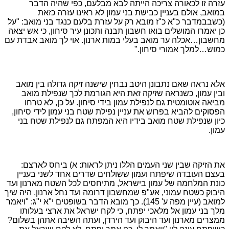
עזרה זו לכאורה צריכה הייתה לבא מבלעם, כפי שהיה הדבר
במואב, אולם בעניין כבישת בני עמון לא ראינו עזרה כזאת
(כשבבמדבר כ"א כ"ז מובא רק על עזרת בלעם כנגד בני מואב: "על
כן יאמרו המושלים בואו חשבון תבנה ותכונן עיר סיחון, כי אש יצאה
מחשבון…אכלה ער מואב בעלי במות ארנון. אוי לך מואב אבדת עם
כמוש…למלך אמורי סיחון."
אלא נראה שאם נתבונן היטב נבחין שישנה זיקה גדולה בין מואב
ובין עמון, כשנראה שזיקה זאת היא הגורמת לכך שנפילת מואב
מביאה אוטומטית גם לנפילת עמון בידי סיחון. על כן, לא טרחו
הפסוקים להביא בפרוש את עניין נפילת שטח בני עמון לידי סיחון,
כיון שנפילת שטח מואב בידיו היא המפתח גם לנפילת שטח בני
עמון.
את הזיקה שבין שני העמים הללו ניתן לראות: א) ביחס לארצם:
בעצם העובדה שיפתח ועמון ששולחים שדרים אחד לשני בעניין
כונת המלחמה של עמון בישראל, מתיחסים לכל השטח מארנון ועד
היבוק כשטח עמוני, אע"פ שמחשבון דרומה ועד נחל ארנון, היה שיך
למואב (עיין מפה ע'
145
). כך מובא הדבר בשופטים י"א י"ג: "ויאמר
מלך בני עמון אל מלאכי יפתח, כי לקח ישראל את ארצי בעלותו
ממצרים מארנון ועד היבוק ועד הירדן, ועתה השיבה אתהן בשלום?