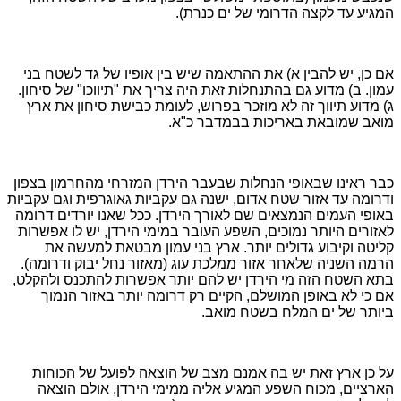
המגיע עד לקצה הדרומי של ים כנרת).
אם כן, יש להבין א) את ההתאמה שיש בין אופיו של גד לשטח בני
עמון. ב) מדוע גם בהתנחלות זאת היה צריך את "תיווכו" של סיחון.
ג) מדוע תיווך זה לא מוזכר בפרוש, לעומת כבישת סיחון את ארץ
מואב שמובאת באריכות בבמדבר כ"א.
כבר ראינו שבאופי הנחלות שבעבר הירדן המזרחי מהחרמון בצפון
ודרומה עד אזור שטח אדום, ישנה גם עקביות גאוגרפית וגם עקביות
באופי העמים הנמצאים שם לאורך הירדן. ככל שאנו יורדים דרומה
לאזורים היותר נמוכים, השפע העובר במימי הירדן, יש לו אפשרות
קליטה וקיבוע גדולים יותר. ארץ בני עמון מבטאת למעשה את
הרמה השניה שלאחר אזור ממלכת עוג (מאזור נחל יבוק ודרומה).
בתא השטח הזה מי הירדן יש להם יותר אפשרות להתכנס ולהקלט,
אם כי לא באופן המושלם, הקיים רק דרומה יותר באזור הנמוך
ביותר של ים המלח בשטח מואב.
על כן ארץ זאת יש בה אמנם מצב של הוצאה לפועל של הכוחות
הארציים, מכוח השפע המגיע אליה ממימי הירדן, אולם הוצאה