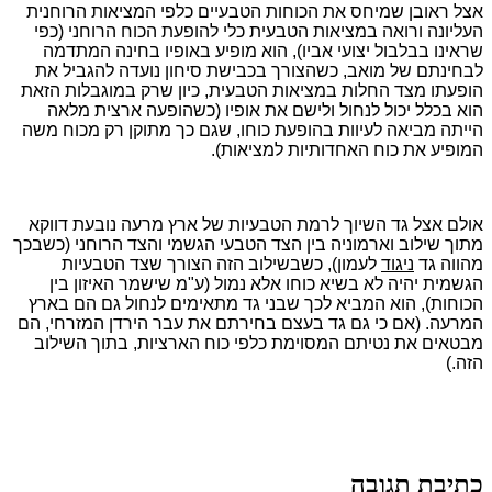
אצל ראובן שמיחס את הכוחות הטבעיים כלפי המציאות הרוחנית
העליונה ורואה במציאות הטבעית כלי להופעת הכוח הרוחני (כפי
שראינו בבלבול יצועי אביו), הוא מופיע באופיו בחינה המתדמה
לבחינתם של מואב, כשהצורך בכבישת סיחון נועדה להגביל את
הופעתו מצד החלות במציאות הטבעית, כיון שרק במוגבלות הזאת
הוא בכלל יכול לנחול ולישם את אופיו (כשהופעה ארצית מלאה
הייתה מביאה לעיוות בהופעת כוחו, שגם כך מתוקן רק מכוח משה
המופיע את כוח האחדותיות למציאות).
אולם אצל גד השיוך לרמת הטבעיות של ארץ מרעה נובעת דווקא
מתוך שילוב וארמוניה בין הצד הטבעי הגשמי והצד הרוחני (כשבכך
מהווה גד
ניגוד
לעמון), כשבשילוב הזה הצורך שצד הטבעיות
הגשמית יהיה לא בשיא כוחו אלא נמול (ע"מ שישמר האיזון בין
הכוחות), הוא המביא לכך שבני גד מתאימים לנחול גם הם בארץ
המרעה. (אם כי גם גד בעצם בחירתם את עבר הירדן המזרחי, הם
מבטאים את נטיתם המסוימת כלפי כוח הארציות, בתוך השילוב
הזה.)
כתיבת תגובה