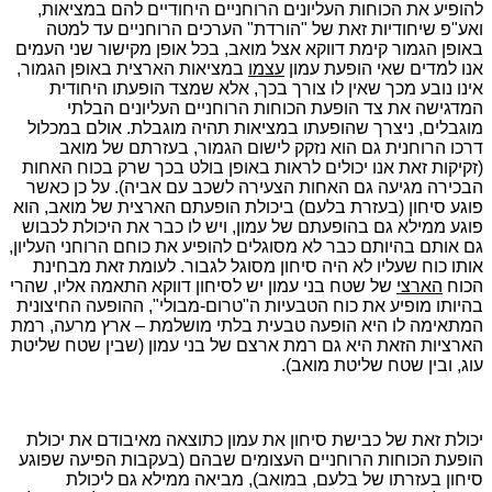
להופיע את הכוחות העליונים הרוחניים היחודיים להם במציאות,
ואע"פ שיחודיות זאת של "הורדת" הערכים הרוחניים עד למטה
באופן הגמור קימת דווקא אצל מואב, בכל אופן מקישור שני העמים
אנו למדים שאי הופעת עמון
עצמו
במציאות הארצית באופן הגמור,
אינו נובע מכך שאין לו צורך בכך, אלא שמצד הופעתו היחודית
המדגישה את צד הופעת הכוחות הרוחניים העליונים הבלתי
מוגבלים, ניצרך שהופעתו במציאות תהיה מוגבלת. אולם במכלול
דרכו הרוחנית גם הוא נזקק לישום הגמור, בעזרתם של מואב
(זקיקות זאת אנו יכולים לראות באופן בולט בכך שרק בכוח האחות
הבכירה מגיעה גם האחות הצעירה לשכב עם אביה). על כן כאשר
פוגע סיחון (בעזרת בלעם) ביכולת הופעתם הארצית של מואב, הוא
פוגע ממילא גם בהופעתם של עמון, ויש לו כבר את היכולת לכבוש
גם אותם בהיותם כבר לא מסוגלים להופיע את כוחם הרוחני העליון,
אותו כוח שעליו לא היה סיחון מסוגל לגבור. לעומת זאת מבחינת
הכוח
הארצי
של שטח בני עמון יש לסיחון דווקא התאמה אליו, שהרי
בהיותו מופיע את כוח הטבעיות ה"טרום-מבולי", ההופעה החיצונית
המתאימה לו היא הופעה טבעית בלתי מושלמת – ארץ מרעה, רמת
הארציות הזאת היא גם רמת ארצם של בני עמון (שבין שטח שליטת
עוג, ובין שטח שליטת מואב).
יכולת זאת של כבישת סיחון את עמון כתוצאה מאיבודם את יכולת
הופעת הכוחות הרוחניים העצומים שבהם (בעקבות הפיעה שפוגע
סיחון בעזרתו של בלעם, במואב), מביאה ממילא גם ליכולת