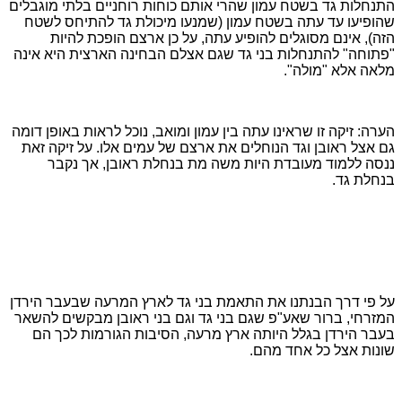
התנחלות גד בשטח עמון שהרי אותם כוחות רוחניים בלתי מוגבלים
שהופיעו עד עתה בשטח עמון (שמנעו מיכולת גד להתיחס לשטח
הזה), אינם מסוגלים להופיע עתה, על כן ארצם הופכת להיות
"פתוחה" להתנחלות בני גד שגם אצלם הבחינה הארצית היא אינה
מלאה אלא "מולה".
הערה: זיקה זו שראינו עתה בין עמון ומואב, נוכל לראות באופן דומה
גם אצל ראובן וגד הנוחלים את ארצם של עמים אלו. על זיקה זאת
ננסה ללמוד מעובדת היות משה מת בנחלת ראובן, אך נקבר
בנחלת גד.
על פי דרך הבנתנו את התאמת בני גד לארץ המרעה שבעבר הירדן
המזרחי, ברור שאע"פ שגם בני גד וגם בני ראובן מבקשים להשאר
בעבר הירדן בגלל היותה ארץ מרעה, הסיבות הגורמות לכך הם
שונות אצל כל אחד מהם.