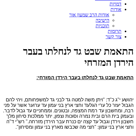
דמויות
אודות
אודות הרב שמעון אור
הישיבה
תוכניות
תרומות
צור קשר
התאמת שבט גד לנחלתו בעבר
הירדן המזרחי
התאמת שבט גד לנחלתו בעבר הירדן המזרחי:
יהושע י"ג כ"ד: "ויתן משה למטה גד לבני גד למשפחותם, ויהי להם
הגבול יעזר כל ערי הגלעד וחצי ארץ בני עמון עד ערוער אשר על פני
רבה, ומחשבון עד רמת המצפה, ובטונים. וממחניים עד גבול לדבר.
ובעמק בית הרם ובית נמרה וסוכות וצפון, יתר ממלכות סיחון מלך
חשבון וירדן וגבול עד קצה ים כנרת עבר הירדן מזרחה." רש"י ד"ה
וחצי ארץ בני עמון: "חצי מה שכבשו מארץ בני עמון ומסיחון".