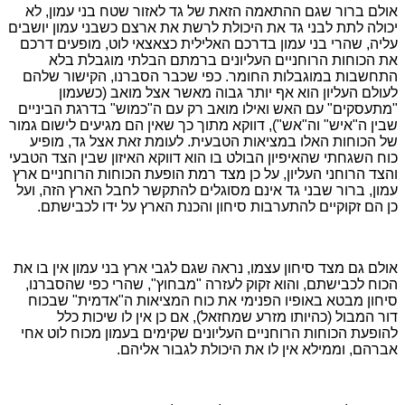
אולם ברור שגם ההתאמה הזאת של גד לאזור שטח בני עמון, לא
יכולה לתת לבני גד את היכולת לרשת את ארצם כשבני עמון יושבים
עליה, שהרי בני עמון בדרכם האלילית כצאצאי לוט, מופעים דרכם
את הכוחות הרוחניים העליונים ברמתם הבלתי מוגבלת בלא
התחשבות במוגבלות החומר. כפי שכבר הסברנו, הקישור שלהם
לעולם העליון הוא אף יותר גבוה מאשר אצל מואב (כשעמון
"מתעסקים" עם האש ואילו מואב רק עם ה"כמוש" בדרגת הביניים
שבין ה"איש" וה"אש"), דווקא מתוך כך שאין הם מגיעים לישום גמור
של הכוחות האלו במציאות הטבעית. לעומת זאת אצל גד, מופיע
כוח השגחתי שהאיפיון הבולט בו הוא דווקא האיזון שבין הצד הטבעי
והצד הרוחני העליון, על כן מצד רמת הופעת הכוחות הרוחניים ארץ
עמון, ברור שבני גד אינם מסוגלים להתקשר לחבל הארץ הזה, ועל
כן הם זקוקיים להתערבות סיחון והכנת הארץ על ידו לכבישתם.
אולם גם מצד סיחון עצמו, נראה שגם לגבי ארץ בני עמון אין בו את
הכוח לכבישתם, והוא זקוק לעזרה "מבחוץ", שהרי כפי שהסברנו,
סיחון מבטא באופיו הפנימי את כוח המציאות ה"אדמית" שבכוח
דור המבול (כהיותו מזרע שמחזאל), אם כן אין לו שיכות כלל
להופעת הכוחות הרוחניים העליונים שקימים בעמון מכוח לוט אחי
אברהם, וממילא אין לו את היכולת לגבור אליהם.