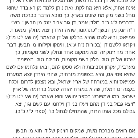
על שבטו של דן בברכת משה, אנו מגלים שבחינת אופיו של דן
אינה אחת, אלא היא
מחולקת
. זאת ניתן ללמד מן העובדה שהוא
נוחל בשני מוקומת שונים בארץ. כך מובא הדבר בברכת משה
בדברים ל"ג כ"ב: "ולדן אמר, דן גור אריה יזנק מן הבשן." רש"י
ד"ה יזנק מן הבשן: "כתרגומו, שהיה הירדן יוצא מחלקו ממערת
פמייאס, והיא לשם שהיא בחלקו של דן שנאמר (יהושע י"ט מ"ז):
ויקראו ללשם דן (בכורות נ"ה ע"א), וזינוקו וקילוחו מן הבשן. דבר
אחר: מה זינוק זה יוצא ממקום אחד ונחלק לשני מקומות, כך
שבטו של דן נטלו חלק בשני מקומות, תחילה נטלו בצפונית
מערבית, עקרון וסביבותיה ולא ספקו להם, ובאו ונלחמו עם לשם
שהיא פמייאס, והיא בצפונית מזרחית, שהרי הירדן יוצא ממערת
פמייאס והיא במזרחה של ארץ ישראל, ובא מצפון לדרום, וכלה
בקצה ים המלח, שהוא במזרח יהודה שנטל בדרומה של ארץ
ישראל, כמו שמפורש בספר יהושע והוא שאמר (יהושע י"ט מ"ז):
"ויצא גבול בני דן מהם ויעלו בני דן וילחמו עם לשם וגו', יצא
גבולם מכל אותו הרוח, שהתחילו לנחול בו" (ספרי ל"ג כ"ב).
אנו רואים מברכת משה, שמקום הזינוק של דן הוא מן הבשן
דווקא. מתוך כך ניתן להסיק שלשם באזור מקורות הירדן, היא