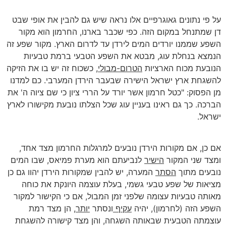
על פי נתונים גאוגרפיים אלו נראה שיש גם להבין את אופי שבט
דן שמתנחל במקום הזה. כפי שכבר בארנו, החרמון הוא מקור
השפע שממנו יורדים המים לירדן עד לדרום הארץ. מקור שפע זה
הנמצא בנחלת עוג, מבטא את השפע הטבעי ברמת טבעיות
הנובעת מכוח הארציות
הטרום-מבולי
, כשכוח זה יש בו את הזיקה
להשגחת ארץ ישראל הישירה שבעבר הירדן המערבי. כם למדנו
מן הפסוק: "כטל חרמון אשר יורד על הררי ציון כי שם ציוה ה' את
הברכה. כך גם ראינו בעניין עוג שכל הצלתו נובעת מקישורו לארץ
ישראל.
אם כן, אם מקורות הירדן נובעים למרגלות החרמון מצד אחד,
ומצד שני המקור
הישיר
לנביעתם הוא מערת פמיאס, שבו המים
נובעים מתוך
הסתר
המערה, יש להבין שמקורות הירדן יהוו גם כן
מציאות של שפע טבעי גשמי, בעלת עוצמה היונקת את כוחה
מאותה טבעיות עצומה שלפני זמן המבול, אם כי הקישור למקור
השפע הזה (לחרמון), יהיה
עקיף
ונסתר
יותר
, הן מצד רמת
עוצמתה הטבעית שבאותה השגחה, והן מצד קישורה להשגחת