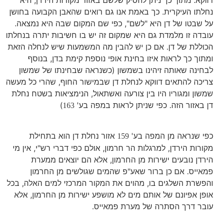
נחלתו העיקרית. כך באמת אנו גם רואים שהאבן הקבועה בחושן
על שבטו של דן היא "לשם", כפי שם המקום שבה היא נמצאה.
עובדה זו מלמדת גם היא שמקום זה יש בו חשיבות יתרה בנחלתו
הכוללת של דן. אם כן יש להבין מה המשמעות שיש לנחלה הזאת
ומתוך כך לראות איזו בחינת אופי נוספת קימת בדן, בנוסף
לבחינה שאותה זיהינו בשמשון (כשנראה שבחינתו של שמשון
צריכה להתאים דווקא לנחלת דן שבמישור החוף, שהרי כל מעשה
שמשון ומגוריו היו בין צורעה ואשתאול, הנימציאות בשטח נחלת
דן באזור הזה. כפי שניתן לראות במפה בע'
)
163
כפי שנראה מן המפה בע'
אזור נחלת דן הוא בתחילת
159
מקורות הירדן, למרגלות הר חרמון, אולם כפי דברי רש"י, אין מי
הירדן נובעים ישירות מן החרמון, אלא הם יוצאים ממערת
פמאייס. אם כן ברור שאע"פ שהמים שגולשים מן החרמון
והפשרת השלגים בו, מהוים את המקור המרכזי למים האלה, בכל
אופן אפיונם של אותם מים לא מושפע ישירות מן החרמון, אלא
עובר דרך הסתרה של מערת פמאייס.