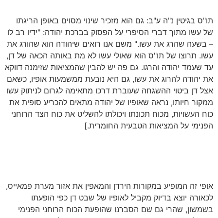
תו"ס בגיטין נ"ה ע"ב: גם הוא מזכיר שינוי מסוים באופן הריגתו
של עשו מתוך דברי הסיפרי על הפסוק בברכת יהודה: "ידיו רב לו
– בשעה שהרג את עשו." משם אנו רואים שיהודה הוא שהורג את
עשו. תרוצו של תו"ס הוא שאולי עשו לא מת באותה הכאה של דן,
עד שעמד יהודה והרגו. גם פה יש להבין שהמציאות שזימנה דווקא
את יהודה להרוג את עשו, גם היא נובעת ממשמעות אופיו, כשאם
אצל דן ביטוי ההשגחה שעוברת דרכו מתאימה לגרום לניתוק עשו
ממקור חיותו, נראה שאופיו של יהודה מתאים להכריע סופית את
כוח העשויות, מכוח תכונתו ויכולתו להשליט את כוח הצד הרוחני
הפנימי על המציאות הטבעית החומרית.]
אופי זה המופיע במקורות הירדן והמאפין את אזור מערת פמאייס,
לכאורה יוצא בדיוק מקביל לאופיו של שבט דן כפי הופעתו
בשמשון, שהרי גם שם הסברנו שהופעת הכוח הרוחני הפנימי