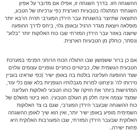
ההשגחה הזו. בדרך השגחה זו, אפילו אם מדובר על אפיון
השגחתי המתגלה בטבעיות הארצית כפי ערכיותו של הטבע,
התוצאה שתיוצר בהשגחת עבר הירדן המערבי תהיה הרבא יותר
מופלאה ויוצאת מגדר הרגיל ובאופן גלוי, ביחס לדרך ההופעה
שישנה באזור עבר הירדן המזרחי שבו כוח האלוקות יותר "בלוע"
ונסתר, כוחלק מן הטבעיות הארצית.
אם כן ברור ששמשון שבו התגלה הכוח הרוחני הפנימי במערכת
הטבעית הגשמית שלו, כביטויים כוחניים וגופניים עצומים וגלוים
שצד ההופעה העליונה בולטת בה באופן ישיר (כפי שראינו בעניין
נזירותו לה' וניצחונו למרות מגבלותיו הגופניות בלא שום כלי עזר,
המדגישות ביותר את הזיקה של כוחו הטבעי לאלוקות העליונה
שמצד עצמה אינה חלק מן העולם הטבעי). הוא ביטוי מושלם של
כוח ההשגחה שבעבר הירדן המערבי, שגם בו צד האלוקות
השמימית מופיע באופן ישיר יותר, ואין הוא שיך לאופן ההשגחה
האלוקית שבעבר הירדן המזרחי, שבו המעורבות האלוקית היא
פחות ישירה..