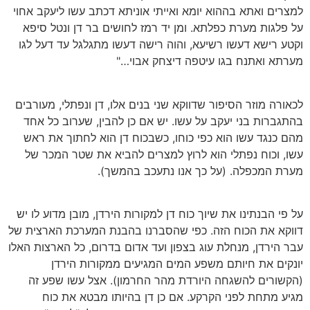
למצרים ואתא בההוא יומא ואייתי אוניתא דכתב עשו ליעקב אחוי
על פלגות מערת כפלתא. ומן יד רמז לחושים בר דן ונטל סיפא
וקטע רישא דעשו רשיעא, והוה רישה דעשו מתגלגל עד דעל לגו
מערתא ואתנח בגו עיטפה דיצחק אבוי…"
לכאורה מוזר הסיפור שדווקא שני בנים אלו, דן ונפתלי, מעורבים
בהתגברות בני יעקב על עשו. יש אם כן להבין, שערוב כל אחד
מהם כנגד עשו הוא כפי כוחו, כשבכוח דן הוא לחתוך את ראש
עשו, וכוח נפתלי הוא לרוץ למצרים להביא את שטר המכר של
מערת המכפלה. (על כך אנו נתעכב בהמשך).
על פי הבנתינו את שיוך כוח דן למקורות הירדן, מובן מדוע לו יש
דווקא את הכוח הזה. כפי שהסברנו בהבנת המערכת הארצית של
עבר הירדן, מנחלת עוג בצפון ועד אדום בדרום, כל הארצות האלו
יונקים את חיותם משפע המים המגיעים ממקורות הירדן
(הקשורים להשגחה היורדת מהר החרמון). אצל עשו שפע זה
מגיע מתחת לפני הקרקע. אם כן דן בהיותו מבטא את כוח