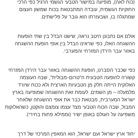
(כוח לאה), מופיעה במישור הטבעי הגשמי הרגיל כפי הרכי
החוקיות הגשמית, עובדה המתבטאת בכוח שמשון העצום
שמתגלה בו, ושבעזרתו הוא גובר על פלישתים.
אולם אם נתבונן היטב נראה, שישנו הבדל בין שתי הופעות
ההשגחה האלו, כפי שראינו הבדל בין אופי הופעת ההשגחה
באזור עבר הירדן המזרחי והמערבי.
כפי שכבר הסברנו, הופעת ההשגחה באזור עבר הירדן המזרחי
קשורה להופעה הטבעית ה"טרום-מבולית", שבה העוצמה
האלוקית הייתה חלק מן הטבעיות הארצית ולא ככוח שיורד
מלמעלה – מן השמים. לעומת זאת ההשגחה שמופיעה בארץ
ישראל המערבית, מבטאת כבר את אופי ההשגחה שלאחר
המבול, שבה הכוח הטבעי מצד עצמו צומצם והוקטן, כשהאלוקות
משפיעה על העולם באופן ישיר (וממילא פחות בחירי).
יחוד ארץ ישראל ועם ישראל, הוא המאפין המרכזי של דרך