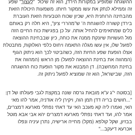
ההשגחה שמופיע במקורות הירדן, הוא זה שיכול
"
לעצור
" שפע
זה וממילא לנתק את עשו ממקור חיותו. משמעות היכולת הזאת
מהבחינה הרוחנית היא, שכיון שכוח הטבעיות הזאת העוברת
בירדן קשורה להשגחת ה' ש"מהררי ציון", היא חלה רק באותם
כלים שמתאימים להחיל אותה. על כן בפגישת כוח החיים הזה
מול העשויות שיונקת ממנה את כוחה, כיון שבבחינת ההוצאה
לפועל שלו, אין עשו מגלה התאמה ויחוס כלפי האלוקות, מתבטלת
אצלו הופעת שפע החיות הזה, כשהביטוי לכך הוא ניתוק הגוף
(המהווה את בחינת ההוצאה לפועל) מן הראש (המהווה את
בחינת המחשבה). דן המבטא את מקור הופעת כוח ההשגחה
הזה, שבישראל, הוא זה שמוציא לפועל ניתוק זה.
[בסוטה י"ג ע"א מובאת גרסה שונה במקצת לגבי פעולתו של דן:
"…חושים בריה דדן תמן הוה, ויקירן ליה אודניה, אמר להו מאי
האי, ואמרו ליה קא מעכב האי עד דאתי נפתלי מארעא דמצרים,
אמר להו, ועד דאתי נפתלי מארעא דמצרים יהא אבי אבא מוטל
בבזיון, שקל קולפא (מקל) מחייה ארישיה, נתרן עיניה ונפלו
אכרעא דיעקב…"