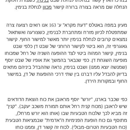
הנחלה שם מראה בצורה ברורה קישור
מכוון
לנחלת בנימין.
מעיון במפה באטלס "דעת מקרא" ע'
אנו רואים רצועה צרה
163
שמתפטלת לכיוון מזרח ומתחברת לבנימין, כשצורעה ואשתאול
נמצאים קרובים לנחלת בנימין יותר מאשר למישור החוף. קישור
גאוגרפי זה, הוא ביטוי לקישור הרוחני של שבט דן כלפי שבט
בנימין, קישור המהוה ביטוי לצד ההופעה השניה של רחל שמכוחו
מופיעה השגחת דן. כפי שנבאר בהמשך את אופיו של שבט יוסף
(שמנשה יוצא ממנו) ושבט בנימין, נראה שההבדל ביניהם מתאים
בדיוק להבדל עליו דברנו בין שתי דרכי ההופעות של דן, במישור
החוף ובמקורות הירדן.
כפי שכבר בארנו, "יורש" יוסף מראובן את כוח הוצאת הדודאים
שיש לראובן (מכוח קנית רחל אותם תמורת משכב יעקב). "קנין"
זה מביא לכך שלכוח הטבעיות שבו (אותו הוא יורש מרחל),
מתוסף גם כוח הופעת הפנימיות ה"אדמית" שבמציאות הטבעית
(כוח הטבעיות הטרום-מבולי). לכוח זה קשור דן, וממנו כוחו