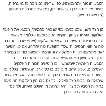
הטבעי הנמוך יותר מושפע, כפי שראינו גם מבחינה גאוגרפית,
בהיות מקורות הירדן (שבשטח דן), נמצאים למרגלות החרמון
(שבשטח מנשה).
מן הצד השני שבט בנימין כפי שנבאר בהמשך, מבטא את הופעת
האלוקות העליונה בתוך חוקיות הטבע עצמו – כלומר מציאות
שבה הטבעיות הגשמית היא עצמה אלוקית (שכפי שכבר הסברנו,
כוח זה הוא הבסיס וה"שלד" להופעת כוח יהודה). אם כן, הופעה
זאת מתאימה להיות המשפיעה והגורמת להופעת כוח דן במישור
החוף, ששמשון הוא המופיע אותה. הרי כפי שהסברנו, כוח
הטבעיות הארצית שבשמשון, בו מופיעים הכוחות האלוקים
השמימיים, אע"פ שהם מופיעים בו כפי ערכי הגשמיות, בכל אופן
בהיותם שמימיים הם גורמים לכך שבביטוי הטבעי הגשמי העצום
שיתגלה בו יבלוט הצד האלוקי. כך גם בבנימין האלוקות המופיעה
בחוקיות הטבעית אצלו, היא ישירות מן העולם העליון, ולא כפי
שזה בהשגחת עבר הירדן.