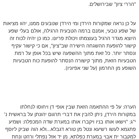
"הררי ציון" שבירושלים.
על כן נראה שמקורות הירדן ומי הירדן שנובעים ממנו, יהוו מציאות
של שפע טבעי, אמנם ברמה הטבעית הרגילה, אולם בעלי שפע
היוצא מגדר הרגיל בעוצמתו ויכולת פריונו. כמו כן יהיה לכוח זה
קישור להופעת ההשגחה הישירה שב"ציון", אם כי קישור עקיף
ונסתר יותר. כל זאת מתוך ההשפעה שיש בכל אופן על רמת
הטבעיות הזאת, מתוך קישורה הנסתר להופעת כוח הטבעיות
השופע מן החרמון (על שני אפיוניו).
הערה: על פי ההתאמה הזאת שבין אופי דן ויחוסו לנחלתו
במקורות הירדן, ניתן להבין את דברי תרגום יהונתן על בראשית נ'
י"ג: "וישאו אותו בניו ויקברו אותו במערת שדה המכפלה: ושמיע
פתגמא לעשו רשיעא ונטל מן טורא דגבלא…ולא הוה שביק ליוסף
למקבור ית אבוי במערת כפלתא. מן יד אזל נפתלי ורהט ונחת