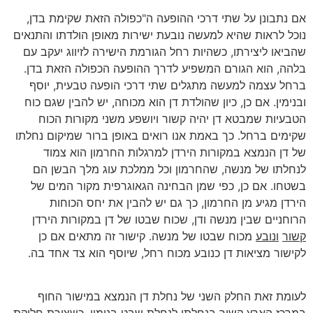
אם נתבונן על שתי דרכי ההופעה ה"כפולה הזאת שקימת בדן,
נוכל לראות שהיא למעשה נובעת ישירות מאופן הולדתו והתנאים
שהביאו ליצירתו, כשהיות רחל הגורמת הישירה לזיווג יעקב עם
בלהה, הוא הגורם המשפיע לדרך ההופעה הכפולה הזאת בדן.
ברחל עצמה למעשה מתגלים שתי דרכי הופעה טבעית, יוסף
ובנימין. אם כן, כיון שהולדת דן הוא מכוחה, יש להבין שגם כוח
הטבעיות שמבטא דן יהיה קשור ויושפע משני מקורות הכוח
שקימים ברחל. כך באמת אנו רואים באופן ברור שמיקום נחלתו
של דן הנמצא במקורות הירדן למרגלות החרמון הוא צמוד
לנחלתו של מנשה, שהחרמון וכל ממלכת עוג מלך הבשן הם
בשטחו. אם כן, כפי שמן הבחינה הגאוגרפית מקור המים של
הירדן מגיע מן החרמון, כך גם יש להבין את יחס הכוחות
הרוחניים שבין מנשה ודן, שכוח שבטו של דן במקורות הירדן
קשור
ונובע
מכוח שבטו של מנשה. קישור זה מתאים אם כן
לקישור מציאות דן כנובע מכוח רחל, שיוסף הוא צד אחד בה.
לעומת זאת החלק השני של נחלת דן הנמצא במישור החוף
במרכז הארץ קשור בנחלתו לנחלת שבט
בנימין
, כשצורת חלוקת