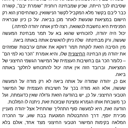
שסיבתו לכך הייתה, שכיון שמבחינה רוחנית "שומרת יבם", קשורה
כבר ליבם בקשר מלא המקביל לקשר הנישוואין, כשהחיסרון הוא רק
הישום במציאות שנעשת לאחר מכן בביאה. על כן כיון שבראיה
הפנימית היא נחשבת לנשוואה, רצה לדון אותה יהודה למיתה.)
יכול היה יהודה, להכוחיש שהוא בא על תמר מבחינת המעשה
שעשה, ורק מבחינתה
שלה ניתן להאשים אותה באותה ביאה.
מין הסיבה הזאת לוקחת תמר דווקא את אותם ערבונות שמזהים
את יהודה מן הבחינה
החיצונית
שלו, והיא אומרת "הכר נא למי הם"
– כלומר הכר גם בחשיבות העצמית של המישור הגשמי החיצוני של
המציאות, וברובד הזה אין אתה יכול להתכוחש לחלקך באותה
ביאה.
אם כן, יהודה שמודה על אותה ביאה לא רק מודה על המעשה
שעשה, אלא הוא מודה בכך על חשיבותו העצמית של המישור
הטבעי החיצוני. על כן, יש בהודעה הזאת גדולה שאין כדוגמתה, ועל
כך משבחת אותו הגמרא ומצינת שבזכות זאת, ניתנה לו המלכות.
הודעה זאת, היא למעשה סוף התהליך שהתחיל אצל יהודה מעניין
מכירת יוסף, דרך ההתבטלות המוטעת בבת שוע, עד ההכרה
המלאה בקימות המישור הטבעי החיצוני מצד אחד, אולם בלא