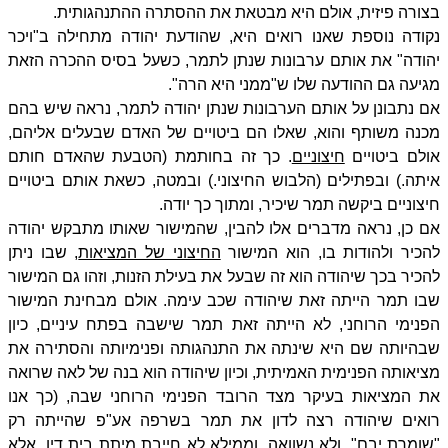
בצורה פיזית, אולם היא מבטאת את ההסתרה ההתנהגותית.
נקודה נוספת שאנו רואים היא, שהודעת יהודה מתחילה ב"ויכר
יהודה" את אותם ערבונות שנתן לתמר, כשעל בסיס ההכרה הזאת
מגיעה גם ההודעה שלו ש"ממני היא הרה".
אם נתבונן על אותם הערבונות שנתן יהודה לתמר, נראה שיש בהם
מכנה משותף והוא, שאלו הם ביטויים של האדם שבעלים אליהם,
אולם ביטויים
חיצוניים
. כך זה בחותמת (הטבעת שהאדם חותם
איתה.) ובפתילים (הלבוש החיצוני.) ובמטה, כשאת אותם ביטויים
חיצוניים ביקשה תמר שיכיר, ומתוך כך יודה.
אם כן, נראה מדברים אלו להבין, שהמישור שאותו מתבקש יהודה
להכיר ולהודות בו, הוא המישור
החיצוני של המציאות
, שבו ניתן
להכיר בכך שיהודה הוא זה שבעל את בעילת הזנות, וזהו גם המישור
שבו תמר הייתה זאת שיהודה שכב עימה. אולם מבחינת המישור
הפנימי הרוחני, לא הייתה זאת תמר שישבה בפתח עיניים, כיון
שבהיותה שם היא שינתה את התנהגותה ופנימיותה והסתירה את
מציאותה הפנימית האמיתית, וכיון שיהודה הוא בנה של לאה שרואה
את המציאות בעיקר מצד הרובד הפנימי הרוחני שבה, (כך אנו
רואים שיהודה רצה לדון את תמר בשרפה אע"פ שהייתה רק
"שומרת יבם", ולא נשוואה, וממילא לא חייבת מיתת בית דין. אלא