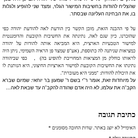
שהצליח להודות בחשיבות המישור הגלוי, ומצד שני להופיע ולגלות
בו, את הבחינה העליונה שבסתר.
על פי ההבנה הזאת, מובן הקשר בין הודעת לאה להודעת יהודה כפי
שהזכרנו, כיון שגם לאה, נתינתה את החשיבות הקובעת והדומננטית
למישור הטבעיות הארצית, היא המביאה אותה להודות על יהודה
כמציאות שניתנה לה כתוספת, (אע"פ שמצד פן הראיה השמימי, ניתן היה
לראותו כוחלק מן המציאות המחוייבת להופיע בה)
,
כפי שביהודה
נתינתו את החשיבות הקובעת למישור הארציות החיצוני, היא הנותנת לו
את היכולת להודות: "ממני היא מעוברת".
על מיוחדות זאת, אומר ר"י בשם ר' שמעון בר יוחאי: שמיום שברא
הקב"ה את עולמו, לא היה אדם שהודה להקב"ה עד שבאת לאה…
כתיבת תגובה
האימייל לא יוצג באתר.
שדות החובה מסומנים
*