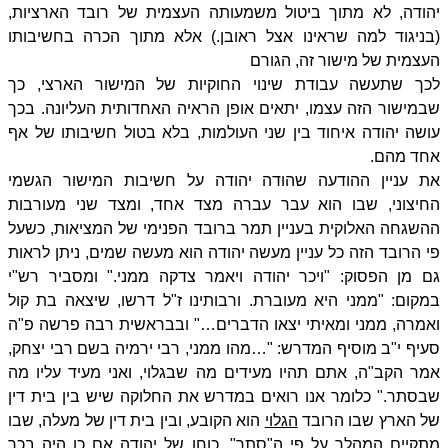
יהודה, לא מתוך ביטול משמעותה העצמית של רובד הארציות,
(בניגוד למה שראינו אצל ראובן.) אלא מתוך הכרה בחשיבותו
העצמית של מישור זה, הגורם
לכך שתעשה עבודת שינוי החוקיות של המישור הארצי, כך
שבמישור הזה עצמו, יתאים אופן הראיה האחדותית העליונה. בכך
עושה יהודה איחוד בין שני העולמות, בלא בטול חשיבותו של אף
אחד מהם.
את עניין ההודעה שהודה יהודה על חשיבות המישור הגשמי
החיצוני, שבו הוא עבר עברה מצד אחד, ומצד שני מעורבות
ההשגחה האלוקית בעניין תמר ברובד הפנימי של המציאות, כשעל
פי הרובד הזה כל עניין מעשה יהודה הוא מעשה שמים, ניתן לראות
גם מן הפסוק: "ויכר יהודה ויאמר צדקה ממני." ומסביר רש"י
במקום: "ממני היא מעוברת. ורבותינו ז"ל דרשו, שיצאה בת קול
ואמרה, ממני ומאיתי יצאו הדברים…" ובבראשית רבה פרשה פ"ה
סעיף י"ב מוסיף המדרש: "…מהו ממני, רבי ירמיה בשם רבי יצחק,
אמר הקב"ה, אתם תהיו מעידים מה שבגלוי, ואני מעיד עליו מה
שבסתר." כלומר אנו רואים במדרש את החלוקה שיש בין בית דין
של הארץ שבו הרובד
הגלוי
הוא הקובע, ובין בית דין של מעלה, שבו
מתקיים המהלך על פי ה"סתר". כוחו של יהודה אם כן היה בכך