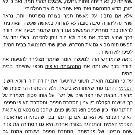
שהייתה לו, לא הייתה פחות גרועה, שבגללו תהרג תמר, ואם כן לא
מובן, מדוע התנהגות זאת, היא שמביאה לו את המלכות?
אלא אם נתבונן על מעשה תמר בצורה מפורטת יותר, נראה
שהייתה ליהודה סיבה טובה לא להודות במעשה שעשה, וזאת ניתן
לראות כבר מתחילת המעשה: אנו רואים שתמר מטעה את יהודה
בכך שהיא מכסה את פניה ולא היה ניתן להכירה. רש"י יחד עם
הפשט הזה מביא גם את המדרש, שכיון שהייתה צנועה בבית חמיה,
לפיכך לא חשדה.
נראה שהמדרש הזה, למעשה אומר שתמר מצליחה להטעות את
יהודה בכך ששינתה את
התנהגותה ואופיה
מכפי שהייתה בבית
חמיה.
על פי ההבנה הזאת, השוני שהיטעה את יהודה היה דווקא השוני
הפנימי
ההתנהגותי שאותו היא ביטאה, ולא ההסתרה החיצונית של
מראיה. הבאת שני הפרושים של רש"י על אותו פסוק מלמדת על
כך, שישנה הקבלה בין עניין הסתרת הפנים, והסתרת האופי הפנימי
ההתנהגותי, כיון שפנים הוא מלשון פנים, שהפנים מבטאים את את
האופי הפנימי של האדם. אם כן, תמר בכך שהסתירה את אופיה
הפנימי האמיתי והתנהגה בצורה אחרת, היא גם הסתירה את פניה
שהם הביטוי של פנימיותה. הסתרת הפנים נעשתה אמנם גם