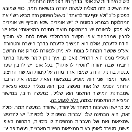
ביטול היחודיות של אופיו בדרך חיו הפנימית הרוחנית.
את השילוב הזה מצליח לעשות יהודה בנשיאת תמר, כפי שמובא
בפסוק כ"ו: "ולא יסף עוד לדעתה" כשעל הפסוק הזה מביא רש"י את
המחלוקת בגמרא בסוטה י': "יש אומרים שלא הוסיף ויש אומרים
לא פסק. לכאורה יש במחלוקת הזאת סתירה במציאות? אלא יש
להבין שמבחינת אופי הקשר ההתחלתי שהיה להם, לא הוסיף
יהודה לדעתה, אולם הוא המשיך לדעתה בדרך הישרה והטהורה,
ואע"פ שקשר המתחיל בזנות, לא ניתן לכאורה למחוק את הרושם
השלילי ממנו הוא התחיל, (ואם כן, איך ניתן לומר שישנה בחינה
חיובית שבה יהודה "הוסיף לדעתה?) בכל אופן יש להבין שפה
נכנסת בחינת יהודה, שמצד אחד מודה על קימות המישור החיצוני
גשמי, ומצד שני הוא מופיע במציאות הזאת עצמה את הרובד
הרוחני הפנימי של אותו מעשה. בכך הוא מצליח לבטא מציאות
שמבחינת המישור החיצוני הוא שלילי, כמעשה חיובי, במישור
המציאות החיצונית עצמה,
בלא לפגוע בה
.
על כך ישנו השיבוח המיוחד על יהודה, שהודה במעשה תמר. יכולת
זאת, היא הבחינה של: "עברות נהפכות לו לזכויות." יש להדגיש,
שמציאות זאת של העברות הנהפכות לו כזכויות, המהווה באופן
פשוט, סטירה לאופן ראית המציאות הפיזית הארצית, נעשת פה ע"י