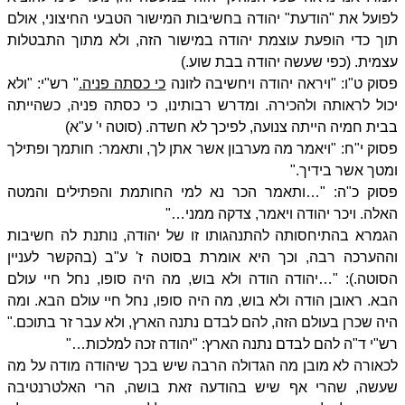
לפועל את "הודעת" יהודה בחשיבות המישור הטבעי החיצוני, אולם
תוך כדי הופעת עוצמת יהודה במישור הזה, ולא מתוך התבטלות
עצמית. (כפי שעשה יהודה בבת שוע.)
פסוק ט"ו: "ויראה יהודה ויחשיבה לזונה
כי כסתה פניה.
" רש"י: "ולא
יכול לראותה ולהכירה. ומדרש רבותינו, כי כסתה פניה, כשהייתה
בבית חמיה הייתה צנועה, לפיכך לא חשדה. (סוטה י' ע"א)
פסוק י"ח: "ויאמר מה מערבון אשר אתן לך, ותאמר: חותמך ופתילך
ומטך אשר בידיך."
פסוק כ"ה: "…ותאמר הכר נא למי החותמת והפתילים והמטה
האלה. ויכר יהודה ויאמר, צדקה ממני…"
הגמרא בהתיחסותה להתנהגותו זו של יהודה, נותנת לה חשיבות
וההערכה רבה, וכך היא אומרת בסוטה ז' ע"ב (בהקשר לעניין
הסוטה.): "…יהודה הודה ולא בוש, מה היה סופו, נחל חיי עולם
הבא. ראובן הודה ולא בוש, מה היה סופו, נחל חיי עולם הבא. ומה
היה שכרן בעולם הזה, להם לבדם נתנה הארץ, ולא עבר זר בתוכם."
רש"י ד"ה להם לבדם נתנה הארץ: "יהודה זכה למלכות…"
לכאורה לא מובן מה הגדולה הרבה שיש בכך שיהודה מודה על מה
שעשה, שהרי אף שיש בהודעה זאת בושה, הרי האלטרנטיבה