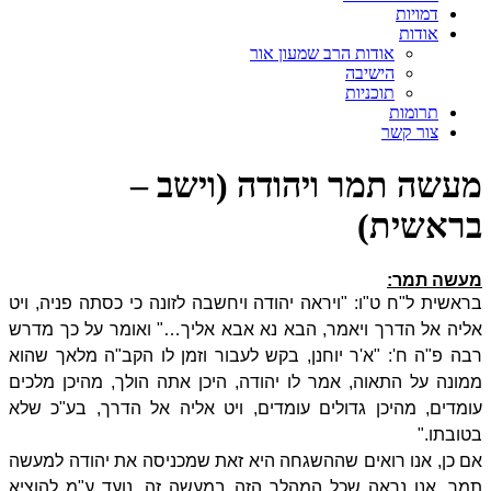
דמויות
אודות
אודות הרב שמעון אור
הישיבה
תוכניות
תרומות
צור קשר
מעשה תמר ויהודה (וישב –
בראשית)
מעשה תמר:
בראשית ל"ח ט"ו: "ויראה יהודה ויחשבה לזונה כי כסתה פניה, ויט
אליה אל הדרך ויאמר, הבא נא אבא אליך…" ואומר על כך מדרש
רבה פ"ה ח': "א'ר יוחנן, בקש לעבור וזמן לו הקב"ה מלאך שהוא
ממונה על התאוה, אמר לו יהודה, היכן אתה הולך, מהיכן מלכים
עומדים, מהיכן גדולים עומדים, ויט אליה אל הדרך, בע"כ שלא
בטובתו."
אם כן, אנו רואים שההשגחה היא זאת שמכניסה את יהודה למעשה
תמר. אנו נראה שכל המהלך הזה במעשה זה, נועד ע"מ להוציא