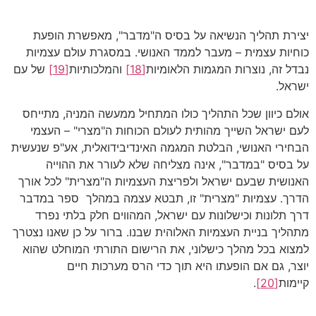
יצירת תהליך הנשיאה על בסיס ה"מדבר", מאפשרת הופעת
כוחיות עצמית – מעבר לממד האנושי. במסגרת עולם עצמיות
נבדל זה, נוצרות המגמות הלאומיות
[18]
והמלכותיות
[19]
של עם
ישראל.
אולם כיוון שכל התהליך כולו המתחיל ממעשה המניה, מתייחס
לעם ישראל השייך מהותית לעולם הכוחות ה"מצרי" – העצמי
הבחירי האנושי, הבלטת המגמה האינדיבידואלית, אע"פ שנעשית
על בסיס "במדבר", אינה מצליחה שלא לעורר את ההוייה
האנושית שבעם ישראל ולפריצת העצמיות ה"מצרית" לכל אורך
הדרך. עצמיות "מצרית" זו, תבטא עצמה במהלך ספר במדבר
דרך תלונות וכישלונות עם ישראל, המהווים חלק בלתי נפרד
מתהליך בניית העצמיות האלוהית שבנו. ברור על כן שאנו נצטרך
למצוא בכל מהלך כישלוני, את הרישום התורתי המוחלט שהוא
יוצר, גם אם הופעתו היא תוך כדי הרס מערכות חיים
קיימות
[20]
.