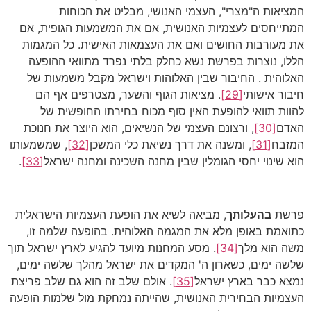
המציאות ה"מצרי", העצמי האנושי, מבליט את הכוחות
המתייחסים לעצמיות האנושית, אם את המשמעות הגופית, אם
את מעורבות החושים ואם את העצמאות האישית. כל המגמות
הללו, נוצרות בפרשת נשא כחלק בלתי נפרד מתוואי ההופעה
האלוהית . החיבור שבין האלוהות וישראל מקבל משמעות של
חיבור אישותי
[29]
. מציאות הגוף והשער, מצטרפים אף הם
להוות תוואי להופעת האין סוף מכוח בחירתו החופשית של
האדם
[30]
, ורצונם העצמי של הנשיאים, הוא היוצר את חנוכת
המזבח
[31]
, ומשנה את דרך נשיאת כלי המשכן
[32]
, שמשמעותו
הוא שינוי יחסי הגומלין שבין מחנה השכינה ומחנה ישראל
[33]
.
פרשת
בהעלותך
, מביאה לשיא את הופעת העצמיות הישראלית
כתואמת באופן מלא את המגמה האלוהית. בהופעה שלמה זו,
משה הוא מלך
[34]
. מסע המחנות מיועד להגיע לארץ ישראל תוך
שלשה ימים, כשארון ה' המקדים את ישראל מהלך שלשה ימים,
נמצא כבר בארץ ישראל
[35]
. אולם שלב זה הוא גם שלב פריצת
העצמיות הבחירית האנושית, שהייתה נמחקת מול שלמות הופעה