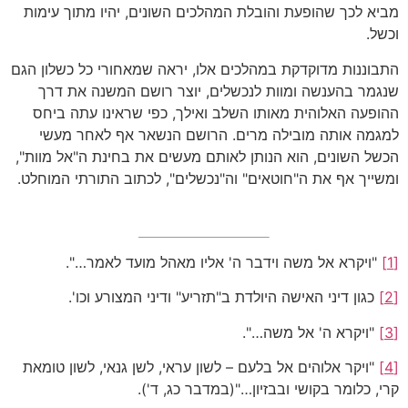
מביא לכך שהופעת והובלת המהלכים השונים, יהיו מתוך עימות
וכשל.
התבוננות מדוקדקת במהלכים אלו, יראה שמאחורי כל כשלון הגם
שנגמר בהענשה ומוות לנכשלים, יוצר רושם המשנה את דרך
ההופעה האלוהית מאותו השלב ואילך, כפי שראינו עתה ביחס
למגמה אותה מובילה מרים. הרושם הנשאר אף לאחר מעשי
הכשל השונים, הוא הנותן לאותם מעשים את בחינת ה"אל מוות",
ומשייך אף את ה"חוטאים" וה"נכשלים", לכתוב התורתי המוחלט.
[1]
"ויקרא אל משה וידבר ה' אליו מאהל מועד לאמר…".
[2]
כגון דיני האישה היולדת ב"תזריע" ודיני המצורע וכו'.
[3]
"ויקרא ה' אל משה…".
[4]
"ויקר אלוהים אל בלעם – לשון עראי, לשן גנאי, לשון טומאת
קרי, כלומר בקושי ובבזיון…"(במדבר כג, ד').