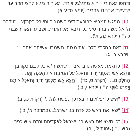
ודחפו לאחוריו, והוא מתגלגל ויורד. ולא היה מגיע לחצי ההר עד
שנעשה אברים אברים (יומא סז ע"א).
[10]
מפגש המביא להופעת דיני השמיטה והיובל בקרקע – "וידבר
ה' אל משה בהר סיני…כי תבאו אל הארץ…ושבתה הארץ שבת
לה'" (ויקרא כה, א').
[11]
"אם בחקתי תלכו ואת מצותי תשמרו ועשיתם אתם…"
(ויקרא כו, ג).
[12]
כדוגמת מעשה נדב ואביהו שאש ה' אוכלת בם כקורבן – "
וַתֵּצֵא אֵשׁ מִלִּפְנֵי יְדֹוָד וַתֹּאכַל עַל הַמִּזְבֵּחַ אֶת הָעֹלָה וְאֶת
הַחֲלָבִים…" (ויקרא ט, כד). ו"ַתֵּצֵא אֵשׁ מִלִּפְנֵי יְדֹוָד וַתֹּאכַל אוֹתָם
וַיָּמֻתוּ לִפְנֵי ה'" (ויקרא י, ב').
[13]
"איש כי יפלא נדר בערכך נפשת לה'…" (ויקרא כז, ב).
[14]
"שאו את ראש כל עדת בני ישראל…(במדבר א', ב').
[15]
"כי תשא את ראש בני ישראל לפקדיהם ונתנו איש כפר
נפשו…" (שמות ל', יב).