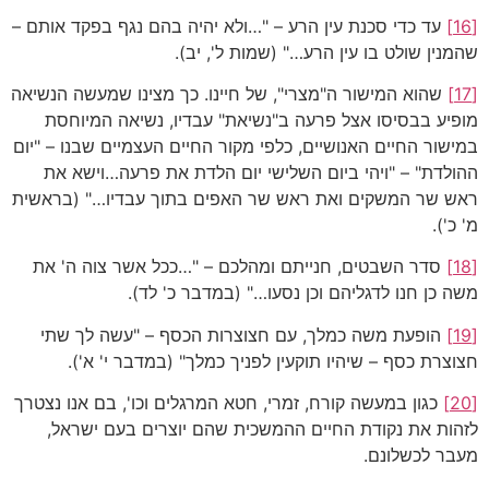
[16]
עד כדי סכנת עין הרע – "…ולא יהיה בהם נגף בפקד אותם –
שהמנין שולט בו עין הרע…" (שמות ל', יב).
[17]
שהוא המישור ה"מצרי", של חיינו. כך מצינו שמעשה הנשיאה
מופיע בבסיסו אצל פרעה ב"נשיאת" עבדיו, נשיאה המיוחסת
במישור החיים האנושיים, כלפי מקור החיים העצמיים שבנו – "יום
ההולדת" – "ויהי ביום השלישי יום הלדת את פרעה…וישא את
ראש שר המשקים ואת ראש שר האפים בתוך עבדיו…" (בראשית
מ' כ').
[18]
סדר השבטים, חנייתם ומהלכם – "…ככל אשר צוה ה' את
משה כן חנו לדגליהם וכן נסעו…" (במדבר כ' לד).
[19]
הופעת משה כמלך, עם חצוצרות הכסף – "עשה לך שתי
חצוצרת כסף – שיהיו תוקעין לפניך כמלך" (במדבר י' א').
[20]
כגון במעשה קורח, זמרי, חטא המרגלים וכו', בם אנו נצטרך
לזהות את נקודת החיים ההמשכית שהם יוצרים בעם ישראל,
מעבר לכשלונם.