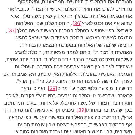
הנעדרת את התהליכיות האנושית. המתאוננים, והאספסוף
מחזירים למרכז את חוקיות העולם האנושי ה"מצרי", כמוביל אף
את המגמה האלוהית. במהלך זה לא רק שאין משה מלך, אלא
שהוא אף אינו נכנס לארץ
[36]
. היחס השלם שבין האלוהות
לישראל, כפי שמופיע במהלך המחנה בראשות משה כמלך
[37]
,
מתגלה למעשה כאמצעי ליכולת העתידית של ישראל להגיע
להבעה שלמה של האלוהות במערכת המציאות הבחירית
האנושית ה"מצרית". ביחס לממד מציאות זה, היכולת להגיע
לשלמות מצריכה מגמה הרבה יותר תהליכית והרבה יותר איטית,
שעתידה לעבור בין השאר ארבעים שנה במדבר. השתלטות
המגמה האנושית בהובלת האלוהות האין סופית, היא שמביאה גם
לצורך ולדרישה להופעת הנהגה המובלת על פי "דרך ארץ".
דרישה זו מופיעה כלפי משה ע"י מרים
[38]
. ואף כי נראה
לכאורה שדרישה זו ומהלך זה נגדעים בהיוום ע"י הקב"ה, לא כך
הוא הדבר. הצורך של משה להתפלל על אחותו, באופן המתחשב
בכך שהמדובר באחותו
[39]
, מכניס אף את משה להנהגת ה"דרך
ארץ", הנדרשת בהופעת האלוהות במישור האנושי. כפי שנראה
אף בהמשך הפרשיות, ההפרש העצום שבין עוצמת החיים
האלוהית, לבין המישור האנושי שם נצרכת האלוהות להופיע,