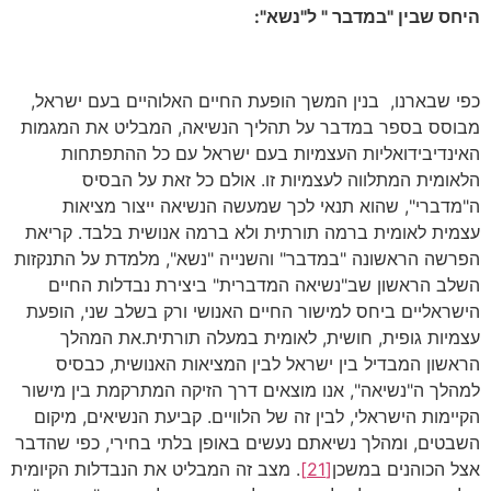
היחס שבין "במדבר
"
ל"נשא
":
כפי שבארנו, בנין המשך הופעת החיים האלוהיים בעם ישראל,
מבוסס בספר במדבר על תהליך הנשיאה, המבליט את המגמות
האינדיבידואליות העצמיות בעם ישראל עם כל ההתפתחות
הלאומית המתלווה לעצמיות זו. אולם כל זאת על הבסיס
ה"מדברי", שהוא תנאי לכך שמעשה הנשיאה ייצור מציאות
עצמית לאומית ברמה תורתית ולא ברמה אנושית בלבד. קריאת
הפרשה הראשונה "במדבר" והשנייה "נשא", מלמדת על התנקזות
השלב הראשון שב"נשיאה המדברית" ביצירת נבדלות החיים
הישראליים ביחס למישור החיים האנושי ורק בשלב שני, הופעת
עצמיות גופית, חושית, לאומית במעלה תורתית.את המהלך
הראשון המבדיל בין ישראל לבין המציאות האנושית, כבסיס
למהלך ה"נשיאה", אנו מוצאים דרך הזיקה המתרקמת בין מישור
הקיימות הישראלי, לבין זה של הלוויים. קביעת הנשיאים, מיקום
השבטים, ומהלך נשיאתם נעשים באופן בלתי בחירי, כפי שהדבר
אצל הכוהנים במשכן
[21]
. מצב זה המבליט את הנבדלות הקיומית