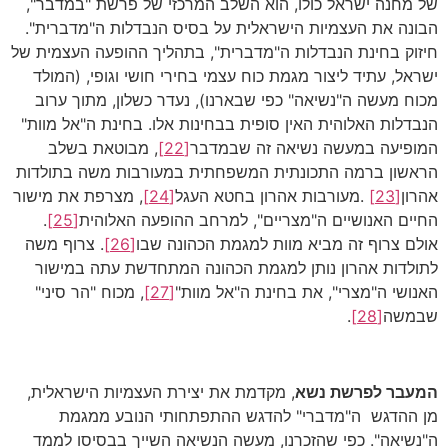
של מחנה ישראל כולו, הוא השלב המרכזי של פרשת "במדבר",
הבונה את העצמיות הישראלית על בסיס הנבדלות ה"מדברית".
חיזוק בחינת הנבדלות ה"מדברית", בתהליך ההופעה העצמית של
ישראל, עתיד ליצור מגמת כוח עצמי בחירי חושי וגופי, (המולד
מכוח מעשה ה"נשיאה" כפי שבארנו), נעדר כשלון, מתוך ערוב
הנבדלות האלוהית האין סופית בבחינות אלו. בחינת ה"אל מוות"
המופיעה במעשה נשיאה זה שבמדבר
[22]
, מבוטאת בשלב
הראשון ברמה התכונתית המשפחתית במעורבות משה בתולדות
אהרון
[23]
.מעורבות אהרון בחטא העגל
[24]
, מצרפת את מישור
החיים האנושיים ה"מצריים", למרחב ההופעה האלוהית
[25]
.
אולם צרוף זה מביא מוות למגמת הכהונה שבו
[26]
. צרוף משה
לתולדות אהרון נותן למגמת הכהונה המתחדשת עתה במישור
האנושי ה"מצרי", את בחינת ה"אל מוות"
[27]
, מכוח "הר סיני"
שבמשה
[28]
.
המעבר לפרשת
נשא
, מקדמת את יצירת העצמיות הישראלית,
מן ההדגש ה"מדברי" להדגש ההתפתחותי הנובע ממגמת
ה"נשיאה". כפי שהזכרנו, מעשה הנשיאה השייך בבסיסו לממד