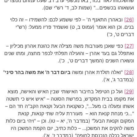
שהשלכוהו לאור בכור, באו מכשפי ערב רב שעלו עמהם ממצרים
ועשאוהו בכשפים…" (שמות לב, ד' רש"י שם).
[26]
ובאהרן התאנף ה' – לפי ששמע לכם: להשמידו – זה כלוי
בנים. וכן הוא אומר (עמוס ב, ט) ואשמיד פריו ממעל: (רש"י
דברים ט', כ')
[27]
כפי שאכן מעורבות משה מצילה את כהונת אהרון מכיליון –
ואתפלל גם בעד אהרן – והועילה תפלתי לכפר מחצה, ומתו שנים
ונשארו השנים (המשך דברים ט', כ').
[28]
"ואלה תולדת אהרן ומשה
ביום דבר ה' את משה בהר סיני
"
(במדבר ג', א').
[29]
ועל כן הטיפול בחיבור האישותי שבין האיש והאישה, מוצא
את מקומו בבית המקדש, בפרשת הסוטה – "איש איש כי תשטה
אשתו ומעלה בו מעל…", כשקנאת הבעל וקנאת הקב"ה חד הם –
"…כי מנחת קנאת הוא – מעוררת עליה שתי קנאות, קנאת
המקום וקנאת הבעל" (במדבר ה', יא – טו). וכן – "ויהי ביום כלות
משה להקים את המשכן… – כלות כתיב, יום הקמת המשכן היו
ישראל ככלה הנכנסת לחופה" (במדבר ז', א').