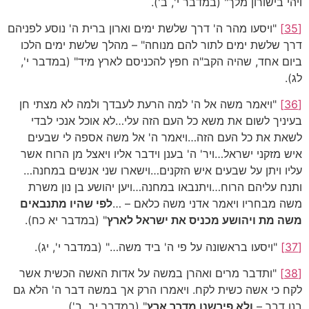
ויהי בישורון מלך" (במדבר י', ב').
[35]
"ויסעו מהר ה' דרך שלשת ימים וארון ברית ה' נוסע לפניהם
דרך שלשת ימים לתור להם מנוחה" – מהלך שלשת ימים הלכו
ביום אחד, שהיה הקב"ה חפץ להכניסם לארץ מיד" (במדבר י',
לג).
[36]
"ויאמר משה אל ה' למה הרעת לעבדך ולמה לא מצתי חן
בעיניך לשום את משא כל העם הזה עלי…לא אוכל אנכי לבדי
לשאת את כל העם הזה…ויאמר ה' אל משה אספה לי שבעים
איש מזקני ישראל…ויר' ה' בענן וידבר אליו ויאצל מן הרוח אשר
עליו ויתן על שבעים איש הזקנים…וישארו שני אנשים במחנה…
ותנח עליהם הרוח…ויתנבאו במחנה…ויען יהושע בן נון משרת
משה מבחריו ויאמר אדני משה כלאם – …
לפי שהיו מתנבאים
משה מת ויהושע מכניס את
ישראל לארץ
" (במדבר יא כח).
[37]
"ויסעו בראשונה על פי ה' ביד משה…" (במדבר י', יג).
[38]
"ותדבר מרים ואהרן במשה על אדות האשה הכשית אשר
לקח כי אשה כשית לקח. ויאמרו הרק אך במשה דבר ה' הלא גם
בנו דבר –
ולא פירשנו מדרך ארץ
" (במדבר יב, ב').