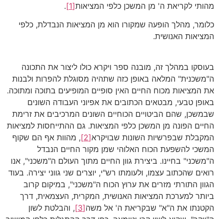
מהותי לקריאת ה' מן המשכן כלפי המציאות
[1]
.
כלומר, מהלך הופעה שמקורו הוא מן המציאות הנבדלת, כלפי
המציאות האנושית.
בעוסקו במהלך זה, מובנה ספר ויקרא כולו ליצור את התכונה
ה"משכנית" המלאה באופן כזה שתהיה מסוגלת להפרות ולבנות
את המציאות מכוח החיים האין סופיים המופיעים בתוכה ומתוכה.
באופן טבעי, מבטאים הכתובים את אפיוני העבודה השונים
שבמשכן, שהם הביטויים הכוחיים השונים המרכיבים את זרימת
החיים הפונה מן המשכן כלפי המציאות. גם ההתייחסות למציאות
המקבלת שבפרשיות השונות שבויקרא
[2]
, מהוות אף הם שקוף
המשכי להשפעת הכוח האלוהי שמן מקור החיים הנבדל
ה"משכני" בחיינו. ביצירת גוון החיים מתוך העולם ה"משכני", אנו
רואים שהכתוב עצמו, ולעומתו רש"י, יוצרים שני גווני יצירה. בעוד
הגוון התורתי מזרים את ערוץ הכוח ה"משכני", במיקום קרוב
ביותר למערכת המציאות האנושית, המקרית, העצמאית, דרך
הקטנתו את ה"א" שבקריאת ה' אל משה
[3]
, והבלטת לשון