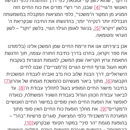
ה"ויקר", שהוא לשון קרי וטומאה, כפי דרך ההתגלות כלפי המישור
האנושי ה"גויי"
[4]
שבנו, הרי רש"י מזרים את כוח החיים הזה
המגיע מן המקור ה"משכני", כלפי המציאות המקבלת במשמעותה
הנבדלת יותר ו"נקייה" יותר, בהדגשתו את החיבה שבקריאת ה'
בלשון "ויקרא"
[5]
, בניגוד לאופן הגילוי הגויי, בלשון "ויקר" – לשון
העראי והטומאה.
אכן ביצירתנו אנו את זרימת החיים שמן המשכן אלינו (בלימודנו
את ספר ויקרא), בחרנו בדרך כתיבת התורה עצמה, תוך הדגשת
התאמת ערוץ הקריאה שמן המשכן, למגמות הנוצרות בעקבות
חטא העגל וצרוף החיים הגויים (ה"מצריים") שבנו לחיים
הישראליים, דרך הבנת שלוב כוח נדב ואביהו לעבודה המשכנית
הקבועה
[6]
, מתוך ביאור מעשיהם כהמשכת מגמתו של אהרון
[7]
בחיבור מישור החיים המופיע בעגל לתהליך עבודת ה'
[8]
. עד
לביאור עבודת הכוהן הגדול בעבודת השעיר המשתלח, כנועדה
לאפשר את הופעת החיים האין סופיים במישור החיים האנושיים
ה"מקריים"
[9]
. את מהלך הופעת כוח החיים האין סופי מתוך
המערכת ה"משכנית" כלפי המציאות, סוגרים פרשיות "בהר" –
בהופעת מגמת "הר סיני" במקור הקיומי שבקרקע
[10]
,
ו"בחוקותי" – בהופעת מערכת הקיומית באדם, התלויה בעשייתו