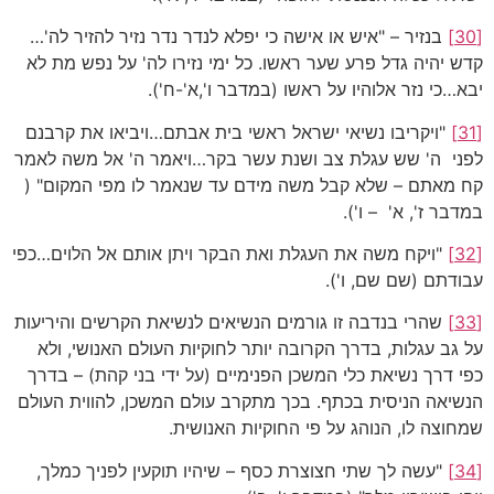
[30]
בנזיר – "איש או אישה כי יפלא לנדר נדר נזיר להזיר לה'…
קדש יהיה גדל פרע שער ראשו. כל ימי נזירו לה' על נפש מת לא
יבא…כי נזר אלוהיו על ראשו (במדבר ו',א'-ח').
[31]
"ויקריבו נשיאי ישראל ראשי בית אבתם…ויביאו את קרבנם
לפני ה' שש עגלת צב ושנת עשר בקר…ויאמר ה' אל משה לאמר
קח מאתם – שלא קבל משה מידם עד שנאמר לו מפי המקום" (
במדבר ז', א' – ו').
[32]
"ויקח משה את העגלת ואת הבקר ויתן אותם אל הלוים…כפי
עבודתם (שם שם, ו').
[33]
שהרי בנדבה זו גורמים הנשיאים לנשיאת הקרשים והיריעות
על גב עגלות, בדרך הקרובה יותר לחוקיות העולם האנושי, ולא
כפי דרך נשיאת כלי המשכן הפנימיים (על ידי בני קהת) – בדרך
הנשיאה הניסית בכתף. בכך מתקרב עולם המשכן, להווית העולם
שמחוצה לו, הנוהג על פי החוקיות האנושית.
[34]
"עשה לך שתי חצוצרת כסף – שיהיו תוקעין לפניך כמלך,