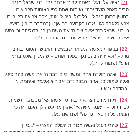
[21]
"איש על דגלו באתת לבית אבתם יחנו בני ישראל מנגד
סביב לאהל מועד יחנו" (אותות שהם כפי האותות הקבועים
בחושן הכוהן הגדול – כל דגל יהיה לו אות, מפה צבועה תלויה בו…
צבע כלאחד כגוון אבנו הקבועה בחושן") (במדבר ב' ב'). "ויעשו
כן בני ישראל ככל אשר צוה ה' את משה כן חנו לדגליהם וכן נסעו
איש למשפחותיו על בית אבותיו" (במדבר ב' לד).
[22]
בניגוד למעשה הנשיאה שבמישור האנושי, הטומן בחובו
מות – "ולא יהיה בהם נגף בפקד אותם – שהמניין שולט בו עין
הרע" (שמות ל', יב).
[23]
"ואלה תולדת אהרן ומשה ביום דבר ה' את משה בהר סיני.
ואלה שמות בני אהרן הבכר נדב ואביהוא אלעזר ואיתמר…"
(במדבר ג' א').
[24]
"ויקח מידם ויצר אתו בחרט ויעשהו עגל מסכה…" (שמות
לב, ד) וכן – "ויאמר משה אל אהרן מה עשה לך העם הזה כי
הבאת עליו חטאה גדולה" (שם שם כא).
[25]
שהרי העגל נעשה מכוחות העולם המצרי – "…כיוון