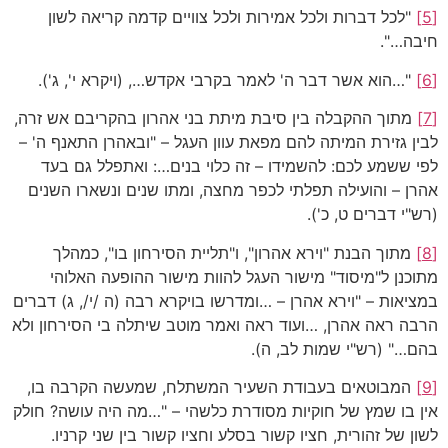
[5]
"לכל דברות ולכל אמירות ולכל צוויים קדמה קריאה לשון
חיבה…".
[6]
"…הוא אשר דבר ה' לאמר בקרבי אקדש…, (ויקרא י', ג').
[7]
מתוך ההקבלה בין סיבת מיתת בני אהרון בהקריבם אש זרה,
לבין גזירת המיתה להם מפאת עוון העגל – "ובאהרן התאנף ה' –
לפי ששמע לכם: להשמידו – זה כלוי בנים…: ואתפלל גם בעד
אהרן – והועילה תפלתי לכפר מחצה, ומתו שנים ונשארו השנים
(רש"י דברים ט, כ').
[8]
מתוך הבנת "וירא אהרון", ו"תליית הסירחון בו", כמהלך
מתוכנן ל"מיסוד" מישור העגל להוות מישור ההופעה האלוהי
במציאות – "וירא אהרן – …ומדרשו בויקרא רבה (ה /י/, ג) דברים
הרבה ראה אהרן, …ועוד ראה ואמר מוטב שיתלה בי הסירחון ולא
בהם…" (רש"י שמות לב, ה).
[9]
המבוטאים בעבודת השעיר המשתלח, שמעשה הקרבה בו,
אין בו שמץ של חוקיות מסודרת כלשהי – "…מה היה עושה? חולק
לשון של זהורית, חציו קשור בסלע וחציו קשור בין שני קרניו.