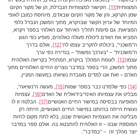
המצוותית
[11]
. הקישור למצוותיות הנבדלת, הן של מקור הקיום
שמן הקרקע, והן של מקור הקיום שבאדם, מיוחסת כמובן לאופי
המיוחד של ערוץ הקשר שבויקרא, מתוך המשכן הנבדל כלפי
המציאות. גם סיומת תהליך האיחוד עם האלוהי בספר ויקרא,
המביא את האדם ליכולת פעולה כאלוהים, מופיע כפי הגוון
ה"משכני", ביכולתו להקריב עצמו לה'
[12]
, אולם בדרך
ה"משכנית" – "בערכך נפשות" – בנדירה כפי ערך
עצמו
[13]
. לעומת המהלך בויקרא, המתחיל בקריאה האלוהית
מתוך המשכן, הרי בספר במדבר נוצרים החיים האלוהיים מתוך
האדם – זאת אנו למדים מעובדת נשיאתו במעשה המניין
.
[14]
כפי שלמדנו כבר בספר שמות
[15]
, מעשה ה"נשיאה",
מבליט את עצמיותו האינדיבידואלית של האדם
[16]
, עצמיות
המופיעה בבסיסה במישור החיים האנושיים
[17]
. הבלטה זו לו
נעשית הייתה בהיותנו במישור החיים האנושיים, הייתה רק
מבליטה את העצמיות האנושית שבנו, בלא לתת מקום לחיות
המוספת שבנו – זו האלוהית להתבטא בה. אולם ספר במדבר
יוצר מהלך זה – "במדבר".