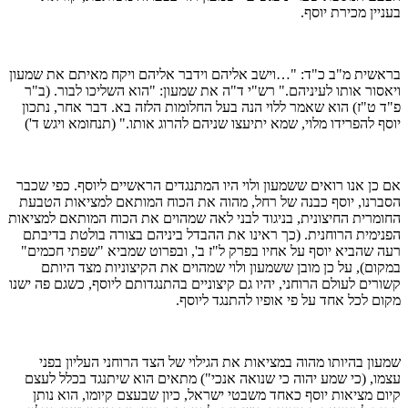
בעניין מכירת יוסף.
בראשית מ"ב כ"ד: "…וישב אליהם וידבר אליהם ויקח מאיתם את שמעון
ויאסור אותו לעיניהם." רש"י ד"ה את שמעון: "הוא השליכו לבור. (ב"ר
פ"ד ט"ז) הוא שאמר ללוי הנה בעל החלומות הלזה בא. דבר אחר, נתכון
יוסף להפרידו מלוי, שמא יתיעצו שניהם להרוג אותו." (תנחומא ויגש ד')
אם כן אנו רואים ששמעון ולוי היו המתנגדים הראשיים ליוסף. כפי שכבר
הסברנו, יוסף כבנה של רחל, מהוה את הכוח המותאם למציאות הטבעת
החומרית החיצונית, בניגוד לבני לאה שמהוים את הכוח המותאם למציאות
הפנימית הרוחנית. (כך ראינו את ההבדל ביניהם בצורה בולטת בדיבתם
רעה שהביא יוסף על אחיו בפרק ל"ז ב', ובפרוט שמביא "שפתי חכמים"
במקום), על כן מובן ששמעון ולוי שמהוים את הקיצוניות מצד היותם
קשורים לעולם הרוחני, יהיו גם קיצוניים בהתנגדותם ליוסף, כשגם פה ישנו
מקום לכל אחד על פי אופיו להתנגד ליוסף.
שמעון בהיותו מהוה במציאות את הגילוי של הצד הרוחני העליון בפני
עצמו, (כי שמע יהוה כי שנואה אנכי") מתאים הוא שיתנגד בכלל לעצם
קיום מציאות יוסף כאחד משבטי ישראל, כיון שבעצם קיומו, הוא נותן