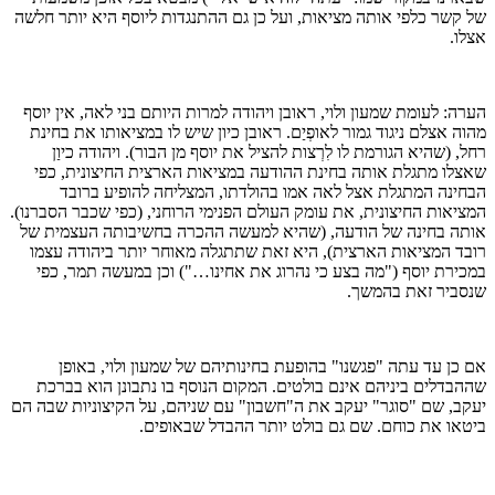
של קשר כלפי אותה מציאות, ועל כן גם ההתנגדות ליוסף היא יותר חלשה
אצלו.
הערה: לעומת שמעון ולוי, ראובן ויהודה למרות היותם בני לאה, אין יוסף
מהוה אצלם ניגוד גמור לאופְיַם. ראובן כיון שיש לו במציאותו את בחינת
רחל, (שהיא הגורמת לו לִרְצות להציל את יוסף מן הבור). ויהודה כיוַן
שאצלו מתגלת אותה בחינת ההודעה במציאות הארצית החיצונית, כפי
הבחינה המתגלת אצל לאה אמו בהולדתו, המצליחה להופיע ברובד
המציאות החיצונית, את עומק העולם הפנימי הרוחני, (כפי שכבר הסברנו).
אותה בחינה של הודעה, (שהיא למעשה ההכרה בחשיבותה העצמית של
רובד המציאות הארצית), היא זאת שתתגלה מאוחר יותר ביהודה עצמו
במכירת יוסף ("מה בצע כי נהרוג את אחינו…") וכן במעשה תמר, כפי
שנסביר זאת בהמשך.
אם כן עד עתה "פגשנו" בהופעת בחינותיהם של שמעון ולוי, באופן
שההבדלים ביניהם אינם בולטים. המקום הנוסף בו נתבונן הוא בברכת
יעקב, שם "סוגר" יעקב את ה"חשבון" עם שניהם, על הקיצוניות שבה הם
ביטאו את כוחם. שם גם בולט יותר ההבדל שבאופים.