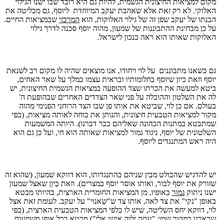
מקום למציאות החיצונית הגשמית, להיות גם היא רובד שבו ישנו הגילוי
האלוקי. לא רק זאת אלא שאהבת יעקב המיוחדת
ליוסף, גם מבליטה את
הבנתו של יעקב שפן זה של גילוי האלוקות, הוא
המרכזי
שבמציאות החיים.
על כן מבחינת ההתבוננות של שמעון, מהוה יוסף סכנה לדרך גילוי
האלוקות שאותו הוא ראה כנכון לישראל.
גם כשאנו מתבוננים
על לוי ויחודו, אנו מוצאים שהיה לו מקום רב לשנאת
יוסף וזאת כיון שיוסף בחלומותיו ובראית עצמו כמלך על שאר האחים,
ביטא למעשה את הכרתו שצד ההופעה במציאות הגשמית החיצונית, יש
לה את השלטון וההובלה על פני שאר הצדדים האחרים שבהופעת ה'
בעולם. אם כן לוי, שביטא את אותו פן שבו הצד הרוחני הפנימי מהוה
מקור למציאות הטבעית חיצונית, והנותן את כוחה לאותה מציאות, (כפי
שמתבטא במתנות הכהונה שאליהם כבר דברנו). היותה המשמעות
השלטונית של יוסף, ניגוד גמור למציאות שאותה הוא חי, ועל כן גם הוא
היה ראש המתנגדים ליוסף.
יש להדגיש שהבולט מבין שניהם בהתנגדותו, הוא דווקא שמעון, (שהוא זה
שזורק את יוסף לבור, ואותו אוסר יוסף במצרים). וזאת כֵּיוַן שאצל שמעון
ישנו ניתוק
גמור
באופיו, מן המציאות החומרית הארצית, בהיותו מבטא
באופן "נקי" את צד לאה, אותו צד ש"שַׂאנוּי" על יעקב. לעומת זאת אצל
לוי, דווקא יחס השליטה, שיש לו כלפי המציאות הטבעית הארצית, (כפי
שבארנו במקור שמו: "עתה ילוה אישי אלי") מבטא בכל אופן משמעות