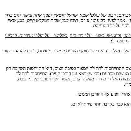
רהם: רבונו של עולם! שמא ישראל חוטאין לפניך אתה עושה להם כדור
 אמר לפניו: רבונו של עולם, תינח בזמן שבית המקדש קיים, בזמן שאין
 להם על כל עונותיהם.
י, ובחמישי. בשני – על יורדי הים, בשלישי – על הולכי מדברות. ברביעי
כז עמוד ב).
 ירושלים, היא ביטוי נאמן להופעת ממשות מסוימת, ביחס להנהגת האור
ם ההתייחסות לתחילת המצור כסיבת הצום, היא התייחסות השייכת רק
ם ממשות מכרעת (כפי שמבטא זמן חורבן העיר). התייחסות לתחילת
מגמות האלוהיות דרך מעשה הצום, נשמר הלוז הערכי של זמן טבת,
רי.
ריו יופיע אף החורבן הממשי.
הוא כבר בקרבה יותר פיזית לאדם.