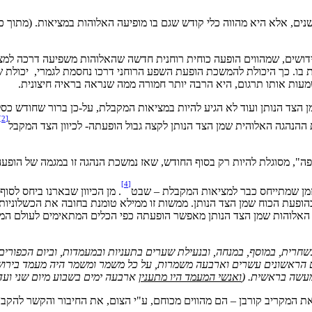
 אלא היא מהווה כלי קודש שגם בו מופיעה האלוהות במציאות. (מתוך כך ק
ידושים, שמהווים הופעה כוחית רוחנית חדשה שהאלוהות משפיעה דרכה למצי
ות בו. כך היכולת להמשכת הופעת השפע הרוחני דרכו נחסמת לגמרי, יכולת
עות אותו תרגום, היא הרבה יותר חמורה ממה שנראה בראיה חיצונית.
הצד הנותן ועוד לא הגיע להיות במציאות המקבלת, על-כן ברור שחודש כסלו 
[2]
ההנהגה האלוהית שמן הצד הנותן לקצה גבול הופעתה- לכיוון הצד המקבל
פה", מסוגלת להיות רק בסוף החודש, שאז נמשכת הנהגה זו במגמה של הופע
[4]
הזמן שמתייחס כבר למציאות המקבלת – שבט
. מן הכיוון שבארנו ביחס לס
ופעת הכוח שמן הצד הנותן. ממשות זו ממילא טומנת בחובה את הכשלוניות
האלוהות שמן הצד הנותן מאפשר הופעתה כפי הכלים המתאימים לעולם המצ
חרית, במוסף, במנחה, ובנעילת שערים בתעניות ובמעמדות, וביום הכפורים
יאים הראשונים עשרים וארבעה משמרות, על כל משמר ומשמר היה מעמד בירוש
מעשה בראשית. (
ואנשי המעמד היו מתענין
ארבעה ימים בשבוע מיום שני ועד 
 את המקריב קורבן – הם מהווים מכוחם, ע"י הצום, את החיבור והקשר להקב"