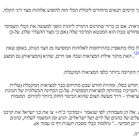
יימים תנאים מיוחדים ליכולת הכלי הזה להופיע אלוהות מצד דיני הקלף,
אות. אם כן ברור שתרגום התורה ליוונית הופך למעשה את הכלי השמימי
 שחודש טבת הוא המבטא המרכזי שלה (אם כי מצד ההעדר שלו). על-כן
כולו מתאפיין בהתייחסות לאלוהות המופיעה מן הצד הנותן, באופן שאין
[3]
, וזאת מתוך אילוץ המציאות שבה אנו חיים, שהיא (המציאות) גם המצע
ה הקרובה ביותר כלפי המציאות המקבלת.
וף חודש כסלו, ומהיות חודש שבט מתייחס כבר למציאות המקבלת (עליית
 השייכת במהותה למציאות הממשית. על-כן הבחינה הכשלונית של הנהגת
יאותי – דרך מעשה הצום שהוא הביטוי החזק ביותר לקידום המגמות
. אלו הן מעמדות: לפי שנאמר +במדבר כ"ח+ צו את בני ישראל את קרבני
לים של כהנים של לוים ושל ישראלים. הגיע זמן המשמר לעלות, כהנים
יום חמישי…" (תלמוד בבלי מסכת תענית דף כו עמוד א).
ה.