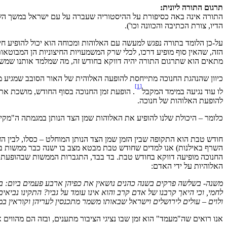
תרגום התורה ליונית:
התורה אינה באה כסיפורת על ההיסטוריה שעברה על עם ישראל במשך השנים,
הדיו, צורת הכתיבה והכוונה וכו').
על-כן הלומד בתורה נפגש למעשה עם האלוהות ומכוחה הוא יכול להופיע ח
הזה, שהאין סוף מופיע דרכו, לכלי שרק המשמעויות החיצוניות הן המבוטא
מתאים הוא שתרגום התורה יהיה דווקא בחודש זה, מה שמלמד אותנו שמשמ
כיוון שהנהגת החנוכה מתייחסת להופעה האלוהית של האור הסובב שמגיע מן 
[1]
לו עוד נגיעה במימד המקבל
. הופעת זמן החנוכה בסוף החודש, מושכת את 
להופעת האלוהות של חנוכה.
כלומר – היכולת שלנו להופיע את האלוהות שמן הצד הנותן במגמתה ה"מקי
חודש טבת הוא התקופה שבין הזמן שמן הצד הנותן המוחלט – כסלו, לבין 
השרף באילנות) אנו למדים שחודש טבת מבטא מצב בו ישנה כבר ממשות בה
החנוכה מופיעה דווקא בחודש טבת. בד בבד, התגברות הממשות שבהופעת 
האלוהיות על ידי האדם:
משנה- בשלשה פרקים בשנה כהנים נושאין את כפיהן ארבע פעמים ביום: בש
לחמי, וכי היאך קרבנו של אדם קרב והוא אינו עומד על גביו? התקינו נב
ולוים – עולים לירושלים וישראל שבאותו משמר מתכנסין לעריהן וקוראין ב
אנו רואים שה"מעמד" הוא זמן שבו נציגי הציבור מתענים, ובזה הם מהווים