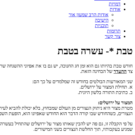
דמויות
אודות
אודות הרב שמעון אור
הישיבה
תוכניות
תרומות
צור קשר
טבת *- עשרה בטבת
חודש טבת בהיותו גם הוא זמן חג החנוכה, יש גם בו את אפיוני ההשגחה ש
צד
ההעדר
של הבחינה הזאת.
שני המאורעות הבולטים בחודש זה שמלמדים על כך הם:
א. תחילת המצור על ירושלים.
ב. כתיבת התורה בלשון היונית.
המצור על ירושלים:
מטרת מצור היא ניתוק הנצורים מן העולם שמבחוץ, בלא יכולת להביא לעיר
הנצורים, כשהחודש שבו קורה הדבר הוא החודש שאפיונו הוא, הופעת השפע
על פי הקבלה זו, גם פה יש להבין שאותו מצור על ירושלים שהתחיל בעשרה
שמגיע בעקבותיו, תוך החלשת הנצורים בשני המישורים.