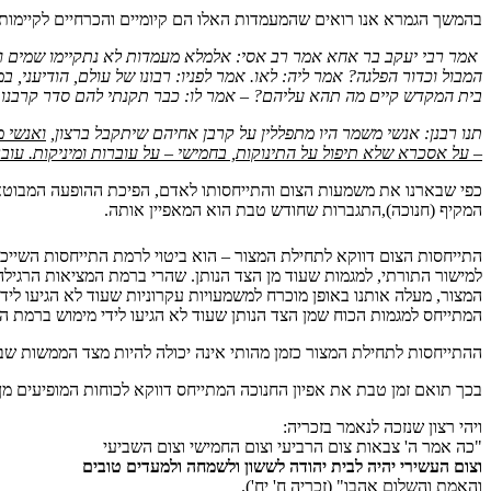
בהמשך הגמרא אנו רואים שהמעמדות האלו הם קיומיים והכרחיים לקיימות
אמר רבי יעקב בר אחא אמר רב אסי: אלמלא מעמדות לא נתקיימו שמים ו
המבול וכדור הפלגה? אמר ליה: לאו. אמר לפניו: רבונו של עולם, הודיעני,
בית המקדש קיים מה תהא עליהם? – אמר לו: כבר תקנתי להם סדר קרבנות, ב
תנו רבנן: אנשי משמר היו מתפללין על קרבן אחיהם שיתקבל ברצון,
ואנשי מ
– על אסכרא שלא תיפול על התינוקות, בחמישי – על עוברות ומיניקות. עוברו
כפי שבארנו את משמעות הצום והתייחסותו לאדם, הפיכת ההופעה המבוטאת
המקיף (חנוכה),התגברות שחודש טבת הוא המאפיין אותה.
התייחסות הצום דווקא לתחילת המצור – הוא ביטוי לרמת התייחסות השייכ
למישור התורתי, למגמות שעוד מן הצד הנותן. שהרי ברמת המציאות הרגילה
המצור, מעלה אותנו באופן מוכרח למשמעויות עקרוניות שעוד לא הגיעו לי
המתייחס למגמות הכוח שמן הצד הנותן שעוד לא הגיעו לידי מימוש ברמת 
ההתייחסות לתחילת המצור כזמן מהותי אינה יכולה להיות מצד הממשות שב
בכך תואם זמן טבת את אפיון החנוכה המתייחס דווקא לכוחות המופיעים מן
ויהי רצון שנזכה לנאמר בזכריה:
"כה אמר ה' צבאות צום הרביעי וצום החמישי וצום השביעי
וצום העשירי
יהיה לבית יהודה לששון
ולשמחה ולמעדים טובים
והאמת והשלום אהבו" (זכריה ח' יח').