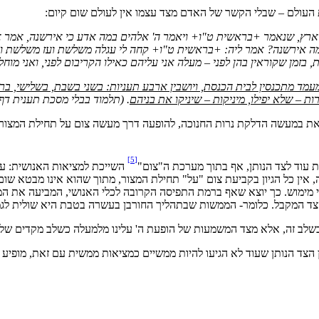
 העולם – שבלי הקשר של האדם מצד עצמו אין לעולם שום קיום:
ארץ, שנאמר +בראשית ט"ו+ ויאמר ה' אלהים במה אדע כי אירשנה, אמר אב
 במה אירשנה? אמר ליה: +בראשית ט"ו+ קחה לי עגלה משלשת ועז משלשת וגו'.
זמן שקוראין בהן לפני – מעלה אני עליהם כאילו הקריבום לפני, ואני מוחל
עמד מתכנסין לבית הכנסת, ויושבין ארבע תעניות: בשני בשבת, בשלישי, ברביע
ת – שלא יפילו, מיניקות – שיניקו את בניהם
. (תלמוד בבלי מסכת תענית דף 
 במעשה הדלקת נרות החנוכה, להופעה דרך מעשה צום על תחילת המצור על
[5]
ת עוד לצד הנותן, אף בתוך מערכת ה"צום"
השייכת למציאות האנושית: עצ
, אין כל הגיון בקביעת צום "על" תחילת המצור, מתוך שהוא אינו מבטא שו
די מימוש. כך יוצא שאף ברמת התפיסה הקרובה לכלי האנושי, המביעה את ה
הצד המקבל. כלומר- הממשות שבתהליך החורבן בעשרה בטבת היא שולית לגמ
שלב זה, אלא מצד המשמעות של הופעת ה' עלינו מלמעלה כשלב מקדים שלאח
 הצד הנותן שעוד לא הגיעו להיות ממשיים כמציאות ממשית עם זאת, מופיע 