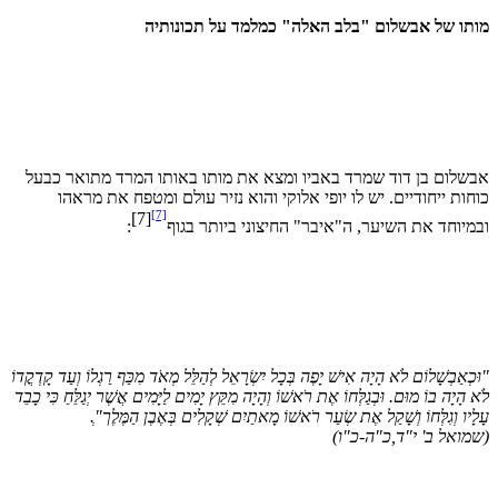
תו של אבשלום "בלב האלה" כמלמד על תכונותיה
שלום בן דוד שמרד באביו ומצא את מותו באותו המרד מתואר כבעל
חות ייחודיים. יש לו יופי אלוקי והוא נזיר עולם ומטפח את מראהו
[7]
[7]
מיוחד את השיער, ה"איבר" החיצוני ביותר בגוף
:
כְאַבְשָׁלוֹם לֹא הָיָה אִישׁ יָפֶה בְּכָל יִשְׂרָאֵל לְהַלֵּל מְאֹד מִכַּף רַגְלוֹ וְעַד קָדְקֳדוֹ
 הָיָה בוֹ מוּם. וּבְגַלְּחוֹ אֶת רֹאשׁוֹ וְהָיָה מִקֵּץ יָמִים לַיָּמִים אֲשֶׁר יְגַלֵּחַ כִּי כָבֵד
ָיו וְגִלְּחוֹ וְשָׁקַל אֶת שְׂעַר רֹאשׁוֹ מָאתַיִם שְׁקָלִים בְּאֶבֶן הַמֶּלֶך"ְ.
מואל ב' י"ד,כ"ה-כ"ו)