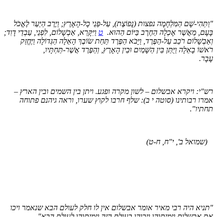
תְּהִי-שָׁם הַמִּלְחָמָה נפצות (נָפוֹצֶת), עַל-פְּנֵי כָל-הָאָרֶץ; וַיֶּרֶב הַיַּעַר לֶאֱכֹל
ָעָם, מֵאֲשֶׁר אָכְלָה הַחֶרֶב בַּיּוֹם הַהוּא.
ט
וַיִּקָּרֵא, אַבְשָׁלוֹם, לִפְנֵי, עַבְדֵי דָוִד;
ַבְשָׁלוֹם רֹכֵב עַל-הַפֶּרֶד, וַיָּבֹא הַפֶּרֶד תַּחַת שׂוֹבֶךְ הָאֵלָה הַגְּדוֹלָה וַיֶּחֱזַק
שׁוֹ בָאֵלָה וַיֻּתַּן בֵּין הַשָּׁמַיִם וּבֵין הָאָרֶץ, וְהַפֶּרֶד אֲשֶׁר-תַּחְתָּיו,
בָר.
"י: ויקרא אבשלום – לשון מקרה ופגע. ויתן בין השמים ובין הארץ –
רו רבותינו (סוטה י ב): שלף חרבו לקוץ שערו, וראה גיהנם פתוחה
תיו".
(שמואל ב', י"ח, ח-ט)
ניא היה רבי מאיר אומר אבשלום אין לו חלק לעולם הבא שנאמר ויכו
 אבשלום וימיתוהו ויכוהו בעולם הזה וימיתוהו לעולם הבא".