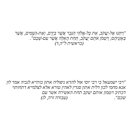
יִּתְּנוּ אֶל-יַעֲקֹב, אֵת כָּל-אֱלֹהֵי הַנֵּכָר אֲשֶׁר בְּיָדָם, וְאֶת-הַנְּזָמִים, אֲשֶׁר
ְאָזְנֵיהֶם; וַיִּטְמֹן אֹתָם יַעֲקֹב, תַּחַת הָאֵלָה אֲשֶׁר עִם-שְׁכֶם".
(בראשית ל"ה,ד)
בי ישמעאל בי רבי יוסי אזל להדא ניפוליה אתון כותייא לגביה אמר לון
א מחמי לכון דלית אתון סגדין לאהין טורא אלא לצלמייא דתחותוי
תיב ויטמון אותם יעקב תחת האשירה אשר עם
ם".
(עבודה זרה, לג)