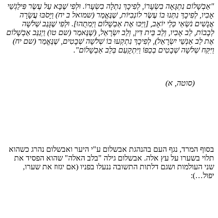
בְשָׁלוֹם נִתְגָּאָה בִשְׂעָרוֹ, לְפִיכָךְ נִתְלָה בִשְׂעָרוֹ. וּלְפִי שֶׁבָּא עַל עֶשֶׂר פִּילַגְשֵׁי
ִיו, לְפִיכָךְ נִתְּנוּ בוֹ עֶשֶׂר לוֹנְבִיּוֹת, שֶׁנֶּאֱמַר (שמואל ב יח) וַיָּסֹבּוּ עֲשָׂרָה
ָשִׁים נֹשְׂאֵי כְּלֵי יוֹאָב, [וַיַּכּוּ אֶת אַבְשָׁלוֹם וַיְמִתֻהוּ]. וּלְפִי שֶׁגָּנַב שְׁלשָׁה
ָבוֹת, לֵב אָבִיו, וְלֵב בֵּית דִּין, וְלֵב יִשְׂרָאֵל, (שֶׁנֶּאמַר (שם טו) וַיְגַנֵּב אַבְשָׁלוֹם
 לֵב אַנְשֵׁי יִשְׂרָאֵל), לְפִיכָךְ נִתְקְעוּ בוֹ שְׁלשָׁה שְׁבָטִים, שֶׁנֶּאֱמַר (שם יח)
ִּקַּח שְׁלשָׁה שְׁבָטִים בְכַפּוֹ וַיִּתְקָעֵם בְּלֵב אַבְשָׁלוֹם".
(סוטה, א)
וף המרד, נגף העם בהנהגת אבשלום ע"י היער ואבשלום נהרג כשהוא
וי בשערו על עץ אלה. אבשלום גילה "בלב האלה" שהוא הפסיד את
י העולמות ושגם דלתות התשובה ננעלו בפניו (אם יגזוז את שערו,
ול…):