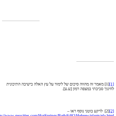
[
[1]
מאמר זה מהווה סיכום של לימוד על עץ האלה בישיבה התיכונית
ינוך סביבתי במצפה רמון [ע.ע].
[
[2]
לרקע בוטני נוסף ראו –
http://www.geocities.com/HotSprings/Bath/6482/Hebrew/plants/ela.ht