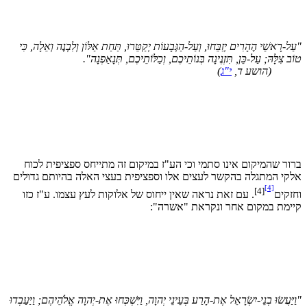
ל-רָאשֵׁי הֶהָרִים יְזַבֵּחוּ, וְעַל-הַגְּבָעוֹת יְקַטֵּרוּ, תַּחַת אַלּוֹן וְלִבְנֶה וְאֵלָה, כִּי
ב צִלָּהּ; עַל-כֵּן, תִּזְנֶינָה בְּנוֹתֵיכֶם, וְכַלּוֹתֵיכֶם, תְּנָאַפְנָה".
(הושע ד,
י"ג
)
ור שהמיקום אינו סתמי וכי הע"ז במיקום זה מתייחס ספציפית לכוח
קי המתגלה בהקשר לעצים אלו וספציפית בעצי האלה בהיותם גדולים
[4]
[4]
זקים
. עם זאת נראה שאין ייחוס של אלוקות לעץ עצמו. ע"ז כזו
ימת במקום אחר ונקראת "אשרה":
יַּעֲשׂוּ בְנֵי-יִשְׂרָאֵל אֶת-הָרַע בְּעֵינֵי יְהוָה, וַיִּשְׁכְּחוּ אֶת-יְהוָה אֱלֹהֵיהֶם; וַיַּעַבְדוּ