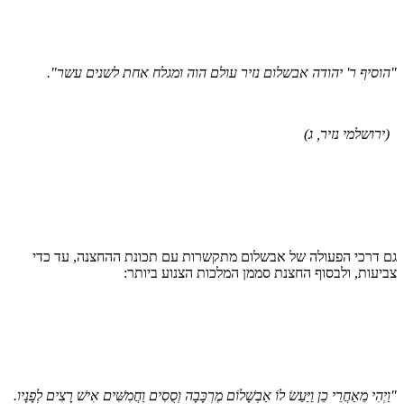
וסיף ר' יהודה אבשלום נזיר עולם הוה ומגלח אחת לשנים עשר".
ירושלמי נזיר, ג)
 דרכי הפעולה של אבשלום מתקשרות עם תכונת ההחצנה, עד כדי
יעות, ולבסוף החצנת סממן המלכות הצנוע ביותר:
יְהִי מֵאַחֲרֵי כֵן וַיַּעַשׂ לוֹ אַבְשָׁלוֹם מֶרְכָּבָה וְסֻסִים וַחֲמִשִּׁים אִישׁ רָצִים לְפָנָיו.