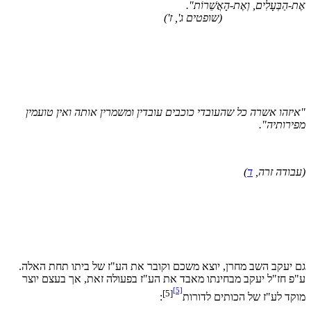
ת-הַבְּעָלִים, וְאֶת-הָאֲשֵׁרוֹת".
(שופטים ג', ז')
יזהו אשרה כל שהעובדי כוכבים עובדין ומשמרין אותה ואין טועמין
ירותיה".
בודה זרה,
ד
)
 יעקב השב מחרן, יוצא משכם וקובר את הע"ז של ביתו תחת האלה.
פ חז"ל יעקב מבחינתו מאבד את הע"ז בפעולה זאת, אך בעצם יוצר
[5]
[5]
קד לע"ז של הכותים לדורות
: