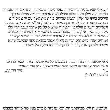
אילן שנטעו מתחלה שיהיה נעבד אסור בהנאה וזו היא אשרה האמורה
ורה היה אילן נטוע וגדעו ופסלו לשם עבודת כוכבים אפילו הבריך
רכיב בגופו של אילן והוציא שריגים כורת את השריגים והם אסורים
נאה ושאר האילן מותר וכן המשתחוה לאילן אע"פ שלא נאסר גופו כל
ריגים והעלים והלולבין והפירות שיוציא כל זמן שהוא נעבד הרי אלו
ורין בהנאה אילן שהיו העובדי כוכבים משמרין את פירותיו ואומרים
ם מוכנים לעשות שכר לבית עבודת כוכבים פלוני ועושין מהן שכר
ותים אותו ביום חגם הרי זה האילן אסור בהנאה מפני שסתמו שהוא
רה ולפיכך עושין בפירותיו כך שזו היא חוקה של אשרה…
לן שמעמידין תחתיו עבודת כוכבים כל זמן שהיא תחתיו אסור בהנאה
לה מתחתיו הרי זה מותר מפני שאין האילן עצמו הוא הנעבד
…
(היד החזקה,
כות ע"ז ג'-ד')
משמעות היא מבחינתנו היא שאיננו מזהים כיום בעין כוח מיוחד במפגש