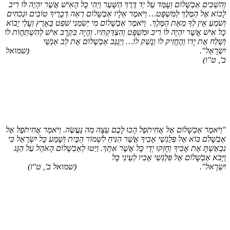
ִשְׁכִּים אַבְשָׁלוֹם וְעָמַּד עַל יַד דֶּרֶךְ הַשָּׁעַר וַיְהִי כָּל הָאִישׁ אֲשֶׁר יִהְיֶה לּוֹ רִיב
וֹא אֶל הַמֶּלֶךְ לַמִּשְׁפָּט… וַיֹּאמֶר אֵלָיו אַבְשָׁלוֹם רְאֵה דְבָרֶיךָ טוֹבִים וּנְכֹחִים
ֹׁמֵעַ אֵין לְךָ מֵאֵת הַמֶּלֶךְ.
וַיֹּאמֶר אַבְשָׁלוֹם מִי יְשִׂמֵנִי שֹׁפֵט בָּאָרֶץ וְעָלַי יָבוֹא
 אִישׁ אֲשֶׁר יִהְיֶה לּוֹ רִיב וּמִשְׁפָּט וְהִצְדַּקְתִּיו. וְהָיָה בִּקְרָב אִישׁ לְהִשְׁתַּחֲוֹת לוֹ
ָׁלַח אֶת יָדוֹ וְהֶחֱזִיק לוֹ וְנָשַׁק לוֹ… וַיְגַנֵּב אַבְשָׁלוֹם אֶת לֵב אַנְשֵׁי
ְׂרָאֵל".
(שמואל
, ט"ו)
ַיֹּאמֶר אַבְשָׁלוֹם אֶל אֲחִיתֹפֶל הָבוּ לָכֶם עֵצָה מַה נַּעֲשֶׂה. וַיֹּאמֶר אֲחִיתֹפֶל אֶל
ְשָׁלֹם בּוֹא אֶל פִּלַגְשֵׁי אָבִיךָ אֲשֶׁר הִנִּיחַ לִשְׁמוֹר הַבָּיִת וְשָׁמַע כָּל יִשְׂרָאֵל כִּי
ְאַשְׁתָּ אֶת אָבִיךָ וְחָזְקוּ יְדֵי כָּל אֲשֶׁר אִתָּךְ. וַיַּטּוּ לְאַבְשָׁלוֹם הָאֹהֶל עַל הַגָּג
ָּבֹא אַבְשָׁלוֹם אֶל פִּלַגְשֵׁי אָבִיו לְעֵינֵי כָּל
שְׂרָאל".
(שמואל ב', ט"ז)