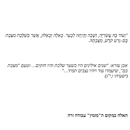
עוֹד בָּהּ עֲשִׂרִיָּה, וְשָׁבָה וְהָיְתָה לְבָעֵר. כָּאֵלָה וְכָאַלּוֹן, אֲשֶׁר בְּשַׁלֶּכֶת מַצֶּבֶת
ם–זֶרַע קֹדֶשׁ, מַצַּבְתָּהּ.
ן עזרא: "שנים אילינים היו בשער שלכת והיו חזקים… וטעם "מצבת
", שיעמדו עוד ויהיו נצבים תמיד…"
שעיהו ו,י"ג)
לה כמקום ה"מזמין" עבודה זרה