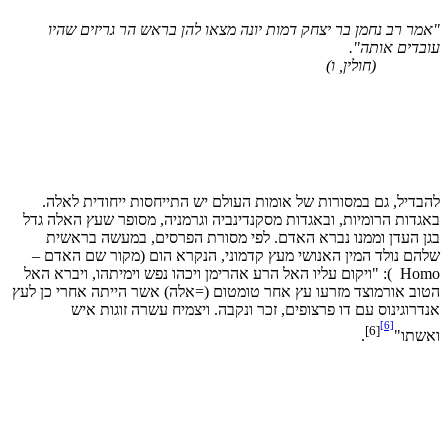
מר רב נחמן בר יצחק דמות יונה מצאו להן בראש הר גריזים שהיו
בדים אותה".
(חולין, ו)
בדיל, גם במסורות של אומות העולם יש התייחסות ייחודית לאלה.
גדות הרומיות, ובאגדות מסקנדינביה וגרמניה, מסופר שעץ האלה גדל
ן העדן וממנו נברא האדם. לפי מסורת הפרסים, במעשה בראשית
הם נולד המין האנושי מעץ קדמוני, הנקרא הום (מקור שם האדם –
Hom
): "ויקום עליו האל הרע אהרימן ויכהו נפש וימיתהו, ויברא האל
וב אורמוצד מזרעו עץ אחר טומטום (=אלה) אשר הייתה אחרי כן לעץ
דרוגינוס עם דו פרצופים, זכר ונקבה. ויצמיח עשרה זוגות איש
[6]
[6]
שתו"
.