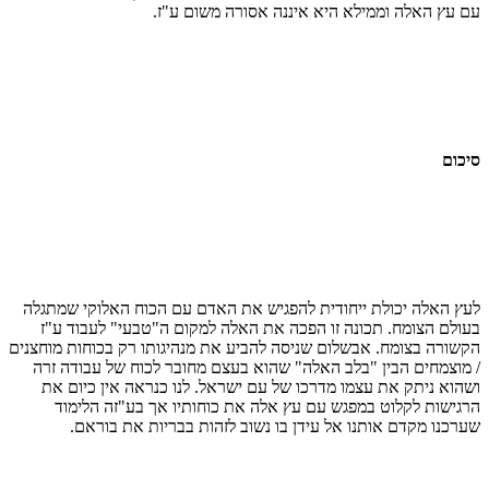
 עץ האלה וממילא היא איננה אסורה משום ע"ז.
כום
ץ האלה יכולת ייחודית להפגיש את האדם עם הכוח האלוקי שמתגלה
ולם הצומח. תכונה זו הפכה את האלה למקום ה"טבעי" לעבוד ע"ז
שורה בצומח. אבשלום שניסה להביע את מנהיגותו רק בכוחות מוחצנים
מוצמחים הבין "בלב האלה" שהוא בעצם מחובר לכוח של עבודה זרה
הוא ניתק את עצמו מדרכו של עם ישראל. לנו כנראה אין כיום את
גישות לקלוט במפגש עם עץ אלה את כוחותיו אך בע"זה הלימוד
רכנו מקדם אותנו אל עידן בו נשוב לזהות בבריות את בוראם.