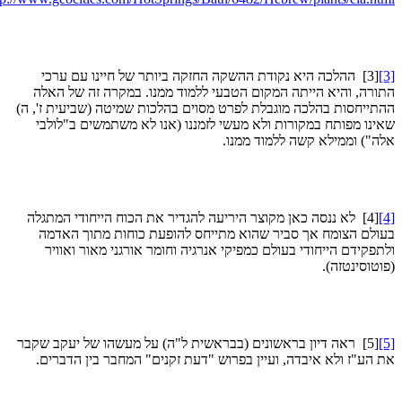
[
[3]
ההלכה היא נקודת ההשקה החזקה ביותר של חיינו עם ערכי
ורה, והיא הייתה המקום הטבעי ללמוד ממנו. במקרה זה של האלה
תייחסות בהלכה מוגבלת לפרט מסוים בהלכות שמיטה (שביעית ז', ה)
ינו מפותח במקורות ולא מעשי לזמננו (אנו לא משתמשים ב"לולבי
ה") וממילא קשה ללמוד ממנו.
[
[4]
לא ננסה כאן מקוצר היריעה להגדיר את הכוח הייחודי המתגלה
ולם הצומח אך סביר שהוא מתייחס להופעת כוחות מתוך האדמה
תפקידם הייחודי בעולם כמפיקי אנרגיה וחומר אורגני מאור ואוויר
וטוסינטזה).
[
[5]
ראה דיון בראשונים (בבראשית ל"ה) על מעשהו של יעקב שקבר
 הע"ז ולא איבדה, ועיין בפרוש "דעת זקנים" המחבר בין הדברים.