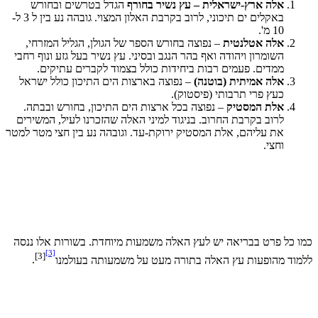
אלה ארץ-ישראלית – עץ נשיר בחורף
הגדל בטרשים ובחורש
באקלים ים תיכוני, לרוב בקרבת האלון המצוי. גובהה נע בין ל 3 ל-
10 מ'.
אלה אטלנטית
– נפוצה בחורש הספר של הגולן, הגליל המזרחי,
השומרון ויהודה ואף בהר הנגב ובסיני. עץ נשיר בעל גזע ונוף רחבי
ממדים. פעמים רבות ביחידות כולל בצמוד לקברים עתיקים.
אלה אמיתית (בוטנה)
– נפוצה בארצות הים התיכון כולל ישראל
כעץ פרי תרבותי (פיסטוק).
אלת המסטיק
– נפוצה בכל ארצות הים התיכון, בחורש ובבתה.
לרוב בקרבת החרוב. בניגוד למיני האלה שהזכרנו לעיל, המשירים
את עליהם, אלת המסטיק ירוקת-עד. וגובהה נע בין חצי מטר למטר
וחצי.
ו כל פרט בבריאה יש לעץ האלה משמעות מיוחדת. בשורות אלו ננסה
[3]
[3]
מוד מהופעות עץ האלה בתורה מעט על משמעותה בעולמנו
.