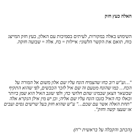
לה כעץ חזק
ימוש באלה במקורות, לעיתים בסמיכות עם האלון, כעץ חזק המייצג
ח, תואם את הקשר הלשוני: איילות = כח, אלה = שבועה חזקה.
וע"ש רוב כחו שהצמיח הונח עליו שם אלון משום אל המורה על
ח… כמו שהונח מטעם זה שם איל לזכר הכבשים, לפי שהוא התקיף
שאר הצאן שבמינו שהם חלושי כח; ולפי שזנב האיל הוא שמן ביותר
אלו כח האיל בזנבו הונח עליו שם אליה; וכן יש מין אילן הנקרא אלה
חת האלה אשר עם שכם…" ע"ש שהוא חזק בעל שרשים גסים ועבים
 שעצו קשה וחזק".
כתב והקבלה על בראשית י"ח)