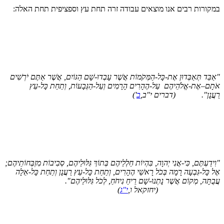
קורות רבים אנו מוצאים עבודה זרה תחת עץ וספציפית תחת האלה:
בֵּד תְּאַבְּדוּן אֶת-כָּל-הַמְּקֹמוֹת אֲשֶׁר עָבְדוּ-שָׁם הַגּוֹיִם, אֲשֶׁר אַתֶּם יֹרְשִׁים
תָם–אֶת-אֱלֹהֵיהֶם עַל-הֶהָרִים הָרָמִים וְעַל-הַגְּבָעוֹת, וְתַחַת כָּל-עֵץ
עֲנָן".
(דברים י"ב,
ב
')
ידַעְתֶּם, כִּי-אֲנִי יְהוָה, בִּהְיוֹת חַלְלֵיהֶם בְּתוֹךְ גִּלּוּלֵיהֶם, סְבִיבוֹת מִזְבְּחוֹתֵיהֶם;
 כָּל-גִּבְעָה רָמָה בְּכֹל רָאשֵׁי הֶהָרִים, וְתַחַת כָּל-עֵץ רַעֲנָן וְתַחַת כָּל-אֵלָה
ֻתָּה, מְקוֹם אֲשֶׁר נָתְנוּ-שָׁם רֵיחַ נִיחֹחַ, לְכֹל גִּלּוּלֵיהֶם".
(יחזקאל ו,
י"ג
)