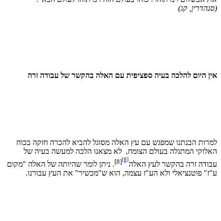
נהדרין, קג)
ן היום להלכה בעיה ספציפית עם האלה בהקשר של עבודה זרה
רות הבנתנו שמפגש עם עץ האלה מסוגל להביא להכרה חזקה בכוח
לוקי המתגלה בעולם הצומח,
לא מצאנו הלכה למעשה בעיה של
[8]
[8]
ודה זרה בהקשר לעץ האלה
. ניתן לומר שהיותה של האלה "מקום
ז" פוטנציאלי ולא הע"ז עצמה, הוא ש"מכשיר" את העץ עבורנו.