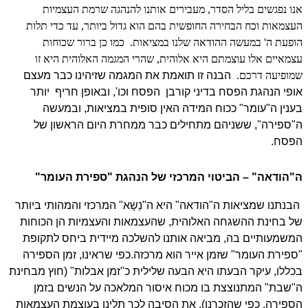
אנו נפגשים בליל הסדר, מעבירים אותנו להנהגה שרמת העצמיות
העצמאות וכח הבחירה החופשית בהם הוא גדול ביותר, עד כדי תלות
הופעת ה' במעשה ההודאה שלנו במציאות.
כמו כן ברור שכוחות
עצמאיים אלו עוצמתם היא אלוהית, שהרי המגמה האלוהית היא זו
שמופיעה דרכם.
הבנה זו תואמת את המגמה שזיהינו כבר מעצם
אופי הנהגת הפסח בדיני קורבן
הפסח וכו', ובאופן חריף
יותר
בענין ה"עומר" ככוח המידה האין סופית במציאות, ובמעשה
ה"ספירה", ששניהם מתחילים כבר ממחרת היום הראשון של
הפסח.
ה"הודאה" – הביטוי המרכזי של הנהגת "ספירת העומר"
הבנתנו שמציאות ה"הודאה" היא ה"נַשָא" המרכזי והמהותי ביותר
של בחינת ההשגחה האלוהית, שהעצמאות והעצמיות הן הכוחות
המשמעותיים בה, מביאה אותנו להשלכה מיידית ביחס לתקופת
"ספירת העומר" שזמן אייר הוא מרכזה.
כפי שראינו, זמן הספירה
בכללו, עיקר הבעתו היא הבעה שלילית כ"זמן אבלות" (חוץ מבחינת
ה"שבת" המתנוצצת בו מכוח איסור המלאכה על הנשים בזמן
הספירה, כפי שהזכרנו). את הסיבה לכך תלינו בעוצמת העצמאות