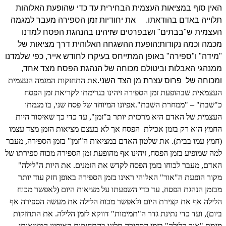
האין סוף במציאות העצמית הבחירית עד כדי שהופעת האלוהות
תלוייה באדם בהודאתו.
את יחודיות זמן הספירה מעבר למגמה
העצמית ש"בבתים" ושבפרטים שזיהינו בהנהגת הפסח למדנו
מכמה וכמה נקודות:
הופעת ההשגחה האלוהית דרך מציאות של
"מידה" ו"ספירה" באופן המתייחס בעיקרו לחודש אייר, כפי שלמדנו
ממנהגי האבלות וביטולם מכוחה של הנהגת הפסח מצד אחד,
ומכוחה של
פרוס עצרת מן הצד השני.
את התחזקות המגמה העצמית
העצמאית שבהופעת זמן הספירה זיהינו בגרימתו לקריאת זמן הפסח
כ"שבת" – "ממחרת השבת".
אפיונו המיוחד של פסח שני, בו מגמתו
העצמית של האדם היא מרכזית יותר ב"זמן", עד כדי כך שאיסור היות
החמץ הוא רק בזמן אכילת
הפסח אך לא בעצם מציאות הזמן מצד עצמו
(חמץ עמו בבית).
את שלטון האדם במציאות ה"זמן" בזמן הספירה, מעבר
למה שמופיע בזמן הפסח, זיהינו אף מהופעת זמן הספירה מכוח ספירתו של
האדם, מעבר לכוחו בזמן הפסח לקדש את הזמנים.
את היות ה"לילה"
מקור הופעת ה"אור" האלוהי ראינו בזמן הספירה באופן חזק עוד יותר
מבזמן הנהגת הפסח, עד כדי השפעתו על מציאות היום (לאפשר מכוח
הלילה אף את קצירת היום ולאפשר מכוח הלילה את מעשה הספירה אף
ביום), ועד כדי נתינת גדר ה"תמימות" דווקא לזמן הלילה. את התחזקות
מגמת "אור הלילה" בזמן הספירה תלינו בהתחזקות האיפיון המציאותי