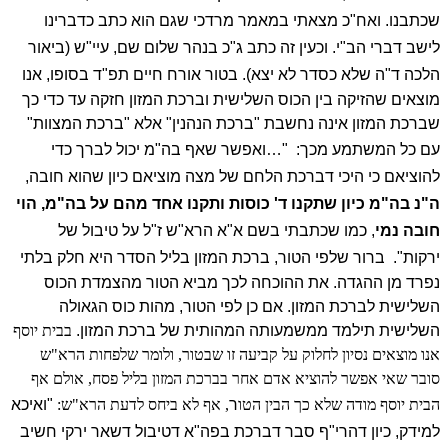
שכתבנו. ואח"כ מצאתי במאמר מרדכי שגם הוא כתב כדברינו
לישב דברי הב"י. וכעין זה כתב ג"כ בנהר שלום שם, עיי"ש (ביאור
הלכה ד"ה שלא כסדר לא יצא).
בטור אורח חיים תפ"ד בסופו, אנו
מוצאים שהזיקה בין הכוס השלישית וברכת המזון חזקה עד כדי כך
שברכת המזון אינה נחשבת "ברכת הנהנין" אלא "ברכת המצוות"
עם כל המשתמע מכך:
"…ואפשר שאף בה"מ יכול לברך כדי
להוציאם כי היכי דברכת הלחם של מצה מוציאם כיון שהוא חובה,
ה"נ בה"מ כיון שתקנו ד' כוסות ותקנו אחד מהם על בה"מ, הוי
חובה נמי
, כמו שכתבתי בשם א"א הרא"ש ז"ל על טיבול של
ירקות".
ברור שלפי הטור, ברכת המזון בליל הסדר היא חלק בלתי
נפרד מן ההגדה. את ההוכחה לכך מביא הטור מהצמדת הכוס
השלישית לברכת המזון. אם כן לפי הטור, מהות כוס הגאולה
השלישית תילמד ממשמעותה המהותית של ברכת המזון.
בבית יוסף
אנו מוצאים נסיון לחלוק על קביעה זו שבטור, ולומר שלפחות הרא"ש
סובר שאי אפשר להוציא אדם אחר בברכת המזון בליל פסח, אולם אף
הבית יוסף מודה שלא כך הבין הטו
ר
, אף לא ביחס לדעת הרא"ש:
"ואיכא
למידק, כיון דהרי"ף סבר דברכת בפה"א דטיבול דשאר ירקי חשיב