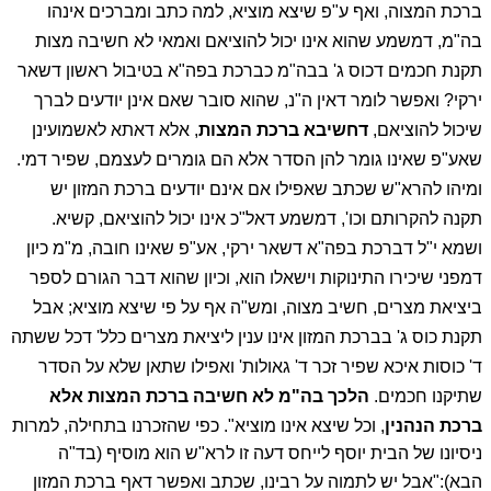
ברכת המצוה, ואף ע"פ שיצא מוציא, למה כתב ומברכים אינהו
בה"מ, דמשמע שהוא אינו יכול להוציאם ואמאי לא חשיבה מצות
תקנת חכמים דכוס ג' בבה"מ כברכת בפה"א בטיבול ראשון דשאר
ירקי? ואפשר לומר דאין ה"נ, שהוא סובר שאם אינן יודעים לברך
שיכול להוציאם,
דחשיבא ברכת המצות
, אלא דאתא לאשמועינן
שאע"פ שאינו גומר להן הסדר אלא הם גומרים לעצמם, שפיר דמי.
ומיהו להרא"ש שכתב שאפילו אם אינם יודעים ברכת המזון יש
תקנה להקרותם וכו', דמשמע דאל"כ אינו יכול להוציאם, קשיא.
ושמא י"ל דברכת בפה"א דשאר ירקי, אע"פ שאינו חובה, מ"מ כיון
דמפני שיכירו התינוקות וישאלו הוא, וכיון שהוא דבר הגורם לספר
ביציאת מצרים, חשיב מצוה, ומש"ה אף על פי שיצא מוציא; אבל
תקנת כוס ג' בברכת המזון אינו ענין ליציאת מצרים כלל' דכל ששתה
ד' כוסות איכא שפיר זכר ד' גאולות' ואפילו שתאן שלא על הסדר
שתיקנו חכמים.
הלכך בה"מ לא חשיבה ברכת המצות אלא
ברכת הנהנין
, וכל שיצא אינו מוציא".
כפי שהזכרנו בתחילה, למרות
ניסיונו של הבית יוסף לייחס דעה זו לרא"ש הוא מוסיף (בד"ה
הבא):
"אבל יש לתמוה על רבינו, שכתב ואפשר דאף ברכת המזון