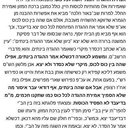
שאמירות אלו מהותיות לכוסות היין, כולל כמובן ברכת המזון ואמירת
ההלל.
למרות שב"באור הלכה" מביא את אפשרות ההבנה מן
הגמרא שדווקא ההשהיה מעכבת, אולם אם שהה בין כוס לכוס
אע"פ שלא אמר את ההגדה המיוחסת לכל כוס יצא בדיעבד, וכך
הוא אף מביא מן הבית יוסף, נראה שבסופו של דבר פסיקת
המשנה ברורה היא שלא יצא "כיוון שלא אמר ההגדה בינתים":
"עיין
מג"א שכתב דכסדר מיקרי כשאומר ההגדה בינתים. והוא מדברי
הרשב"ם.
ומשמע לכאורה דכשלא אמר ההגדה בינתים, אפילו
שהה בין כוס לכוס, מיקרי שלא כסדר ולא יצא
. אכן מלשון הש"ס
משמע דליכא קפידא רק כשישתה אותן בבת אחת והיינו או כפירוש
רש"י, בפעם אחת, או עכ"פ כפירוש שארי מפרשים, אפילו בזה
אח"ז רצופין.
אבל אם שהה בינתים, אף דודאי עבר איסור מה
שלא הסמיך אמירת ההגדה לכל כוס כמו שתקנו חכמים, מ"מ
בדיעבד לא הפסיד הכוסות
. ומצאתי פלוגתא בזה בין הב"י
להפר"ח: עיין בב"י סימן תפ"ד לענין ברכת המזון, ודעתו שם
דבדיעבד יצא, וכמש"כ. ובפר"ח חולק שם עליו מהא דכאן, דכשלא
אמר על הסדר, לא יצא. ובאמת אין השגה מזה על הב"י, וכמו