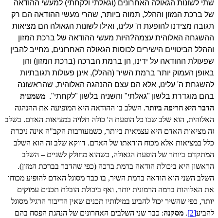
שתי לשונות הגאולה האחרונים (וגאלתי ולקחתי) למעשי ההודאה
של ברכת המזון וההלל, תמוה ביותר, שהרי מעשי ההודאה הם רק
תגובה מצידנו להופעת ה' עלינו, ואילו לשונות הגאולה הם מציאות
ההשגחה האלוהית עצמה?
היות מעשי ההודאה של ברכת המזון
וההלל הביטויים הישירים לכוסות הגאולה האחרונים, מחייב להבין
שפעולת ההודאה על ידינו, הן ברמת הברכה (ברכת המזון) והן
באופן העמוק יותר ברמת השיר (ההלל), אינן פעולות תגובתיות
להשגחת ה' עלינו, אלא הם עצם ההנהגה האלוהית, שהראשונה
בהם מוגדרת בלשון "גאלתי" והשניה בלשון "לקחתי".
משמעות
הדבר היא חריפה ביותר
. השלב בו ההודאה היא המופיעה את ההנהגה
האלוהית, הוא שלב שבו כל הופעת ה' כולה תלויה במציאות האדם. בשלב
זה מציאות האדם היא עצמאית ביותר, כשמעורבות הקב"ה אינה ניכרת
כלל במציאות אלא מכוח הודאתו של האדם. דווקא שלב זה הוא השלב
המתקדם ביותר של הופעת הגאולה, כשהוא מחולק לשניים – השלב
הראשון היא ביכולת הודאה ברמת ברכה (כפי שהדבר בברכת המזון).
השלב השני הוא הודאה ברמת השיר, בו כבר מסוגל האדם להופיע מכוחו
את האלוהות ברמה הרמונית יותר, ואף ביכולת הובלת תכנים עמוקים
יותר, כפי שהשיר יכול להביע במילותיו תכנים שאין הדיבור הרגיל מסוגל
להביע
[2]
.
מסקנה
: כבר שני השלבים האחרונים של הנהגת הפסח בהם