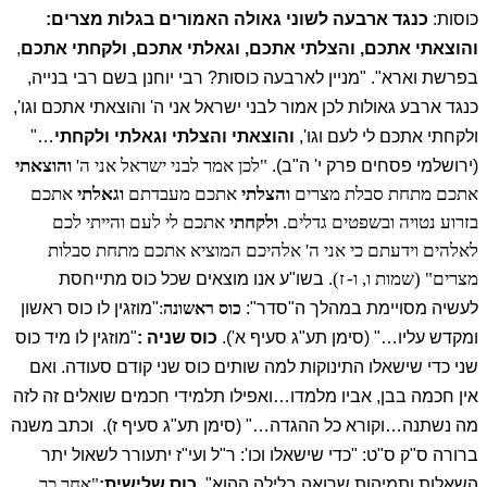
כוסות:
כנגד ארבעה לשוני גאולה האמורים בגלות מצרים:
והוצאתי אתכם, והצלתי אתכם, וגאלתי אתכם, ולקחתי אתכם
,
בפרשת וארא".
"מניין לארבעה כוסות? רבי יוחנן בשם רבי בנייה,
כנגד ארבע גאולות לכן אמור לבני ישראל אני ה' והוצאתי אתכם וגו',
ולקחתי אתכם לי לעם וגו',
והוצאתי והצלתי וגאלתי ולקחתי
…"
"לכן אמר לבני ישראל אני ה'
והוצאתי
(ירושלמי פסחים פרק י' ה"ב).
אתכם מתחת סבלת מצרים
והצלתי
אתכם מעבדתם
וגאלתי
אתכם
בזרוע נטויה ובשפטים גדלים.
ולקחתי
אתכם לי לעם והייתי לכם
לאלהים וידעתם כי אני ה' אלהיכם המוציא אתכם מתחת סבלות
מצרים" (שמות ו, ו-
ז).
בשו"ע אנו מוצאים שכל כוס מתייחסת
לעשיה מסויימת במהלך ה"סדר":
כוס ראשונה
:
"מוזגין לו כוס ראשון
ומקדש עליו…" (סימן תע"ג סעיף א').
כוס שניה :
"מוזגין לו מיד כוס
שני כדי שישאלו התינוקות למה שותים כוס שני קודם סעודה. ואם
אין חכמה בבן, אביו מלמדו…ואפילו תלמידי חכמים שואלים זה לזה
מה נשתנה…וקורא כל ההגדה…" (סימן תע"ג סעיף ז).
וכתב משנה
ברורה ס"ק ס"ט: "כדי שישאלו וכו': ר"ל ועי"ז יתעורר לשאול יתר
"אחר כך
השאלות ותמיהות שרואה בלילה ההוא".
כוס שלישית: