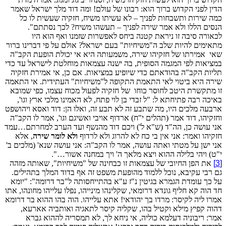
הדין לפני הקדוש ברוך הוא: רבונו של עולם! ומה דוד מלך ישראל שאמר
כמה שירות ותשבחות לפניך – לא עשיתו משיח, חזקיה שעשית לו כל
הנסים הללו ולא אמר שירה לפניך – תעשהו משיח? לכך נסתתם".
לכאורה סיבה זו ניראת קטנה ביחס לאפשרות שזמנו ואף הוא היו
מתאימים להיות שלב ה"משיחיות" בעם ישראל? אולם על פי דברינו ברור
שאי
אמירתו של חזקיהו שירה, משמעותה היא אי יכולת הופעת הקב"ה
במציאות לפי המגמה הסופית, בה ישנה עצמאות מוחלטת לישראל עד כדי
תליות הקב"ה בהודאתם כדי שיופיע במציאות. אם כן, אי אמירת חזקיה
שירה היא ביטוי לאי התאמת התקופה ל"משיחיות" העתידית. אי התאמה
זו מתקשרת היטב לחוסר כוחו
של חזקיה לפעול מכוח עצמו, כפי שמובא
באיכה רבה פתיחתא ל: "ל זבדי בן לוי פתח, לא האמינו מלכי ארץ וגו',
ארבעה מלכים היו, מה שתבע זה לא תבע זה, ואלו הן: דוד ואסא ויהושפט
וחזקיהו, דוד אמר (תהלים י"ח) ארדוף אויבי ואשיגם וגו', אמר לו הקב"ה
אני עושה כן, הה"ד (ש"א ל') ויכם דוד מהנשף ועד הערב למחרתם…עמד
חזקיהו ואמר: אני אין בי כח לא להרוג ולא לרדוף
ולא לומר שירה
, אלא
אני ישן על מטתי ואתה עושה, אמר לו הקב"ה: אני עושה שנא' (מלכים ב'
י"ט) ויהי בלילה ההוא ויצא מלאך ה' ויך במחנה אשור…".
[3]
את הפן החיובי של עצמאות זו כבחינה של "משיחיות", שאותה מזהה
גם רבי עקיבא, נוכל ללמוד מהופעת משפט זה אף בדוד המלך בתהילים.
על כך עומדת הגמרא בגיטין נ"ז ע"א בהתייחסותה ל"בר דרומה": "יומא
חד הוה קא חליף גונדא דרומאי, שקלינהו מינייהו, נפלו עלייהו מחונהו, אתו
אמרו ליה לקיסר: מרדו בך יהודאי! אתא עלייהו. הוה בהו ההוא בר דרומא
דהוה קפיץ מילא וקטיל בהו, שקליה קיסר לתאגיה ואותביה אארעא,
אמר: ריבוניה דעלמא כוליה, אי ניחא לך, לא תמסריה לההוא גברא