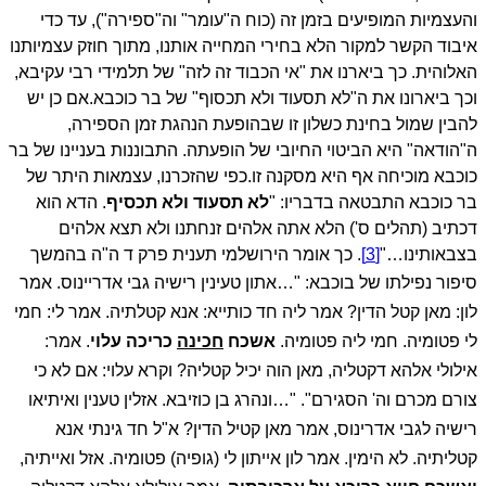
והעצמיות המופיעים בזמן זה (כוח ה"עומר" וה"ספירה"), עד כדי
איבוד הקשר למקור הלא בחירי המחייה אותנו, מתוך חוזק עצמיותנו
האלוהית. כך ביארנו את "אי הכבוד זה לזה" של תלמידי רבי עקיבא,
וכך ביארונו את ה"לא תסעוד ולא תכסוף" של בר כוכבא.
אם כן יש
להבין שמול בחינת כשלון זו שבהופעת הנהגת זמן הספירה,
ה"הודאה" היא הביטוי החיובי של הופעתה.
התבוננות בעניינו של בר
כוכבא מוכיחה אף היא מסקנה זו.
כפי שהזכרנו, עצמאות היתר של
בר כוכבא התבטאה בדבריו: "
לא תסעוד ולא תכסיף
. הדא הוא
דכתיב (תהלים ס') הלא אתה אלהים זנחתנו ולא תצא אלהים
בצבאותינו…"
[3]
.
כך אומר הירושלמי תענית פרק ד ה"ה בהמשך
סיפור נפילתו של בוכבא:
"…אתון טעינין רישיה גבי אדריינוס. אמר
לון: מאן קטל הדין? אמר ליה חד כותייא: אנא קטלתיה. אמר לי: חמי
לי פטומיה. חמי ליה פטומיה.
אשכח
חכינה
כריכה עלוי
. אמר:
אילולי אלהא דקטליה, מאן הוה יכיל קטליה? וקרא עלוי: אם לא כי
צורם מכרם וה' הסגירם".
"…ונהרג בן כוזיבא. אזלין טענין ואיתיאו
רישיה לגבי אדרינוס, אמר מאן קטיל הדין? א"ל חד גינתי אנא
קטליתיה. לא הימין. אמר לון אייתון לי (גופיה) פטומיה. אזל ואייתיה,