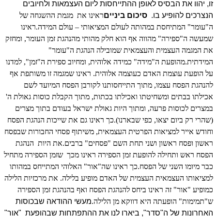
זו, יהוו את הבסיס לאופן ההתייחסות ליום העצמאות ולחיובים
הנצרכים להופיע בו.
סיכום ביניים
ראינו את
מגמת ההשגחה של
ה"עומר" המתיחסת במהותה לעולם המציאותי – עולם המידה.
ראינו
שמעשה ה"ספירה" מהווה אף הוא חלק מהותי מהנהגת זמן העומר, ומחזק
את המגמה העצמית והעצמאית שמובילה הנהגת ה"עומר"
המידתית.
מהופעת ה"מידה" כמידה אלוהית, ומחיוב ספירת ה"זמן", למדנו
על הופעת עוצמת האדם כעוצמה אלוהית.
ראינו שמגמה זו משותפת אף
להנהגת הפסח עצמו, מתוך התייחסותנו לקורבן הפסח המיועד לשם
אכילתו בבתים ומשחיטתו ואכילתו בכתות, מתוך הקבלת כוסות גאולת ה'
במצרים לכוסות פרעה, ומתוך היות גאולת ישראל בעודם בתוך מצרים
(שהרי רק ביום יצאו, כפי שבארנו).
כך ראינו גם את שייכות הנהגת הפסח
וחודש אייר למציאות הפרטית העצמאית, משיתוף פסחי החבורות שבפסח
ראשון ופסח ראשון ושני תחת השם "פסחים" ברבים.
את היות
הנהגת
הפסח ראש ותחילה להופעת זמן הספירה ראינו מכך
שזמן הספירה מתחיל
כבר מיומו השני של הפסח.
כך ראינו שה"אור" האלוהי המתייחס במהותו
למציאותו העצמאית העצמית של האדם מופיע בלילה. את מרכזיות הלילה
כמופיע "אור" זה ראינו ביחס להנהגת הפסח ואף בהנהגת זמן הספירה
ש"תמימות" הופעתה היא דווקא מן הלילה.
מעשי ההודאה שבכוסות
האחרונות של ה"סדר", ביארו לנו את ההתפתחות שבהופעת
"אור"