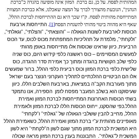
המהותית לפסח. על כן, גם ברכת
המזון אינה מופיעה בהגדה כ"ברכת
הנהנין", הנובעת מהצורך לברך על המצה שאכלנו, אלא כברכת המצוות
המתייחסת מהותית לפסח. ק"ו שכך היא גם ההתייחסות לברכת ההלל,
שאף היא מהווה ביטוי מהותי להשגחת הפסח
[1]
.
התייחסות ארבעת
הכוסות לארבעת לשונות הגאולה – "והוצאתי", "והצלתי", "וגאלתי",
"ולקחתי", מלמדת על תהליכיות המתפתחת מכוס לכוס, עד הכוס
הרביעית. כיוון שראינו שכוסות אלו מתייחסות באופן מהותי
למעשים המסויימים – כוס ראשונה כלפי קידוש היום, כוס שניה
כלפי שלב הקושיות בהגדה ומתוך כך אמירת סדר ההגדה, כוס
שלישית כלפי ברכת המזון וכוס רביעית כלפי ההלל, ברור שמעשים
אלו הם הביטויים ההלכתיים לתהליך העקרוני הנוצר בעם ישראל
מתוך מעורבות הקב"ה במציאות, בארבעת השלבים הללו. כיוון
שעיסוקנו הוא בשלב המעבר מפסח לזמן
הספירה, אנו נתמקד
בשתי הכוסות האחרונות המתייחסות לברכת המזון ואמירת
ההלל.
כפי שהסקנו, ייחוס הכוסות הללו לברכת המזון ולאמירת
ההלל, מחייב להבין ששלבי הגאולה של "גאלתי" ו"לקחתי"
מאופיינים מהותית ע"י ברכת המזון ואמירת ההלל, כשאמירת ההלל
היא המשכית לברכת המזון מתוך שגם לשון ה"לקחתי" היא לשון
המשכית ל"גאלתי".
התבוננות בענין ברכת המזון מראה שכולה