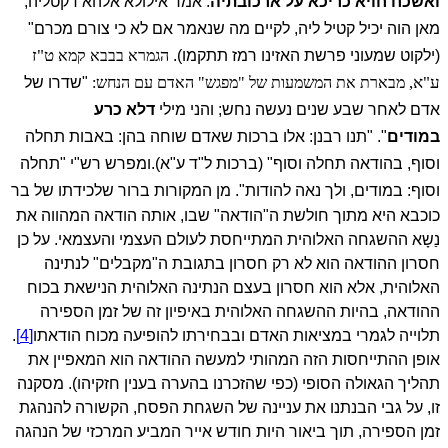
ואשכח חויא כריכא על ארכובתיה
. אמר אילולא אלהא דקטליה,
מאן הוה יכיל קטיל ליה, לקיים מה שנאמר אם לא כי צורם מכרם"
ט"ז
(ילקוט שמעוני פרשת האזינו רמז תתקמו).
הגמרא בבבא קמא
ע"א,
מבארת את המשמעות של "מפגש" האדם עם הנחש:
"שדרו של
אדם לאחר שבע שנים נעשה נחש; והני מילי
דלא כרע
במודים
".
"תנו רבנן: אלו ברכות שאדם שוחה בהן: באבות תחלה
וסוף, בהודאה תחלה וסוף" (ברכות ל"ד ע"א).
ומפרש רש"י "תחלה
וסוף: במודים, ולך נאה להודות".
מן המקורות ברור שלכידתו של בר
כוכבא היא מתוך חולשת ה"הודאה" שבו, אותה הודאה המהווה את
נַשָא ההשגחה האלוהית המתייחסת לעולם העצמי והעצמאי. על כן
חסרון ההודאה הוא לא רק חסרון בתגובת ה"מקבלים" לנתינה
האלוהית, אלא הוא חסרון בעצם הנתינה האלוהית הנישאת בכוח
ההודאה, בהיות ההשגחה האלוהית באיפיון זה של זמן הספירה
תלוייה לגמרי במציאות האדם ובבחירתו להופיעה מכוח הודאתו
[4]
.
אופן ההתייחסות הזה המהותי למעשה ההודאה הוא המאפיין את
תהליך הגאולה הסופי (כפי שהזכרנו בהערה בענין חזקיהו).
מסקנה
זו, על גבי הבנתנו את עניינה של השגחת הפסח, הקשורה להנהגת
זמן הספירה, תוך ביאור היות חודש אייר המביע המרכזי של הנהגה