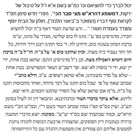
יכול לברך כדי להוציאם וכו' כמ"ש בשם א"א ז"ל על טיבול של
ירקות,
דמשמע דהרא"ש מצי סבר הכי
".
הפרי חדש סימן תפ"ד
לקראת סוף דבריו (המוזכר ב"ביאור הלכה"), חולק על הבית יוסף
"…ודע שדעת הטור דאף ב"ה יכול להוציא
ומצדד בעמדת הטור:
חבירו, מדגרסינן בפ' ע": מזגו לו כוס שלישי, מברך על מזונו, ש"מ
ברכת המזון טעונה כוס, ודחינן לה: ד' כסי תקינו רבנן דרך חירות, כל
חד וחד נעביד ביה מצוה.
וכיון שתקנו כוס א' על ב"ה
הו"ל ב"ה ברכת
ה
חיוב דומיא דאכילת מצה.
וכן נ"ל מדגרסינן התם: שתאן בבת אחת, ידי
יין יצא, ידי ד' כוסות לא יצא. ופי' רשב"ם ושאר המפרשים: בבת אחת
– שלא על סדר משנתינו, אלא שתאן רצופים. ע"כ.
ודלא כהב"י
שכתב שאף על פי
שכל כוס תקנו על דבר מיוחד, ואחד מהכוסות תקנו
על ב"ה, מ"מ אם שתאן שלא על הסדר שתקנו חכמים, ודאי יצא,
וליתא,
אלא עיקר כדברי הטור
וכדכתיבנא. ונתבאר דין זה לעיל בסימן
תע"ב. ועיין בס"ס קפ"ו במה שכתב הטור בשם ר"י, ובמ"ש הב"י בשם
הרא"ש, ובמה שכתבתי שם בס"ד יע"ש".
מסקנה
: יוצא מדברי המשנה
ברורה בעקבות דיון הפוסקים, שהצמדת ארבעת הכוסות להגדה נותנת
למעשים אליהם הם צמודים את משמעות ההגדה עם כל התייחסותה