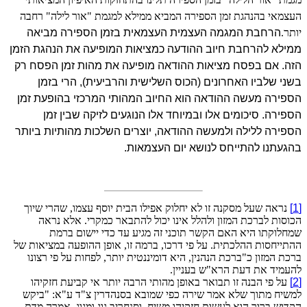
העצמאי בהנהגת זמן הספירה המביא ממילא למגמת "אור לילה" רחבה
יותר.
הרחבת המגמה העצמית העצמאית בזמן הספירה מביאה
ממילא להרחבת חיוב ההודעה כמציאות המופיעה את הנהגת הזמן
הזה. אם בפסח מציאות ההודאה מופיעה את מהות זמן הפסח רק
בשני שלביו האחרונים (הכוס השלישית והרביעית), הרי בזמן
הספירה מעשה ההודאה הוא החיוב המהותי המרכזי בהופעת זמן
הספירה.
סיכומים אלו ובמיוחד אלו הנוגעים לזיקה שבין זמן
הספירה ללילה ולמעשה ההודאה, יוצרים השלכות מהותיות ביותר
בהגעתנו להתייחס לנושא יום העצמאות.
[1]
נראה שעל מסקנה זו לא יחלוק אפילו הבית יוסף עצמו, שהרי שיוך
הכוסות לברכת המזון ולהלל אינו יכול להתבאר כמקרי. אלא נראה
שמחלוקתו היא האם הקשר תוכני זה מגיע עד כדי יישום ברמת
ההתייחסות ההלכתית. על פי דרכו, ברמה זו, אופן ההופעה במציאות של
ברכת המזון כ"ברכת הנהנין, היא דומיננטית יותר, לפחות על פי רצונו
להעמיד את דעת הרא"ש בעניין.
[2]
על פי הבנה זו תבואר באופן מהותי הרבה יותר אי קביעת חזקיהו
למשיח מתוך שלא אמר שירה כפי שמובא בסנהדרין צ"ד ע"א: "ביקש
הקדוש ברוך הוא לעשות חזקיהו משיח, וסנחריב גוג ומגוג. אמרה מדת