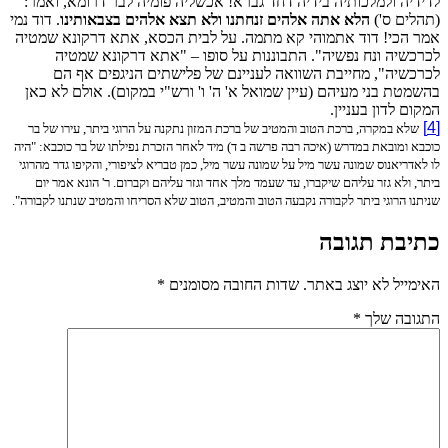
לדידיה ולמלכותיה בידיה דחד גברא! אכשליה פומיה לבר דרומא, ואמר:
(תהלים ס')
הלא אתה אלהים זנחתנו ולא תצא אלהים בצבאותינו
. דוד נמי
אמר הכי! דוד אתמוהי קא מתמה. על לבית הכסא, אתא דרקונא שמטיה
לכרכשיה ונח נפשיה". התבוננות על סופו – "אתא דרקונא שמטיה
לכרכשיה", מחייבת השוואה לעניינם של פלישתים הניגפים אף הם
בהשמטת בני מעיהם (עיין שמואל א' ה' ו' ורש"י במקום). אולם לא כאן
המקום לדון בעניין.
[4]
שלא במקרה, ברכת הטוב והמטיב של ברכת המזון נתקנה על הרוגי ביתר, עירו של בר
כוכבא ומובאת במדרש (איכה רבה פרשה ב ד) מיד לאחר הזכרת נפילתו של בר כוכבא: "היה
לו לאדריאנוס שמונה עשר מיל על שמונה עשר מיל, כמן טבריא לציפורי, והקיפו גדר מהרוגי
ביתר, ולא גזר עליהם שיקברו, עד שעמד מלך אחד וגזר עליהם וקברום. ר' הונא אמר יום
שניתנו הרוגי ביתר לקבורה נקבעה הטוב והמטיב, הטוב שלא הסריחו והמטיב שנתנו לקבורה".
כתיבת תגובה
האימייל לא יוצג באתר.
שדות החובה מסומנים
*
התגובה שלך
*