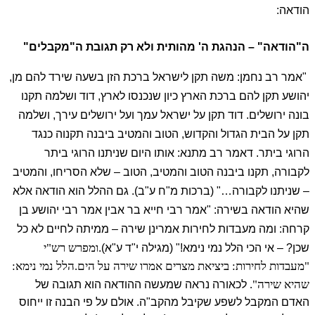
הודאה:
ה"הודאה" – הנהגת ה' מהותית ולא רק תגובת ה"מקבלים"
"אמר רב נחמן: משה תקן לישראל ברכת הזן בשעה שירד להם מן,
יהושע תקן להם ברכת הארץ כיון שנכנסו לארץ, דוד ושלמה תקנו
בונה ירושלים. דוד תקן על ישראל עמך ועל ירושלים עירך, ושלמה
תקן על הבית הגדול והקדוש, הטוב והמטיב ביבנה תקנוה כנגד
הרוגי ביתר. דאמר רב מתנא: אותו היום שניתנו הרוגי ביתר
לקבורה, תקנו ביבנה הטוב והמטיב, הטוב – שלא הסריחו, והמטיב
– שניתנו לקבורה…" (ברכות מ"ח ע"ב).
גם ההלל הוא הודאה אלא
שהיא הודאה בשירה:
"אמר רבי חייא בר אבין אמר רבי יהושע בן
קרחה: ומה מעבדות לחירות אמרינן שירה – ממיתה לחיים לא כל
ומפרש רש"י
שכן? – אי הכי הלל נמי נימא!" (מגילה י"ד ע"א).
"מעבדות לחירות: ביציאת מצרים אמרו שירה על הים.
הלל נמי נימא:
שהיא שירה".
לכאורה נראה שמעשה ההודאה הוא תגובה של
האדם המקבל לשפע שקיבל מהקב"ה. אולם על פי הבנה זו ייחוס