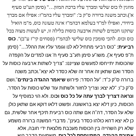
מוזגין לו כוס שלשי ומברך עליו ברכת המזון…"
סימן תע"ט סעיף
(
א').
וכתב משנה ברורה ס"ק ב': "ומברך עליו בהמ"ז: אפילו אם מברך
ביחידי, ואפילו למ"ד בעלמא דבהמ"ז אינה טעונה כוס, מ"מ הואיל
שתקנו חכמים לשתות ארבעה כוסות בלילה זו, יש לעשות מצוה בכל
כוס וכוס. להכי סומכין כוס שלישי לבהמ"ז (פסחים קי"ז ע"ב
.
)"
כוס
רביעית:
"כוס רביעי מתחיל לא לנו וגומר עליו את ההלל…" (סימן
ת"פ סעיף א').
משו"ע סימן תע"ב סעיף ח' אנו למדים על הקפדה
שהכוסות יתייחסו למעשים שצייננו:
"צריך לשתות ארבעה כוסות על
הסדר ואם שתאן זה אחר זה שלא כסדר לא יצא".
וכתב משנה
ברורה ס"ק כ"ד: "על הסדר: פירוש
שיאמר ההגדה בינתים
".
ושם
ס"ק כ"ו: "לא יצא: וצריך לחזור ולשתות עוד שלש כוסות על הסדר.
ונראה דצריך לברך עתה על כל כוס וכ
וס. ולא הוי כמוסיף על
הכוסות, כיון דלא יצא בראשונה. ופשוט דלאו דוקא אם שתאן כולן
שלא על הסדר, דה"ה אם שתה כוס רביעית תיכף אחר שלשית, גם
כן לא יצא דהא כולהו כסדר בעינן".
מדברי המשנה ברורה משמע
שלא רק השהייה בין הכוסות מעכבת מלצאת ידי חובה, אלא
אמירת ההגדה
המתייחסת לכל כוס
. משמעות הדבר היא