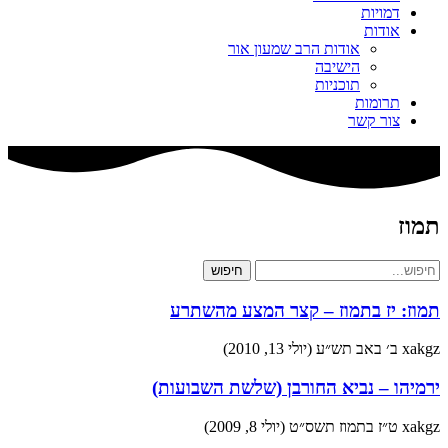
דמויות
אודות
אודות הרב שמעון אור
הישיבה
תוכניות
תרומות
צור קשר
תמוז
חיפוש
תמוז: יז בתמוז – קצר המצע מהשתרע
xakgz
ב׳ באב תש״ע (יולי 13, 2010)
ירמיהו – נביא החורבן (שלשת השבועות)
xakgz
ט״ז בתמוז תשס״ט (יולי 8, 2009)