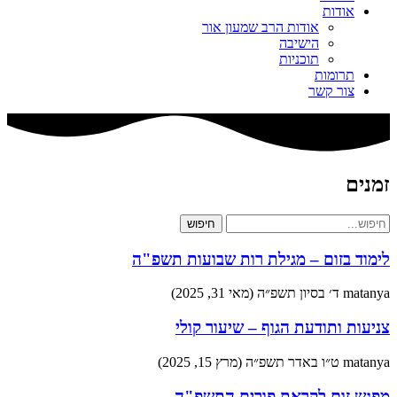
אודות
אודות הרב שמעון אור
הישיבה
תוכניות
תרומות
צור קשר
זמנים
חיפוש
לימוד בזום – מגילת רות שבועות תשפ"ה
matanya
ד׳ בסיון תשפ״ה (מאי 31, 2025)
צניעות ותודעת הגוף – שיעור קולי
matanya
ט״ו באדר תשפ״ה (מרץ 15, 2025)
מפגש זום לקראת פורים התשפ"ה