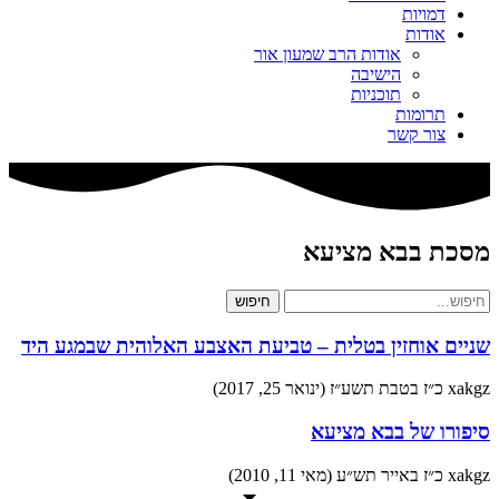
דמויות
אודות
אודות הרב שמעון אור
הישיבה
תוכניות
תרומות
צור קשר
מסכת בבא מציעא
חיפוש
שניים אוחזין בטלית – טביעת האצבע האלוהית שבמגע היד
xakgz
כ״ז בטבת תשע״ז (ינואר 25, 2017)
סיפורו של בבא מציעא
xakgz
כ״ז באייר תש״ע (מאי 11, 2010)