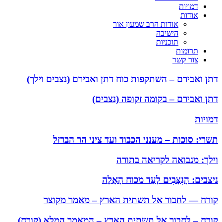
דמויות
אודות
אודות הרב שמעון אור
הישיבה
תוכניות
תרומות
צור קשר
דתן ואבירם – השתקפות כוח דתן ואבירם (נצבים וילך)
דתן ואבירם – בקומה זקופה (נצבים)
דמויות
תשרי: סוכות – מענני הכבוד ועד ציני הר הברזל
וילך: מנבואה לקריאה בתורה
ניצבים: הָנִצָּבִים לָעַד מכוח הָאָלָה
קורח — לחבור אל תשתית הארץ – מאמר מקוצר
קורח – לחבור אל תשתית הארץ – המאמר המלא (קורח)