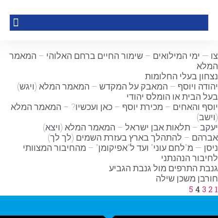
צו — ימי המילואים – שימור החיים ברחם האלוהי – המאמר
המלא
נצחון בעלי החלומות
יהודה ויוסף – המאבק על המקדש – המאמר המלא (ויגש)
בעל הבית או הומלס יהודי
יוסף והאחים – מכירת יוסף – כאן ועכשיו? – המאמר המלא
(וישב)
יעקב – תלאות אבן ישראל – המאמר המלא (ויצא)
אברהם – להתהלך בארץ בעזרת השמים (לך לך)
ניסן — מ"לחם עוני" ועד ל"אפיקומן" – מהחיבור המצוותי
לחיבור הנהנתני
גנבת התרפים מול גנבת הגביע
חורבן משכן שילה
5
4
3
2
1