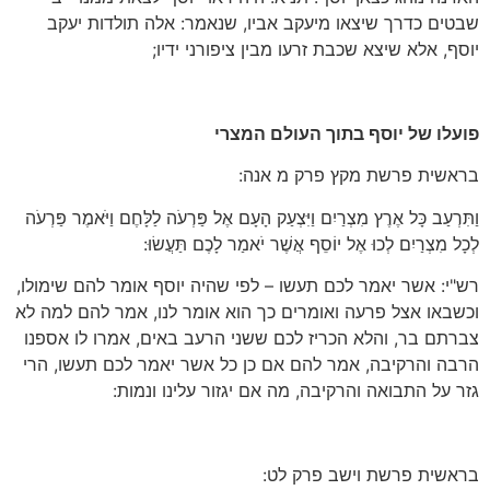
שבטים כדרך שיצאו מיעקב אביו, שנאמר: אלה תולדות יעקב
יוסף, אלא שיצא שכבת זרעו מבין ציפורני ידיו;
פועלו של יוסף בתוך העולם המצרי
בראשית פרשת מקץ פרק מ אנה:
וַתִּרְעַב כָּל אֶרֶץ מִצְרַיִם וַיִּצְעַק הָעָם אֶל פַּרְעֹה לַלָּחֶם וַיֹּאמֶר פַּרְעֹה
לְכָל מִצְרַיִם לְכוּ אֶל יוֹסֵף אֲשֶׁר יֹאמַר לָכֶם תַּעֲשׂוּ:
רש"י: אשר יאמר לכם תעשו – לפי שהיה יוסף אומר להם שימולו,
וכשבאו אצל פרעה ואומרים כך הוא אומר לנו, אמר להם למה לא
צברתם בר, והלא הכריז לכם ששני הרעב באים, אמרו לו אספנו
הרבה והרקיבה, אמר להם אם כן כל אשר יאמר לכם תעשו, הרי
גזר על התבואה והרקיבה, מה אם יגזור עלינו ונמות:
בראשית פרשת וישב פרק לט: