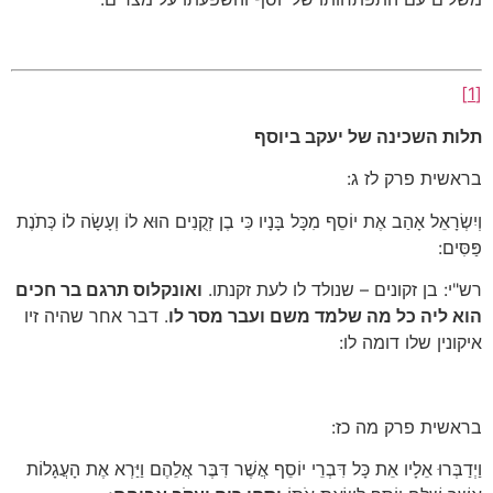
[1]
תלות השכינה של יעקב ביוסף
בראשית פרק לז ג:
וְיִשְׂרָאֵל אָהַב אֶת יוֹסֵף מִכָּל בָּנָיו כִּי בֶן זְקֻנִים הוּא לוֹ וְעָשָׂה לוֹ כְּתֹנֶת
פַּסִּים:
רש"י: בן זקונים – שנולד לו לעת זקנתו.
ואונקלוס תרגם בר חכים
הוא ליה כל מה שלמד משם ועבר מסר לו
. דבר אחר שהיה זיו
איקונין שלו דומה לו:
בראשית פרק מה כז:
וַיְדַבְּרוּ אֵלָיו אֵת כָּל דִּבְרֵי יוֹסֵף אֲשֶׁר דִּבֶּר אֲלֵהֶם וַיַּרְא אֶת הָעֲגָלוֹת