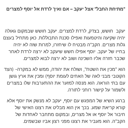
"מתיחת החבל" אצל יעקב – אם ואיך לרדת אל יוסף למצרים
יעקב חושש, בצדק, לרדת למצרים. יעקב חושש שבמקום גאולה
יהיה שקיעה והיטמעות ואפילו סכנת התבוללות. כאן מתחיל בעצם
גלות מצרים. הקב"ה מבטיח לו שיחזרו, למרות שזה לא יהיה
בחייו של יעקב. יוסף אפילו חשש שיעקב לא ירצה לרדת לאחר
שכבר חזרה אליו השכינה ושוב לא ירצה לבוא למצרים.
הוא "מכין את השטח", ושולח את יהודה, ממש לא במקרה- (הצד
הקוטבי מבני לאה של האחים לעומת יוסף) ומכין את ארץ גושן
עם בתי הוראה. הוא מנסה למזער את ההתערבות שלו במצרים
ולשמור על קישור רוחני לתורה.
ברגע השיא של המפגש עם יוסף, יעקב לא מנשק את יוסף אלא
קורא קריאת שמע. בכך אין הוא מבליט את רצונו האישי של
חיבור אל יוסף או אל מצרים, ובמקום מתחבר לאחדות של
הקב"ה. הוא מעביר את רצונו מפני רצון אביו שבשמים.