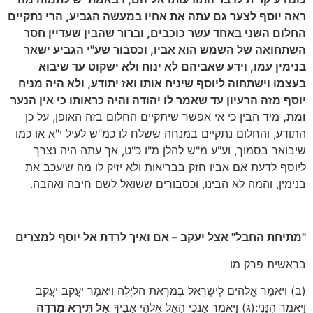
ראה יוסף לצער גם עתה את אחיו במעשה הגביע, הרי נתקיים
החלום השני באחד עשר כוכבים, וברור שהבין שעדיין חסר
השתחואה של השמש הוא אביו, וכסבור שע"י הגביע ישאר
בנימין עמו, וידע שאביהם לא ינוח ולא ישקוט עד שיבוא
בעצמו וישתחוה ליוסף שיניח אותו ואז יתודע, ולא היה מניח
יוסף מזה הרעיון עד שאמר לו יהודה והיה כראותו כי אין הנער
ומת,
מיד הבין כי אי אפשר שיתקיים החלום בזה האופן, על כן
התודע, והחלום נתקיים במנחה ששלח לו כמ"ש לעיל י"א או כמו
שיבואר בסמוך, וע"ע מ"ש להלן מ"ו כ"ט, אך עתה היה נצרך
ליוסף לדעת אם אביו חזק בבריאות ולא יזיק לו מה שיעכב את
בנימין, והמה לא הבינו, וכסבורים ששואל לשם חיבה ואהבה.
"מתיחת החבל" אצל יעקב – אם ואיך לרדת אל יוסף למצרים
בראשית פרק מו
(ב) וַיֹּאמֶר אֱלֹהִים לְיִשְׂרָאֵל בְּמַרְאֹת הַלַּיְלָה וַיֹּאמֶר יַעֲקֹב יַעֲקֹב
וַיֹּאמֶר הִנֵּנִי:(ג) וַיֹּאמֶר אָנֹכִי הָאֵל אֱלֹהֵי אָבִיךָ
אַל תִּירָא מֵרְדָה