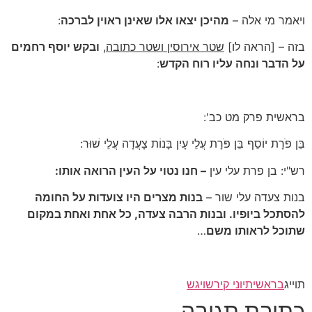
ויאמר מי אלה –
מהיכן יצאו אלו שאינן ראוין לברכה
:
בזה – [הראה לו]
שטר אירוסין ושטר כתובה
,
ובקש יוסף רחמים
על הדבר ונחה עליו רוח הקדש
:
בראשית פרק מט כב':
בֵּן פֹּרָת יוֹסֵף בֵּן פֹּרָת עֲלֵי עָיִן בָּנוֹת צָעֲדָה עֲלֵי שׁוּר:
רש"י: בן פרת עלי עין
– חנו נטוי על העין הרואה אותו:
בנות צעדה עלי שור –
בנות מצרים היו צועדות על החומה
להסתכל ביופיו. ובנות הרבה צעדה, כל אחת ואחת במקום
שתוכל לראותו משם
…
תוייג
בראשית
יוני קירש
ויגש
כתיבת תגובה