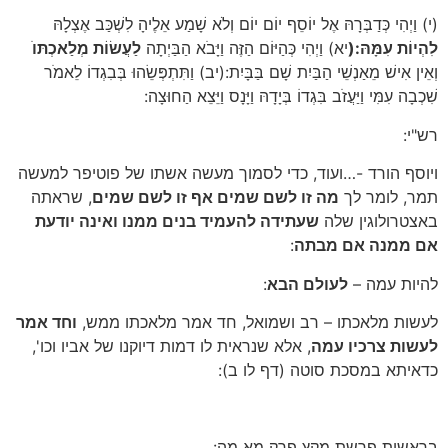
(י) וַיְהִי כְּדַבְּרָהּ אֶל יוֹסֵף יוֹם יוֹם וְלֹא שָׁמַע אֵלֶיהָ לִשְׁכַּב אֶצְלָהּ
לִהְיוֹת עִמָּהּ:(
יא) וַיְהִי כְּהַיּוֹם הַזֶּה וַיָּבֹא הַבַּיְתָה
לַעֲשׂוֹת מְלַאכְתּו
וְאֵין אִישׁ מֵאַנְשֵׁי הַבַּיִת שָׁם בַּבָּיִת:(יב) וַתִּתְפְּשֵׂהוּ בְּבִגְדוֹ לֵאמֹר
שִׁכְבָה עִמִּי וַיַּעֲזֹב בִּגְדוֹ בְּיָדָהּ וַיָּנָס וַיֵּצֵא הַחוּצָה:
רש"י:
ויוסף הורד -…ועוד, כדי לסמוך מעשה אשתו של פוטיפר למעשה
תמר, לומר לך
מה זו לשם שמים אף זו לשם שמים
, שראתה
באצטרולוגין שלה
שעתידה להעמיד בנים ממנו ואינה יודעת
אם ממנה אם מבתה
:
להיות עמה –
לעולם הבא
:
לעשות מלאכתו – רב ושמואל, חד אמר מלאכתו ממש,
וחד אמר
לעשות צרכיו עמה
, אלא שנראית לו דמות דיוקנו של אביו וכו',
כדאיתא במסכת סוטה (דף לו ב):
בראשית פרשת מקץ פרק מא מה: