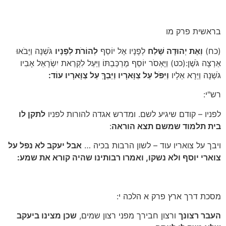
בראשית פרק מו
(כח)
וְאֶת יְהוּדָה שָׁלַח
לְפָנָיו אֶל יוֹסֵף
לְהוֹרֹת לְפָנָיו
גֹּשְׁנָה וַיָּבֹאוּ
אַרְצָה גֹּשֶׁן:(כט) וַיֶּאְסֹר יוֹסֵף מֶרְכַּבְתּוֹ וַיַּעַל לִקְרַאת יִשְׂרָאֵל אָבִיו
גֹּשְׁנָה וַיֵּרָא אֵלָיו
וַיִּפֹּל עַל צַוָּארָיו וַיֵּבְךְּ עַל צַוָּארָיו עוֹד:
רש"י:
לפניו – קודם שיגיע לשם. ומדרש אגדה להורות לפניו
לתקן לו
בית תלמוד שמשם תצא הוראה
:
ויבך על צואריו עוד – לשון הרבות בכיה …
אבל יעקב לא נפל על
צוארי יוסף ולא נשקו, ואמרו רבותינו שהיה קורא את שמע:
מסכת דרך ארץ פרק א הלכה י:
העבר רצונך
ורצון חבירך מפני רצון שמים,
שכן מצינו ביעקב