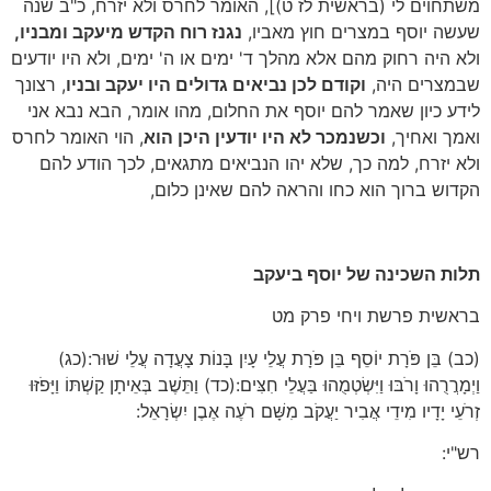
משתחוים לי (בראשית לז ט)], האומר לחרס ולא יזרח, כ"ב שנה
שעשה יוסף במצרים חוץ מאביו,
נגנז רוח הקדש מיעקב ומבניו,
ולא היה רחוק מהם אלא מהלך ד' ימים או ה' ימים, ולא היו יודעים
שבמצרים היה,
וקודם לכן נביאים גדולים היו יעקב ובניו
, רצונך
לידע כיון שאמר להם יוסף את החלום, מהו אומר, הבא נבא אני
ואמך ואחיך,
וכשנמכר לא היו יודעין היכן הוא
, הוי האומר לחרס
ולא יזרח, למה כך, שלא יהו הנביאים מתגאים, לכך הודע להם
הקדוש ברוך הוא כחו והראה להם שאינן כלום,
תלות השכינה של יוסף ביעקב
בראשית פרשת ויחי פרק מט
(כב) בֵּן פֹּרָת יוֹסֵף בֵּן פֹּרָת עֲלֵי עָיִן בָּנוֹת צָעֲדָה עֲלֵי שׁוּר:(כג)
וַיְמָרֲרֻהוּ וָרֹבּוּ וַיִּשְׂטְמֻהוּ בַּעֲלֵי חִצִּים:(כד) וַתֵּשֶׁב בְּאֵיתָן קַשְׁתּוֹ וַיָּפֹזּוּ
זְרֹעֵי יָדָיו מִידֵי אֲבִיר יַעֲקֹב מִשָּׁם רֹעֶה אֶבֶן יִשְׂרָאֵל:
רש"י: