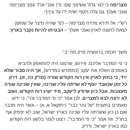
מִצְרַיְמָה
כִּי לְגוֹי גָּדוֹל אֲשִׂימְךָ שָׁם: (ד) אָנֹכִי אֵרֵד עִמְּךָ מִצְרַיְמָה
וְאָנֹכִי אַעַלְךָ גַם עָלֹה וְיוֹסֵף יָשִׁית יָדוֹ עַל עֵינֶיךָ:
רש"י: אל תירא מרדה מצרימה – לפי שהיה מיצר על שנזקק
לצאת לחוצה לארץ:ואנכי אעלך –
הבטיחו להיות נקבר בארץ:
משך חכמה בראשית פרק מה יב':
כי פי המדבר אליכם. פירוש, שרצונו היה להתאפק ולהביא
באופנים האלה את יעקב [כמפורש במדרש],
אך היה סבור שלא
ירד, כי בחוץ לארץ אין רוח הקודש שורה (מו"ק כה, א). דרק
כל זמן שנאבד יוסף לא שרתה עליו שכינה, שאין שכינה שורה
מעצבות. אבל כיון שיודע ליעקב, מיד ישיג רוח הקודש, ושוב
לא ירצה לבא למצרים
. לכן אמר "כי פי המדבר וכו'", כי ידוע
מאמרם בתענית "על נהר כבר" (יחזקאל א, א) – אשר היה מכבר.
ואם כן כיון ששרתה עליו שכינה בארץ ישראל, שוב לא יפסיק אף
בחו"ל. וזה אמר "כי פי המדבר", רצונו לומר בלשון רוח הקודש,
כמו בארץ ישראל, ודו"ק.