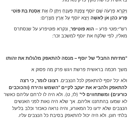
וַיִּקְרָא פַרְעֹה שֵׁם יוֹסֵף צָפְנַת פַּעְנֵחַ וַיִּתֶּן לוֹ אֶת
אָסְנַת בַּת פּוֹטִי
פֶרַע כֹּהֵן אֹן לְאִשָּׁה
וַיֵּצֵא יוֹסֵף עַל אֶרֶץ מִצְרָיִם:
רש"י:פוטי פרע –
הוא פוטיפר
, ונקרא פוטיפרע על שנסתרס
מאליו, לפי שלקח את יוסף למשכב זכר:
"מתיחת החבל" של יוסף – מנסה להתאפק מלגלות את זהותו
משך חכמה בראשית פרשת ויגש פרק מה פסוק א
ולא יכל יוסף להתאפק לכל הנצבים.
רצונו לומר, כי רצה
להתאפק ולהביא את יעקב לקיים "השמש והירח (והכוכבים
כורעים) ומשתחווים לי"
(לז, ט). ולא היה לו לרחם עליהם כאשר
לא שמעו בהתחננו אליהם. אך שלא היה נאות לפני האנשים
הנצבים שלא ידעו כל המאורע, והיה נראה כאכזר וכלב בליעל
בלתי חונן. ולא היה יכול להתאפק בסיבת כל הנצבים עליו.