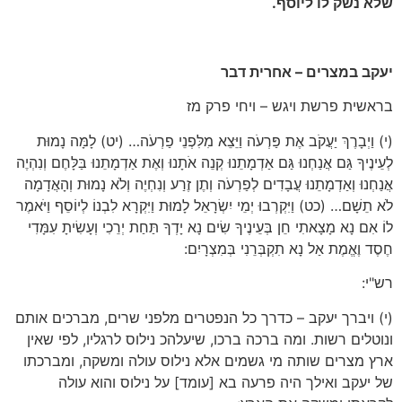
שלא נשק לו ליוסף.
יעקב במצרים – אחרית דבר
בראשית פרשת ויגש – ויחי פרק מז
(י) וַיְבָרֶךְ יַעֲקֹב אֶת פַּרְעֹה וַיֵּצֵא מִלִּפְנֵי פַרְעֹה… (יט) לָמָּה נָמוּת
לְעֵינֶיךָ גַּם אֲנַחְנוּ גַּם אַדְמָתֵנוּ קְנֵה אֹתָנוּ וְאֶת אַדְמָתֵנוּ בַּלָּחֶם וְנִהְיֶה
אֲנַחְנוּ וְאַדְמָתֵנוּ עֲבָדִים לְפַרְעֹה וְתֶן זֶרַע וְנִחְיֶה וְלֹא נָמוּת וְהָאֲדָמָה
לֹא תֵשָׁם… (כט) וַיִּקְרְבוּ יְמֵי יִשְׂרָאֵל לָמוּת וַיִּקְרָא לִבְנוֹ לְיוֹסֵף וַיֹּאמֶר
לוֹ אִם נָא מָצָאתִי חֵן בְּעֵינֶיךָ שִׂים נָא יָדְךָ תַּחַת יְרֵכִי וְעָשִׂיתָ עִמָּדִי
חֶסֶד וֶאֱמֶת אַל נָא תִקְבְּרֵנִי בְּמִצְרָיִם:
רש"י:
(י) ויברך יעקב – כדרך כל הנפטרים מלפני שרים, מברכים אותם
ונוטלים רשות. ומה ברכה ברכו, שיעלהכ נילוס לרגליו, לפי שאין
ארץ מצרים שותה מי גשמים אלא נילוס עולה ומשקה, ומברכתו
של יעקב ואילך היה פרעה בא [עומד] על נילוס והוא עולה