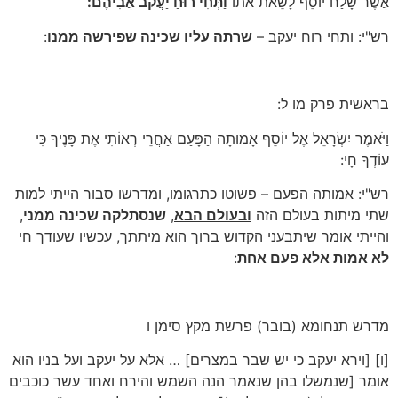
אֲשֶׁר שָׁלַח יוֹסֵף לָשֵׂאת אֹתוֹ
וַתְּחִי רוּחַ יַעֲקֹב אֲבִיהֶם:
רש"י: ותחי רוח יעקב –
שרתה עליו שכינה שפירשה ממנו
:
בראשית פרק מו ל:
וַיֹּאמֶר יִשְׂרָאֵל אֶל יוֹסֵף אָמוּתָה הַפָּעַם אַחֲרֵי רְאוֹתִי אֶת פָּנֶיךָ כִּי
עוֹדְךָ חָי:
רש"י: אמותה הפעם – פשוטו כתרגומו, ומדרשו סבור הייתי למות
שתי מיתות בעולם הזה
ובעולם הבא
,
שנסתלקה שכינה ממני
,
והייתי אומר שיתבעני הקדוש ברוך הוא מיתתך, עכשיו שעודך חי
לא אמות אלא פעם אחת
:
מדרש תנחומא (בובר) פרשת מקץ סימן ו
[ו] [וירא יעקב כי יש שבר במצרים] … אלא על יעקב ועל בניו הוא
אומר [שנמשלו בהן שנאמר הנה השמש והירח ואחד עשר כוכבים