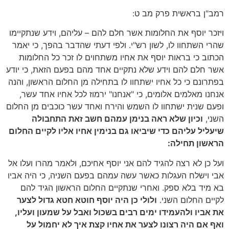
רמב"ן בראשית פרק מב ט:
ויזכר יוסף את החלומות אשר חלם להם – עליהם, וידע שנתקיימו
שהרי השתחוו לו, לשון רש"י. ולפי דעתי שהדבר בהפך, כי יאמר
הכתוב כי בראות יוסף את אחיו משתחוים לו זכר כל החלומות
אשר חלם להם וידע שלא נתקיים אחד מהם בפעם הזאת, כי יודע
בפתרונם כי כל אחיו ישתחוו לו בתחילה מן החלום הראשון, והנה
אנחנו מאלמים אלומים, כי "אנחנו" ירמוז לכל אחיו אחד עשר,
ופעם שנית ישתחוו לו השמש והירח ואחד עשר כוכבים מן החלום
השני,
וכיון שלא ראה בנימן עמהם חשב זאת התחבולה
שיעליל עליהם כדי שיביאו גם בנימין אחיו אליו לקיים החלום
הראשון תחילה:
ועל כן לא רצה להגיד להם אני יוסף אחיכם, ולאמר מהרו ועלו אל
אבי וישלח העגלות כאשר עשה עמהם בפעם השניה, כי היה אביו
בא מיד בלא ספק. ואחרי שנתקיים החלום הראשון הגיד להם
לקיים החלום השני.
ולולי כן היה יוסף חוטא חטא גדול לצער
את אביו ולהעמידו ימים רבים בשכול ואבל על שמעון ועליו,
ואף אם היה רצונו לצער את אחיו קצת איך לא יחמול על