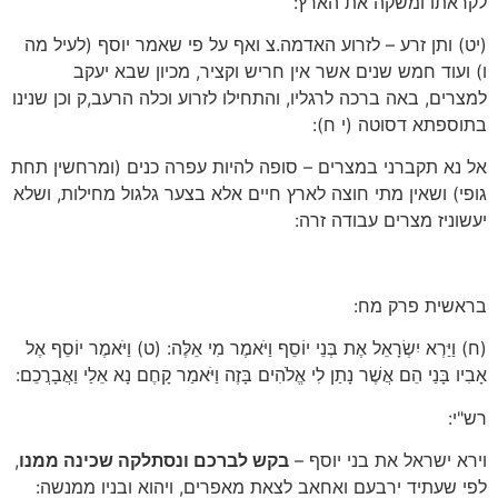
לקראתו ומשקה את הארץ:
(יט) ותן זרע – לזרוע האדמה.צ ואף על פי שאמר יוסף (לעיל מה
ו) ועוד חמש שנים אשר אין חריש וקציר, מכיון שבא יעקב
למצרים, באה ברכה לרגליו, והתחילו לזרוע וכלה הרעב,ק וכן שנינו
בתוספתא דסוטה (י ח):
אל נא תקברני במצרים – סופה להיות עפרה כנים (ומרחשין תחת
גופי) ושאין מתי חוצה לארץ חיים אלא בצער גלגול מחילות, ושלא
יעשוניז מצרים עבודה זרה:
בראשית פרק מח:
(ח) וַיַּרְא יִשְׂרָאֵל אֶת בְּנֵי יוֹסֵף וַיֹּאמֶר מִי אֵלֶּה: (ט) וַיֹּאמֶר יוֹסֵף אֶל
אָבִיו בָּנַי הֵם אֲשֶׁר נָתַן לִי אֱלֹהִים בָּזֶה וַיֹּאמַר קָחֶם נָא אֵלַי וַאֲבָרֲכֵם:
רש"י:
וירא ישראל את בני יוסף –
בקש לברכם ונסתלקה שכינה ממנו
,
לפי שעתיד ירבעם ואחאב לצאת מאפרים, ויהוא ובניו ממנשה: