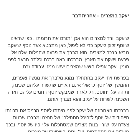
יעקב במצרים – אחרית דבר
שיעקב יורד למצרים הוא אכן "תורם את תרומתו". כפי שראינו
שיוסף זקוק ליעקב כדי לא ליפול, כאן מתבטא צעד נוסף שיעקב
מביא ברכה למצרים. הוא מברך את פרעה שהנילוס יעלה אל
פרעה וישקה את הארץ. מברכתו באה ברכה וכלתה הרעב לפני
הזמן. יעקב אפילו חשש שמצרים יעשו ממנו עבודה זרה.
בפרשת ויחי יעקב בהתחלה נמנע מלברך את מנשה ואפרים,
ההמשך של יוסף כי אולי אינם ראויים שתשרה עליהם שכינה,
ותוהה על ייחוסם. רק לאחר שמבקש יוסף רחמים עליהם חזרה
השכינה לשרות על יעקב והוא מברך אותם.
בברכתו האחרונה של יעקב לפני מיתתו ליוסף מכניס את תכונתו
הייחודית של יוסף ל"היכל התהילה" של הנצח ומברכו שבנות
צעדה עלי שור- בנות מצרים שמסתכלות על יופיו של יוסף. ובכך
משלים עם התפתחותו של יוסף והשפעתו על מצרים.