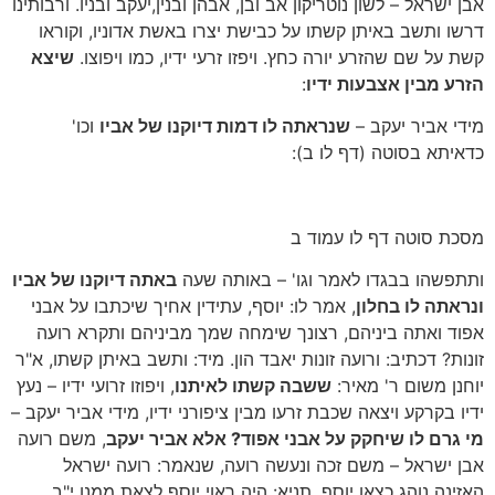
אבן ישראל – לשון נוטריקון אב ובן, אבהן ובנין,יעקב ובניו. ורבותינו
דרשו ותשב באיתן קשתו על כבישת יצרו באשת אדוניו, וקוראו
קשת על שם שהזרע יורה כחץ. ויפזו זרעי ידיו, כמו ויפוצו.
שיצא
הזרע מבין אצבעות ידיו
:
מידי אביר יעקב –
שנראתה לו דמות דיוקנו של אביו
וכו'
כדאיתא בסוטה (דף לו ב):
מסכת סוטה דף לו עמוד ב
ותתפשהו בבגדו לאמר וגו' – באותה שעה
באתה דיוקנו של אביו
ונראתה לו בחלון
, אמר לו: יוסף, עתידין אחיך שיכתבו על אבני
אפוד ואתה ביניהם, רצונך שימחה שמך מביניהם ותקרא רועה
זונות? דכתיב: ורועה זונות יאבד הון. מיד: ותשב באיתן קשתו, א"ר
יוחנן משום ר' מאיר:
ששבה קשתו לאיתנו
, ויפוזו זרועי ידיו – נעץ
ידיו בקרקע ויצאה שכבת זרעו מבין ציפורני ידיו, מידי אביר יעקב –
מי גרם לו שיחקק על אבני אפוד? אלא אביר יעקב
, משם רועה
אבן ישראל – משם זכה ונעשה רועה, שנאמר: רועה ישראל
האזינה נוהג כצאן יוסף. תניא: היה ראוי יוסף לצאת ממנו י"ב