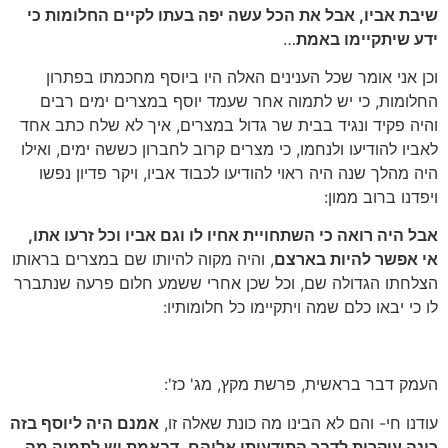
שיבת אביו, אבל את הכל עשה יפה בעתו לקיים החלומות כי
ידע שיתקיימו באמת
…
וכן אני אומר שכל הענינים האלה היו ביוסף מחכמתו בפתרון
החלומות, כי יש לתמוה אחר שעמד יוסף במצרים ימים רבים
והיה פקיד ונגיד בבית שר גדול במצרים, איך לא שלח כתב אחד
לאביו להודיעו ולנחמו, כי מצרים קרוב לחברון כששה ימים, ואילו
היה מהלך שנה היה ראוי להודיעו לכבוד אביו, ויקר פדיון נפשו
ויפדנו ברוב ממון:
אבל היה רואה כי השתחויית אחיו לו וגם אביו וכל זרעו אתו,
אי אפשר להיות בארצם
, והיה מקוה להיותו שם במצרים בראותו
הצלחתו הגדולה שם, וכל שכן אחרי ששמע חלום פרעה שנתברר
לו כי יבאו כלם שמה ויתקיימו כל חלומותיו:
העמק דבר בראשית, פרשת מקץ, מג' כז':
עודנו חי- והם לא הבינו מה כונת שאלה זו,
אמנם היה ליוסף בזה
כונה עיקרית לדבר התודעותו אליהם, דבאמת יש לתמוה מה