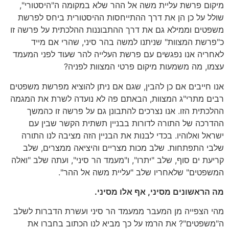
מיקום פרשת עליית משה אל ההר שלא במקומה ה"היסטורי",
שולל על כן הן את דרך ההתייחסות ההיסטורית ביחס לפרשת
משפטים וממילא גם את דרך ההתבוננות ההלכתית על פרשה זו
כ"פרשת המצוות" שניתנו למשה בהר סיני, שהרי אם מייד
לאחריה אנו נפגשים עם פרשת העלייה להר שעוד לפני המעמד
עצמו, מה משמעות מיקום פרטי המצוות לפניה?
אנו חייבים אם כן להבין, שגם אם ניתן להוציא מפרשת משפטים
רבים מתרי"ג המצוות, הבאתם פה לא נועדה לשרת את המגמה
ההלכתית הזו. אנו נצרכים להתבונן גם על פרשה זו כהמשך
ההדרכה של התורה לדורות בבניין תשתית הקשר שבין עם
ישראל ואלוהיו. בכדי לבנות את הבניין הזה מציבה לנו התורה
שלבי התפתחות. שלב מכות מצריים והיציאה ממצרים, שלב
קריעת ים סוף, שלב "יתרו", ו"מעמד הר סיני", ועתה שלב "ואלה
המשפטים" שלאחריו שלב "עליית משה אל ההר".
מה הראשונים מסיני, אף אלו מסיני.
מהי הצפייה מן המעבר ממעמד הר סיני ועשרת הדברות לשלב
ה"משפטים"? את הרמז על כך מביא לנו הכתוב בחברו את