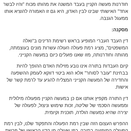
חודרנות מעשה הקניין בעבד המשנה את מהותו מכוח "והיו לבשר
אחד" האישותי שבינו לבין האדון, היא גם זו האמורה להוציא אותו
ממעגל הגנבה.
מסקנה:
דין העבד העברי המופיע בראש רשימת הדינים ב"ואלה
המשפטים", מציג רמת פעולה העולה עשרות מונים בעוצמתה,
מהותה וחודרנותה, מזו שאנו פועלים כיום במעשה הקנייני.
קיום העבדות בתורה אינו נובע מזילות האדם ההופך להיות
בבחינת "עובר לסוחר" אלא הוא ביטוי דווקא לעומק ההשפעה
והחדירה של המעשה הקנייני המצליח להגיע עד לרמת קשר של
אישות.
דין התורה מקפיץ אותנו אם כן במעשה הקניין מפעולה מילולית
וממעשה הסכמי של שליטה, זכות שימוש וניצול, לפעולה של
יצירה שהיא כמעשה הולדה, תוכנית וקיומית.
ההפרש העצום הזה שבין רמת הפעולה והתפקוד שלנו, לבין רמת
הפעולה המופיעה בתורה, כפי שעולה מן הדין הראשון של פרשת