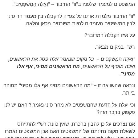
המשפטים למעמד שלפניו ב"וו" החיבור – "
וְ
אֵלֶּה הַמִּשְׁפָּטִים".
"וו" החיבור מלמדת אותנו על צפייה להקבלה בין מעמד הר סיני
לבין המשפטים העומדים להיות מפורטים מכאן והלאה.
על איזו הקבלה המדובר?
רש"י במקום מבאר.
"וְאֵלֶּה הַמִּשְׁפָּטִים – כל מקום שנאמר אלה פסל את הראשונים,
ואלה מוסיף על הראשונים,
מה הראשונים מסיני, אף אלו
מסיני
".
ונראה שהשוואה זו – "מה הראשונים מסיני אף אלו מסיני" תמוהה
ביותר.
וכי יעלה על הדעת שהמשפטים לא מהר סיני נאמרו? האם יש לנו
פקפוק בדבר הזה?
אנו נצרכים על כן להבין בהכרח, שאין כוונת רש"י להתייחס
לשאלת מקום נתינתם של המשפטים האם אכן המשפטים נאמרו