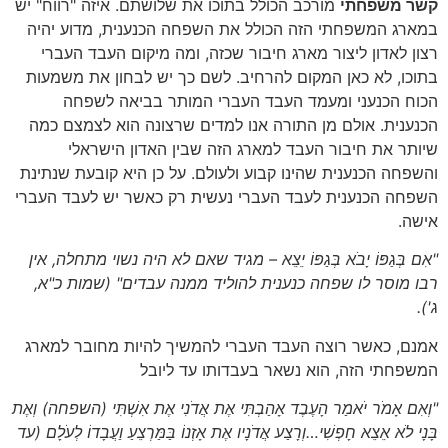
קשר משפחתי
מורכב הכולל בתוכו את שלושתם. איזה "רווח" יש
במארג המשפחתי הזה הכולל את השפחה הכנענית, מדוע יהיה
רצון לאדון ליצור מארג חיבור שכזה, ומה מיקום העבד העברי
בתוכו, לא כאן המקום להרחיב. לשם כך יש לבחון את משמעות
הכוח הכנעני ומעמד העבד העברי המותר בביאה לשפחה
הכנענית. אולם מן התורה אנו למדים שרצונה הוא לצמצם כמה
שיותר את חיבור העבד למארג הזה שבין האדון הישראלי
והשפחה הכנענית שהינו קבוע ולעולם. על כן היא קובעת שנתינת
השפחה הכנענית לעבד העברי נעשית רק כאשר יש לעבד העברי
אישה.
"אִם בְּגַפּוֹ יָבֹא בְּגַפּוֹ יֵצֵא – מגיד שאם לא היה נשוי מתחלה, אין
רבו מוסר לו שפחה כנענית להוליד ממנה עבדים"
(שמות כ"א,
ג')
.
אמנם, כאשר רוצה העבד העברי להמשיך להיות מחובר למארג
המשפחתי הזה, הוא נשאר בעבדותו עד ליובל
"וְאִם אָמֹר יֹאמַר הָעֶבֶד אָהַבְתִּי אֶת אֲדֹנִי אֶת אִשְׁתִּי
(השפחה)
וְאֶת
בָּנָי לֹא אֵצֵא חָפְשִׁי…וְרָצַע אֲדֹנָיו אֶת אָזְנוֹ בַּמַּרְצֵעַ וַעֲבָדוֹ לְעֹלָם
(עד