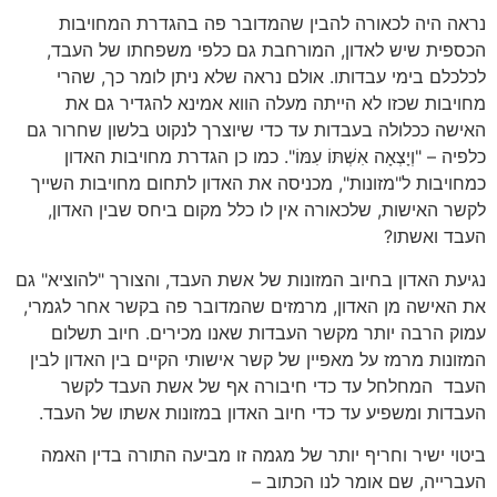
נראה היה לכאורה להבין שהמדובר פה בהגדרת המחויבות
הכספית שיש לאדון, המורחבת גם כלפי משפחתו של העבד,
לכלכלם בימי עבדותו. אולם נראה שלא ניתן לומר כך, שהרי
מחויבות שכזו לא הייתה מעלה הווא אמינא להגדיר גם את
האישה ככלולה בעבדות עד כדי שיוצרך לנקוט בלשון שחרור גם
כלפיה – "וְיָצְאָה אִשְׁתּוֹ עִמּוֹ". כמו כן הגדרת מחויבות האדון
כמחויבות ל"מזונות", מכניסה את האדון לתחום מחויבות השייך
לקשר האישות, שלכאורה אין לו כלל מקום ביחס שבין האדון,
העבד ואשתו?
נגיעת האדון בחיוב המזונות של אשת העבד, והצורך "להוציא" גם
את האישה מן האדון, מרמזים שהמדובר פה בקשר אחר לגמרי,
עמוק הרבה יותר מקשר העבדות שאנו מכירים. חיוב תשלום
המזונות מרמז על מאפיין של קשר אישותי הקיים בין האדון לבין
העבד המחלחל עד כדי חיבורה אף של אשת העבד לקשר
העבדות ומשפיע עד כדי חיוב האדון במזונות אשתו של העבד.
ביטוי ישיר וחריף יותר של מגמה זו מביעה התורה בדין האמה
העברייה, שם אומר לנו הכתוב –