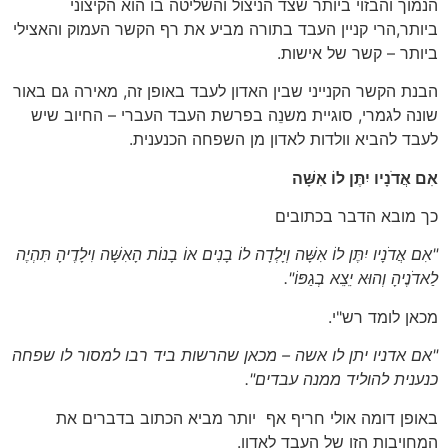
הנמוך והבזוי ביותר שצד הניצול והשליטה בו הוא הקיצוני
ביותר,הרי קניין העבד בתורה מביע את רף הקשר העמוק והאצילי
ביותר – קשר של אישות.
הבנת הקשר הקנייני שבין האדון לעבד באופן זה, מאירה גם באור
שונה לגמרי, סוגיית משנֵה בפרשת העבד העברי – החיוב שיש
לעבד להביא וולדות לאדון מן השפחה הכנענית.
אִם אֲדֹנָיו יִתֶּן לוֹ אִשָּׁה
כך מובא הדבר בכתובים
"אִם אֲדֹנָיו יִתֶּן לוֹ אִשָּׁה וְיָלְדָה לוֹ בָנִים אוֹ בָנוֹת הָאִשָּׁה וִילָדֶיהָ תִּהְיֶה
לַאדֹנֶיהָ וְהוּא יֵצֵא בְגַפּוֹ".
מכאן לומד רש"י.
"אם אדניו יתן לו אשה – מכאן שהרשות ביד רבו למסור לו שפחה
כנענית להוליד ממנה עבדים".
באופן דומה אולי חריף אף יותר מביא הכתוב בדברים את
המחויבות הזו של העבד לאדון.