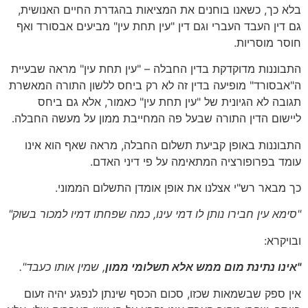
בלא כך, כשאנו בוחנים את המציאות בהגדרת החיים האנושית,
גם דין העבד העברי וגם דין "עין תחת עין" מביעים אבסורד ואף
חוסר מוסריות.
התבוננות מדוקדקת בדין החבלה – "עין תחת עין" מראה שבעיית
ה"אבסורד" מופיעה בדין זה לא רק ביחס ללשון התורה המאשרת
תגובה לא הגיונית של "עין תחת עין" כאמור, אלא גם ביחס
ליישום הדין התורה שבעל פה המחייבת ממון על מעשה החבלה.
התבוננות באופן קביעת תשלום החבלה, מראה שאף הוא אינו
עומד בפרופורציה המתאימה על פי דיני האדם.
כך מבאר רש"י אצלנו את אופן אומדן התשלום הממוני.
"סימא עין חבירו נותן לו דמי עינו, כמה שפחתו דמיו למכור בשוק
"
ובויקרא:
"אינו נתינת מום ממש אלא תשלומי ממון
, שמין אותו כעבד
".
אין ספק שבשמאות שכזו, סכום הכסף שינתן לנפגע יהיה זעום