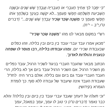
"כִּי יִמָּכֵר לְךָ אָחִיךָ הָעִבְרִי אוֹ הָעִבְרִיָּה וַעֲבָדְךָ שֵׁשׁ שָׁנִים וּבַשָּׁנָה
הַשְּׁבִיעִת תְּשַׁלְּחֶנּוּ חָפְשִׁי מֵעִמָּךְ…לֹא יִקְשֶׁה בְעֵינֶךָ בְּשַׁלֵּחֲךָ אֹתוֹ
חָפְשִׁי מֵעִמָּךְ כִּי
מִשְׁנֶה שְׂכַר שָׂכִיר
עֲבָדְךָ שֵׁשׁ שָׁנִים…"
(דברים
ט"ו,י"ב – י"ח)
.
רש"י במקום מבאר לנו מהו "
מִשְׁנֶה שְׂכַר שָׂכִיר
"
"מכאן אמרו עבד עברי עובד בין ביום ובין בלילה. וזהו כפלים
שבעבודת שכירי יום.
ומהו עבודתו בלילה, רבו מוסר לו שפחה
כנענית והולדות לאדון
".
הכתוב מבאר שהעבד העברי בניגוד לשכיר הרגיל, עובד כפליים
מן השכיר הרגיל. אם השכיר הרגיל עובד ביום אך לא בלילה, הרי
העבד העברי עובד גם ביום וגם בלילה. אולם ברור היה לחז"ל
שעבודת העבד אינה שיעבוד של עבודה ללא סוף. כך לומדת
הגמרא בקידושין.
"וכי תעלה על דעתך שעבד עברי עובד בין ביום ובין בלילה? והלא
כבר נאמר
(דברים ט"ו)
כי טוב לו עמך, עמך במאכל, עמך