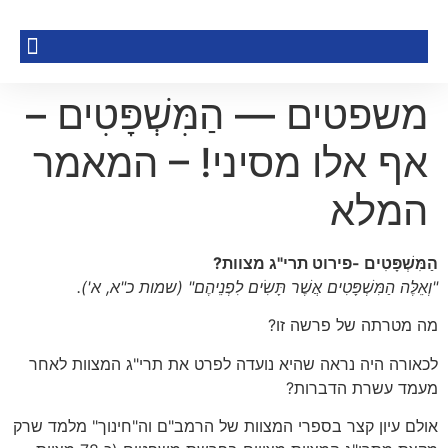
משפטים — הַמִּשְׁפָּטִים –
אף אלו מסיני! – המאמר
המלא
הַמִּשְׁפָּטִים -פירוט תרי"ג מצוות?
"וְאֵלֶּה הַמִּשְׁפָּטִים אֲשֶׁר תָּשִׂים לִפְנֵיהֶם"
(שמות כ"א, א')
.
מה מטרתה של פרשה זו?
לכאורה היה נראה שהיא נועדה לפרט את תרי"ג המצוות לאחר
מעמד עשרת הדברות?
אולם עיון קצר בספרי המצוות של הרמב"ם וה"חינוך" מלמד שרק