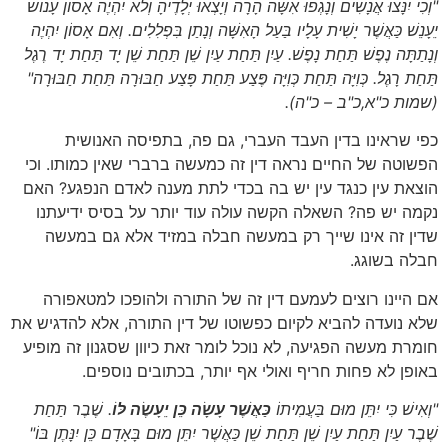
"וְכִי יִנָּצוּ אֲנָשִׁים וְנָגְפוּ אִשָּׁה הָרָה וְיָצְאוּ יְלָדֶיהָ וְלֹא יִהְיֶה אָסוֹן עָנוֹשׁ
יֵעָנֵשׁ כַּאֲשֶׁר יָשִׁית עָלָיו בַּעַל הָאִשָּׁה וְנָתַן בִּפְלִלִים. וְאִם אָסוֹן יִהְיֶה
וְנָתַתָּה נֶפֶשׁ תַּחַת נָפֶשׁ. עַיִן תַּחַת עַיִן שֵׁן תַּחַת שֵׁן יָד תַּחַת יָד רֶגֶל
תַּחַת רָגֶל. כְּוִיָּה תַּחַת כְּוִיָּה פֶּצַע תַּחַת פָּצַע חַבּוּרָה תַּחַת חַבּוּרָה"
(שמות כ"א,כ"ב – כ"ה)
.
כפי שראינו בדין העבד העברי, גם פה, בתפיסה האנושית
הפשוטה של החיים נראה דין זה כמעשה ברברי שאין כמותו. וכי
הוצאת עין כנגד עין יש בה בכדי לתת מענה לאדם הנפגע? האם
נקמה יש פה? השאלה הקשה עולה עוד יותר על בסיס ידיעתנו
שדין זה אינו שייך רק במעשה חבלה במזיד אלא גם במעשה
חבלה בשוגג.
אם היינו רוצים לעמעם דין זה של התורה ולהופכו למטאפורה
שלא נועדה להביא לקיום כפשוטו של דין התורה, אלא להדגיש את
חומרת מעשה הפגיעה, לא נוכל לומר זאת כיוון שסגנון זה מופיע
באופן לא פחות חריף ואולי אף יותר, בכתובים נוספים.
"וְאִישׁ כִּי יִתֵּן מוּם בַּעֲמִיתוֹ
כַּאֲשֶׁר עָשָׂה כֵּן יֵעָשֶׂה לּוֹ
. שֶׁבֶר תַּחַת
שֶׁבֶר עַיִן תַּחַת עַיִן שֵׁן תַּחַת שֵׁן כַּאֲשֶׁר יִתֵּן מוּם בָּאָדָם כֵּן יִנָּתֶן בּוֹ
"