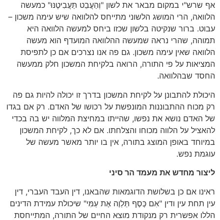
אף שרש"י במקום מבאר את לשון "וְהַעֲבֵט תַּעֲבִיטֶנּוּ" כמעשה
הלוואה, הרי המושג הלשוני מתייחס להלוואה שיש עימה משכון –
עבוט. ברור שנקיטה בלשון שכזו ביחס למעשה הלוואה היא
תמוהה, שהרי נראה שמעשה ההלוואה המועדף הוא מעשה
הלוואה שאין עימה משכון. גם פה אנו נצרכים אם כן לתפיסת
המציאות על פי התורה, הרואה בלקיחת המשכון חלק ממעשה
החסד שבהלוואה.
היכולת להתבונן על לקיחת המשכון בדרך זו יכולה להיות גם פה
רק מכוח ההתבוננות המונפשת על רכושו של האדם. רק אם בגדו
של האדם נושא את נפשו, שהייתו במחיצת המלווה יש בה בכדי
להאציל על הלווה מכוחו והצלחתו. אם לא כך, לקיחת המשכון
במיוחד באופן המוצג בתורה, אין בו יותר מאשר מעשה של
עוגמת נפש.
ליצור מחדש את מעמד הר סיני
ראינו אם כן בשלושת הדוגמאות שהבאנו, דין העבד העברי, דין
עין תחת עין ודין "אִם כֶּסֶף תַּלְוֶה אֶת עַמִּי" שיכולת עמידת הדינים
הללו אפשרית רק מנקודת מוצא החיים של התורה, המתייחסת