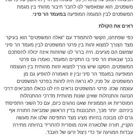
משפטים, הוא שמאפשר לנו לחבר חיבור מהותי בין מגמת
המשפטים לבין המגמה המופיעה
במעמד הר סיני
.
רֹאִים אֶת הַקּוֹלֹת
כפי שפתחנו, הקושי להתמודד עם "
ו
אלה המשפטים" הוא בעיקר
מצד הצורך למצוא זהות בין פרטי המשפטים לבין מעמד הר סיני
שמשם הם מגיעים. היה ברור לנו שהזהות אינה יכולה להסתכם
בכך שבאותו הר סיני בו התקיים המעמד, נאמרו גם פרטי
המשפטים. הסקנו שיש צורך למצוא זהות מהותית בין העוצמה
המופיעה במעמד הר סיני ובין זו האמורה להופיע גם מן
המשפטים. על פניו, לא נראה היה לזהות בפרטי המשפטים
עוצמה שכזו. פרטי המשפטים נראים היו לנו ככאלו המביאים דרכי
הנהגה והתנהלות שאינן שונות מהותית מדרכי ההתנהלות
המוסריות או הממוניות שאנו נוהגים כיום, עם כל השוני התפיסתי
ביניהם. יותר מכך, התבוננות בדין הראשון שמביאה התורה אף
גרם לנו מבוכה בהיותו מציג מצד התפיסה שלנו את מעשה
הקניין, תורה שלכאורה אינה מוסרית להחריד בהיותה מתירה
עבדות המגיעה עד כדי ניצול זרעו של העבד.