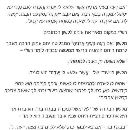
"אִם רָעָה בְּעֵינֵי אֲדֹנֶיהָ אֲשֶׁר <לא> לוֹ יְעָדָהּ וְהֶפְדָּהּ לְעַם נָכְרִי לֹא
יִמְשֹׁל לְמָכְרָהּ בְּבִגְדוֹ בָהּ. וְאִם לִבְנוֹ יִיעָדֶנָּה כְּמִשְׁפַּט הַבָּנוֹת יַעֲשֶׂה
לָּהּ. אִם אַחֶרֶת יִקַּח לוֹ שְׁאֵרָהּ כְּסוּתָהּ וְעֹנָתָהּ לֹא יִגְרָע
".
רש"י במקום מאיר את עינינו ללשון הכתובים.
מלשון "אִם רָעָה בְּעֵינֵי אֲדֹנֶיהָ" המבליטה יחס עמוק הרבה מעבר
לרמת היחס הנהוגה בריצוי ממעשה עבודה לומד רש"י –
"
שלא נשאה חן בעיניו לכונסה".
מלשון ה"יעוד" של "אֲשֶׁר <לא> לוֹ יְעָדָהּ" הוא לומד.
"שהיה לו ליעדה ולהכניסה לו לאשה, וכסף קנייתה הוא כסף
קידושיה. כאן רמז לך הכתוב שמצוה ביעוד ורמז לך שאינה צריכה
קדושין אחרים".
מלשון הבגידה של "לֹא יִמְשֹׁל לְמָכְרָהּ בְּבִגְדוֹ בָהּ", העוברת אף
היא את פרופורציית היחס שבין עובד ומעביד הוא לומד –
"בבגדו בה – אם בא לבגוד בה, שלא לקיים בה מצות ייעוד…".