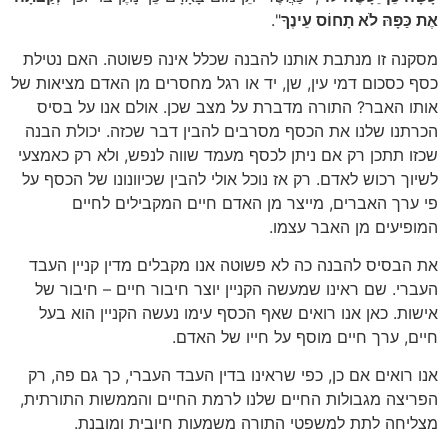
אֶת כַּפָּהּ לֹא תָחוֹס עֵינֶךָ
".
מסקנה זו מנתבת אותנו להבנה שכלל אינה פשוטה. האם נטילת
כסף כסכום דמי עין, שן, יד או רגל מחסרים מן האדם מציאות של
אותו האבר? התורה מדברת על מצב שכן. אולם אנו על בסיס
הכרתנו שלנו את הכסף מסרבים להבין דבר שכזה. יכולת הבנה
שכזו תתכן רק אם ניתן לכסף מעמד שווה לנפש, ולא רק כאמצעי
לשיוך רכוש לאדם. רק אז נוכל אולי להבין שכיוונונו של הכסף על
פי ערך האברים, מייצר מן האדם חיים המקבילים לחיים
המופיעים מן האבר עצמו.
את הבסיס להבנה כה לא פשוטה אנו מקבלים מדין קניין העבד
העברי. שם ראינו שמעשה הקניין יוצר חיבור חיים – חיבור של
אישות. כאן אנו רואים שאף הכסף עימו נעשה הקניין הוא בעל
חיים, ערך חיים מוסף על חייו של האדם.
אנו רואים אם כן, כפי שראינו בדין העבד העברי, כך גם פה, רק
הפריצה מגבולות החיים שלנו לרמת החיים והממשות התורתית,
מצליחה לתת למשפטי התורה משמעות חיובית ומובנת.