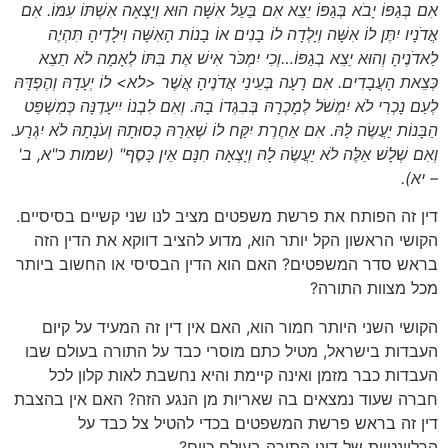
אִם בְּגַפּוֹ יָבֹא בְּגַפּוֹ יֵצֵא אִם בַּעַל אִשָּׁה הוּא וְיָצְאָה אִשְׁתּוֹ עִמּוֹ. אִם
אֲדֹנָיו יִתֶּן לוֹ אִשָּׁה וְיָלְדָה לוֹ בָנִים אוֹ בָנוֹת הָאִשָּׁה וִילָדֶיהָ תִּהְיֶה
לַאדֹנֶיהָ וְהוּא יֵצֵא בְגַפּוֹ…וְכִי יִמְכֹּר אִישׁ אֶת בִּתּוֹ לְאָמָה לֹא תֵצֵא
כְּצֵאת הָעֲבָדִים. אִם רָעָה בְּעֵינֵי אֲדֹנֶיהָ אֲשֶׁר <לא> לוֹ יְעָדָהּ וְהֶפְדָּהּ
לְעַם נָכְרִי לֹא יִמְשֹׁל לְמָכְרָהּ בְּבִגְדוֹ בָהּ. וְאִם לִבְנוֹ יִיעָדֶנָּה כְּמִשְׁפַּט
הַבָּנוֹת יַעֲשֶׂה לָּהּ. אִם אַחֶרֶת יִקַּח לוֹ שְׁאֵרָהּ כְּסוּתָהּ וְעֹנָתָהּ לֹא יִגְרָע.
וְאִם שְׁלָשׁ אֵלֶּה לֹא יַעֲשֶׂה לָהּ וְיָצְאָה חִנָּם אֵין כָּסֶף"
(שמות כ"א, ב'
– יא)
.
דין זה הפותח את פרשת משפטים מציב לנו שני קשיים בסיסיים.
הקושי הראשון הקל יותר הוא, מדוע להציב דווקא את הדין הזה
בראש סדר המשפטים? האם הוא הדין הבסיסי או החשוב ביותר
מכל מצוות התורה?
הקושי השני היותר חמור הוא, האם אין דין זה המעיד על קיום
העבדות בישראל, מטיל כתם מוסרי כבד על התורה בעולם שבו
העבדות כבר מזמן ואינה קיימת והיא נחשבת לאות קלון לכל
חברה שעוד נמצאים בה שאריות מן הנגע הזה? האם אין בהצבת
דין זה בראש פרשת המשפטים בכדי להטיל צל כבד על
הרלוונטיות של דיני התורה בעולם כיום?