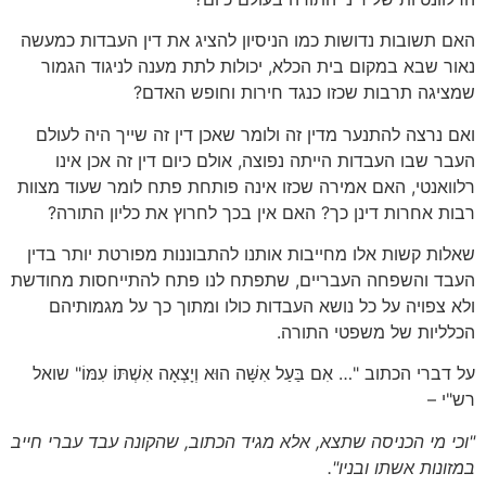
האם תשובות נדושות כמו הניסיון להציג את דין העבדות כמעשה
נאור שבא במקום בית הכלא, יכולות לתת מענה לניגוד הגמור
שמציגה תרבות שכזו כנגד חירות וחופש האדם?
ואם נרצה להתנער מדין זה ולומר שאכן דין זה שייך היה לעולם
העבר שבו העבדות הייתה נפוצה, אולם כיום דין זה אכן אינו
רלוואנטי, האם אמירה שכזו אינה פותחת פתח לומר שעוד מצוות
רבות אחרות דינן כך? האם אין בכך לחרוץ את כליון התורה?
שאלות קשות אלו מחייבות אותנו להתבוננות מפורטת יותר בדין
העבד והשפחה העבריים, שתפתח לנו פתח להתייחסות מחודשת
ולא צפויה על כל נושא העבדות כולו ומתוך כך על מגמותיהם
הכלליות של משפטי התורה.
על דברי הכתוב "… אִם בַּעַל אִשָּׁה הוּא וְיָצְאָה אִשְׁתּוֹ עִמּוֹ" שואל
רש"י –
"וכי מי הכניסה שתצא, אלא מגיד הכתוב, שהקונה עבד עברי חייב
במזונות אשתו ובניו".