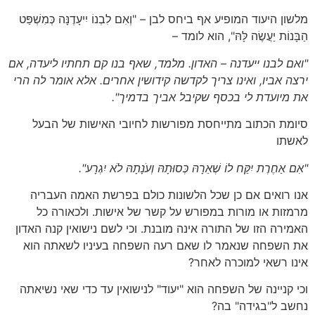
מלשון היעוד המופיע אף ביחס לבן – "וְאִם לִבְנוֹ יִיעָדֶנָּה כְּמִשְׁפַּט
הַבָּנוֹת יַעֲשֶׂה לָּהּ", הוא לומד –
"ואם לבנו ייעדנה – האדון. מלמד, שאף בנו קם תחתיו ליעדה, אם
ירצה אביו, ואינו צריך לקדשה קידושין אחרים. אלא אומר לה הרי
את מיועדת לי בכסף שקיבל אביך בדמיך".
סיומת הכתוב מתייחסת מפורשות לחיובי האישות של הבעל
לאשתו
"אִם אַחֶרֶת יִקַּח לוֹ שְׁאֵרָהּ כְּסוּתָהּ וְעֹנָתָהּ לֹא יִגְרָע".
אנו רואים אם כן שכל הלשונות כולם בפרשת האמה העבריה
מרמזות או מורות במפורש על קשר של אישות. ולכאורה כל
האמירה הזו של התורה אינה מובנת. וכי לשם נישואין קנה האדון
את השפחה שנאמר לו שאם רעה השפחה בעיניו לשאתה הוא
אינו רשאי למוכרה לאחר?
וכי קניינה של השפחה הוא "יעוד" לנישואין עד כדי שאי נשיאתה
נחשב ל"בגידה" בה?