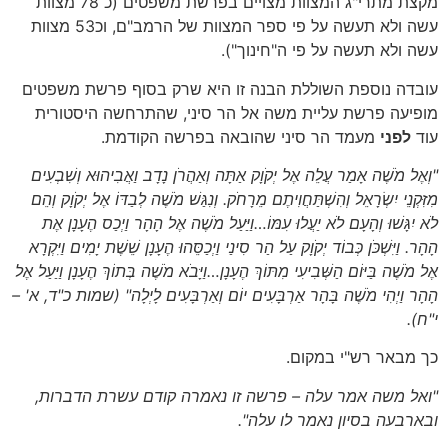
מקצת מתרי"ג המצוות מצויים בפרשת משפטים (כ 78 מצוות
עשה ולא תעשה על פי ספר המצוות של הרמב"ם, וכ53 מצוות
עשה ולא תעשה על פי ה"חינוך").
עובדה נוספת השוללת הבנה זו היא שרק בסוף פרשת משפטים
מופיעה פרשת עליית משה אל הר סיני, שהתרחשה היסטורית
עוד
לפני
מעמד הר סיני שהובאה בפרשה הקודמת.
"וְאֶל מֹשֶׁה אָמַר עֲלֵה אֶל יְקֹוָק אַתָּה וְאַהֲרֹן נָדָב וַאֲבִיהוּא וְשִׁבְעִים
מִזִּקְנֵי יִשְׂרָאֵל וְהִשְׁתַּחֲוִיתֶם מֵרָחֹק. וְנִגַּשׁ מֹשֶׁה לְבַדּוֹ אֶל יְקֹוָק וְהֵם
לֹא יִגָּשׁוּ וְהָעָם לֹא יַעֲלוּ עִמּוֹ…וַיַּעַל מֹשֶׁה אֶל הָהָר וַיְכַס הֶעָנָן אֶת
הָהָר. וַיִּשְׁכֹּן כְּבוֹד יְקֹוָק עַל הַר סִינַי וַיְכַסֵּהוּ הֶעָנָן שֵׁשֶׁת יָמִים וַיִּקְרָא
אֶל מֹשֶׁה בַּיּוֹם הַשְּׁבִיעִי מִתּוֹךְ הֶעָנָן…וַיָּבֹא מֹשֶׁה בְּתוֹךְ הֶעָנָן וַיַּעַל אֶל
הָהָר וַיְהִי מֹשֶׁה בָּהָר אַרְבָּעִים יוֹם וְאַרְבָּעִים לָיְלָה"
(שמות כ"ד, א' –
י"ח)
.
כך מבאר רש"י במקום.
"ואל משה אמר עלה – פרשה זו נאמרה קודם עשרת הדברות,
ובארבעה בסיון נאמר לו עלה".