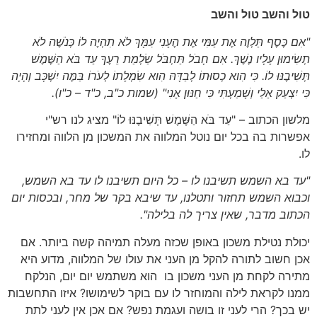
טול והשב טול והשב
"אִם כֶּסֶף תַּלְוֶה אֶת עַמִּי אֶת הֶעָנִי עִמָּךְ לֹא תִהְיֶה לוֹ כְּנֹשֶׁה לֹא
תְשִׂימוּן עָלָיו נֶשֶׁךְ. אִם חָבֹל תַּחְבֹּל שַׂלְמַת רֵעֶךָ עַד בֹּא הַשֶּׁמֶשׁ
תְּשִׁיבֶנּוּ לוֹ. כִּי הִוא כְסוּתוֹ לְבַדָּהּ הִוא שִׂמְלָתוֹ לְעֹרוֹ בַּמֶּה יִשְׁכָּב וְהָיָה
כִּי יִצְעַק אֵלַי וְשָׁמַעְתִּי כִּי חַנּוּן אָנִי"
(שמות כ"ב, כ"ד – כ"ו)
.
מלשון הכתוב – "עַד בֹּא הַשֶּׁמֶשׁ תְּשִׁיבֶנּוּ לוֹ" מציג לנו רש"י
אפשרות בה בכל יום נוטל המלווה את המשכון מן הלווה ומחזירו
לו.
"עד בא השמש תשיבנו לו – כל היום תשיבנו לו עד בא השמש,
וכבוא השמש תחזור ותטלנו, עד שיבא בקר של מחר, ובכסות יום
הכתוב מדבר, שאין צריך לה בלילה".
יכולת נטילת משכון באופן שכזה מעלה תמיהה קשה ביותר. אם
אכן חשוב לתורה להקל מן העני את עולו של המלווה, מדוע היא
מתירה לקחת מן העני משכון בו הוא משתמש יום יום, הנלקח
ממנו לקראת לילה והמוחזר לו עם בוקר לשימושו? איזו התחשבות
יש בכך? הרי לעני זו בושה ועגמת נפש? אם אכן אין לעני לתת