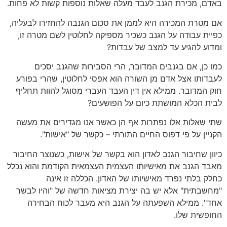
באדם, מכירת הגנב לעבד מעלה שאלות נוספות קשות לא פחות.
אם מטרת המכירה היא לממן את סכום הגנבה להחזירו לבעליה,
כפיית עבודה על הגנב כשכיר מספיקה לחלוטין לשם מטרה זו,
ומדוע להגיע עד למצב של עבדות?
כמו כן, אם בגנבים המדובר, הרי הסבירות שהגנב יסכים
לעבדותו אצל אדם מן השורה הוא אפסי לחלוטין, שהרי בפורע
חוק המדובר. ממילא אין דין העבד העברי מסוגל להוות תחליף
לבית הכלא המושתת כיום על הפושעים?
שתי שאלות אלו נפתרות אף הן כאשר אנו מגדירים את מעשה
הקניין על פי דפוס החיים התורתי – כקשר של "אישות".
כיוון שחיבור הגנב לאדון הוא בקשר של אישות, כשנוצר החיבור
מאבד הגנב את מאישיותו העצמית העצמאית הקודמת והוא נכלל
כחלק בלתי נפרד מאישיותו של האדון. הכללה זו אינה
"מחשבתית" אלא יש בה יצירת מציאות חדשה של "והיו לבשר
אחד". ממילא השפעתה על הגנב היא מעבר לכוח הבחירה
החופשית שלו.