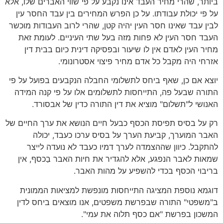
ביותר, שהרי מחיר העבד אינו נקבע על פי שווי האברים שלו, אלא
על פי יכולת עבודתו. על כן הפרש המחירים בין עבד החסר עין
לבין עבד שאינו חסר העין יהיה קטן, שהרי לרוב העבודות מוכשר
העבד חסר העין לא פחות מזה בעל שתי העיניים. לעומת זאת
מחיר העין לאדם אין לו שיעור ובפסיקה דינית כיום בבית דין
אזרחי היה מקבל כל אדם מחיר פיצוי אסטרונומי.
יוצא אם כן, שאף ביחס לתשלומי החבלה הנקבעים בפועל על פי
התורה שבעל פה, התייחסות לתשלומים אלו על פי קנה המידה
האנושי ל"תשלום" מוציא את דין התורה כדין של אבסורד.
רק על בסיס תפיסת הכסף כבעל חיים הנושא את ערך החיים של
האבר המוערך, קביעת הערך על בסיס ערכו כעבד, יכולה
להתקבל. כיוון שההצמדה לערך דמיו כעבד לא נועדה לייצר
שמאות לאבר הנפגע, אלא להגדיר את חיות האבר בַכסף, אין
בריבוי הכסף בכדי להשפיע על מהות האבר.
דוגמא נוספת המציגה התייחסות מונפשת למציאות הממונית
ב"משפטי" התורה שבפרשת משפטים, אנו מוצאים ביחס לדין
המשכון בפרשת "אם כסף תלוה את עמי".