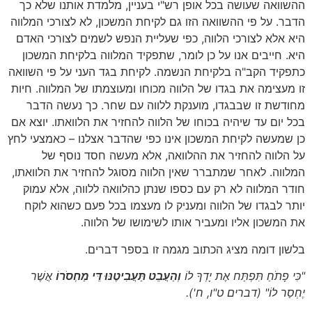
ההשוואה שעושה בכל אופן רש"י בעניין, מלמדת אותנו שלא כך
הדבר. על פי ההשוואה הזו גם לקיחת המשכון, לא לצורכי המלווה
היא אלא לצורכי הלווה, כפי שעליית הנפש לשמים לצורכי האדם
היא. חייבים אנו על כן לומר, שתפקיד המלווה בלקיחת המשכון
כתפקיד הקב"ה בלקיחת הנשמה. לקיחת בגד העני על פי השוואה
זו מעצימה את בגדו של הלווה מכוחו ומעוצמתו של המלווה. חיות
מחודשת זו שבבגדו, מוענקת ללווה עם שחר. כך נעשה הדבר
בכל יום עד שיהיה בכוחו של הלווה להחזיר את הלוואתו. יוצא אם
כן שמעשה לקיחת המשכון אינו כפי שהדבר אצלנו – כאמצעי לחץ
על הלווה להחזיר את ההלוואה, אלא מעשה חסד נוסף של
המלווה. לאחר שמתברר שאין הלווה מסוגל להחזיר את הלוואתו,
חודר המלווה לא רק עם כספו שנתן כהלוואה ללווה, אלא עמוק
יותר לבגדו של הלווה ומעניק לו מעצמו בכל פעם כשהוא לוקח
את המשכון אליו ומעביר אותו לשימושו של הלווה.
בלשון דומה מציג הכתוב מגמה זו בספר דברים.
"כִּי פָתֹחַ תִּפְתַּח אֶת יָדְךָ לוֹ
וְהַעֲבֵט תַּעֲבִיטֶנּוּ דֵּי מַחְסֹרוֹ
אֲשֶׁר
יֶחְסַר לוֹ"
(דברים ט"ו, ח')
.