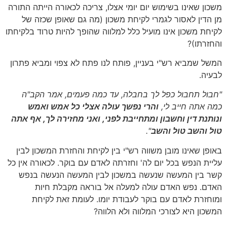
משכון שאינו בשימוש יום יומי אצלו, צריכה לכאורה הייתה התורה
מן הדין לאסור לגמרי לקיחת משכון (מה גם שאופן שכזה של
לקיחת משכון אינו מועיל כלל למלווה שהופך להיות טרוד בלקיחתו
והחזרתו)?
המשל שמביא רש"י בעניין, פותח לנו פתח לא צפוי ומביא פתרון
לבעיה.
"חבול תחבול כפל לך בחבלה, עד כמה פעמים, אמר הקב"ה
כמה אתה חייב לי,
והרי נפשך עולה אצלי כל אמש ואמש
ונותנת דין וחשבון ומתחייבת לפני, ואני מחזירה לך, אף אתה
טול והשב טול והשב
".
באופן שאינו מובן משווה רש"י בין לקיחת והחזרת המשכון לבין
עליית הנפש בכל יום לה' וחזרתה לאדם עם בוקר. לכאורה אין כל
קשר בין המעשה שנעשה במשכון לבין המעשה הנעשה בנפש
האדם. נפש האדם עולה למעלה אל בוראה מקבלת חיות
ומוחזרת לאדם עם בוקר לעבודת יומו. לעומת זאת לקיחת
המשכון היא לצורכי המלווה ולא הלווה?