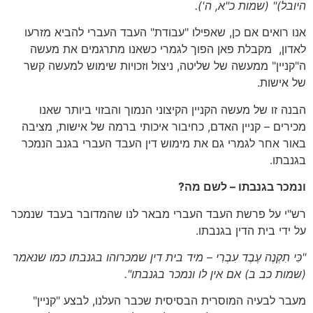
היובל)" (שמות כ"א, ה')
.
אנו רואים אם כן, שאפילו "עבודת" העבד העברי להביא מזרעו
לאדון, מקבלת פאן הפוך לגמרי כשאנו מתרגמים את מעשה
ה"קניין" ממעשה של שליטה, ניצול וזכויות שימוש למעשה קשר
של אישות.
הבנה זו של מעשה הקניין הקיצוני הנמוך והבזוי ביותר שאנו
מכירים – קניין האדם, כחיבור איכותי ברמה של אישות, מציבה
באור אחר לגמרי גם את מימוש דין העבד העברי בגנב הנמכר
בגנבתו.
ונמכר בגנבתו – לשם מה?
רש"י על פרשת העבד העברי מבאר לנו שהמדובר בעבד שנמכר
על ידי בית הדין בגנבתו.
"כִּי תִקְנֶה עֶבֶד עִבְרִי
–
מיד בית דין שמכרוהו בגנבתו כמו שנאמר
(שמות כב ב)
אם אין לו ונמכר בגנבתו".
מעבר לבעיה המוסרית הבסיסית שכבר העלנו, לבצע "קניין"