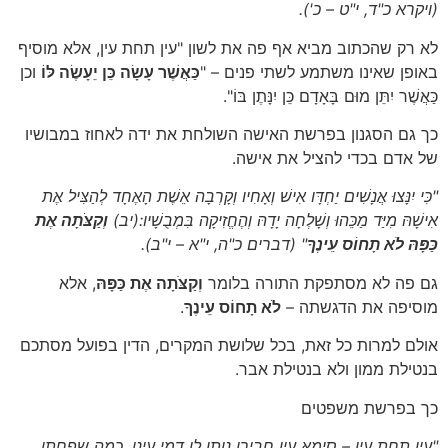
(ויקרא כ"ד, י"ט – כ')
.
לא רק שהכתוב מביא אף פה את לשון "עין תחת עין, אלא מוסיף
באופן שאינו משתמע לשתי פנים – "
כַּאֲשֶׁר עָשָׂה כֵּן יֵעָשֶׂה לּוֹ
וכן
כַּאֲשֶׁר יִתֵּן מוּם בָּאָדָם כֵּן יִנָּתֶן בּוֹ".
כך גם הסגנון בפרשת האישה השולחת את ידה לאחוז במבושיו
של אדם בכדי להציל את אישה.
"כִּי יִנָּצוּ אֲנָשִׁים יַחְדָּו אִישׁ וְאָחִיו וְקָרְבָה אֵשֶׁת הָאֶחָד לְהַצִּיל אֶת
אִישָׁהּ מִיַּד מַכֵּהוּ וְשָׁלְחָה יָדָהּ וְהֶחֱזִיקָה בִּמְבֻשָׁיו:(יב)
וְקַצֹּתָה אֶת
כַּפָּהּ לֹא תָחוֹס עֵינֶךָ
"
(דברים כ"ה, י"א – י"ב)
.
גם פה לא מסתפקת התורה בלומר
וְקַצֹּתָה אֶת כַּפָּהּ
, אלא
מוסיפה את הדגשתה –
לֹא תָחוֹס עֵינֶךָ
.
אולם למרות כל זאת, בכל שלושת המקרים, הדין בפועל מסתכם
בנטילת ממון ולא בנטילת אבר.
כך בפרשת משפטים
"עין תחת עין – סימא עין חבירו נותן לו דמי עינו, כמה שפחתו