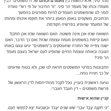
מהר סיני, אלא להשוות בין
מעמדם וכוחם
של ה"משפטים" לבין
מעמדו וכוחו של מעמד הר סיני. "וו" החיבור על פי רש"י נועדה
לומר לנו שהמשפטים העומדים להיות מפורטים בהמשך
הכתובים, משקפים באופן הנאמן ביותר את תוקפו איכותו ומהותו
של המעמד שהופיע בפרשיה הקודמת.
השוואה שכזו אכן אינה פשוטה. האם השוואה שכזו אכן תתכן?
האם קיימת במשפטים מגמה עצומה שכזו? ואם כך הדבר, האם
ישנה צפייה של התורה שהעוסקים ב"משפטים" יגיעו ונגעו באותו
הגובה ובאותה עוצמת החיים שהופיע לעם ישראל בעצם מעמד
הר סיני?
התבוננות בפרטי המשפטים תראה לנו שכן, ולא בטוח שדעתנו
על כך תהיה נוחה…
נגיעה ראשונית בעניין, נוכל לקבל מהתייחסות לדין הראשון של
פרשת משפטים – דין העבד העברי.
קניין שהוא אישות
"כִּי תִקְנֶה עֶבֶד עִבְרִי שֵׁשׁ שָׁנִים יַעֲבֹד וּבַשְּׁבִעִת יֵצֵא לַחָפְשִׁי חִנָּם.