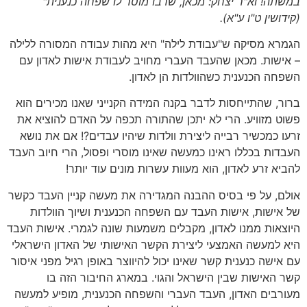
במשתה! וא"ר יצחק: מכאן, שרבו מוסר לו שפחה כנענית"
(קידושין ט"ו ע"א)
.
הגמרא מסיקה ש"עבודת לילה" היא מהות עבודה המסורה ללילה
– אישות. מכאן שהעבד העברי מחויב לעבודת אישות לאדון עם
השפחה הכנענית כשהוולדות הן לאדון.
ברור, שהתייחסות לדבר בקנה המידה הקנייני שאנו מכירים הוא
פשוט מזוויע. הרי לא יתכן שהתורה תכפה על האדם להוציא את
זרעו כמכשיר רבייה ליצירת וולדות שיהיו עבדים?! אם את נושא
העבדות בכללו ראינו כמעשה שאינו מוסרי ופסול, הרי חיוב העבד
להביא זרע לאדון, הוא מעוות עשרות מונים עוד יותר!
אולם, על פי בסיס ההבנה המגדירה את מעשה קניין העבד כקשר
של אישות, אישות העבד עם השפחה הכנענית ושיוך הוולדות
היוצאות ממנו לאדון, מקבלים משמעות שונה לגמרי. אישות העבד
היא למעשה האמצעי ליצירת הקשר האישותי של האדון הישראלי
עם אישה כנענית קשר שאינו יכול להיווצר באופן רגיל מפני איסור
קשר האישות שבין הישראל והגוי. במארג החיבור הזה בו
מעורבים האדון, העבד העברי והשפחה הכנענית, מופיע למעשה