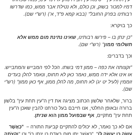
דמיו למכור בשוק, וכן כולם, ולא נטילת אבר ממש, כמו שדרשו
רבותינו בפרק החובל"
(בבא קמא פ"ד, א')
(רש"י שם)
.
כך בויקרא:
"כן ינתן בו – פירשו רבותינו,
שאינו נתינת מום ממש אלא
תשלומי ממון
"
(רש"י שם)
.
וכך בדברים:
"וקצותה את כפה – ממון דמי בשתו. הכל לפי המבייש והמתבייש.
או אינו אלא ידה ממש, נאמר כאן לא תחוס, ונאמר להלן בעדים
זוממין
(לעיל יט יג)
לא תחוס, מה להלן ממון, אף כאן ממון"
(רש"י
שם)
.
ברור, שלאחר שלשון הכתוב מציגה את דין ה"עין תחת עין" בלשון
ברורה ובאופן החלטי, אנו חייבם בעל כורחנו להבין שאכן ה"עין
תחת עין" מתקיים,
אף שבפועל ממון הוא שניתן
.
אם לא כך נאמר, לא יכולים להתקיים קביעת התורה –
"כַּאֲשֶׁר
עָשָׂה כֵּן יֵעָשֶׂה לּוֹ
", "כַּאֲשֶׁר יִתֵּן מוּם בָּאָדָם כֵּן יִנָּתֶן בּוֹ" וכן "
וְקַצֹּתָה