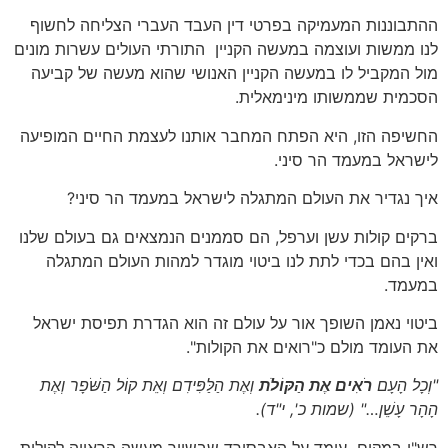
ההתבוננות המעמיקה בפרטי דין העבד העברי הצליחה לחשוף
לנו ממשות ועוצמה במעשה הקניין התורתי העולים עשרות מונים
מול המקביל לו במעשה הקניין האנושי שהוא מעשה של קביעה
הסכמית שממשותו מינימאלית.
החשיפה הזו, היא הפתח המחבר אותנו לעצמת החיים המופיעה
לישראל במעמד הר סיני.
איך נגדיר את העולם המתגלה לישראל במעמד הר סיני?
ברקים קולות עשן וערפל, הם סממנים הנמצאים גם בעולם שלנו
ואין בהם בכדי לתת לנו ביטוי מוגדר למהות העולם המתגלה
במעמד.
ביטוי נאמן השופך אור על עולם זה הוא הגדרת תפיסת ישראל
את העומד מולם כ"רואים את הקולות".
"וְכָל הָעָם
רֹאִים אֶת הַקּוֹלֹת
וְאֶת הַלַּפִּידִם וְאֵת קוֹל הַשֹּׁפָר וְאֶת
הָהָר עָשֵׁן…"
(שמות כ', י"ד)
.
רש"י במקום עומד על האבסורד שבשיוך מעשה הראייה לקולות