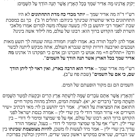
יְקֹוָק אֲדֹנֵינוּ מָה אַדִּיר שִׁמְךָ בְּכָל הָאָרֶץ אֲשֶׁר תְּנָה הוֹדְךָ עַל הַשָּׁמָיִם:
רש"י ד"ה מה אדיר שמך –
יותר מכדי כח מדת התחתונים
לא היו
התחתונים כדאי שתשרה שכינתך ביניהם: תהלים ח' ב')
כך גם במסכת
שבת
"ואמר רבי יהושע בן לוי: בשעה שעלה משה למרום אמרו מלאכי
השרת לפני הקדוש ברוך הוא: רבונו של עולם, מה לילוד אשה בינינו?
אמר להן: לקבל תורה בא. אמרו לפניו: חמודה גנוזה שגנוזה לך תשע מאות
ושבעים וארבעה דורות קודם שנברא העולם, אתה מבקש ליתנה לבשר
ודם? +תהלים ח+ מה אנוש כי תזכרנו ובן אדם כי תפקדנו ה' אדנינו
מה
אדיר שמך בכל הארץ אשר תנה הודך על השמים
".
רש"י מה אדיר שמך –
אדיר הוא הרבה בארץ
,
ואין ראוי לך ליתן הודך
שם, כי אם על השמים
" (שבת פח ע"ב).
השמים הם גם מקור הופעתם של המים.
"וְהָאָרֶץ אֲשֶׁר אַתֶּם עֹבְרִים שָׁמָּה לְרִשְׁתָּהּ אֶרֶץ הָרִים וּבְקָעֹת לִמְטַר הַשָּׁמַיִם
תִּשְׁתֶּה מָּיִם" (דברים יא, יא).
לעומת המים, החלב מהווה מקור חיים
התואם את המציאות על הארץ.
אמר רבי יהושע בן לוי: מאי דכתיב +שיר
השירים א+ צרור המור דודי לי בין שדי ילין – אמרה כנסת ישראל לפני
הקדוש ברוך הוא: רבונו של עולם, אף על פי שמיצר ומימר לי דודי – בין
שדי ילין.
רש"י אף על פי שמיצר ומימר לי דודי – בעגל, שאמר הורד
עדיך.
בין שדי ילין – אמר מיד לעשות לו משכן,
להיות מצומצמת שכינתו
בין
שני הבדים, שנראים במקדש ראשון כשני שדים, דוחקין ובולטין בפרוכת