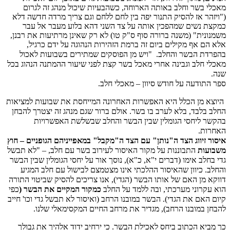
מאכלי בשר וחלב באותה הארוחה, כשהבעיות שיכול מנהג זה לגרום
("ויזהר אז להסיק התנור יפה בין לחם ללחם וגם צריך מרדה חדשה דלא
כמקצת נשים שמהפכין אותה על צד השני דהא בלוע מעבר אל עבר
משמנונית" (משנה ברורה סוף ס"ק טו) לא רק שאינן מרתיעות את רבנן,
אלא הם אף מקילים ביום זה ברמת הזהירות הנהוגה על ידם כרגיל,
בהפרדת הבשר והחלב.
"ויש מן הפוסקים שמתירים בשבועות לאכול
מאכלי חלב וגבינה אחרי מאכל בשר קצת לפני שיעור ההמתנה הנהוג בכל
שנה.
ספר התודעה על חודש סיוון – מאכלי חלב.
היוצא מן הכלל היא האפשרות האחרונה המייחסת את שבועות למציאות
החלב בלבד, בלא לערב בו בשר. אולם ברור שגם מנהג זה יצטרך להבחן
בהקשר ליחסי הגומלין שבין הבשר והחלב שבשלשת האפשרויות
האחרות.
איסור זיווג הצד ה"נותן" עם הצד ה"מקבל" במאפייניהם הגופניים – חוץ
משבועות
התבוננות על מקור האיסור לעירוב בשר עם חלב, – "לא תבשל
גדי בחלב אימו (דברים י"א, כ"א), נוסך אור על יחסי הגומלין שבין הבשר
והחלב.
כיוון שהאיסור ההלכתי אינו מצטמצם לבישול עם חלב המגיע
דווקא מן האם של אותו הבשר (הגדי), אנו צריכים להסיק שביטוי התורה
הוא עקרוני מערכתי, ובה ללמד על החלב
כמקור המקיים את הבשר (
כפי
קיום האם את הגדי).
הבשר במובנו הרחב (ואיסור לא תבשל גדי וכו' חייב
להבחן במובנו הרחב), מגדיר את מרחב החיים המקסימאלי שלנו.
כך מביא הכתוב ביחס לאכילת הבשר.
כי ירחיב ידוד אלהיך את גבולך