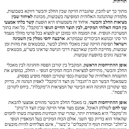
תורתית
.
מתוך כך יש להבין, שהגברת הזיקה שבין החלב והבשר דווקא בשבועות,
מלמדת שההנהגה האלוהית המופיעה בשבועות, מכוונת
לאיחוד שבין
מציאות החלב והבשר
. איחוד זה משמעותו היא הופעת
קשר בלתי אמצעי
בין הכוח האלוהי המקיים, לבין תוצר החיים הגופי
ה"מקבל", כל זאת בתוך
המערכת הגופית. את המגמה הזו כמובן יש למצוא בכל פרטי מהלך מעמד
הר סיני ובנושא הביכורים שבמקרא.
ארבעה יחסי גומלין בין השכינה
וישראל
תפיסת הזיקה שבין מאכלי החלב לבשר, כמבטאים את מהות זמן
שבועות, מחייבת להבין שארבעת דרכי הגישה שראינו בשו"ע, מבטאים
ארבעה גוונים בהופעת שבועות.
אופן ההתייחסות הראשון
, המקביל בין קורבן הפסח והחגיגה לבין מאכלי
החלב והבשר, מתייחס למציאות הכוח המקיים הגופי – החלב, כמופיע את
ההשגחה האלוהית של שבועות (כפי שקורבן הפסח מופיע בפסח),
כשמאכלי הבשר הם ה"הגבה" מן הצד ה"מקבל" לאפיון הנהגה זה, בדיוק
כפי שקורבן החגיגה הוא הביטוי של המציאות ה"מקבלת", ביחס לקורבן
ה"פסח".
אופן ההתייחסות השני
, בו מאכלי החלב והבשר מהווים אמצעי להבאת
שני לחם
לשולחן האוכל, אמנם מצד אחד הזיקה שבין הצד ה"נותן"
וה"מקבל" היא מאוחדת יותר, שהרי שתי הבחינות מופיעות בשתי לחמים
שהאחד הוא בדיוק כפי השני. אולם הכוח המקיים בעל המאפיין הגופי
כ"חלב" וכוחות הגוף ה"מקבלים" כ"בשר", אינם מצליחים להיות מובעים