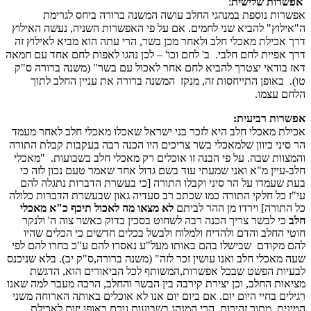
אפשרות שלישית
:
אפשרות נוספת במנהגי החלב עושה המשנה ברורה ביחס לגרימת
ה"אילוץ" להביא שני לחמים. אם על פי האפשרות השניה, נעשה האילוץ
דרך אכילת מאכלי חלב ולאחר מכן בשר, הרי עתה הוא מביא לאילוץ זה
דרך אפיית לחם חלבי.
ב' לחם וכו' – לכן נהגו לאפות לחם אחד עם חמאה
דאז בודאי יצטרך להביא לחם אחר לאכול עם בשר" (משנה ברורה ס"ק
טו).
באופן התייחסות זה, מנקז
המשנה ברורה את עניין החלב לתוך
הלחם עצמו.
אפשרות רביעית:
אכילת מאכלי חלב היא לזכר בני ישראל שאכלו מאכלי חלב לאחר מעמד
הר סיני כיוון שלמאכלי בשר צריכים היו הכנה רבה בעקבות קבלת התורה
והמצוות שבה. על פי הבנה זו אוכלים רק מאכלי חלב בשבועות.
"מאכלי
חלב-עיין מ"א ואני שמעתי עוד בשם גדול אחד שאמר טעם נכון לזה כי
בעת שעמדו על הר סיני וקבלו התורה [כי בעשרת הדברות נתגלה להם
עי"ז כל חלקי התורה כמו שכתב רב סעדיה גאון שבעשרת הדברות כלולה
כל התורה] וירדו מן ההר לביתם
לא מצאו מה לאכול תיכף כ"א מאכלי
חלב
כי לבשר צריך הכנה רבה לשחוט בסכין בדוק כאשר צוה ה' ולנקר
חוטי החלב והדם ולהדיח ולמלוח ולבשל בכלים חדשים כי הכלים שהיו
להם מקודם
שבישלו בהם באותו מעל"ע נאסרו להם ע"כ בחרו להם לפי
שעה מאכלי חלב ואנו עושין זכר לזה" (משנה ברורה,ס"ק יב).
בלא שניכנס
לבעיות הפשט שבכל אפשרות,המשותף לכל הביאורים הוא, הדגשת
מציאות החלב, וכן יצירת קירבה בין הבשר והחלב, הרבה מעבר למה שאנו
רגילים בחיי היום יום. אם ביום יום אנו לא אוכלים באותה הארוחה משני
המינים, מתוך זהירות, הרי המנהג בשבועות גורם באופן יזום לאכילת