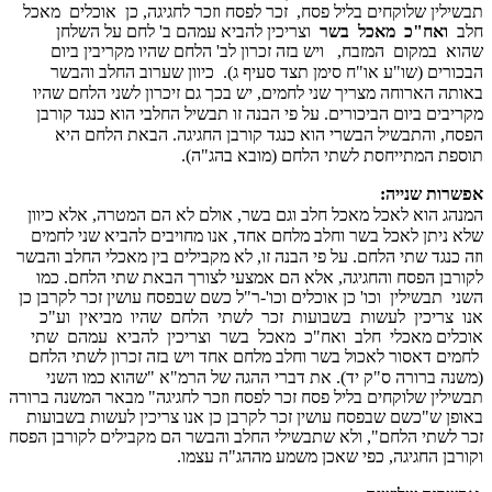
תבשילין שלוקחים בליל פסח,
זכר לפסח וזכר לחגיגה, כן
אוכלים
מאכל
חלב
ואח"כ
מאכל
בשר
וצריכין להביא עמהם ב' לחם על השלחן
שהוא
במקום
המזבח,
ויש בזה זכרון לב' הלחם שהיו מקריבין ביום
הבכורים (שו"ע או"ח סימן תצד סעיף ג).
כיוון שערוב החלב והבשר
באותה הארוחה מצריך שני לחמים, יש בכך גם זיכרון לשני הלחם שהיו
מקריבים ביום הביכורים. על פי הבנה זו תבשיל החלבי הוא כנגד קורבן
הפסח, והתבשיל הבשרי הוא כנגד קורבן החגיגה. הבאת הלחם היא
תוספת המתייחסת לשתי הלחם (מובא בהג"ה).
אפשרות שנייה:
המנהג הוא לאכל מאכל חלב וגם בשר, אולם לא הם המטרה, אלא כיוון
שלא ניתן לאכל בשר וחלב מלחם אחד, אנו מחויבים להביא שני לחמים
וזה כנגד שתי הלחם. על פי הבנה זו, לא מקבילים בין מאכלי החלב והבשר
לקורבן הפסח והחגיגה, אלא הם אמצעי לצורך הבאת שתי הלחם.
כמו
השני
תבשילין
וכו' כן אוכלים וכו'-ר"ל כשם שבפסח עושין זכר לקרבן כן
אנו
צריכין
לעשות
בשבועות
זכר
לשתי
הלחם
שהיו
מביאין
וע"כ
אוכלים מאכלי
חלב
ואח"כ
מאכל
בשר
וצריכין
להביא
עמהם
שתי
לחמים דאסור לאכול בשר וחלב מלחם אחד ויש בזה זכרון לשתי הלחם
(משנה ברורה ס"ק יד).
את דברי ההגה של הרמ"א "שהוא כמו השני
תבשילין שלוקחים בליל פסח זכר לפסח וזכר לחגיגה" מבאר המשנה ברורה
באופן ש"כשם שבפסח עושין זכר לקרבן כן אנו צריכין לעשות בשבועות
זכר לשתי הלחם", ולא שתבשילי החלב והבשר הם מקבילים לקורבן הפסח
וקורבן החגיגה, כפי שאכן משמע מההג"ה עצמו.