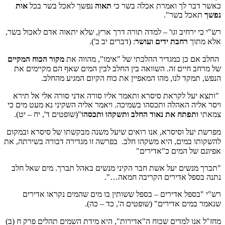
כאשר דבר לך ואמרת אכלה בשר כי
תאוה
נפשך לאכל בשר בכל
אות
נפשך
תאכל בשר".
רש"י כי ירחיב וגו' – למדה תורה דרך ארץ, שלא יתאוה אדם לאכול בשר,
אלא מתוך
רחבת ידים ועושר
: (דברים יב כ').
החלב אם כן כמגדיר ההלכתי של "אימו", מהווה את
מקור הכוח המקיים
של מרחב חיים זה.
השוואה בין החלב לבין המים שאף הם מקיימים את
הנפש, תמקד לנו, מהו המאפיין את כוח הקיום המגיע מהחלב.
"ותצא יעל לקראת סיסרא ותאמר אליו סורה אדני סורה אלי אל תירא
ויסר אליה האהלה ותכסהו בשמיכה. ויאמר אליה השקיני נא מעט מים כי
צמאתי
ותפתח את נאוד החלב ותשקהו ותכסהו
"(שופטים ד', יח – יט).
מפרשת יעל וסיסרא, אנו רואים שיעל משנה מבקשתו של סיסרא ובמקום
להשקותו במים, היא משקהו חלב.
בפרשה זו מגדירה דבורה בשירתה, את
אפיונם של המים כ"אדירים"
"תברך מנשים יעל אשת חבר הקיני מנשים באהל תברך. מים שאל חלב
נתנה בספל אדירים הקריבה חמאה…".
רש"י "בספל אדירים – בספל ששותין בו מים שהמים נקראו אדירים
שנאמר במים אדירים" (שופטים ה', כד – כה).
מחז"ל אנו למדים שכוח ה"אדירות", היא מידת השמים
תהלים פרק ח
(ב)