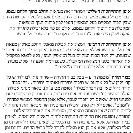
כמציאויות ברורות בפני עצמם, אלא רק דרך שתי לחם דומים.
אופן ההתייחסות השלישי
המחדיר את מציאות
החלב בתוך הלחם עצמו
,
ובכך מבדיל באופן ממשי בין לחם ללחם, מגיע אמנם ליכולת הפרטת היחס
שבין הכוח המקיים בעל המאפיין הגופי לבין כוחות הגוף במציאות
המקבלת בתוך שתי הלחם עצמם, אולם גם פה בלא יכולת להגדיר את
הזיקה שבין המציאות ה"נותנת" וה"מקבלת" כיחס שבין חלב ובשר.
אופן ההתייחסות הרביעי
, המציג את אכילת מאכלי החלב כאילוץ מפאת
אי יכולת עם ישראל לאכל מאכלי בשר, מבטא באופן הנמוך ביותר את זמן
שבועות, רק מצד הכוח המקיים בעל המאפיין הגופי, בלא לבטא במקביל
את האיחוד כלפי המציאות המקבלת, כשגם רמת הופעה זו של שבועות
אינה הכרתית, אלא מולדת בדרך ה"אילוץ".
כבוד תורה
"משמת ר"ע – בטל כבוד התורה – שהיה נותן לבו לדרוש כל
קוץ וקוץ של כל אות וכ"ש תיבות יתירות ואותיות יתירות…וזהו כבוד
תורה גדול שאין בה דבר לבטלה" (סוטה מט ע"א).
ביאור מנהגי אכילת
החלב והבשר וכו' בשבועות על ארבעת גווניו, פתח אם כן לנו צוהר ביחס
למנהגי חז"ל, שאינם רק "זכר" לעבר, אלא אופן התפסה מממשי למהות
ה"זמנים".
אולם לא רק זאת. היכולת הפרטנית הזו, מביאה את הנהגות ה',
לרמת חדירה שאין כמותה במציאות, מעצימה את האינדיבידואליזם
התורתי, והופכת את החוקיות התורתית להיות ריאלית ורלוונטית, לא רק
בבית המדרש, אלא במערכות החיים הכלליים, שאינן יכולות להתפרנס מן
הגלוי האלוהי, אלא אם כן הוא מצליח לחדור לכל פרטי החיים. בחינת זמן