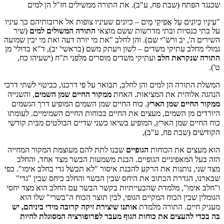
שכנגד הפתח (שבת פח, ע"ב).
את התורה ממשילים חז"ל הן למים
"עֵינָיו כְּיוֹנִים עַל אֲפִיקֵי מָיִם – כיונים שעיניו צופות אל ארובותיהם כך עיניו
על בתי כנסיות ובתי מדרשות ששם מוצאי
התורה המשולים למים
(שיר
השירים ה', יב ורש"י שם).
והן לחלב
"את מי יורה דעה ואת מי יבין שמועה
גמולי מחלב עתיקי משדים – לשון ויעתק משם (בראשי' יב), ד"א בדולי' מן
התורה שנקראת חלב
ועתיקי משדים מוסרים מלפני ת"ח (ישעיהו כח,
ט').
המשלת התורה הן למים והן לחלב, תבואר על פי דרכנו, כביטוי לשתי דרכי
הנהגה אלוהית את המציאות. האחת
ממקור החיים שמן השמים
, והשנייה
ממקור החיים שמן הארץ
. כוח החיים שמן השמים המופיע דרך הגשמים
היורדים מן השמים, מעצים את החיים בכוחות החיים השמימיים. לעומתו
כוח החיים שמן הארץ, המופיע בשיאו כשני שדיים הבולטים מבית קודשי
הקודשים (שבת פח, ע"ב),
הוא מעצים את הכוחות
הגופיים
שבנו לתת להם מעוצמת המקור המחייה
הזה בעל המאפיניים הגופיים.
הבנת משמעות הבשר מצד אחד, והחלב
מצד שני, נותנות את הרקע להבנת איסור "לא תבשל גדי בחלב אימו".
כפי
שבארנו, הגדרת הכתוב את היחס שבין הבשר והחלב כיחס שבין "גדי"
ו"חלב אימו", מלמדת שהבעייתיות בקשר הבשר עם החלב הוא מצד יחסי
הגומלין שבין הכוח המקיים הגופי, לבין תוצר הכוח ה"בשרי" שלו הוא
מעניק חיים. התורה מלמדת
אותנו שיצירת זיקה קרובה מידי ביניהם, יש
בה בכדי להעצים את כוחות הגוף מעבר לפרופורציה המסוגלת להיות