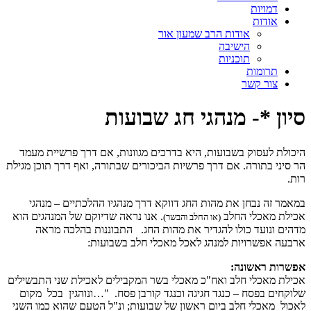
דמויות
אודות
אודות הרב שמעון אור
הישיבה
תוכניות
תרומות
צור קשר
סיון *- מנהגי חג שבועות
היכולת לעסוק בשבועות, היא בדרכים מגוונות, אם דרך פרשיית מעמד
הר סיני בתורה. אם דרך פרשיות הביכורים שבתורה, ואף דרך תוכן מגילת
רות.
במאמר זה נבחן את מהות החג דווקא דרך מנהגיו ההלכתיים – מנהגי
אכילת מאכלי החלב
. אנו נראה שדיוקם של המנהגים הוא
(או החלב והבשר)
מדהים ונועד כולו להגדיר את מהות החג.
התבוננות בהלכה מראה
ארבעה אפשרויות למנהג לאכל מאכלי חלב בשבועות:
אפשרות ראשונה:
אכילת מאכלי חלב ואח"כ מאכלי בשר המקבילים לאכילת שני התבשילים
שלוקחים בפסח – כנגד חגיגה וכנגד קורבן פסח.
"…ונוהגין
בכל
מקום
לאכול
מאכלי חלב ביום ראשון של שבועות; ונ"ל הטעם שהוא כמו השני