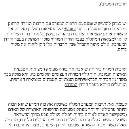
תרבות המערב).
יש כמובן להדגיש שאמנם גם תרבות המערב וגם תרבות המזרח הרחוק
נמציאות בתוך המעגל הטבעי
האנושי
של המציאות (ועל כן מצד זה אין
להשוות אותם למציאות המתגלת ביהודה ובנימין כל אחד ברוח המיוחדת
לו, או למציאות המתגלת בעבר הירדן המזרחי מול זו המתגלה בעבר הירדן
המערבי), אולם מתוך ההבדל שבין תרבויות אלו ניתן לזהות את מקור
כוחם:
תרבות המזרח בהיותה שואבת את כוחה מעומק המציאות הטבעית
הארצית הנמוכה, תוך גילוי הכוחות העצומים הגלומים בה, היא מגלה בכך
משהו מן הכוחות הבראשיתיים העצומים הטמונים במציאות הארצית,
המתגלים דווקא בעבר הירדן
המזרחי
.
לעומת זאת תרבות המערב המגלה בשיכלה את כוח המדע שהוא הכוח
היותר ערטילאי והיותר מנותק ממערכת תחושותיו הארציות של האדם
(כשקישור האדם לאותם כוחות ויכולת ניצולם נובע מתוך ההשראה
השכלית ששורה עליו וגורמת לגילויים המדעיים הגדולים על ידו), מתדמה
ומגלה משהו מכוח ההשגחה שבעבר הירדן המערבי, מצד היותו גם הוא