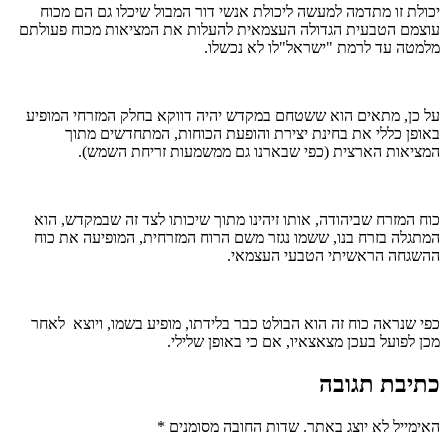
יכולת זו מתדמה למעשה ליכולת אנשי דור המבול שיכלו גם הם מכוח
עוצמם הטבעית הגדולה העצמאית להעלות את המציאות מכוח פעולתם
מלמטה עד לרמת "ישראל"לו לא נכשלו.
על כן, מתאים הוא ששטחם במקדש יהיה דווקא בחלק המזרחי המופיע
באופן כללי את בחינת יצירת והופעת הכוחות, המתחדשים מתוך
המציאות הארצית (כפי שבארנו גם ממשמעות זריחת השמש).
כוח המזרח שביהודה, אותו זיהינו מתוך שיכותו לצד זה שבמקדש, הוא
המתגלה בזרח בנו, ששמו נגזר משם הרוח המזרחית, המופיעה את כוח
ההשגחה הראשיתי הטבעי העצמאי.
כפי שנראה כוח זה הוא הבולט כבר בלידתו, מופיע בשמו, ויוצא לאחר
מכן לפועל בעכן מצאצאיו, אם כי באופן שלילי.
כתיבת תגובה
האימייל לא יוצג באתר.
שדות החובה מסומנים
*