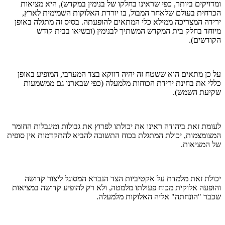
ומדויקים ביותר, כפי שראינו בחלקו של בנימין במקדש), היא מציאות
הכרחית בעולם שלאחר המבול, בו יורדת האלוקות השמימית לארץ,
ירידה המצריכה ממילא כלי המתאים להופעתה. בסיס זה מתגלה באופן
מיוחד בחלק בית המקדש המשתיך לבנימין (ובשיאו בבית קודש
הקודשים).
על כן מתאים הוא ששטח זה יהיה דווקא בצד המערבי, המופיע באופן
כללי את בחינת ירידת הכוחות מלמעלה (כפי שבארנו גם ממשמעות
שקיעת השמש).
לעומת זאת ביהודה ראינו את יכולתו לפרוץ את גבולות ומיגבלות החומר
המצומצמות, יכולת המתגלת בכוח התשובה להביא להתקדמות אין סופית
של המציאות.
יכולת זאת מלמדת על אקטיביות הצד הנברא המסוגל ליצור קדושה
והופעה אלוקית מכוח פעולתו מלמטה, ולא רק להופיע קדושה במציאות
שכבר "הונחתה" אליה האלוקות מלמעלה.