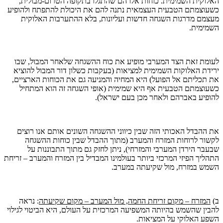
האלוקית השמימית. כוחות אלו הם שהתגלו בתקופה הטרום-מבולית,
כשעוצמתם הטבעית העצמאית נתנה להם את היכולת להתפתח ולהופיע
מעצמם מדרגות השגחה חדשות ועליונות, בלא ההתערבות האלוקית
השמימית.
לעומת זאת הצד המערבי מופיע את כוח ההשגחה שלאחר המבול, שבו
ירידת האלוקות השמימית למציאות (בעקבות כשלון דור המבול להוציא
את תכליתם אל הפועל) היא המחיה והמניעה גם את הכוחות הארציים,
כשעוצמתם הטבעית אף היא שמימית (אופי השגחה זה הוא המתחיל
להופיע באברהם ולאחר מכן בעם ישראל).
את ההבדל האכותי הזה שבין כיווני ההשגחה השונים אותם אנו רוצים
לקשור לרוחות המזרח והמערב (מתוך ההבדל שבין כוחות ההשגחה
שבעבר הירדן המערבי והמזרחי), ניתן לחזק גם מתוך התבוננות על
התהליך הפיזי המרכזי ביותר בעולמינו המבדיל בין המזרח והמערב – זריחת
השמש במזרח, מול שקיעתה במערב.
ב)
המזרח – מקום זריחת החמה, מול המערב – מקום שקיעתה
: נראה
להבין שהשמש בהיותה המשפיעה המרכזית על העולם, היא הביטוי לגילוי
השפע האלוקי על המציאות.