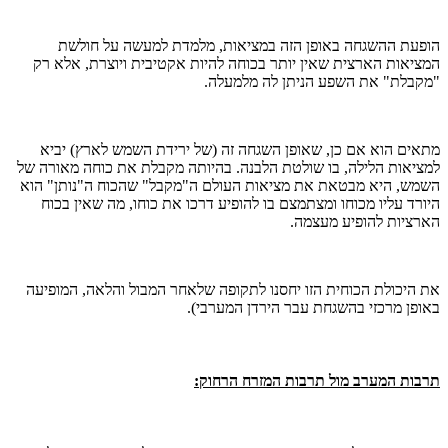
הופעת ההשגחה באופן הזה במציאות, מלמדת למעשה על חולשת
המציאות הארצית שאין יותר בכוחה להיות אקטיבית ויוצרת, אלא רק
"מקבלת" את השפע הניתן לה מלמעלה.
מתאים הוא אם כן, שאופן השגחה זה (של ירידת השמש לארץ) יביא
למציאות הלילה, בו שולטת הלבנה. בהיותה מקבלת את כוחה מאורה של
השמש, היא מבטאת את מציאות העולם ה"מקבל" שהכוח ה"נותן" הוא
היורד עליו מכוחו ומצתמצם בו להופיע דרכו את כוחו, מה שאין בכוח
הארציות להופיע מעצמה.
את היכולת הכוחית הזו יחסנו לתקופה שלאחר המבול והלאה, המופיעה
באופן מרכזי בהשגחת עבר הירדן המערבי).
תרבות המערב מול תרבות המזרח הרחוק: