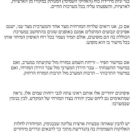
בנוי וניזון מירידת כוח (האלוקי השמימי) המנותק במקורו מן הארציות,
לארציות, והשפעתו עליה בכל מערכות החיים.
אם כן, אנו רואים שלרוח המזרחית מצד אחד והמערבית מצד שני, ישנם
אפיונים קבועים המתגלים אמנם באופנים שונים בהתחשב במערכת
הכוללת בה הם מופיעים, אולם תמיד נשמר בכל רוח האיפיון המיחד אותו
בכל מישור בו הוא מופיע:
אם במישור הפיזי – זריחת השמש במזרח מול שקיעתה במערב, ואם
במישור ההשגחתי – עבר הירדן המערבי מול עבר הירדן המזרחי, ואם
במישור התרבותי – תרבות המערב מול תרבות המזרח הרחוק.
איפיונים יחודיים אלו אותם ראינו עתה לגבי רוחות שמים אלו, נראה
שמתאימים גם ליחס שבין יהודה בצדו המזרחי של המקדש, לבין בנימין
שבמערבו:
יש להבין שאותה טבעיות ארצית עליונה שבבנימין, המיוחדת לחלות
האלוקות השמימית בה (הנדרשת מתוך כך לתנאים וגדרים מיוחדים