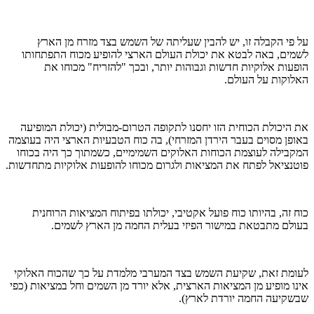
על פי הקבלה זו, יש להבין שעליתה של השמש בצד מזרח מן הארץ
לשמים, באה לבטא את יכולת העולם הארצי להופיע מכוח התפתחותו
הופעות אלוקיות חדשות וגבוהות יותר, ובכך "להזריח" מכוחו את
האלוקות על העולם.
את היכולת הכוחית הזו יחסנו לתקופה הטרום-מבולית (יכולת המופיעה
באופן מסוים בעבר הירדן המזרחי), בה כוח הטבעיות הארצי היה בעוצמה
המקבילה לעוצמת הכוחות האלוקים השמימיים, כשמתוך כך היה בכוחו
פוטנציאל לפתח את המציאות ולגרום מכוחו להופעות אלוקיות מתחדשות.
כוח זה, בהיותו כוח פועל אקטיבי, יכולתו בפיתוח המציאות הרוחנית
בעולם מתבטאת במישור הפיזי בעלית החמה מן הארץ לשמים.
לעומת זאת, שקיעת השמש בצד המערבי מלמדת על כך שהכוח האלוקי
אינו מופיע מן המציאות הארצית, אלא יורד מן השמים וחל במציאות (כפי
שבשקיעה החמה יורדת לארץ).