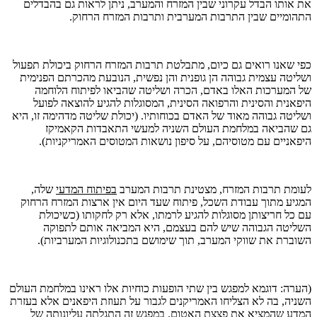
את אותו הבדל עקרוני שבין המזרח והמערב, ניתן לראות גם בהבדלים
התהומיים שבין התרבות המערבית ותרבות המזרח הרחוק.
כפי שאנו רואים גם כיום, מתבלטת תרבות המזרח הרחוק ביכולת תפעול
ושליטה עצמית גבוהה הן גופנית והן נפשית, הנובעת מהכרתם הפנימית
של המערכות האלו באדם, הכרה ושליטה שהביאו לפיתוח הלוחמה
היפאנית והסינית והרפואה הסינית, המסוגלות להגיע להוצאה לפועל
ושליטה גבוהה מאוד של האדם בכוחותיו. (יכולת שליטה מדהימה זו, היא
גם שהביאה במלחמת העולם השניה למעשי התאבדות הקאמיקז
היפאניים עם מטוסיהם, על סיפון נושאות המטוסים האמריקניות).
לעומת תרבות המזרח, מצטינת תרבות המערב
בפיתוח המדעי
שלה,
המגיע מתוך עבודת השכל, פיתוח שעד היום אין ארצות המזרח הרחוק
עם כל חריצותן מסוגלות להגיע לרמתו, אלא רק לחקותו (כשיכולת
השליטה הגבוהה שיש להם בעצמם, היא המביאה אותם לתפוקה
השוברת את שווקי המערב, תוך שימושם בתכנולוגיות המערביות).
(הערה: דוגמא למפגש בין שתי הופעות כוחיות אלו ראינו במלחמת העולם
השניה, בה לא הצליחו האמריקנים לגבור על תעוזת היפאנים אלא בעזרת
המדע שהמציא את פצצת האטום. במפגש זה התגלתה עליונותה של