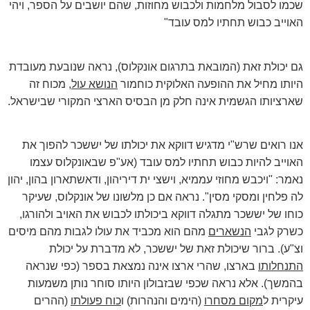
שכמו לסבול מלחמות ולכבוש מחוזות, שהם יושבים על הספר, ויהי
האוייב כבוש תחתיו למס עובד"
גם יכולת זאת (המובאת בתרגום אונקלוס), נראה שנובעת מעובדת
היותו מחיל את ההופעה האלוקית כוחמור
הנושא עול
, מכוח זה
שארציותו הגשמית אינה חלק מן הבסיס הארצי המקורי שבישראל.
אנו רואים שרש"י מדגיש דווקא את יכולתו של יששכר להפוך את
האוייב להיות כבוש תחתיו למס עובד (אע"פ שבאונקלוס עצמו
נאמר: "ויכבש מחוזי עממיא, וישצי ית דיריהון, ודאשתארון בהון, יהון
לה פלחין ומסקי מסין". נראה אם כן מלשונו של אונקלוס, שעיקר
כוחו של יששכר מתגלה דווקא ביכולתו לכבוש את האויב ולהורגו,
כשרק לגבי
הנשארים
מהם הוא מכביד את עולו לגבות מהם מיסים
וצ"ע). ברור שיכולת זאת של יששכר, לא מדברת על יכולת
התנחלותו
בארצו, שהרי ארצו אינה נמצאת בספר (כפי שנראה
בהמשך). אלא נראה שכפי שבזבולון היותו סוחר נותן משמעות
עיקרית ל
מקום מסחרו
(הימים והנהרות) ו
כוח פעולתו
(ההרים