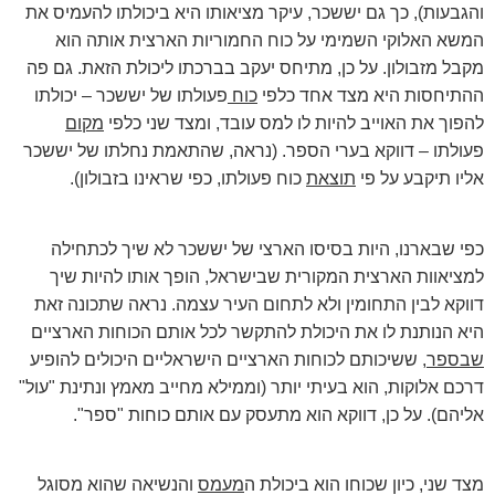
והגבעות), כך גם יששכר, עיקר מציאותו היא ביכולתו להעמיס את
המשא האלוקי השמימי על כוח החמוריות הארצית אותה הוא
מקבל מזבולון. על כן, מתיחס יעקב בברכתו ליכולת הזאת. גם פה
ההתיחסות היא מצד אחד כלפי
כוח
פעולתו של יששכר – יכולתו
להפוך את האוייב להיות לו למס עובד, ומצד שני כלפי
מקום
פעולתו – דווקא בערי הספר. (נראה, שהתאמת נחלתו של יששכר
אליו תיקבע על פי
תוצאת
כוח פעולתו, כפי שראינו בזבולון).
כפי שבארנו, היות בסיסו הארצי של יששכר לא שיך לכתחילה
למציאוות הארצית המקורית שבישראל, הופך אותו להיות שיך
דווקא לבין התחומין ולא לתחום העיר עצמה. נראה שתכונה זאת
היא הנותנת לו את היכולת להתקשר לכל אותם הכוחות הארציים
שבספר
, ששיכותם לכוחות הארציים הישראליים היכולים להופיע
דרכם אלוקות, הוא בעיתי יותר (וממילא מחייב מאמץ ונתינת "עול"
אליהם). על כן, דווקא הוא מתעסק עם אותם כוחות "ספר".
מצד שני, כיון שכוחו הוא ביכולת ה
מעמס
והנשיאה שהוא מסוגל