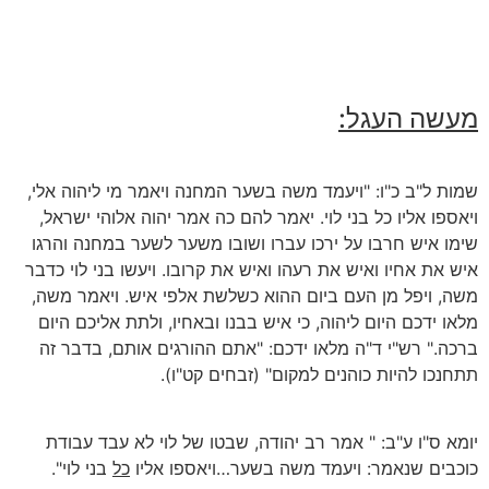
מעשה העגל:
שמות ל"ב כ"ו: "ויעמד משה בשער המחנה ויאמר מי ליהוה אלי,
ויאספו אליו כל בני לוי. יאמר להם כה אמר יהוה אלוהי ישראל,
שימו איש חרבו על ירכו עברו ושובו משער לשער במחנה והרגו
איש את אחיו ואיש את רעהו ואיש את קרובו. ויעשו בני לוי כדבר
משה, ויפל מן העם ביום ההוא כשלשת אלפי איש. ויאמר משה,
מלאו ידכם היום ליהוה, כי איש בבנו ובאחיו, ולתת אליכם היום
ברכה." רש"י ד"ה מלאו ידכם: "אתם ההורגים אותם, בדבר זה
תתחנכו להיות כוהנים למקום" (זבחים קט"ו).
יומא ס"ו ע"ב: " אמר רב יהודה, שבטו של לוי לא עבד עבודת
כוכבים שנאמר: ויעמד משה בשער…ויאספו אליו
כל
בני לוי".