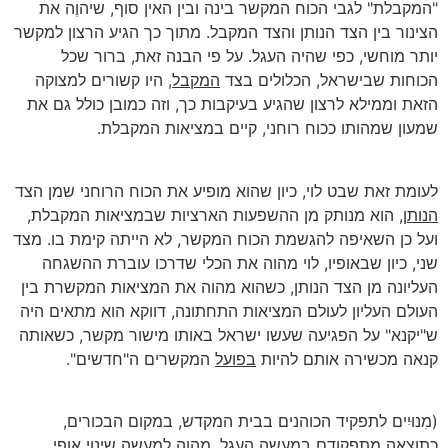
"המקבלת" לגבי הכוח המקשר בינה ובין האין סוף, שיהוֶה את
הצינור בין הצד הנותן והצד המקבל. מתוך כך הגיע הרצון למקשר
יותר מוחשי, כפי שהיה העגל. על פי הבנה זאת, ברור שכל
הכוחות שבישראל, הכלולים בצד
המקבל
, היו קשורים למצוקה
הזאת וממילא לרצון שהגיע בעיקבות כך, וזה כמובן כולל גם את
שמעון שמהותו ככוח רוחני, קיים במציאות המקבלת.
לעומת זאת שבט לוי, כיון שהוא מופיע את הכוח הרוחני שמן הצד
הנותן
, הוא מנותק מן ההשפעות הארציות שבמציאות המקבלת,
ועל כן השאיפה להגשמת הכוח המקשר, לא הייתה קימת בו. מצד
שני, כיון שבאופיו, לוי מהוה את הכלי שדרכו עוברת ההשגחה
העליונה מן הצד הנותן, כשהוא מהוה את המציאות המקשרת בין
העולם העליון לעולם המציאות התחתונה, דווקא הוא מתאים היה
ש"יקנא" על הפגיעה שעשו ישראל באותו מישור מקשר, כשאותה
קנאה מכשירה אותם להיות
בפועל
המקשרים ה"חדשים".
(מִנוּיִים לתפקיד הכוהנים בבית המקדש, במקום הבכורים,
כתוצאה מתפקודם במעשה העגל, מהוה למעשה שינוי אופי