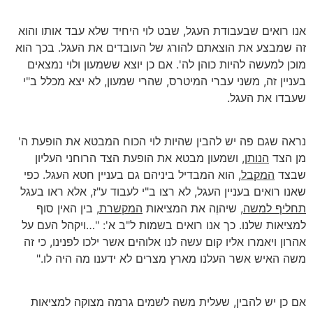
אנו רואים שבעבודת העגל, שבט לוי היחיד שלא עבד אותו והוא
זה שמבצע את הוצאתם להורג של העובדים את העגל. בכך הוא
מוכן למעשה להיות כוהן לה'. אם כן יוצא ששמעון ולוי נמצאים
בעניין זה, משני עברי המיטרס, שהרי שמעון, לא יצא מכלל ב"י
שעבדו את העגל.
נראה שגם פה יש להבין שהיות לוי הכוח המבטא את הופעת ה'
מן הצד
הנותן,
ושמעון מבטא את הופעת הצד הרוחני העליון
שבצד
המקבל
, הוא המבדיל ביניהם גם בעניין חטא העגל. כפי
שאנו רואים בעניין העגל, לא רצו ב"י לעבוד ע"ז, אלא ראו בעגל
תחליף למשה
, שיהוֶה את המציאות
המקשרת
, בין האין סוף
למציאות שלנו. כך אנו רואים בשמות ל"ב א': "…ויקהל העם על
אהרון ויאמרו אליו קום עשה לנו אלוהים אשר ילכו לפנינו, כי זה
משה האיש אשר העלנו מארץ מצרים לא ידענו מה היה לו."
אם כן יש להבין, שעלית משה לשמים גרמה מצוקה למציאות